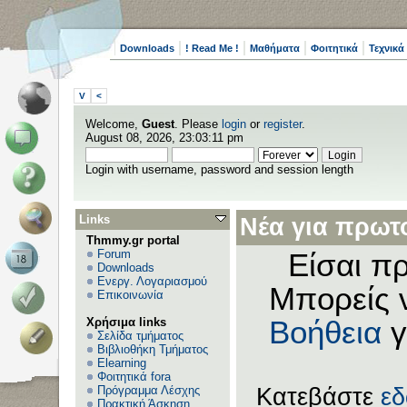
Downloads
! Read Me !
Μαθήματα
Φοιτητικά
Τεχνικά
V
<
Welcome,
Guest
. Please
login
or
register
.
August 08, 2026, 23:03:11 pm
Login with username, password and session length
Links
Νέα για πρωτο
Thmmy.gr portal
Forum
Είσαι πρ
Downloads
Ενεργ. Λογαριασμού
Μπορείς 
Επικοινωνία
Χρήσιμα links
Βοήθεια
γ
Σελίδα τμήματος
Βιβλιοθήκη Τμήματος
Elearning
Φοιτητικά fora
Πρόγραμμα Λέσχης
Κατεβάστε
ε
Πρακτική Άσκηση