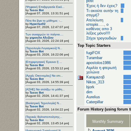
post
Έχεις ή δεν έχεις?
[Ψηφιακή Επεξεργασία Εικό...
by
Tasos Bot
Τι ακούτε αυτήν τη
[August 07, 2026, 13:31:51 pm]
στιγμή?
Ατελείωτη
Πότε θα βγει το μάθημα; -...
by
Hyperlaz02
ιστορία....., ο
[August 07, 2026, 12:47:07 pm]
καθένας απο 3
λέξεις μόνο!!!!
Των συνειρμών το παίγνιο....
by
χηρουλα Αλεξίου
Στίχοι τραγουδιών
[August 03, 2026, 22:24:18 pm]
Top Topic Starters
[Τεχνολογία Λογισμικού] Ν...
by
Tasos Bot
fugiFOX
[August 03, 2026, 16:22:06 pm]
Turambar
[Επιχειρησιακή Έρευνα Ι] ...
apostolos1986
by
Tasos Bot
Αιμιλία η φτερωτή
[August 03, 2026, 15:53:12 pm]
χελώνα
[Αρχές Οικονομίας] Να επι...
Karaμazoβ
by
Tasos Bot
Nikos_313
[August 03, 2026, 14:55:39 pm]
bjork
[ΑΣΗΕ] Να επιλέξω το μάθη...
dim
by
Tasos Bot
[August 02, 2026, 14:41:37 pm]
Aurelius
Caterpillar
[Βιοϊατρική Τεχνολογία] Ν...
by
Tasos Bot
Forum History (using forum ti
[August 02, 2026, 14:04:22 pm]
[Τεχνικές Βελτιστοποίησης...
by
Tasos Bot
Monthly Summary
[August 02, 2026, 13:45:14 pm]
August 2026
[Λειτουργικά Συστήματα] Ν...