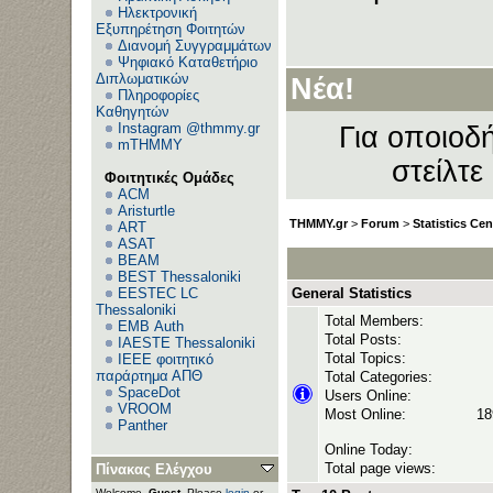
Ηλεκτρονική
Εξυπηρέτηση Φοιτητών
Διανομή Συγγραμμάτων
Ανε
Ψηφιακό Καταθετήριο
Διπλωματικών
Νέα!
Πληροφορίες
Καθηγητών
Instagram @thmmy.gr
Για οποιοδή
mTHMMY
στείλτε
Φοιτητικές Ομάδες
ACM
Aristurtle
THMMY.gr
>
Forum
>
Statistics Cen
ART
ASAT
BEAM
BEST Thessaloniki
EESTEC LC
General Statistics
Thessaloniki
Total Members:
EΜΒ Auth
Total Posts:
IAESTE Thessaloniki
Total Topics:
IEEE φοιτητικό
παράρτημα ΑΠΘ
Total Categories:
SpaceDot
Users Online:
VROOM
Most Online:
18
Panther
Online Today:
Total page views:
Πίνακας Ελέγχου
Welcome,
Guest
. Please
login
or