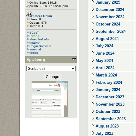
January 2025
Online Ever: 18918
(April 06, 2026, 16:05:31 pm)
December 2024
Users Online
November 2024
Users: 8
Guests: 876
October 2024
Total: 884
September 2024
BCosT
RivenT
August 2024
abunchofcells
freakyy
July 2024
RogueSoftware
femanak
filkilkis
June 2024
Εμφάνιση
May 2024
April 2024
March 2024
February 2024
January 2024
December 2023
November 2023
October 2023
September 2023
August 2023
July 2023