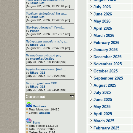
by
Tasos Bot
[August 02, 2026, 13:22:10 pm]
July 2026
[Ανάλυση Δεδομένων] Να επ...
June 2026
by
Tasos Bot
[August 02, 2026, 12:49:25 pm]
May 2026
[Εφ.Θερμοδυναμική] Γενικέ...
April 2026
by
Ponan
[August 02, 2026, 00:17:27 am]
March 2026
Πρόγραμμα επαναληπτικής ε...
February 2026
by
Nikos_313
[August 01, 2026, 22:47:39 pm]
January 2026
Τα παράσιτα ανάμεσά μας
December 2025
by
χηρουλα Αλεξίου
[July 31, 2026, 18:49:30 pm]
November 2025
Αρχείο Ανακοινώσεων [Arch...
October 2025
by
Nikos_313
[July 30, 2026, 17:01:28 pm]
September 2025
Μεταπτυχιακό στο EPFL
August 2025
by
Nikos_313
[July 30, 2026, 14:24:35 pm]
July 2025
Στατιστικά
June 2025
Members
May 2025
Total Members: 10415
Latest:
anasim
April 2025
March 2025
Stats
Total Posts: 1431808
February 2025
Total Topics: 32029
Online Today: 1114