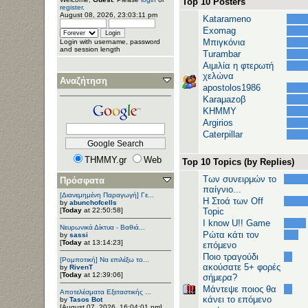
Top 10 Posters
register
.
August 08, 2026, 23:03:11 pm
Katarameno
Exomag
Μπιγκόνια
Login with username, password
and session length
Turambar
Αιμιλία η φτερωτή
χελώνα
Αναζήτηση
apostolos1986
Karaμazoβ
ΚΗΜΜΥ
Argirios
Caterpillar
THMMY.gr
Web
Top 10 Topics (by Replies)
Των συνειρμών το
Πρόσφατα
παίγνιο...
[Διανεμημένη Παραγωγή] Γε...
H Στοά των Off
by
abunchofcells
[
Today
at 22:50:58]
Topic
I know U!! Game
Νευρωνικά Δίκτυα - Βαθιά...
Ρώτα κάτι τον
by
sassi
[
Today
at 13:14:23]
επόμενο
Ποιο τραγούδι
[Ρομποτική] Να επιλέξω το...
ακούσατε 5+ φορές
by
RivenT
[
Today
at 12:39:06]
σήμερα?
Μάντεψε ποιος θα
Αποτελέσματα Εξεταστικής ...
κάνει το επόμενο
by
Tasos Bot
[August 07, 2026, 16:04:01 pm]