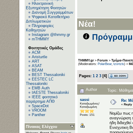
Ηλεκτρονική
Εξυπηρέτηση Φοιτητών
Διανομή Συγγραμμάτων
Ψηφιακό Καταθετήριο
Διπλωματικών
Νέα!
Πληροφορίες
Καθηγητών
Instagram @thmmy.gr
Πρόγραμμα
mTHMMY
Φοιτητικές Ομάδες
ACM
Aristurtle
THMMY.gr
>
Forum
>
Τμήμα-Πανεπι
ART
(Moderators:
PolarBear
,
tzortzis
) >
Μά
ASAT
BEAM
BEST Thessaloniki
Pages:
1
2
3
[
4
]
EESTEC LC
Thessaloniki
EΜΒ Auth
Author
Topic: Μάθημα
IAESTE Thessaloniki
IEEE φοιτητικό
sassi
Re: Μ
παράρτημα ΑΠΘ
Καταξιωμένος/
«
Reply 
SpaceDot
Καταξιωμένη
VROOM
Νομίζω πως η
Panther
Posts: 151
αναγνώριση π
ήδη διδαχθεί
Πίνακας Ελέγχου
Ενισχυτικη Β
προηγούμενου
Welcome,
Guest
. Please
login
or