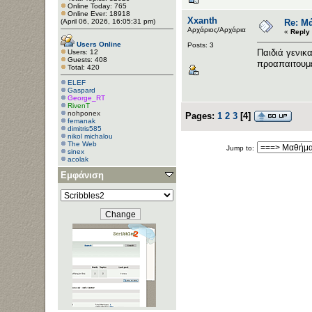
Online Today: 765
Online Ever: 18918
Xxanth
(April 06, 2026, 16:05:31 pm)
Re: Μ
Αρχάριος/Αρχάρια
«
Reply 
Users Online
Posts: 3
Παιδιά γενικ
Users: 12
Guests: 408
προαπαιτουμε
Total: 420
ELEF
Gaspard
George_RT
RivenT
nohponex
Pages:
1
2
3
[
4
]
femanak
dimitris585
nikol michalou
The Web
Jump to:
sinex
acolak
Εμφάνιση