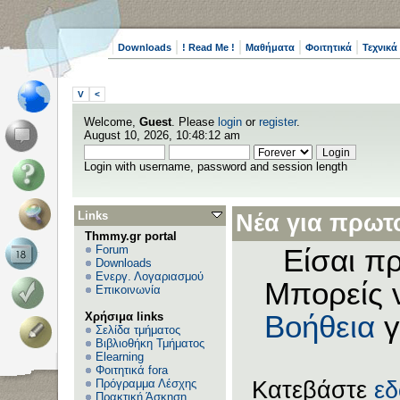
Downloads
! Read Me !
Μαθήματα
Φοιτητικά
Τεχνικά
V
<
Welcome,
Guest
. Please
login
or
register
.
August 10, 2026, 10:48:12 am
Login with username, password and session length
Links
Νέα για πρωτο
Thmmy.gr portal
Forum
Είσαι πρ
Downloads
Ενεργ. Λογαριασμού
Μπορείς 
Επικοινωνία
Χρήσιμα links
Βοήθεια
γ
Σελίδα τμήματος
Βιβλιοθήκη Τμήματος
Elearning
Φοιτητικά fora
Πρόγραμμα Λέσχης
Κατεβάστε
ε
Πρακτική Άσκηση