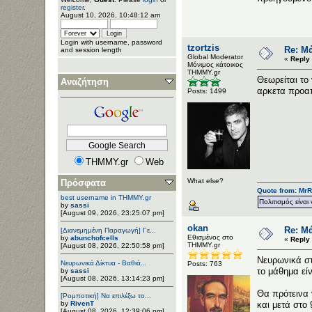
register
.
August 10, 2026, 10:48:12 am
Login with username, password
tzortzis
Re: Μ
and session length
Global Moderator
«
Reply 
Μόνιμος κάτοικος
ΤΗΜΜΥ.gr
Θεωρείται το
Αναζήτηση
αρκετα προα
Posts: 1499
THMMY.gr
Web
What else?
Πρόσφατα
Quote from: MrR
best username in THMMY.gr
Πολιτισμός είναι 
by
sassi
[August 09, 2026, 23:25:07 pm]
okan
Re: Μ
[Διανεμημένη Παραγωγή] Γε...
Εθισμένος στο
by
abunchofcells
«
Reply 
ΤΗΜΜΥ.gr
[August 08, 2026, 22:50:58 pm]
Νευρωνικά στο
Νευρωνικά Δίκτυα - Βαθιά...
Posts: 763
το μάθημα είν
by
sassi
[August 08, 2026, 13:14:23 pm]
Θα πρότεινα 
[Ρομποτική] Να επιλέξω το...
by
RivenT
και μετά στο
[August 08, 2026, 12:39:06 pm]