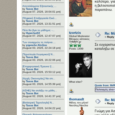
καλύτερο, γι
η βελτιστοποί
Αποτελέσματα Εξεταστικής ...
by
Tasos Bot
παραπάνω.
[August 07, 2026, 16:04:01 pm]
[Ψηφιακή Επεξεργασία Εικό...
by
Tasos Bot
[August 07, 2026, 13:31:51 pm]
Πότε θα βγει το μάθημα; -...
tzortzis
by
Hyperlaz02
Re: Μ
[August 07, 2026, 12:47:07 pm]
Global Moderator
«
Reply 
Μόνιμος κάτοικος
ΤΗΜΜΥ.gr
Των συνειρμών το παίγνιο....
Σε ευχαριστω
by
χηρουλα Αλεξίου
[August 03, 2026, 22:24:18 pm]
καταληξω σε
Posts: 1499
[Τεχνολογία Λογισμικού] Ν...
by
Tasos Bot
[August 03, 2026, 16:22:06 pm]
[Επιχειρησιακή Έρευνα Ι] ...
by
Tasos Bot
[August 03, 2026, 15:53:12 pm]
[Αρχές Οικονομίας] Να επι...
by
Tasos Bot
What else?
[August 03, 2026, 14:55:39 pm]
Quote from: MrR
Πολιτισμός είναι 
[ΑΣΗΕ] Να επιλέξω το μάθη...
by
Tasos Bot
[August 02, 2026, 14:41:37 pm]
thomasdt
Re: Μ
[Βιοϊατρική Τεχνολογία] Ν...
Μέλος του μήνα!
«
Reply 
by
Tasos Bot
Νεούλης/Νεούλα
[August 02, 2026, 14:04:22 pm]
Γνώμη για Ασ
[Τεχνικές Βελτιστοποίησης...