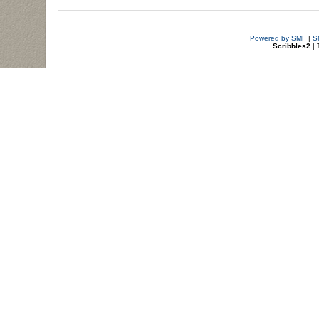
Powered by SMF
|
S
Scribbles2
| 