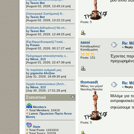
μου αλλά αξί
by
Tasos Bot
[August 02, 2026, 13:45:14 pm]
[Λειτουργικά Συστήματα] Ν...
by
Tasos Bot
[August 02, 2026, 13:22:10 pm]
Posts: 5
[Ανάλυση Δεδομένων] Να επ...
by
Tasos Bot
[August 02, 2026, 12:49:25 pm]
[Εφ.Θερμοδυναμική] Γενικέ...
sassi
Re: Μ
by
Ponan
Καταξιωμένος/
«
Reply 
[August 02, 2026, 00:17:27 am]
Καταξιωμένη
Έχοντας παρα
Πρόγραμμα επαναληπτικής ε...
Posts: 151
by
Nikos_313
προχωρημένο 
[August 01, 2026, 22:47:39 pm]
Τα παράσιτα ανάμεσά μας
by
χηρουλα Αλεξίου
[July 31, 2026, 18:49:30 pm]
thomasdt
Re: Μ
Αρχείο Ανακοινώσεων [Arch...
Μέλος του μήνα!
«
Reply 
by
Nikos_313
Νεούλης/Νεούλα
[July 30, 2026, 17:01:28 pm]
Μιλάμε για τ
Στατιστικά
αστροφυσικές
σηκώσουμε τέ
Members
Total Members: 10416
Latest:
Πρωτεύον Πηνίο Άννα
Βίσση
Posts: 5
Stats
Total Posts: 1431810
Total Topics: 32029