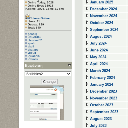
January 2025
Online Today: 1028
Online Ever: 18918
December 2024
(April 06, 2026, 16:05:31 pm)
November 2024
Users Online
Users: 11
October 2024
Guests: 829
Total: 840
September 2024
geoarg
August 2024
PAPARI69
christina02
July 2024
apob
akoil
okatapo
June 2024
vpoug
Lykaonia
May 2024
Petross
April 2024
Εμφάνιση
March 2024
February 2024
January 2024
December 2023
November 2023
October 2023
September 2023
August 2023
July 2023