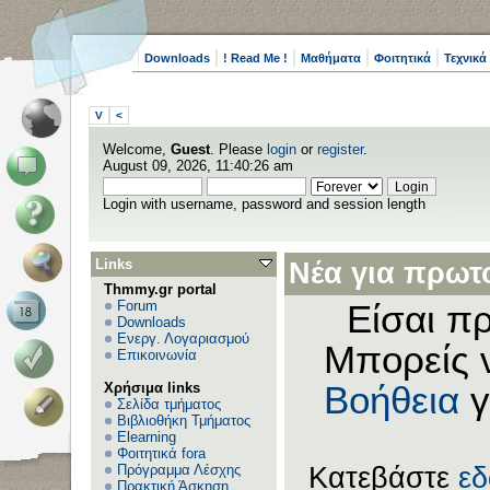
Downloads
! Read Me !
Μαθήματα
Φοιτητικά
Τεχνικά
V
<
Welcome,
Guest
. Please
login
or
register
.
August 09, 2026, 11:40:26 am
Login with username, password and session length
Links
Νέα για πρωτο
Thmmy.gr portal
Forum
Είσαι πρ
Downloads
Ενεργ. Λογαριασμού
Μπορείς 
Επικοινωνία
Χρήσιμα links
Βοήθεια
γ
Σελίδα τμήματος
Βιβλιοθήκη Τμήματος
Elearning
Φοιτητικά fora
Πρόγραμμα Λέσχης
Κατεβάστε
ε
Πρακτική Άσκηση