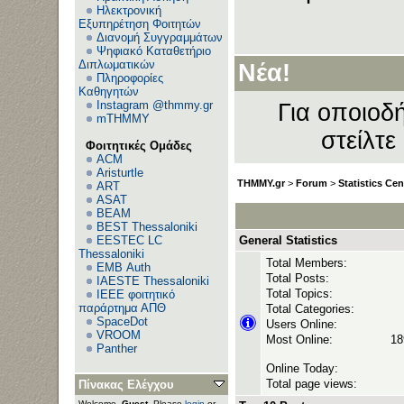
Ηλεκτρονική
Εξυπηρέτηση Φοιτητών
Διανομή Συγγραμμάτων
Ανεβ
Ψηφιακό Καταθετήριο
Διπλωματικών
Νέα!
Πληροφορίες
Καθηγητών
Instagram @thmmy.gr
Για οποιοδή
mTHMMY
στείλτε
Φοιτητικές Ομάδες
ACM
Aristurtle
THMMY.gr
>
Forum
>
Statistics Cen
ART
ASAT
BEAM
BEST Thessaloniki
EESTEC LC
General Statistics
Thessaloniki
Total Members:
EΜΒ Auth
Total Posts:
IAESTE Thessaloniki
Total Topics:
IEEE φοιτητικό
παράρτημα ΑΠΘ
Total Categories:
SpaceDot
Users Online:
VROOM
Most Online:
18
Panther
Online Today:
Total page views:
Πίνακας Ελέγχου
Welcome,
Guest
. Please
login
or