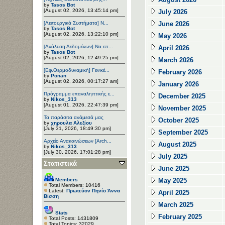
by
Tasos Bot
[August 02, 2026, 13:45:14 pm]
July 2026
[Λειτουργικά Συστήματα] Ν...
June 2026
by
Tasos Bot
[August 02, 2026, 13:22:10 pm]
May 2026
[Ανάλυση Δεδομένων] Να επ...
April 2026
by
Tasos Bot
[August 02, 2026, 12:49:25 pm]
March 2026
[Εφ.Θερμοδυναμική] Γενικέ...
February 2026
by
Ponan
[August 02, 2026, 00:17:27 am]
January 2026
Πρόγραμμα επαναληπτικής ε...
December 2025
by
Nikos_313
[August 01, 2026, 22:47:39 pm]
November 2025
Τα παράσιτα ανάμεσά μας
October 2025
by
χηρουλα Αλεξίου
[July 31, 2026, 18:49:30 pm]
September 2025
Αρχείο Ανακοινώσεων [Arch...
August 2025
by
Nikos_313
[July 30, 2026, 17:01:28 pm]
July 2025
Στατιστικά
June 2025
Members
May 2025
Total Members: 10416
Latest:
Πρωτεύον Πηνίο Άννα
April 2025
Βίσση
March 2025
Stats
February 2025
Total Posts: 1431809
Total Topics: 32029