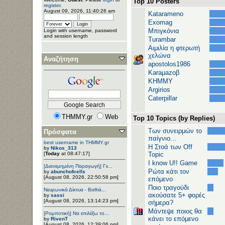
Top 10 Posters
register
.
August 09, 2026, 11:40:26 am
Katarameno
Exomag
Μπιγκόνια
Login with username, password
and session length
Turambar
Αιμιλία η φτερωτή
χελώνα
Αναζήτηση
apostolos1986
Karaμazoβ
ΚΗΜΜΥ
Argirios
Caterpillar
THMMY.gr
Web
Top 10 Topics (by Replies)
Των συνειρμών το
Πρόσφατα
παίγνιο...
best username in THMMY.gr
H Στοά των Off
by
Nikos_313
[
Today
at 08:47:17]
Topic
I know U!! Game
[Διανεμημένη Παραγωγή] Γε...
Ρώτα κάτι τον
by
abunchofcells
[August 08, 2026, 22:50:58 pm]
επόμενο
Ποιο τραγούδι
Νευρωνικά Δίκτυα - Βαθιά...
ακούσατε 5+ φορές
by
sassi
[August 08, 2026, 13:14:23 pm]
σήμερα?
Μάντεψε ποιος θα
[Ρομποτική] Να επιλέξω το...
κάνει το επόμενο
by
RivenT
[August 08, 2026, 12:39:06 pm]