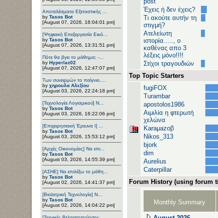
post
Έχεις ή δεν έχεις?
Αποτελέσματα Εξεταστικής ...
by
Tasos Bot
Τι ακούτε αυτήν τη
[August 07, 2026, 16:04:01 pm]
στιγμή?
Ατελείωτη
[Ψηφιακή Επεξεργασία Εικό...
by
Tasos Bot
ιστορία....., ο
[August 07, 2026, 13:31:51 pm]
καθένας απο 3
λέξεις μόνο!!!!
Πότε θα βγει το μάθημα; -...
by
Hyperlaz02
Στίχοι τραγουδιών
[August 07, 2026, 12:47:07 pm]
Top Topic Starters
Των συνειρμών το παίγνιο....
by
χηρουλα Αλεξίου
fugiFOX
[August 03, 2026, 22:24:18 pm]
Turambar
[Τεχνολογία Λογισμικού] Ν...
apostolos1986
by
Tasos Bot
Αιμιλία η φτερωτή
[August 03, 2026, 16:22:06 pm]
χελώνα
[Επιχειρησιακή Έρευνα Ι] ...
Karaμazoβ
by
Tasos Bot
Nikos_313
[August 03, 2026, 15:53:12 pm]
bjork
[Αρχές Οικονομίας] Να επι...
dim
by
Tasos Bot
[August 03, 2026, 14:55:39 pm]
Aurelius
Caterpillar
[ΑΣΗΕ] Να επιλέξω το μάθη...
by
Tasos Bot
Forum History (using forum ti
[August 02, 2026, 14:41:37 pm]
[Βιοϊατρική Τεχνολογία] Ν...
by
Tasos Bot
Monthly Summary
[August 02, 2026, 14:04:22 pm]
August 2026
[Τεχνικές Βελτιστοποίησης...