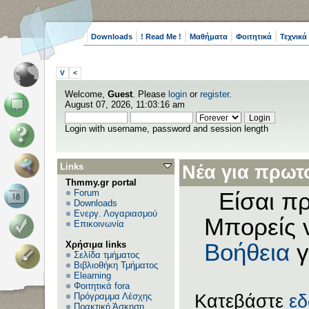
Downloads
! Read Me !
Μαθήματα
Φοιτητικά
Τεχνικά
V
<
Welcome,
Guest
. Please
login
or
register
.
August 07, 2026, 11:03:16 am
Login with username, password and session length
Links
Νέα για πρωτο
Thmmy.gr portal
Forum
Είσαι πρ
Downloads
Ενεργ. Λογαριασμού
Μπορείς 
Επικοινωνία
Χρήσιμα links
Βοήθεια
γ
Σελίδα τμήματος
Βιβλιοθήκη Τμήματος
Elearning
Φοιτητικά fora
Πρόγραμμα Λέσχης
Κατεβάστε
ε
Πρακτική Άσκηση