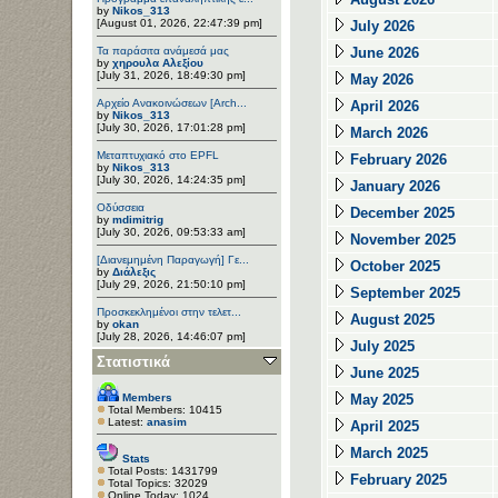
by
Nikos_313
[August 01, 2026, 22:47:39 pm]
July 2026
Τα παράσιτα ανάμεσά μας
June 2026
by
χηρουλα Αλεξίου
[July 31, 2026, 18:49:30 pm]
May 2026
Αρχείο Ανακοινώσεων [Arch...
April 2026
by
Nikos_313
[July 30, 2026, 17:01:28 pm]
March 2026
Μεταπτυχιακό στο EPFL
February 2026
by
Nikos_313
[July 30, 2026, 14:24:35 pm]
January 2026
Οδύσσεια
December 2025
by
mdimitrig
[July 30, 2026, 09:53:33 am]
November 2025
[Διανεμημένη Παραγωγή] Γε...
October 2025
by
Διάλεξις
[July 29, 2026, 21:50:10 pm]
September 2025
Προσκεκλημένοι στην τελετ...
August 2025
by
okan
[July 28, 2026, 14:46:07 pm]
July 2025
Στατιστικά
June 2025
Members
May 2025
Total Members: 10415
Latest:
anasim
April 2025
March 2025
Stats
Total Posts: 1431799
February 2025
Total Topics: 32029
Online Today: 1024