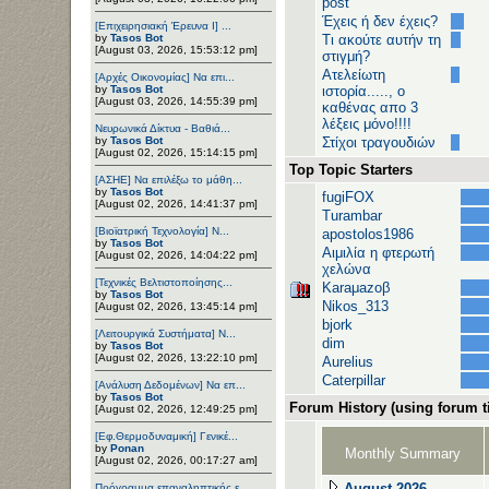
post
Έχεις ή δεν έχεις?
[Επιχειρησιακή Έρευνα Ι] ...
by
Tasos Bot
Τι ακούτε αυτήν τη
[August 03, 2026, 15:53:12 pm]
στιγμή?
Ατελείωτη
[Αρχές Οικονομίας] Να επι...
by
Tasos Bot
ιστορία....., ο
[August 03, 2026, 14:55:39 pm]
καθένας απο 3
λέξεις μόνο!!!!
Νευρωνικά Δίκτυα - Βαθιά...
by
Tasos Bot
Στίχοι τραγουδιών
[August 02, 2026, 15:14:15 pm]
Top Topic Starters
[ΑΣΗΕ] Να επιλέξω το μάθη...
by
Tasos Bot
fugiFOX
[August 02, 2026, 14:41:37 pm]
Turambar
[Βιοϊατρική Τεχνολογία] Ν...
apostolos1986
by
Tasos Bot
Αιμιλία η φτερωτή
[August 02, 2026, 14:04:22 pm]
χελώνα
[Τεχνικές Βελτιστοποίησης...
Karaμazoβ
by
Tasos Bot
Nikos_313
[August 02, 2026, 13:45:14 pm]
bjork
[Λειτουργικά Συστήματα] Ν...
dim
by
Tasos Bot
[August 02, 2026, 13:22:10 pm]
Aurelius
Caterpillar
[Ανάλυση Δεδομένων] Να επ...
by
Tasos Bot
Forum History (using forum ti
[August 02, 2026, 12:49:25 pm]
[Εφ.Θερμοδυναμική] Γενικέ...
by
Ponan
Monthly Summary
[August 02, 2026, 00:17:27 am]
August 2026
Πρόγραμμα επαναληπτικής ε...