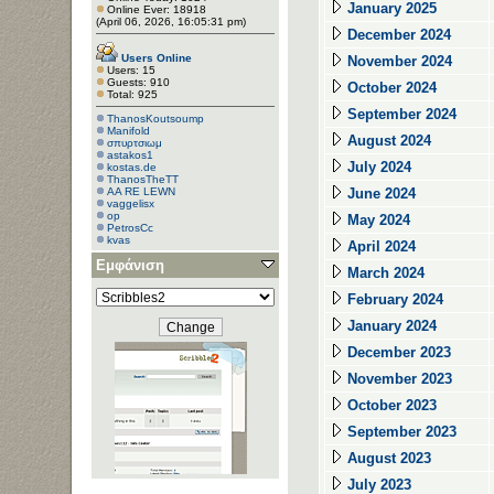
January 2025
Online Ever: 18918
(April 06, 2026, 16:05:31 pm)
December 2024
Users Online
November 2024
Users: 15
Guests: 910
October 2024
Total: 925
September 2024
ThanosKoutsoump
Manifold
August 2024
σπυρτσιωμ
astakos1
July 2024
kostas.de
ThanosTheTT
AA RE LEWN
June 2024
vaggelisx
op
May 2024
PetrosCc
kvas
April 2024
mdimitrig
Εμφάνιση
xorxe
March 2024
February 2024
January 2024
December 2023
November 2023
October 2023
September 2023
August 2023
July 2023