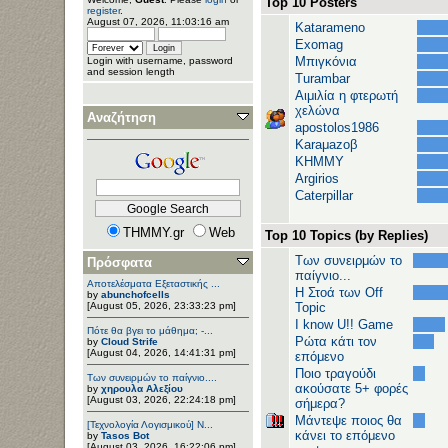
Top 10 Posters
register
.
August 07, 2026, 11:03:16 am
Katarameno
Exomag
Μπιγκόνια
Login with username, password
and session length
Turambar
Αιμιλία η φτερωτή
χελώνα
Αναζήτηση
apostolos1986
Karaμazoβ
ΚΗΜΜΥ
Argirios
Caterpillar
THMMY.gr
Web
Top 10 Topics (by Replies)
Των συνειρμών το
Πρόσφατα
παίγνιο...
Αποτελέσματα Εξεταστικής ...
H Στοά των Off
by
abunchofcells
[August 05, 2026, 23:33:23 pm]
Topic
I know U!! Game
Πότε θα βγει το μάθημα; -...
Ρώτα κάτι τον
by
Cloud Strife
[August 04, 2026, 14:41:31 pm]
επόμενο
Ποιο τραγούδι
Των συνειρμών το παίγνιο....
ακούσατε 5+ φορές
by
χηρουλα Αλεξίου
[August 03, 2026, 22:24:18 pm]
σήμερα?
Μάντεψε ποιος θα
[Τεχνολογία Λογισμικού] Ν...
κάνει το επόμενο
by
Tasos Bot
[August 03, 2026, 16:22:06 pm]