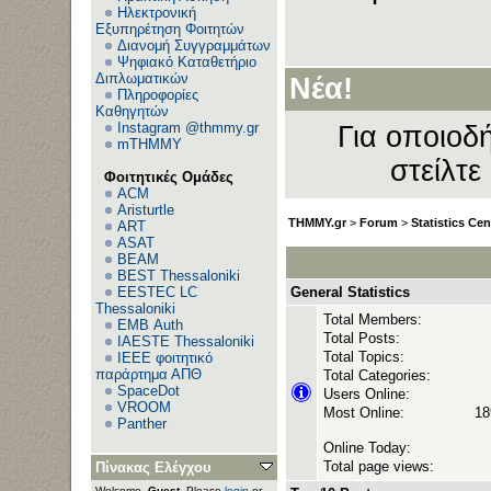
Ηλεκτρονική
Εξυπηρέτηση Φοιτητών
Διανομή Συγγραμμάτων
Ανε
Ψηφιακό Καταθετήριο
Διπλωματικών
Νέα!
Πληροφορίες
Καθηγητών
Instagram @thmmy.gr
Για οποιοδή
mTHMMY
στείλτε
Φοιτητικές Ομάδες
ACM
Aristurtle
THMMY.gr
>
Forum
>
Statistics Cen
ART
ASAT
BEAM
BEST Thessaloniki
EESTEC LC
General Statistics
Thessaloniki
Total Members:
EΜΒ Auth
Total Posts:
IAESTE Thessaloniki
Total Topics:
IEEE φοιτητικό
παράρτημα ΑΠΘ
Total Categories:
SpaceDot
Users Online:
VROOM
Most Online:
18
Panther
Online Today:
Total page views:
Πίνακας Ελέγχου
Welcome,
Guest
. Please
login
or