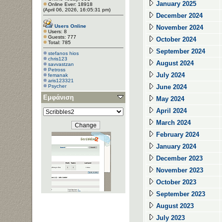
January 2025
Online Ever: 18918
(April 06, 2026, 16:05:31 pm)
December 2024
Users Online
November 2024
Users: 8
Guests: 777
October 2024
Total: 785
September 2024
stefanos hios
chris123
August 2024
savvastzan
Petross
July 2024
femanak
aris123321
Psycher
June 2024
Εμφάνιση
May 2024
April 2024
March 2024
February 2024
January 2024
December 2023
November 2023
October 2023
September 2023
August 2023
July 2023