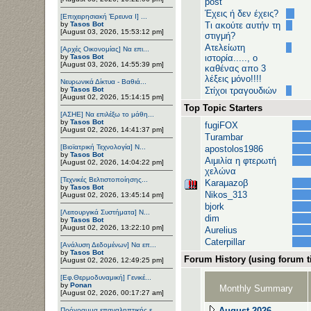
post
Έχεις ή δεν έχεις?
[Επιχειρησιακή Έρευνα Ι] ...
by
Tasos Bot
Τι ακούτε αυτήν τη
[August 03, 2026, 15:53:12 pm]
στιγμή?
Ατελείωτη
[Αρχές Οικονομίας] Να επι...
by
Tasos Bot
ιστορία....., ο
[August 03, 2026, 14:55:39 pm]
καθένας απο 3
λέξεις μόνο!!!!
Νευρωνικά Δίκτυα - Βαθιά...
by
Tasos Bot
Στίχοι τραγουδιών
[August 02, 2026, 15:14:15 pm]
Top Topic Starters
[ΑΣΗΕ] Να επιλέξω το μάθη...
by
Tasos Bot
fugiFOX
[August 02, 2026, 14:41:37 pm]
Turambar
[Βιοϊατρική Τεχνολογία] Ν...
apostolos1986
by
Tasos Bot
Αιμιλία η φτερωτή
[August 02, 2026, 14:04:22 pm]
χελώνα
[Τεχνικές Βελτιστοποίησης...
Karaμazoβ
by
Tasos Bot
Nikos_313
[August 02, 2026, 13:45:14 pm]
bjork
[Λειτουργικά Συστήματα] Ν...
dim
by
Tasos Bot
[August 02, 2026, 13:22:10 pm]
Aurelius
Caterpillar
[Ανάλυση Δεδομένων] Να επ...
by
Tasos Bot
Forum History (using forum ti
[August 02, 2026, 12:49:25 pm]
[Εφ.Θερμοδυναμική] Γενικέ...
by
Ponan
Monthly Summary
[August 02, 2026, 00:17:27 am]
August 2026
Πρόγραμμα επαναληπτικής ε...