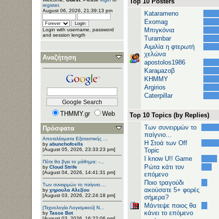
Top 10 Posters
register
.
August 06, 2026, 21:39:13 pm
Katarameno
Exomag
Μπιγκόνια
Login with username, password
and session length
Turambar
Αιμιλία η φτερωτή
χελώνα
Αναζήτηση
apostolos1986
Karaμazoβ
ΚΗΜΜΥ
Argirios
Caterpillar
THMMY.gr
Web
Top 10 Topics (by Replies)
Των συνειρμών το
Πρόσφατα
παίγνιο...
Αποτελέσματα Εξεταστικής ...
H Στοά των Off
by
abunchofcells
[August 05, 2026, 23:33:23 pm]
Topic
I know U!! Game
Πότε θα βγει το μάθημα; -...
Ρώτα κάτι τον
by
Cloud Strife
[August 04, 2026, 14:41:31 pm]
επόμενο
Ποιο τραγούδι
Των συνειρμών το παίγνιο....
ακούσατε 5+ φορές
by
χηρουλα Αλεξίου
[August 03, 2026, 22:24:18 pm]
σήμερα?
Μάντεψε ποιος θα
[Τεχνολογία Λογισμικού] Ν...
κάνει το επόμενο
by
Tasos Bot
[August 03, 2026, 16:22:06 pm]