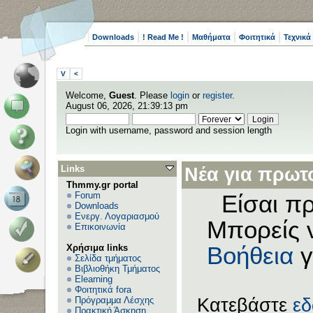
Downloads
! Read Me !
Μαθήματα
Φοιτητικά
Τεχνικά
V
<
Welcome,
Guest
. Please
login
or
register
.
August 06, 2026, 21:39:13 pm
Login with username, password and session length
Links
Νέα για πρωτο
Thmmy.gr portal
Forum
Είσαι πρ
Downloads
Ενεργ. Λογαριασμού
Μπορείς 
Επικοινωνία
Χρήσιμα links
Βοήθεια
γ
Σελίδα τμήματος
Βιβλιοθήκη Τμήματος
Elearning
Φοιτητικά fora
Πρόγραμμα Λέσχης
Κατεβάστε
ε
Πρακτική Άσκηση