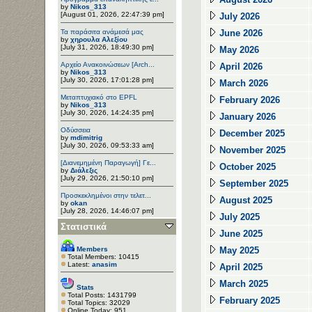
by
Nikos_313
[August 01, 2026, 22:47:39 pm]
July 2026
Τα παράσιτα ανάμεσά μας
June 2026
by
χηρουλα Αλεξίου
[July 31, 2026, 18:49:30 pm]
May 2026
Αρχείο Ανακοινώσεων [Arch...
April 2026
by
Nikos_313
[July 30, 2026, 17:01:28 pm]
March 2026
Μεταπτυχιακό στο EPFL
February 2026
by
Nikos_313
[July 30, 2026, 14:24:35 pm]
January 2026
Οδύσσεια
December 2025
by
mdimitrig
[July 30, 2026, 09:53:33 am]
November 2025
[Διανεμημένη Παραγωγή] Γε...
October 2025
by
Διάλεξις
[July 29, 2026, 21:50:10 pm]
September 2025
Προσκεκλημένοι στην τελετ...
August 2025
by
okan
[July 28, 2026, 14:46:07 pm]
July 2025
Στατιστικά
June 2025
Members
May 2025
Total Members: 10415
Latest:
anasim
April 2025
March 2025
Stats
Total Posts: 1431799
February 2025
Total Topics: 32029
Online Today: 951