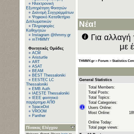
Ηλεκτρονική
Εξυπηρέτηση Φοιτητών
Διανομή Συγγραμμάτων
Ανεβ
Ψηφιακό Καταθετήριο
Διπλωματικών
Νέα!
Πληροφορίες
Καθηγητών
Instagram @thmmy.gr
Για αλλαγή 
mTHMMY
με 
Φοιτητικές Ομάδες
ACM
Aristurtle
THMMY.gr
>
Forum
>
Statistics Cen
ART
ASAT
BEAM
BEST Thessaloniki
EESTEC LC
General Statistics
Thessaloniki
Total Members:
EΜΒ Auth
Total Posts:
IAESTE Thessaloniki
Total Topics:
IEEE φοιτητικό
παράρτημα ΑΠΘ
Total Categories:
SpaceDot
Users Online:
VROOM
Most Online:
189
Panther
Online Today:
Total page views:
Πίνακας Ελέγχου
Welcome,
Guest
. Please
login
or