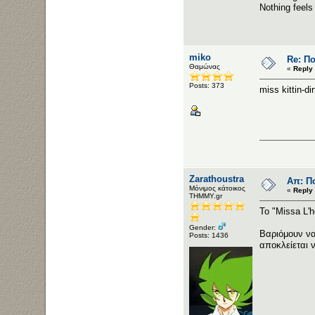
Nothing feels 
miko
Re: Π
Θαμώνας
«
Reply 
Posts: 373
miss kittin-dir
Zarathoustra
Απ: Π
Μόνιμος κάτοικος
«
Reply 
ΤΗΜΜΥ.gr
To "Missa L'
Gender:
Βαριόμουν να
Posts: 1436
αποκλείεται 