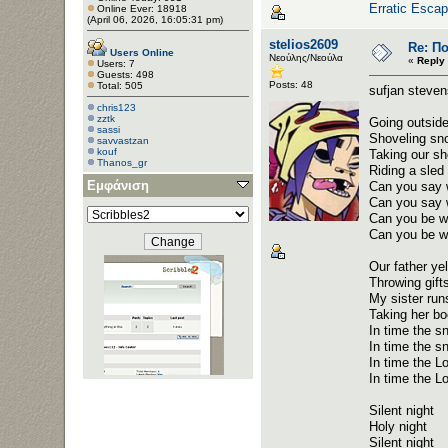
Erratic Esca
Online Ever: 18918
(April 06, 2026, 16:05:31 pm)
stelios2609
Re: Π
Users Online
Νεούλης/Νεούλα
«
Reply 
Users: 7
Guests: 498
Posts: 48
Total: 505
sufjan steve
chris123
zztk
Going outsid
sassi
Shoveling sno
savvastzan
kouf
Taking our s
Thanos_gr
Riding a sled 
Εμφάνιση
Can you say 
Can you say 
Can you be w
Can you be w
Our father yel
Throwing gift
My sister ru
Taking her bo
In time the sn
In time the sn
In time the Lo
In time the Lo
Silent night
Holy night
Silent night