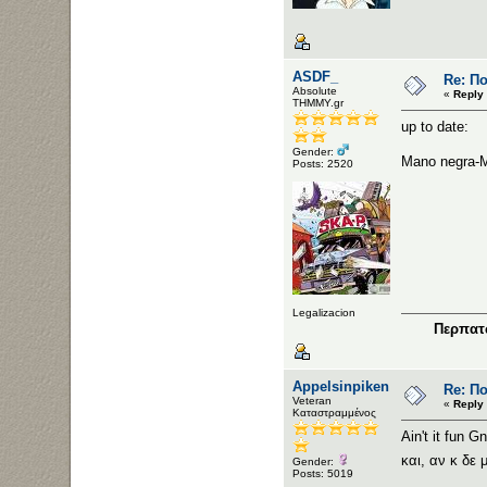
ASDF_
Re: Π
Αbsolute
«
Reply 
ΤΗΜΜΥ.gr
up to date:
Gender:
Mano negra-M
Posts: 2520
Legalizacion
Περπατώ
Appelsinpiken
Re: Π
Veteran
«
Reply 
Καταστραμμένος
Ain't it fun G
και, αν κ δε 
Gender:
Posts: 5019