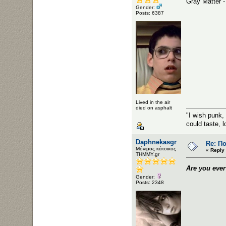
Gray Matter -
Gender:
Posts: 6387
Lived in the air
died on asphalt
"I wish punk,
could taste, l
Daphnekasgr
Re: Π
Μόνιμος κάτοικος
«
Reply 
ΤΗΜΜΥ.gr
Are you eve
Gender:
Posts: 2348