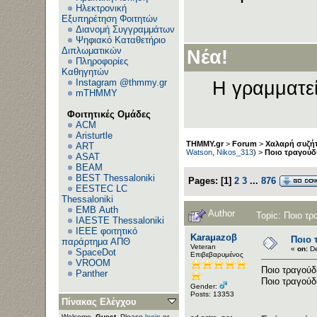
Ηλεκτρονική
Εξυπηρέτηση Φοιτητών
Διανομή Συγγραμμάτων
Ψηφιακό Καταθετήριο
Διπλωματικών
Νέα!
Πληροφορίες
Καθηγητών
Instagram @thmmy.gr
Η γραμματεί
mTHMMY
Φοιτητικές Ομάδες
ACM
Aristurtle
THMMY.gr
>
Forum
>
Χαλαρή συζήτ
ART
Watson
,
Nikos_313
) >
Ποιο τραγούδ
ASAT
BEAM
BEST Thessaloniki
Pages:
[
1
]
2
3
...
876
EESTEC LC
Thessaloniki
EΜΒ Auth
Author
Topic: Ποιο τ
IAESTE Thessaloniki
IEEE φοιτητικό
Karaμazoβ
Ποιο 
παράρτημα ΑΠΘ
Veteran
«
on:
De
SpaceDot
Επιβεβαρυμένος
VROOM
Ποιο τραγούδ
Panther
Ποιο τραγούδ
Gender:
Posts: 13353
Πίνακας Ελέγχου
Welcome,
Guest
. Please
login
or