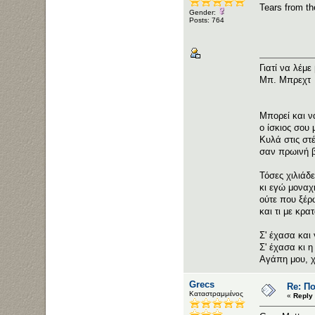
Tears from t
Gender:
Posts: 764
Γιατί να λέμε
Μπ. Μπρεχτ
Μπορεί και ν
ο ίσκιος σου 
Κυλά στις στέ
σαν πρωινή β
Τόσες χιλιάδ
κι εγώ μοναχ
ούτε που ξέρ
και τι με κρα
Σ' έχασα και
Σ' έχασα κι η
Αγάπη μου, χ
Grecs
Re: Π
Καταστραμμένος
«
Reply 