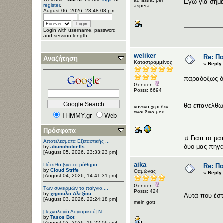
ad astra, per
Εγώ για σήμ
register
.
aspera
August 06, 2026, 23:48:08 pm
Login with username, password
and session length
weliker
Re: Π
Αναζήτηση
Καταστραμμένος
«
Reply 
παραδοξως δε
Gender:
Posts: 6694
θα επανελθω
κανενα χερι δεν
ειναι δικο μου...
THMMY.gr
Web
Πρόσφατα
♫ Γιατι τα μα
Αποτελέσματα Εξεταστικής ...
δυο μας πηγα
by
abunchofcells
[August 05, 2026, 23:33:23 pm]
aika
Πότε θα βγει το μάθημα; -...
Re: Π
by
Cloud Strife
Θαμώνας
«
Reply 
[August 04, 2026, 14:41:31 pm]
Gender:
Των συνειρμών το παίγνιο....
Posts: 424
by
χηρουλα Αλεξίου
Αυτά που έστ
[August 03, 2026, 22:24:18 pm]
mein gott
[Τεχνολογία Λογισμικού] Ν...
by
Tasos Bot
[August 03, 2026, 16:22:06 pm]