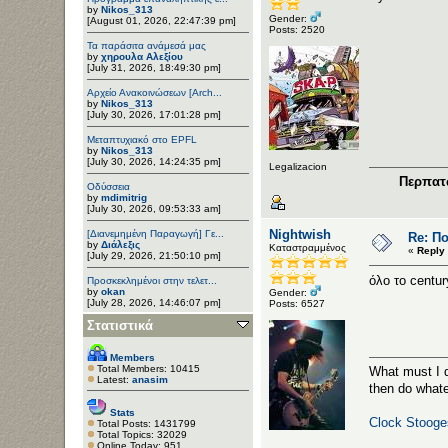
by
Nikos_313
Gender:
[August 01, 2026, 22:47:39 pm]
Posts: 2520
Τα παράσιτα ανάμεσά μας
by
χηρουλα Αλεξίου
[July 31, 2026, 18:49:30 pm]
Αρχείο Ανακοινώσεων [Arch...
by
Nikos_313
[July 30, 2026, 17:01:28 pm]
Μεταπτυχιακό στο EPFL
by
Nikos_313
[July 30, 2026, 14:24:35 pm]
Legalizacion
Περπατώ
Οδύσσεια
by
mdimitrig
[July 30, 2026, 09:53:33 am]
Nightwish
[Διανεμημένη Παραγωγή] Γε...
Re: Π
by
Διάλεξις
Καταστραμμένος
«
Reply 
[July 29, 2026, 21:50:10 pm]
όλο το centur
Προσκεκλημένοι στην τελετ...
by
okan
Gender:
[July 28, 2026, 14:46:07 pm]
Posts: 6527
Στατιστικά
Members
Total Members: 10415
What must I d
Latest:
anasim
then do whate
Stats
Clock Stooge
Total Posts: 1431799
Total Topics: 32029
Online Today: 951