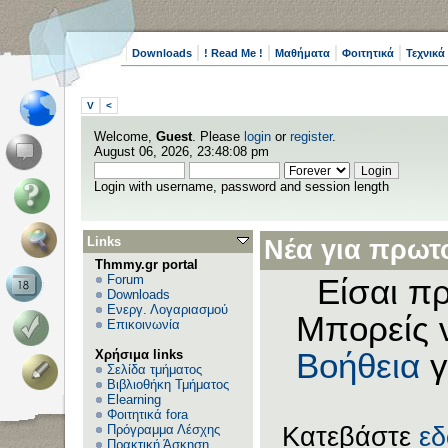
Downloads
! Read Me !
Μαθήματα
Φοιτητικά
Τεχνικά
V
<
Welcome,
Guest
. Please
login
or
register
.
August 06, 2026, 23:48:08 pm
Login with username, password and session length
Links
Νέα για πρωτο
Thmmy.gr portal
Forum
Είσαι πρ
Downloads
Ενεργ. Λογαριασμού
Μπορείς 
Επικοινωνία
Χρήσιμα links
Βοήθεια
γ
Σελίδα τμήματος
Βιβλιοθήκη Τμήματος
Elearning
Φοιτητικά fora
Πρόγραμμα Λέσχης
Κατεβάστε
ε
Πρακτική Άσκηση