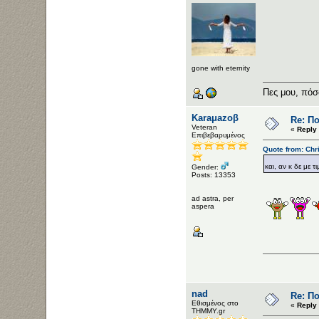
gone with eternity
Πες μου, πόσ
Karaμazoβ
Re: Π
Veteran
«
Reply 
Επιβεβαρυμένος
Quote from: Chr
και, αν κ δε με 
Gender:
Posts: 13353
ad astra, per
aspera
nad
Re: Π
Εθισμένος στο
«
Reply 
ΤΗΜΜΥ.gr