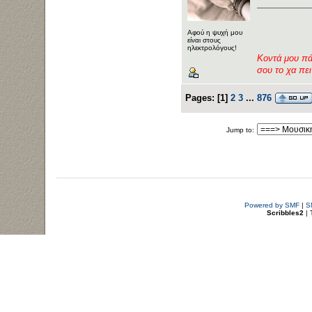
Αφού η ψυχή μου
είναι στους
ηλεκτρολόγους!
Κοντά μου πά
σου το χα πε
Pages:
[
1
]
2
3
...
876
Jump to:
Powered by SMF
|
S
Scribbles2
| 