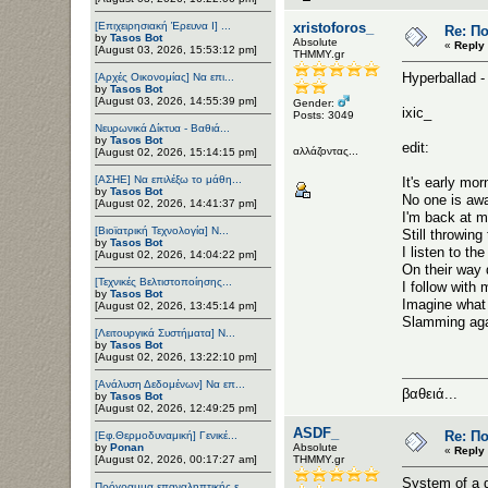
[Επιχειρησιακή Έρευνα Ι] ...
xristoforos_
Re: Π
by
Tasos Bot
Αbsolute
«
Reply 
[August 03, 2026, 15:53:12 pm]
ΤΗΜΜΥ.gr
Hyperballad -
[Αρχές Οικονομίας] Να επι...
by
Tasos Bot
[August 03, 2026, 14:55:39 pm]
Gender:
ixic_
Posts: 3049
Νευρωνικά Δίκτυα - Βαθιά...
by
Tasos Bot
edit:
αλλάζοντας...
[August 02, 2026, 15:14:15 pm]
[ΑΣΗΕ] Να επιλέξω το μάθη...
It's early mor
by
Tasos Bot
No one is aw
[August 02, 2026, 14:41:37 pm]
I'm back at my
[Βιοϊατρική Τεχνολογία] Ν...
Still throwing
by
Tasos Bot
I listen to t
[August 02, 2026, 14:04:22 pm]
On their way
[Τεχνικές Βελτιστοποίησης...
I follow with 
by
Tasos Bot
Imagine what
[August 02, 2026, 13:45:14 pm]
Slamming aga
[Λειτουργικά Συστήματα] Ν...
by
Tasos Bot
[August 02, 2026, 13:22:10 pm]
[Ανάλυση Δεδομένων] Να επ...
βαθειά...
by
Tasos Bot
[August 02, 2026, 12:49:25 pm]
ASDF_
Re: Π
[Εφ.Θερμοδυναμική] Γενικέ...
by
Ponan
Αbsolute
«
Reply 
[August 02, 2026, 00:17:27 am]
ΤΗΜΜΥ.gr
System of a 
Πρόγραμμα επαναληπτικής ε...