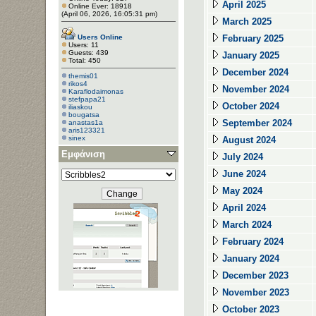
April 2025
Online Ever: 18918
(April 06, 2026, 16:05:31 pm)
March 2025
Users Online
February 2025
Users: 11
Guests: 439
January 2025
Total: 450
December 2024
themis01
rikos4
November 2024
Κaraflodaimonas
stefpapa21
October 2024
iliaskou
bougatsa
September 2024
anastas1a
aris123321
sinex
August 2024
Εμφάνιση
July 2024
June 2024
May 2024
April 2024
March 2024
February 2024
January 2024
December 2023
November 2023
October 2023