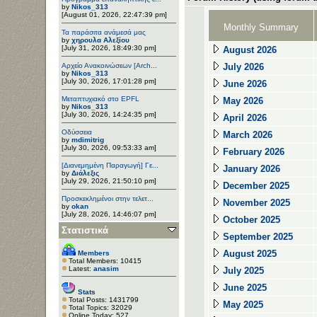
by
Nikos_313
[August 01, 2026, 22:47:39 pm]
Monthly Summary
Τα παράσιτα ανάμεσά μας
by
χηρουλα Αλεξίου
[July 31, 2026, 18:49:30 pm]
August 2026
Αρχείο Ανακοινώσεων [Arch...
July 2026
by
Nikos_313
[July 30, 2026, 17:01:28 pm]
June 2026
Μεταπτυχιακό στο EPFL
May 2026
by
Nikos_313
[July 30, 2026, 14:24:35 pm]
April 2026
Οδύσσεια
March 2026
by
mdimitrig
[July 30, 2026, 09:53:33 am]
February 2026
[Διανεμημένη Παραγωγή] Γε...
January 2026
by
Διάλεξις
[July 29, 2026, 21:50:10 pm]
December 2025
Προσκεκλημένοι στην τελετ...
November 2025
by
okan
[July 28, 2026, 14:46:07 pm]
October 2025
Στατιστικά
September 2025
August 2025
Members
Total Members: 10415
Latest:
anasim
July 2025
June 2025
Stats
Total Posts: 1431799
May 2025
Total Topics: 32029
Online Today: 527