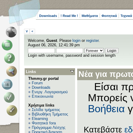
Downloads
! Read Me !
Μαθήματα
Φοιτητικά
Τεχνικά
V
<
Welcome,
Guest
. Please
login
or
register
.
August 06, 2026, 12:41:39 pm
Login with username, password and session length
Links
Νέα για πρωτο
Thmmy.gr portal
Forum
Είσαι πρ
Downloads
Ενεργ. Λογαριασμού
Μπορείς 
Επικοινωνία
Χρήσιμα links
Βοήθεια
γ
Σελίδα τμήματος
Βιβλιοθήκη Τμήματος
Elearning
Φοιτητικά fora
Πρόγραμμα Λέσχης
Κατεβάστε
ε
Πρακτική Άσκηση