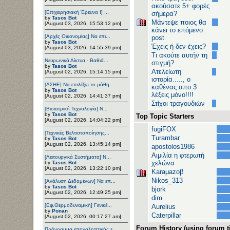
ακούσατε 5+ φορές
[Επιχειρησιακή Έρευνα Ι] ...
σήμερα?
by
Tasos Bot
Μάντεψε ποιος θα
[August 03, 2026, 15:53:12 pm]
κάνει το επόμενο
[Αρχές Οικονομίας] Να επι...
post
by
Tasos Bot
Έχεις ή δεν έχεις?
[August 03, 2026, 14:55:39 pm]
Τι ακούτε αυτήν τη
Νευρωνικά Δίκτυα - Βαθιά...
στιγμή?
by
Tasos Bot
Ατελείωτη
[August 02, 2026, 15:14:15 pm]
ιστορία....., ο
[ΑΣΗΕ] Να επιλέξω το μάθη...
καθένας απο 3
by
Tasos Bot
λέξεις μόνο!!!!
[August 02, 2026, 14:41:37 pm]
Στίχοι τραγουδιών
[Βιοϊατρική Τεχνολογία] Ν...
by
Tasos Bot
Top Topic Starters
[August 02, 2026, 14:04:22 pm]
fugiFOX
[Τεχνικές Βελτιστοποίησης...
Turambar
by
Tasos Bot
[August 02, 2026, 13:45:14 pm]
apostolos1986
Αιμιλία η φτερωτή
[Λειτουργικά Συστήματα] Ν...
χελώνα
by
Tasos Bot
[August 02, 2026, 13:22:10 pm]
Karaμazoβ
Nikos_313
[Ανάλυση Δεδομένων] Να επ...
by
Tasos Bot
bjork
[August 02, 2026, 12:49:25 pm]
dim
[Εφ.Θερμοδυναμική] Γενικέ...
Aurelius
by
Ponan
Caterpillar
[August 02, 2026, 00:17:27 am]
Forum History (using forum ti
Πρόγραμμα επαναληπτικής ε...