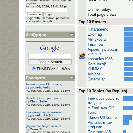
register
.
August 06, 2026, 12:41:39 pm
Online Today:
Total page views:
Login with username, password
and session length
Top 10 Posters
Katarameno
Exomag
Αναζήτηση
Μπιγκόνια
Turambar
Αιμιλία η φτερωτή
χελώνα
apostolos1986
Karaμazoβ
THMMY.gr
Web
ΚΗΜΜΥ
Argirios
Πρόσφατα
Caterpillar
Αποτελέσματα Εξεταστικής ...
by
abunchofcells
Top 10 Topics (by Replies)
[August 05, 2026, 23:33:23 pm]
Των συνειρμών το
Πότε θα βγει το μάθημα; -...
by
Cloud Strife
παίγνιο...
[August 04, 2026, 14:41:31 pm]
H Στοά των Off
Topic
Των συνειρμών το παίγνιο....
by
χηρουλα Αλεξίου
I know U!! Game
[August 03, 2026, 22:24:18 pm]
Ρώτα κάτι τον
[Τεχνολογία Λογισμικού] Ν...
επόμενο
by
Tasos Bot
Ποιο τραγούδι
[August 03, 2026, 16:22:06 pm]