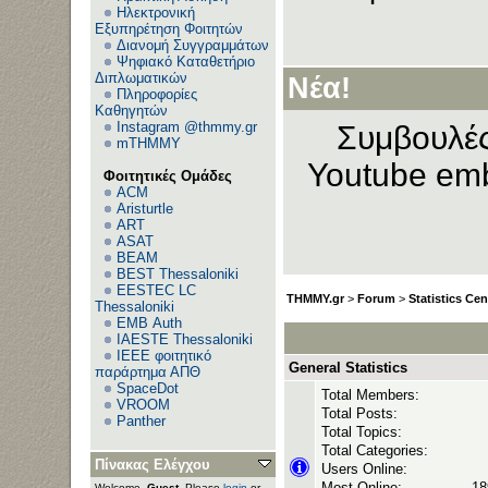
Ηλεκτρονική
Εξυπηρέτηση Φοιτητών
Διανομή Συγγραμμάτων
Ανεβ
Ψηφιακό Καταθετήριο
Διπλωματικών
Νέα!
Πληροφορίες
Καθηγητών
Instagram @thmmy.gr
Συμβουλές
mTHMMY
Youtube emb
Φοιτητικές Ομάδες
ACM
Aristurtle
ART
ASAT
BEAM
BEST Thessaloniki
EESTEC LC
THMMY.gr
>
Forum
>
Statistics Cen
Thessaloniki
EΜΒ Auth
IAESTE Thessaloniki
IEEE φοιτητικό
General Statistics
παράρτημα ΑΠΘ
SpaceDot
Total Members:
VROOM
Total Posts:
Panther
Total Topics:
Total Categories:
Πίνακας Ελέγχου
Users Online:
Most Online:
18
Welcome,
Guest
. Please
login
or