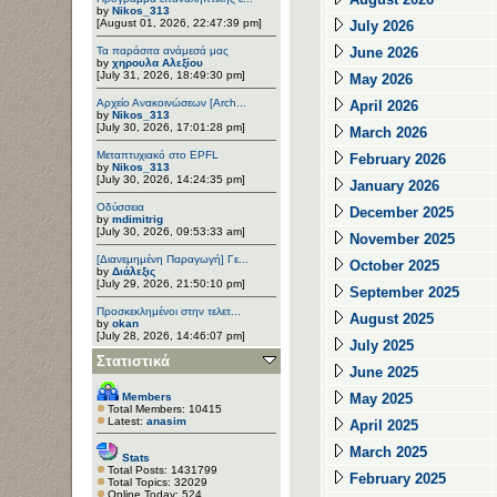
by
Nikos_313
[August 01, 2026, 22:47:39 pm]
July 2026
Τα παράσιτα ανάμεσά μας
June 2026
by
χηρουλα Αλεξίου
[July 31, 2026, 18:49:30 pm]
May 2026
Αρχείο Ανακοινώσεων [Arch...
April 2026
by
Nikos_313
[July 30, 2026, 17:01:28 pm]
March 2026
Μεταπτυχιακό στο EPFL
February 2026
by
Nikos_313
[July 30, 2026, 14:24:35 pm]
January 2026
Οδύσσεια
December 2025
by
mdimitrig
[July 30, 2026, 09:53:33 am]
November 2025
[Διανεμημένη Παραγωγή] Γε...
October 2025
by
Διάλεξις
[July 29, 2026, 21:50:10 pm]
September 2025
Προσκεκλημένοι στην τελετ...
August 2025
by
okan
[July 28, 2026, 14:46:07 pm]
July 2025
Στατιστικά
June 2025
Members
May 2025
Total Members: 10415
Latest:
anasim
April 2025
March 2025
Stats
Total Posts: 1431799
February 2025
Total Topics: 32029
Online Today: 524