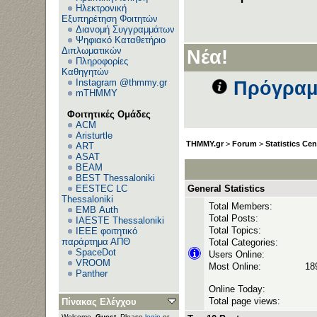
Ηλεκτρονική
Εξυπηρέτηση Φοιτητών
Διανομή Συγγραμμάτων
Ανεβ
Ψηφιακό Καταθετήριο
Διπλωματικών
Νέα!
Πληροφορίες
Καθηγητών
Instagram @thmmy.gr
Πρόγραμ
mTHMMY
Φοιτητικές Ομάδες
ACM
Aristurtle
THMMY.gr
>
Forum
>
Statistics Cen
ART
ASAT
BEAM
BEST Thessaloniki
EESTEC LC
General Statistics
Thessaloniki
Total Members:
EΜΒ Auth
Total Posts:
IAESTE Thessaloniki
Total Topics:
IEEE φοιτητικό
παράρτημα ΑΠΘ
Total Categories:
SpaceDot
Users Online:
VROOM
Most Online:
189
Panther
Online Today:
Total page views:
Πίνακας Ελέγχου
Welcome,
Guest
. Please
login
or