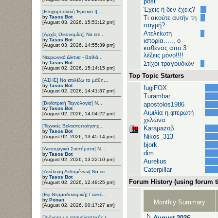
post
Έχεις ή δεν έχεις?
[Επιχειρησιακή Έρευνα Ι] ...
by
Tasos Bot
Τι ακούτε αυτήν τη
[August 03, 2026, 15:53:12 pm]
στιγμή?
Ατελείωτη
[Αρχές Οικονομίας] Να επι...
by
Tasos Bot
ιστορία....., ο
[August 03, 2026, 14:55:39 pm]
καθένας απο 3
λέξεις μόνο!!!!
Νευρωνικά Δίκτυα - Βαθιά...
by
Tasos Bot
Στίχοι τραγουδιών
[August 02, 2026, 15:14:15 pm]
Top Topic Starters
[ΑΣΗΕ] Να επιλέξω το μάθη...
by
Tasos Bot
fugiFOX
[August 02, 2026, 14:41:37 pm]
Turambar
[Βιοϊατρική Τεχνολογία] Ν...
apostolos1986
by
Tasos Bot
Αιμιλία η φτερωτή
[August 02, 2026, 14:04:22 pm]
χελώνα
[Τεχνικές Βελτιστοποίησης...
Karaμazoβ
by
Tasos Bot
Nikos_313
[August 02, 2026, 13:45:14 pm]
bjork
[Λειτουργικά Συστήματα] Ν...
dim
by
Tasos Bot
[August 02, 2026, 13:22:10 pm]
Aurelius
Caterpillar
[Ανάλυση Δεδομένων] Να επ...
by
Tasos Bot
Forum History (using forum ti
[August 02, 2026, 12:49:25 pm]
[Εφ.Θερμοδυναμική] Γενικέ...
by
Ponan
Monthly Summary
[August 02, 2026, 00:17:27 am]
August 2026
Πρόγραμμα επαναληπτικής ε...