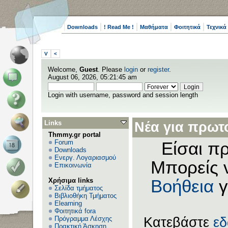
Downloads
! Read Me !
Μαθήματα
Φοιτητικά
Τεχνικά
V
<
Welcome,
Guest
. Please
login
or
register
.
August 06, 2026, 05:21:45 am
Login with username, password and session length
Links
Νέα για πρωτο
Thmmy.gr portal
Forum
Είσαι πρ
Downloads
Ενεργ. Λογαριασμού
Μπορείς 
Επικοινωνία
Χρήσιμα links
Βοήθεια
γ
Σελίδα τμήματος
Βιβλιοθήκη Τμήματος
Elearning
Φοιτητικά fora
Πρόγραμμα Λέσχης
Κατεβάστε
ε
Πρακτική Άσκηση