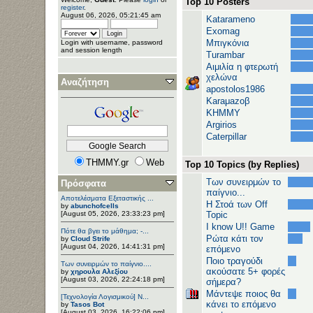
Top 10 Posters
register
.
August 06, 2026, 05:21:45 am
Katarameno
Exomag
Μπιγκόνια
Login with username, password
and session length
Turambar
Αιμιλία η φτερωτή
χελώνα
Αναζήτηση
apostolos1986
Karaμazoβ
ΚΗΜΜΥ
Argirios
Caterpillar
THMMY.gr
Web
Top 10 Topics (by Replies)
Των συνειρμών το
Πρόσφατα
παίγνιο...
Αποτελέσματα Εξεταστικής ...
H Στοά των Off
by
abunchofcells
[August 05, 2026, 23:33:23 pm]
Topic
I know U!! Game
Πότε θα βγει το μάθημα; -...
Ρώτα κάτι τον
by
Cloud Strife
[August 04, 2026, 14:41:31 pm]
επόμενο
Ποιο τραγούδι
Των συνειρμών το παίγνιο....
ακούσατε 5+ φορές
by
χηρουλα Αλεξίου
[August 03, 2026, 22:24:18 pm]
σήμερα?
Μάντεψε ποιος θα
[Τεχνολογία Λογισμικού] Ν...
κάνει το επόμενο
by
Tasos Bot
[August 03, 2026, 16:22:06 pm]