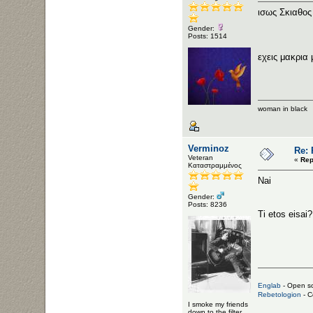
ισως Σκιαθος
Gender:
Posts: 1514
εχεις μακρια
woman in black
Verminoz
Re:
Veteran
«
Rep
Καταστραμμένος
Nai
Gender:
Posts: 8236
Ti etos eisai?
Englab
- Open so
Rebetologion
- C
I smoke my friends
down to the filter