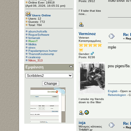
ποιο ειναι τ
Posts: 2912
Online Ever: 18918
(April 06, 2026, 16:05:31 pm)
I' ll take that kiss
now...
Users Online
Users: 12
Guests: 772
Total: 784
abunchofcells
Verminoz
Re:
RogueSoftware
Veteran
femanak
«
Rep
Καταστραμμένος
RivenT
filkilkis
mple
sinex
Papalamprous humor
ThanosKoutsoump
Gender:
cealexop
Posts: 8236
Nikos_313
pou piges/8a
Εμφάνιση
Englab
- Open so
Rebetologion
- C
I smoke my friends
down to the filter
ioja
Re:
Μόνιμος κάτοικος
«
Rep
ΤΗΜΜΥ.gr