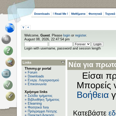
Downloads
! Read Me !
Μαθήματα
Φοιτητικά
Τεχνικά
V
<
Welcome,
Guest
. Please
login
or
register
.
August 08, 2026, 22:47:54 pm
Login with username, password and session length
Links
Νέα για πρωτο
Thmmy.gr portal
Forum
Είσαι πρ
Downloads
Ενεργ. Λογαριασμού
Μπορείς 
Επικοινωνία
Χρήσιμα links
Βοήθεια
γ
Σελίδα τμήματος
Βιβλιοθήκη Τμήματος
Elearning
Φοιτητικά fora
Πρόγραμμα Λέσχης
Κατεβάστε
ε
Πρακτική Άσκηση