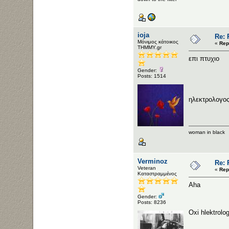
ioja
Re: 
Μόνιμος κάτοικος
«
Rep
ΤΗΜΜΥ.gr
επι πτυχιο
Gender:
Posts: 1514
ηλεκτρολογο
woman in black
Verminoz
Re: 
Veteran
«
Rep
Καταστραμμένος
Aha
Gender:
Posts: 8236
Oxi hlektrol