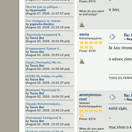
--
Posts: 8574
Πότε θα βγει το μάθημα; -...
τι λέει;
by
Hyperlaz02
What do you want
[August 07, 2026, 12:47:07 pm]
to troll today?
Των συνειρμών το παίγνιο....
by
χηρουλα Αλεξίου
[August 03, 2026, 22:24:18 pm]
xenia
[Τεχνολογία Λογισμικού] Ν...
Re:
by
Tasos Bot
Καταστραμμένος
«
Rep
[August 03, 2026, 16:22:06 pm]
δε λέει τίποτα
[Επιχειρησιακή Έρευνα Ι] ...
Posts: 9150
by
Tasos Bot
[August 03, 2026, 15:53:12 pm]
τι κάνεις είσ
[Αρχές Οικονομίας] Να επι...
by
Tasos Bot
[August 03, 2026, 14:55:39 pm]
[ΑΣΗΕ] Να επιλέξω το μάθη...
TODO ES FERP
by
Tasos Bot
[August 02, 2026, 14:41:37 pm]
[Βιοϊατρική Τεχνολογία] Ν...
by
Tasos Bot
anonymous-
Re:
[August 02, 2026, 14:04:22 pm]
root
«
Rep
Veteran
[Τεχνικές Βελτιστοποίησης...
Καταστραμμένος
by
Tasos Bot
καλά είμαι.
[August 02, 2026, 13:45:14 pm]
--
[Λειτουργικά Συστήματα] Ν...
Posts: 8574
by
Tasos Bot
[August 02, 2026, 13:22:10 pm]
πως είναι ο κ
What do you want
[Ανάλυση Δεδομένων] Να επ...
to troll today?