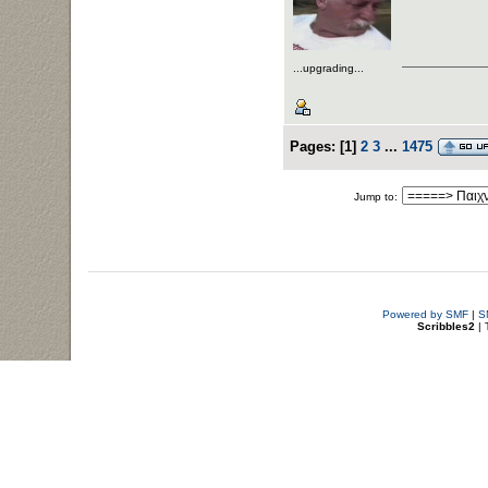
...upgrading...
Pages:
[
1
]
2
3
...
1475
Jump to:
Powered by SMF
|
S
Scribbles2
| 