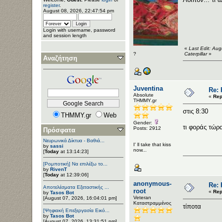
register
.
August 08, 2026, 22:47:54 pm
Login with username, password
and session length
«
Last Edit: Au
?
Caterpillar
»
Αναζήτηση
Juventina
Re:
Αbsolute
«
Rep
ΤΗΜΜΥ.gr
στις 8:30
THMMY.gr
Web
Gender:
τι φοράς τώρ
Posts: 2912
Πρόσφατα
Νευρωνικά Δίκτυα - Βαθιά...
I' ll take that kiss
by
sassi
now...
[
Today
at 13:14:23]
[Ρομποτική] Να επιλέξω το...
by
RivenT
[
Today
at 12:39:06]
anonymous-
Re:
Αποτελέσματα Εξεταστικής ...
root
«
Rep
by
Tasos Bot
Veteran
[August 07, 2026, 16:04:01 pm]
Καταστραμμένος
τίποτα
[Ψηφιακή Επεξεργασία Εικό...
by
Tasos Bot
[August 07, 2026, 13:31:51 pm]