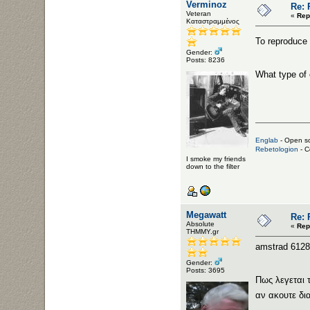
Verminoz
Re: 
Veteran
«
Rep
Καταστραμμένος
To reproduce
Gender:
Posts: 8236
What type of
Englab
- Open so
Rebetologion
- C
I smoke my friends
down to the filter
Megawatt
Re: 
Αbsolute
«
Rep
ΤΗΜΜΥ.gr
amstrad 6128
Gender:
Posts: 3695
Πως λεγεται
αν ακουτε δι