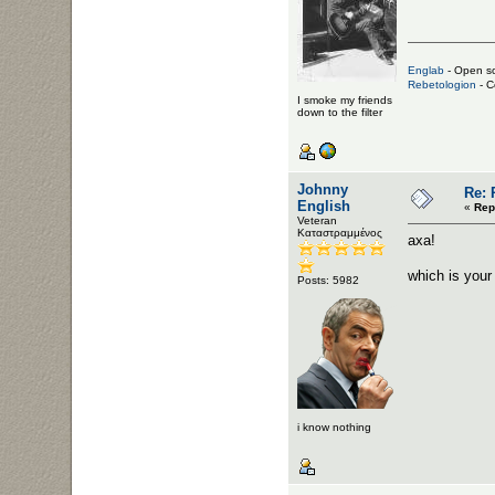
Englab
- Open so
Rebetologion
- C
I smoke my friends
down to the filter
Johnny
Re: 
English
«
Rep
Veteran
Καταστραμμένος
axa!
which is your 
Posts: 5982
i know nothing