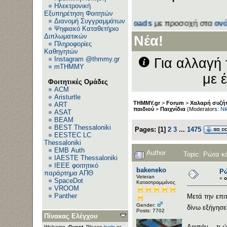
Ηλεκτρονική
Εξυπηρέτηση Φοιτητών
Διανομή Συγγραμμάτων
ξετάσεων στον τομέα
Downloads
με προσοχή στα
ονόματα τ
Ψηφιακό Καταθετήριο
Διπλωματικών
Νέα!
Πληροφορίες
Καθηγητών
Instagram @thmmy.gr
Για αλλαγή 
mTHMMY
με 
Φοιτητικές Ομάδες
ACM
Aristurtle
THMMY.gr
>
Forum
>
Χαλαρή συζήτ
ART
παιδιού
>
Παιχνίδια
(Moderators:
Ni
ASAT
BEAM
BEST Thessaloniki
Pages:
[
1
]
2
3
...
1475
EESTEC LC
Thessaloniki
EΜΒ Auth
Author
Topic: Ρώτα κ
IAESTE Thessaloniki
IEEE φοιτητικό
bakeneko
Ρώ
παράρτημα ΑΠΘ
Veteran
«
o
SpaceDot
Καταστραμμένος
VROOM
Panther
Μετά την επι
Gender:
δίνω εξήγησε
Posts: 7702
Πίνακας Ελέγχου
Λοιπόν... τι
Welcome,
Guest
. Please
login
or