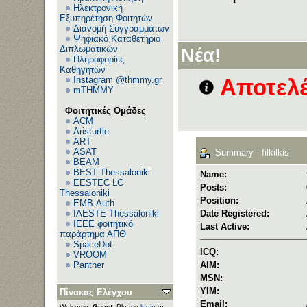
Ηλεκτρονική
Εξυπηρέτηση Φοιτητών
Διανομή Συγγραμμάτων
Ψηφιακό Καταθετήριο
Διπλωματικών
Νέα!
Πληροφορίες
Καθηγητών
Instagram @thmmy.gr
Αποτελέ
mTHMMY
Φοιτητικές Ομάδες
ACM
Aristurtle
ART
ASAT
Summary - filkilkis
BEAM
BEST Thessaloniki
Name:
EESTEC LC
Posts:
Thessaloniki
Position:
EΜΒ Auth
IAESTE Thessaloniki
Date Registered:
IEEE φοιτητικό
Last Active:
παράρτημα ΑΠΘ
SpaceDot
ICQ:
VROOM
Panther
AIM:
MSN:
YIM:
Πίνακας Ελέγχου
Email:
Welcome,
Guest
. Please
login
or