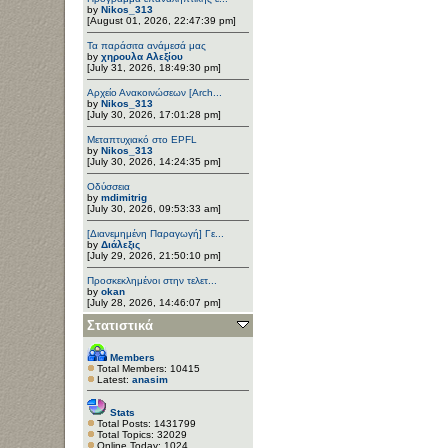
by
Nikos_313
[August 01, 2026, 22:47:39 pm]
Τα παράσιτα ανάμεσά μας
by
χηρουλα Αλεξίου
[July 31, 2026, 18:49:30 pm]
Αρχείο Ανακοινώσεων [Arch...
by
Nikos_313
[July 30, 2026, 17:01:28 pm]
Μεταπτυχιακό στο EPFL
by
Nikos_313
[July 30, 2026, 14:24:35 pm]
Οδύσσεια
by
mdimitrig
[July 30, 2026, 09:53:33 am]
[Διανεμημένη Παραγωγή] Γε...
by
Διάλεξις
[July 29, 2026, 21:50:10 pm]
Προσκεκλημένοι στην τελετ...
by
okan
[July 28, 2026, 14:46:07 pm]
Στατιστικά
Members
Total Members: 10415
Latest:
anasim
Stats
Total Posts: 1431799
Total Topics: 32029
Online Today: 1024