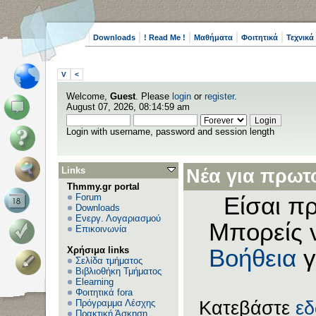
Downloads
! Read Me !
Μαθήματα
Φοιτητικά
Τεχνικά
V
<
Welcome,
Guest
. Please
login
or
register
.
August 07, 2026, 08:14:59 am
Login with username, password and session length
Links
Νέα για πρωτο
Thmmy.gr portal
Forum
Είσαι πρ
Downloads
Ενεργ. Λογαριασμού
Μπορείς 
Επικοινωνία
Χρήσιμα links
Βοήθεια
γ
Σελίδα τμήματος
Βιβλιοθήκη Τμήματος
Elearning
Φοιτητικά fora
Πρόγραμμα Λέσχης
Κατεβάστε
ε
Πρακτική Άσκηση