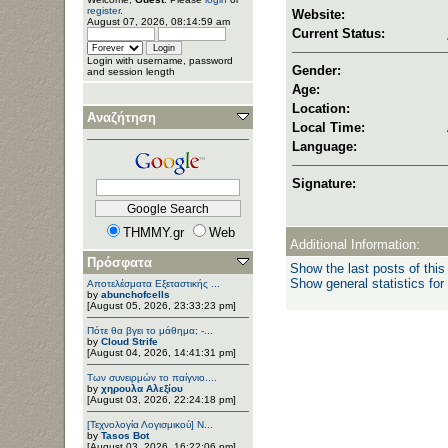
register
.
Website:
August 07, 2026, 08:14:59 am
Current Status:
Login with username, password
Gender:
and session length
Age:
Location:
Αναζήτηση
Local Time:
Language:
Signature:
THMMY.gr
Web
Additional Information:
Πρόσφατα
Show the last posts of this
Show general statistics for
Αποτελέσματα Εξεταστικής ...
by
abunchofcells
[August 05, 2026, 23:33:23 pm]
Πότε θα βγει το μάθημα; -...
by
Cloud Strife
[August 04, 2026, 14:41:31 pm]
Των συνειρμών το παίγνιο....
by
χηρουλα Αλεξίου
[August 03, 2026, 22:24:18 pm]
[Τεχνολογία Λογισμικού] Ν...
by
Tasos Bot
[August 03, 2026, 16:22:06 pm]