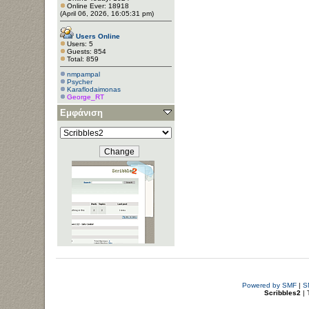
Online Ever: 18918
(April 06, 2026, 16:05:31 pm)
Users Online
Users: 5
Guests: 854
Total: 859
nmpampal
Psycher
Κaraflodaimonas
George_RT
Εμφάνιση
Powered by SMF
|
S
Scribbles2
| 