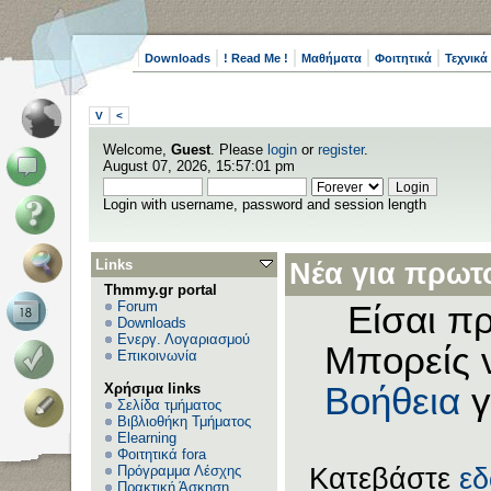
Downloads
! Read Me !
Μαθήματα
Φοιτητικά
Τεχνικά
V
<
Welcome,
Guest
. Please
login
or
register
.
August 07, 2026, 15:57:01 pm
Login with username, password and session length
Links
Νέα για πρωτο
Thmmy.gr portal
Forum
Είσαι πρ
Downloads
Ενεργ. Λογαριασμού
Μπορείς 
Επικοινωνία
Χρήσιμα links
Βοήθεια
γ
Σελίδα τμήματος
Βιβλιοθήκη Τμήματος
Elearning
Φοιτητικά fora
Πρόγραμμα Λέσχης
Κατεβάστε
ε
Πρακτική Άσκηση