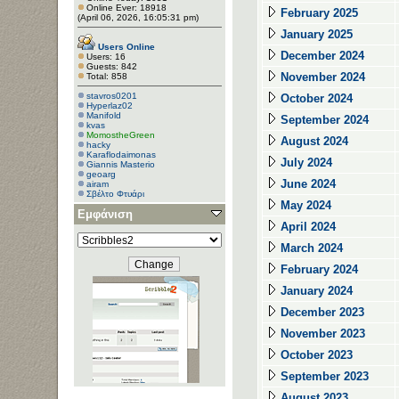
Online Ever: 18918
February 2025
(April 06, 2026, 16:05:31 pm)
January 2025
Users Online
December 2024
Users: 16
Guests: 842
November 2024
Total: 858
stavros0201
October 2024
Hyperlaz02
Manifold
September 2024
kvas
MomostheGreen
August 2024
hacky
Κaraflodaimonas
July 2024
Giannis Masterio
geoarg
June 2024
airam
Σβέλτο Φτυάρι
Tasos Bot
May 2024
Εμφάνιση
Gaspard
dsaragiotis
April 2024
harischris
March 2024
February 2024
January 2024
December 2023
November 2023
October 2023
September 2023
August 2023