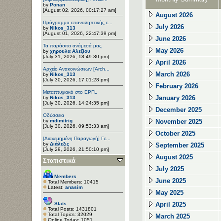
by
Ponan
[August 02, 2026, 00:17:27 am]
August 2026
Πρόγραμμα επαναληπτικής ε...
July 2026
by
Nikos_313
[August 01, 2026, 22:47:39 pm]
June 2026
Τα παράσιτα ανάμεσά μας
May 2026
by
χηρουλα Αλεξίου
[July 31, 2026, 18:49:30 pm]
April 2026
Αρχείο Ανακοινώσεων [Arch...
March 2026
by
Nikos_313
[July 30, 2026, 17:01:28 pm]
February 2026
Μεταπτυχιακό στο EPFL
January 2026
by
Nikos_313
[July 30, 2026, 14:24:35 pm]
December 2025
Οδύσσεια
by
mdimitrig
November 2025
[July 30, 2026, 09:53:33 am]
October 2025
[Διανεμημένη Παραγωγή] Γε...
by
Διάλεξις
September 2025
[July 29, 2026, 21:50:10 pm]
August 2025
Στατιστικά
July 2025
Members
June 2025
Total Members: 10415
Latest:
anasim
May 2025
Stats
April 2025
Total Posts: 1431801
Total Topics: 32029
March 2025
Online Today: 1051