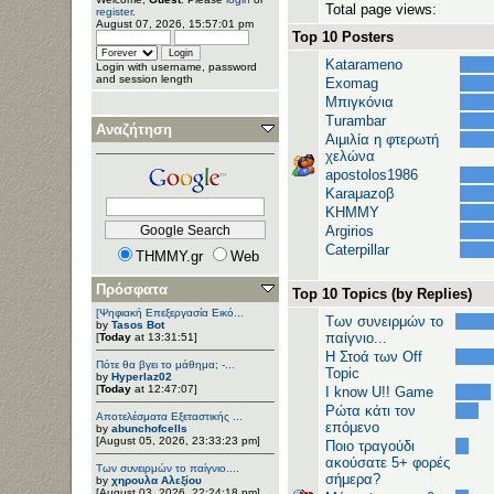
Total page views:
register
.
August 07, 2026, 15:57:01 pm
Top 10 Posters
Katarameno
Login with username, password
and session length
Exomag
Μπιγκόνια
Turambar
Αναζήτηση
Αιμιλία η φτερωτή
χελώνα
apostolos1986
Karaμazoβ
ΚΗΜΜΥ
Argirios
Caterpillar
THMMY.gr
Web
Πρόσφατα
Top 10 Topics (by Replies)
[Ψηφιακή Επεξεργασία Εικό...
Των συνειρμών το
by
Tasos Bot
παίγνιο...
[
Today
at 13:31:51]
H Στοά των Off
Πότε θα βγει το μάθημα; -...
Topic
by
Hyperlaz02
[
Today
at 12:47:07]
I know U!! Game
Ρώτα κάτι τον
Αποτελέσματα Εξεταστικής ...
επόμενο
by
abunchofcells
[August 05, 2026, 23:33:23 pm]
Ποιο τραγούδι
ακούσατε 5+ φορές
Των συνειρμών το παίγνιο....
σήμερα?
by
χηρουλα Αλεξίου
[August 03, 2026, 22:24:18 pm]