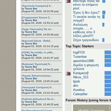
Μάντεψε ποιος θα
κάνει το επόμενο
[Τεχνολογία Λογισμικού] Ν...
post
by
Tasos Bot
[August 03, 2026, 16:22:06 pm]
Έχεις ή δεν έχεις?
Τι ακούτε αυτήν τη
[Επιχειρησιακή Έρευνα Ι] ...
στιγμή?
by
Tasos Bot
[August 03, 2026, 15:53:12 pm]
Ατελείωτη
ιστορία....., ο
[Αρχές Οικονομίας] Να επι...
καθένας απο 3
by
Tasos Bot
[August 03, 2026, 14:55:39 pm]
λέξεις μόνο!!!!
Στίχοι τραγουδιών
Νευρωνικά Δίκτυα - Βαθιά...
by
Tasos Bot
Top Topic Starters
[August 02, 2026, 15:14:15 pm]
fugiFOX
[ΑΣΗΕ] Να επιλέξω το μάθη...
by
Tasos Bot
Turambar
[August 02, 2026, 14:41:37 pm]
apostolos1986
[Βιοϊατρική Τεχνολογία] Ν...
Αιμιλία η φτερωτή
by
Tasos Bot
χελώνα
[August 02, 2026, 14:04:22 pm]
Karaμazoβ
[Τεχνικές Βελτιστοποίησης...
Nikos_313
by
Tasos Bot
bjork
[August 02, 2026, 13:45:14 pm]
dim
[Λειτουργικά Συστήματα] Ν...
Aurelius
by
Tasos Bot
[August 02, 2026, 13:22:10 pm]
Caterpillar
[Ανάλυση Δεδομένων] Να επ...
Forum History (using forum ti
by
Tasos Bot
[August 02, 2026, 12:49:25 pm]
Monthly Summary
[Εφ.Θερμοδυναμική] Γενικέ...