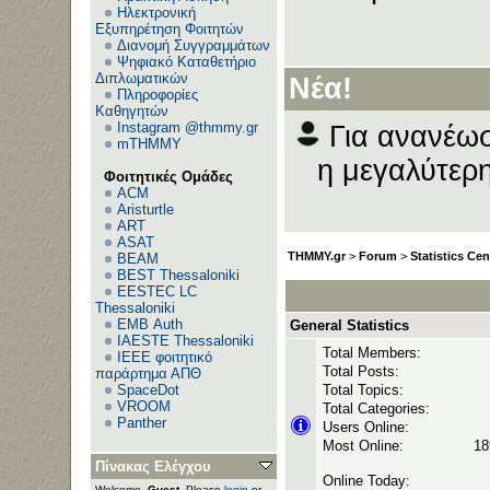
Ηλεκτρονική
Εξυπηρέτηση Φοιτητών
Διανομή Συγγραμμάτων
Ανεβά
Ψηφιακό Καταθετήριο
Διπλωματικών
Νέα!
Πληροφορίες
Καθηγητών
Instagram @thmmy.gr
Για ανανέωσ
mTHMMY
η μεγαλύτερη
Φοιτητικές Ομάδες
ACM
Aristurtle
ART
ASAT
THMMY.gr
>
Forum
>
Statistics Cen
BEAM
BEST Thessaloniki
EESTEC LC
Thessaloniki
EΜΒ Auth
General Statistics
IAESTE Thessaloniki
Total Members:
IEEE φοιτητικό
Total Posts:
παράρτημα ΑΠΘ
SpaceDot
Total Topics:
VROOM
Total Categories:
Panther
Users Online:
Most Online:
18
Πίνακας Ελέγχου
Online Today:
Welcome,
Guest
. Please
login
or