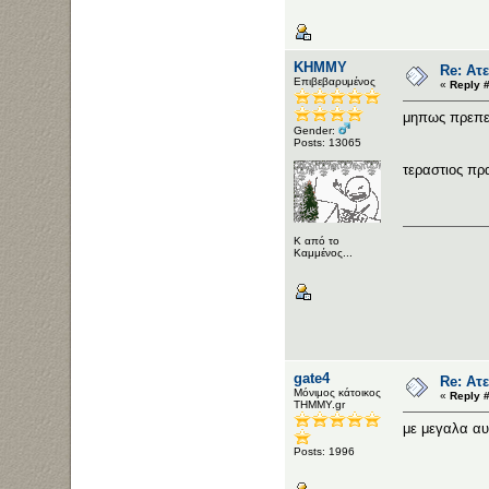
ΚΗΜΜΥ
Re: Ατε
Επιβεβαρυμένος
«
Reply 
μηπως πρεπει
Gender:
Posts: 13065
τεραστιος πρ
Κ από το
Καμμένος...
gate4
Re: Ατε
Μόνιμος κάτοικος
«
Reply #
ΤΗΜΜΥ.gr
με μεγαλα αυ
Posts: 1996