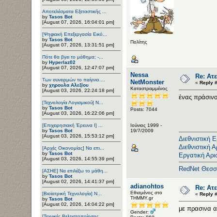
Αποτελέσματα Εξεταστικής ...
by
Tasos Bot
[August 07, 2026, 16:04:01 pm]
[Ψηφιακή Επεξεργασία Εικό...
by
Tasos Bot
Πολίτης
[August 07, 2026, 13:31:51 pm]
Πότε θα βγει το μάθημα; -...
by
Hyperlaz02
[August 07, 2026, 12:47:07 pm]
Nessa
Re: Ατε
Των συνειρμών το παίγνιο....
NetMonster
«
Reply #
by
χηρουλα Αλεξίου
Καταστραμμένος
[August 03, 2026, 22:24:18 pm]
ένας πράσινο
[Τεχνολογία Λογισμικού] Ν...
by
Tasos Bot
Posts: 7044
[August 03, 2026, 16:22:06 pm]
[Επιχειρησιακή Έρευνα Ι] ...
Ιούνιος 1999 -
by
Tasos Bot
19/7/2009
[August 03, 2026, 15:53:12 pm]
Διεθνιστική 
Διεθνιστική Α
[Αρχές Οικονομίας] Να επι...
by
Tasos Bot
Εργατική Αρι
[August 03, 2026, 14:55:39 pm]
RedNet Θεσσ
[ΑΣΗΕ] Να επιλέξω το μάθη...
by
Tasos Bot
[August 02, 2026, 14:41:37 pm]
adianohtos
Re: Ατε
Εθισμένος στο
[Βιοϊατρική Τεχνολογία] Ν...
«
Reply #
ΤΗΜΜΥ.gr
by
Tasos Bot
[August 02, 2026, 14:04:22 pm]
με πρασινα α
Gender:
[Τεχνικές Βελτιστοποίησης...