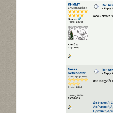
ΚΗΜΜΥ
Re: Ατε
Επιβεβαρυμένος
«
Reply 
αφου εκανε 
Gender:
Posts: 13065
Κ από το
Καμμένος...
Nessa
Re: Ατε
NetMonster
«
Reply 
Καταστραμμένος
στο παιχνίδι
Posts: 7044
Ιούνιος 1999 -
19/7/2009
Διεθνιστική 
Διεθνιστική Α
Εργατική Αρι