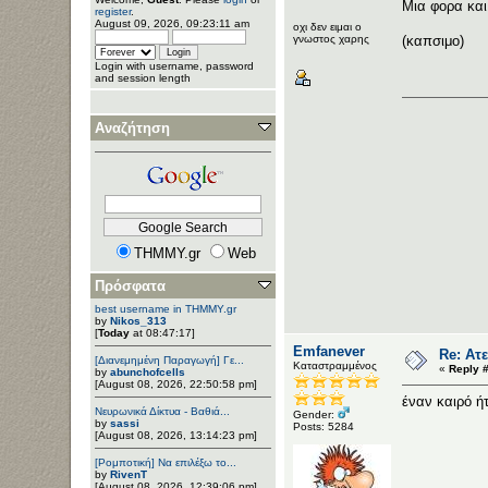
Μια φορα και.
register
.
August 09, 2026, 09:23:11 am
οχι δεν ειμαι ο
γνωστος χαρης
(καπσιμο)
Login with username, password
and session length
Αναζήτηση
THMMY.gr
Web
Πρόσφατα
best username in THMMY.gr
by
Nikos_313
[
Today
at 08:47:17]
Emfanever
Re: Ατε
[Διανεμημένη Παραγωγή] Γε...
Καταστραμμένος
«
Reply #
by
abunchofcells
[August 08, 2026, 22:50:58 pm]
έναν καιρό ήτ
Νευρωνικά Δίκτυα - Βαθιά...
Gender:
by
sassi
Posts: 5284
[August 08, 2026, 13:14:23 pm]
[Ρομποτική] Να επιλέξω το...
by
RivenT
[August 08, 2026, 12:39:06 pm]