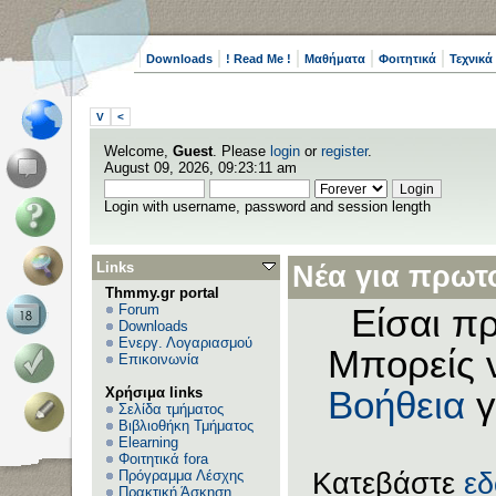
Downloads
! Read Me !
Μαθήματα
Φοιτητικά
Τεχνικά
V
<
Welcome,
Guest
. Please
login
or
register
.
August 09, 2026, 09:23:11 am
Login with username, password and session length
Links
Νέα για πρωτο
Thmmy.gr portal
Forum
Είσαι πρ
Downloads
Ενεργ. Λογαριασμού
Μπορείς 
Επικοινωνία
Χρήσιμα links
Βοήθεια
γ
Σελίδα τμήματος
Βιβλιοθήκη Τμήματος
Elearning
Φοιτητικά fora
Πρόγραμμα Λέσχης
Κατεβάστε
ε
Πρακτική Άσκηση