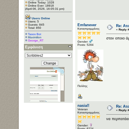
Online Today: 1028
Online Ever: 18918
(April 06, 2026, 16:05:31 pm)
Users Online
Users: 5
Emfanever
Guests: 845
Re: Ατε
Total: 850
Καταστραμμένος
«
Reply #
Tasos Bot
Maximilion
στον οποιο άρ
George_RT
Gender:
Posts: 5284
Εμφάνιση
Πολίτης
nasia!!
Re: Ατε
Veteran
«
Reply #
Καταστραμμένος
να περπατάε
Gender:
Posts: 6224