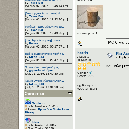
Posts: 869
by
Tasos Bot
[August 02, 2026, 13:45:14 pm]
[Λειτουργικά Συστήματα] Ν...
by
Tasos Bot
[August 02, 2026, 13:22:10 pm]
[Ανάλυση Δεδομένων] Να επ...
by
Tasos Bot
[August 02, 2026, 12:49:25 pm]
κουτσουρακι...!
[Εφ.Θερμοδυναμική] Γενικέ...
ΠΑΟΚ -για να
by
Ponan
[August 02, 2026, 00:17:27 am]
harris
Re: Ατε
Πρόγραμμα επαναληπτικής ε...
Αbsolute
by
Nikos_313
«
Reply #
ΤΗΜΜΥ.gr
[August 01, 2026, 22:47:39 pm]
και μπλε μυτη
Τα παράσιτα ανάμεσά μας
by
χηρουλα Αλεξίου
Gender:
[July 31, 2026, 18:49:30 pm]
Posts: 3278
Αρχείο Ανακοινώσεων [Arch...
by
Nikos_313
οχι δεν ειμαι ο
[July 30, 2026, 17:01:28 pm]
γνωστος χαρης
Στατιστικά
Members
Total Members: 10416
Latest:
Πρωτεύον Πηνίο Άννα
Βίσση
Stats
Total Posts: 1431809
Total Topics: 32029