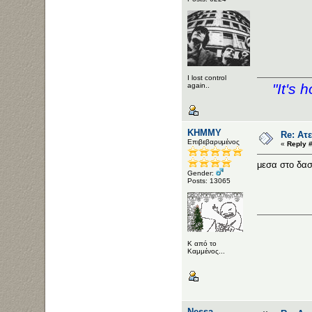
I lost control
"It's 
again..
ΚΗΜΜΥ
Re: Ατε
Επιβεβαρυμένος
«
Reply #
μεσα στο δα
Gender:
Posts: 13065
Κ από το
Καμμένος...
Nessa