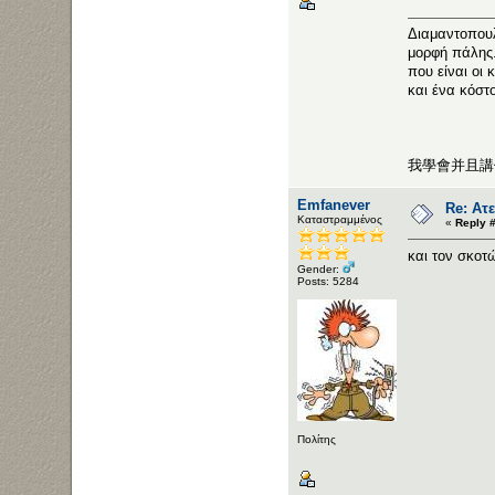
Διαμαντοπουλ
μορφή πάλης.
που είναι οι 
και ένα κόστο
我學會并且講
Emfanever
Re: Ατε
Καταστραμμένος
«
Reply 
και τον σκοτώ
Gender:
Posts: 5284
Πολίτης