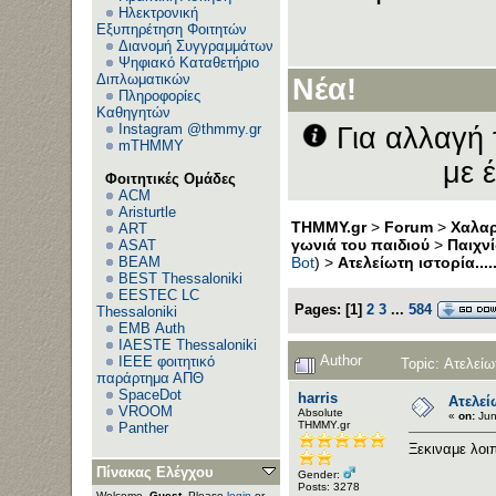
Ηλεκτρονική
Εξυπηρέτηση Φοιτητών
Διανομή Συγγραμμάτων
Α
Ψηφιακό Καταθετήριο
Διπλωματικών
Νέα!
Πληροφορίες
Καθηγητών
Instagram @thmmy.gr
Για αλλαγή 
mTHMMY
με 
Φοιτητικές Ομάδες
ACM
Aristurtle
THMMY.gr
>
Forum
>
Χαλαρ
ART
γωνιά του παιδιού
>
Παιχνί
ASAT
BEAM
Bot
) >
Ατελείωτη ιστορία....
BEST Thessaloniki
EESTEC LC
Pages:
[
1
]
2
3
...
584
Thessaloniki
EΜΒ Auth
IAESTE Thessaloniki
Author
IEEE φοιτητικό
Topic: Ατελείω
παράρτημα ΑΠΘ
SpaceDot
harris
Ατελείω
VROOM
Αbsolute
«
on:
Jun
ΤΗΜΜΥ.gr
Panther
Ξεκιναμε λοιπ
Πίνακας Ελέγχου
Gender:
Posts: 3278
Welcome,
Guest
. Please
login
or