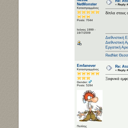
Re: Ατε
NetMonster
«
Reply #
Καταστραμμένος
δίπλα στους 
Posts: 7044
Ιούνιος 1999 -
19/7/2009
Διεθνιστική 
Διεθνιστική Α
Εργατική Αρι
RedNet Θεσσ
Emfanever
Re: Ατε
Καταστραμμένος
«
Reply #
Ξαφνικά εμφα
Gender:
Posts: 5284
Πολίτης