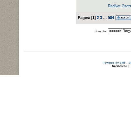
RedNet Θεσσ
Pages:
[
1
]
2
3
...
584
Jump to:
Powered by SMF
|
S
Scribbles2
| 