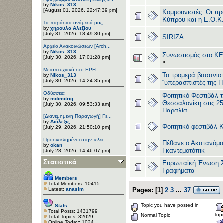
by
Nikos_313
[August 01, 2026, 22:47:39 pm]
Kομμουνιστές: Oι πρ
Kύπρου και η E.O.K
Τα παράσιτα ανάμεσά μας
by
χηρουλα Αλεξίου
[July 31, 2026, 18:49:30 pm]
SIRIZA
Αρχείο Ανακοινώσεων [Arch...
by
Nikos_313
Συνωστισμός στο 
[July 30, 2026, 17:01:28 pm]
»
Μεταπτυχιακό στο EPFL
Τα τρομερά βασανισ
by
Nikos_313
[July 30, 2026, 14:24:35 pm]
“υπερασπιστές της Π
Οδύσσεια
Φοιτητικό Φεστιβάλ 
by
mdimitrig
Θεσσαλονίκη στις 25
[July 30, 2026, 09:53:33 am]
Παραλία
[Διανεμημένη Παραγωγή] Γε...
by
Διάλεξις
Φοιτητικό φεστιβάλ 
[July 29, 2026, 21:50:10 pm]
Προσκεκλημένοι στην τελετ...
Πέθανε ο Ακατανόμα
by
okan
Γκαντεμοτόπικ
[July 28, 2026, 14:46:07 pm]
Στατιστικά
Ευρωπαϊκή Ένωση Στ
Γραφήματα
Members
Total Members: 10415
Latest:
anasim
Pages:
[
1
]
2
3
...
37
Topic you have posted in
Stats
Total Posts: 1431799
Top
Normal Topic
Total Topics: 32029
Online Today: 1024