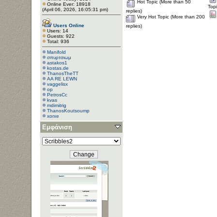
Hot Topic (More than 50
Online Ever: 18918
Top
(April 06, 2026, 16:05:31 pm)
replies)
Very Hot Topic (More than 200
Users Online
replies)
Users: 14
Guests: 922
Total: 936
Manifold
σπυρτσιωμ
astakos1
kostas.de
ThanosTheTT
AA RE LEWN
vaggelisx
op
PetrosCc
kvas
mdimitrig
ThanosKoutsoump
xorxe
Εμφάνιση