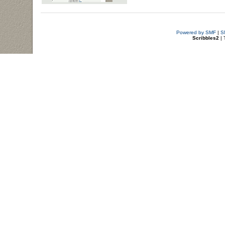
Powered by SMF
|
S
Scribbles2
| 