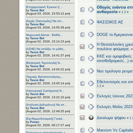
Οδηγός ενάντια στ
[Επιχειρησιακή Έρευνα Ι] ...
by
Tasos Bot
αυθαιρεσία
«
1
2
»
[August 03, 2026, 15:53:12 pm]
[Αρχές Οικονομίας] Να επι...
ΦΑΣΙΣΜΟΣ ΑΕ
by
Tasos Bot
[August 03, 2026, 14:55:39 pm]
DOGE το Αμερικανικ
Νευρωνικά Δίκτυα - Βαθιά...
by
Tasos Bot
[August 02, 2026, 15:14:15 pm]
Η Θεσσαλονίκη χρειά
πουλάνε φούμαρα;
[ΑΣΗΕ] Να επιλέξω το μάθη...
by
Tasos Bot
[August 02, 2026, 14:41:37 pm]
KKE και ομοφοβικές
οπισθοδρομικές...) α
[Βιοϊατρική Τεχνολογία] Ν...
by
Tasos Bot
[August 02, 2026, 14:04:22 pm]
Νεα τιμολογια ρευμα
[Τεχνικές Βελτιστοποίησης...
by
Tasos Bot
Eθελοντισμός και α
[August 02, 2026, 13:45:14 pm]
1
2
»
[Λειτουργικά Συστήματα] Ν...
by
Tasos Bot
Εκλογές Ιούνιος 202
[August 02, 2026, 13:22:10 pm]
[Ανάλυση Δεδομένων] Να επ...
Εκλογές Μαΐος 2023
by
Tasos Bot
[August 02, 2026, 12:49:25 pm]
Δικαίωμα ψήφου
«
1
[Εφ.Θερμοδυναμική] Γενικέ...
by
Ponan
[August 02, 2026, 00:17:27 am]
Marxism Vs Capital
Πρόγραμμα επαναληπτικής ε...