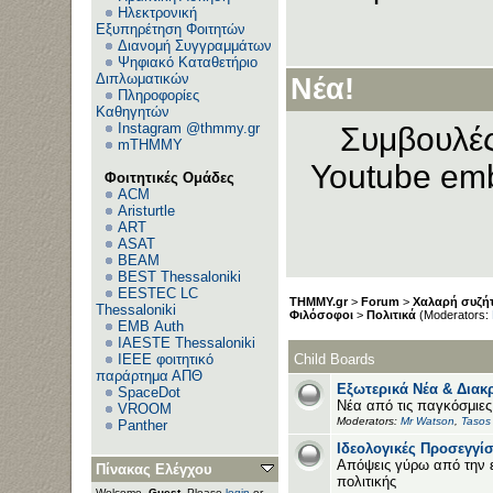
Ηλεκτρονική
Εξυπηρέτηση Φοιτητών
Διανομή Συγγραμμάτων
Ψηφιακό Καταθετήριο
Διπλωματικών
Νέα!
Πληροφορίες
Καθηγητών
Instagram @thmmy.gr
Συμβουλές
mTHMMY
Youtube emb
Φοιτητικές Ομάδες
ACM
Aristurtle
ART
ASAT
BEAM
BEST Thessaloniki
EESTEC LC
THMMY.gr
>
Forum
>
Χαλαρή συζήτ
Thessaloniki
Φιλόσοφοι
>
Πολιτικά
(Moderators:
EΜΒ Auth
IAESTE Thessaloniki
IEEE φοιτητικό
Child Boards
παράρτημα ΑΠΘ
Εξωτερικά Νέα & Διακρ
SpaceDot
Νέα από τις παγκόσμιες 
VROOM
Moderators:
Mr Watson
,
Tasos
Panther
Ιδεολογικές Προσεγγίσ
Απόψεις γύρω από την ε
Πίνακας Ελέγχου
πολιτικής
Welcome,
Guest
. Please
login
or