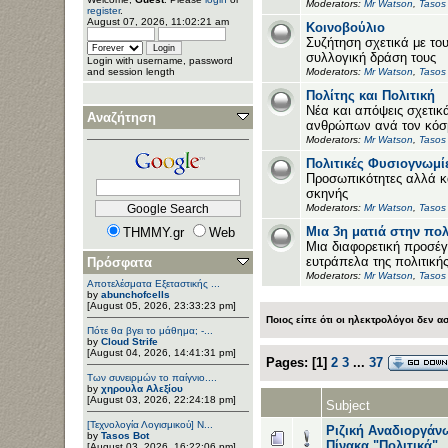
Moderators:
Mr Watson
,
Tasos
register
.
August 07, 2026, 11:02:21 am
Κοινοβούλιο
Συζήτηση σχετικά με το
συλλογική δράση τους
Login with username, password
and session length
Moderators:
Mr Watson
,
Tasos
Πολίτης και Πολιτική
Νέα και απόψεις σχετικ
Αναζήτηση
ανθρώπων ανά τον κόσ
Moderators:
Mr Watson
,
Tasos
Πολιτικές Φυσιογνωμί
Προσωπικότητες αλλά κα
σκηνής
Moderators:
Mr Watson
,
Tasos
Μια 3η ματιά στην πολ
THMMY.gr
Web
Μια διαφορετική προσέγ
ευτράπελα της πολιτικής
Πρόσφατα
Moderators:
Mr Watson
,
Tasos
Αποτελέσματα Εξεταστικής ...
by
abunchofcells
[August 05, 2026, 23:33:23 pm]
Ποιος είπε ότι οι ηλεκτρολόγοι δεν α
Πότε θα βγει το μάθημα; -...
by
Cloud Strife
[August 04, 2026, 14:41:31 pm]
Pages:
[
1
]
2
3
...
37
Των συνειρμών το παίγνιο....
by
χηρουλα Αλεξίου
[August 03, 2026, 22:24:18 pm]
Subject
[Τεχνολογία Λογισμικού] Ν...
Ριζική Αναδιοργάν
by
Tasos Bot
Πίνακα "Πολιτικά"
[August 03, 2026, 16:22:06 pm]