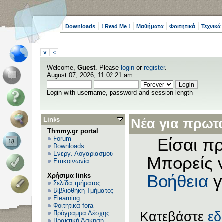
Downloads
! Read Me !
Μαθήματα
Φοιτητικά
Τεχνικά
V
<
Welcome,
Guest
. Please
login
or
register
.
August 07, 2026, 11:02:21 am
Login with username, password and session length
Links
Νέα για πρωτο
Thmmy.gr portal
Forum
Είσαι πρ
Downloads
Ενεργ. Λογαριασμού
Μπορείς 
Επικοινωνία
Χρήσιμα links
Βοήθεια
γ
Σελίδα τμήματος
Βιβλιοθήκη Τμήματος
Elearning
Φοιτητικά fora
Πρόγραμμα Λέσχης
Κατεβάστε
ε
Πρακτική Άσκηση