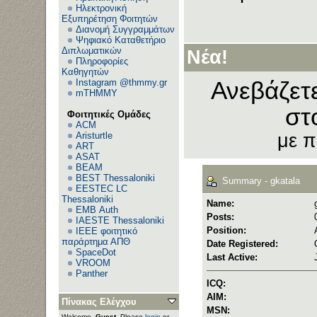
Ηλεκτρονική
Εξυπηρέτηση Φοιτητών
Διανομή Συγγραμμάτων
Ψηφιακό Καταθετήριο
Διπλωματικών
Νέα!
Πληροφορίες
Καθηγητών
Instagram @thmmy.gr
Ανεβάζετ
mTHMMY
στ
Φοιτητικές Ομάδες
ACM
Aristurtle
με 
ART
ASAT
BEAM
BEST Thessaloniki
Summary - gkatala
EESTEC LC
Thessaloniki
Name:
EΜΒ Auth
Posts:
IAESTE Thessaloniki
Position:
IEEE φοιτητικό
παράρτημα ΑΠΘ
Date Registered:
SpaceDot
Last Active:
VROOM
Panther
ICQ:
AIM:
Πίνακας Ελέγχου
MSN:
Welcome,
Guest
. Please
login
or