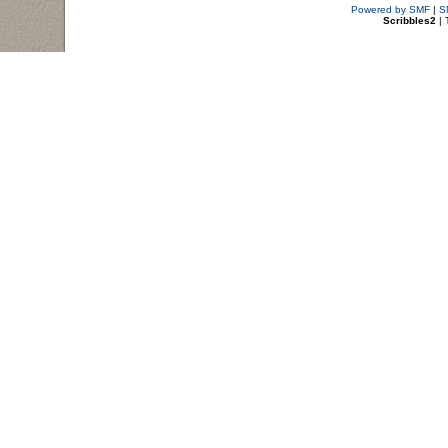
Powered by SMF
|
S
Scribbles2
| 