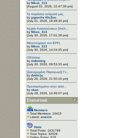
by
Nikos_313
[August 01, 2026, 22:47:39 pm]
Τα παράσιτα ανάμεσά μας
by
χηρουλα Αλεξίου
[July 31, 2026, 18:49:30 pm]
Αρχείο Ανακοινώσεων [Arch...
by
Nikos_313
[July 30, 2026, 17:01:28 pm]
Μεταπτυχιακό στο EPFL
by
Nikos_313
[July 30, 2026, 14:24:35 pm]
Οδύσσεια
by
mdimitrig
[July 30, 2026, 09:53:33 am]
[Διανεμημένη Παραγωγή] Γε...
by
Διάλεξις
[July 29, 2026, 21:50:10 pm]
Προσκεκλημένοι στην τελετ...
by
okan
[July 28, 2026, 14:46:07 pm]
Στατιστικά
Members
Total Members: 10415
Latest:
anasim
Stats
Total Posts: 1431799
Total Topics: 32029
Online Today: 618