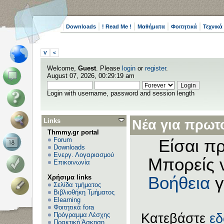
Downloads
! Read Me !
Μαθήματα
Φοιτητικά
Τεχνικά
V
<
Welcome,
Guest
. Please
login
or
register
.
August 07, 2026, 00:29:19 am
Login with username, password and session length
Links
Νέα για πρωτο
Thmmy.gr portal
Forum
Είσαι πρ
Downloads
Ενεργ. Λογαριασμού
Μπορείς 
Επικοινωνία
Χρήσιμα links
Βοήθεια
γ
Σελίδα τμήματος
Βιβλιοθήκη Τμήματος
Elearning
Φοιτητικά fora
Πρόγραμμα Λέσχης
Κατεβάστε
ε
Πρακτική Άσκηση