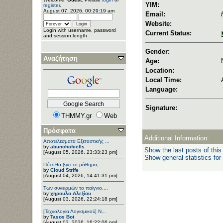
YIM:
register
.
August 07, 2026, 00:29:19 am
Email:
Website:
Login with username, password
Current Status:
and session length
Gender:
Αναζήτηση
Age:
Location:
Local Time:
Language:
Signature:
THMMY.gr
Web
Πρόσφατα
Additional Information:
Αποτελέσματα Εξεταστικής ...
by
abunchofcells
Show the last posts of this
[August 05, 2026, 23:33:23 pm]
Show general statistics for
Πότε θα βγει το μάθημα; -...
by
Cloud Strife
[August 04, 2026, 14:41:31 pm]
Των συνειρμών το παίγνιο....
by
χηρουλα Αλεξίου
[August 03, 2026, 22:24:18 pm]
[Τεχνολογία Λογισμικού] Ν...
by
Tasos Bot
[August 03, 2026, 16:22:06 pm]