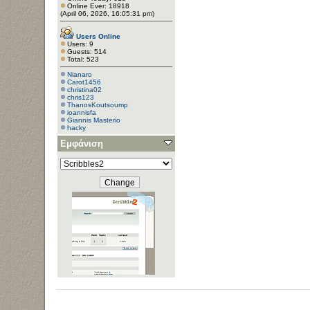
Online Ever: 18918
(April 06, 2026, 16:05:31 pm)
Users Online
Users: 9
Guests: 514
Total: 523
Nianaro
Carot1456
christina02
chris123
ThanosKoutsoump
ioannisfa
Giannis Masterio
hacky
Εμφάνιση