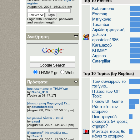
Top 10 Posters
register
.
August 09, 2026, 16:31:04 pm
Katarameno
Exomag
Μπιγκόνια
Login with username, password
and session length
Turambar
Αιμιλία η φτερωτή
χελώνα
Αναζήτηση
apostolos1986
Karaμazoβ
ΚΗΜΜΥ
Argirios
Caterpillar
THMMY.gr
Web
Top 10 Topics (by Replies)
Των συνειρμών το
Πρόσφατα
παίγνιο...
best username in THMMY.gr
H Στοά των Off
by
Nikos_313
[
Today
at 08:47:17]
Topic
I know U!! Game
[Διανεμημένη Παραγωγή] Γε...
Ρώτα κάτι τον
by
abunchofcells
[August 08, 2026, 22:50:58 pm]
επόμενο
Ποιο τραγούδι
Νευρωνικά Δίκτυα - Βαθιά...
ακούσατε 5+ φορές
by
sassi
[August 08, 2026, 13:14:23 pm]
σήμερα?
Μάντεψε ποιος θα
[Ρομποτική] Να επιλέξω το...
κάνει το επόμενο
by
RivenT
[August 08, 2026, 12:39:06 pm]