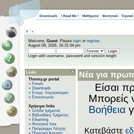
Downloads
! Read Me !
Μαθήματα
Φοιτητικά
Τεχνικά
V
<
Welcome,
Guest
. Please
login
or
register
.
August 09, 2026, 16:31:04 pm
Login with username, password and session length
Links
Νέα για πρωτο
Thmmy.gr portal
Forum
Είσαι πρ
Downloads
Ενεργ. Λογαριασμού
Μπορείς 
Επικοινωνία
Χρήσιμα links
Βοήθεια
γ
Σελίδα τμήματος
Βιβλιοθήκη Τμήματος
Elearning
Φοιτητικά fora
Πρόγραμμα Λέσχης
Κατεβάστε
ε
Πρακτική Άσκηση