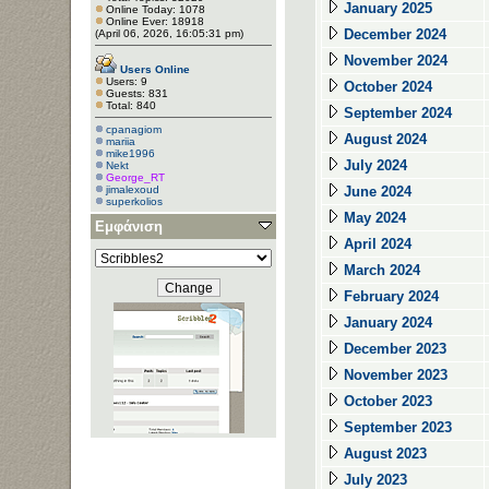
January 2025
Online Today: 1078
Online Ever: 18918
December 2024
(April 06, 2026, 16:05:31 pm)
November 2024
Users Online
Users: 9
October 2024
Guests: 831
Total: 840
September 2024
cpanagiom
August 2024
mariia
mike1996
July 2024
Nekt
George_RT
jimalexoud
June 2024
superkolios
May 2024
Εμφάνιση
April 2024
March 2024
February 2024
January 2024
December 2023
November 2023
October 2023
September 2023
August 2023
July 2023