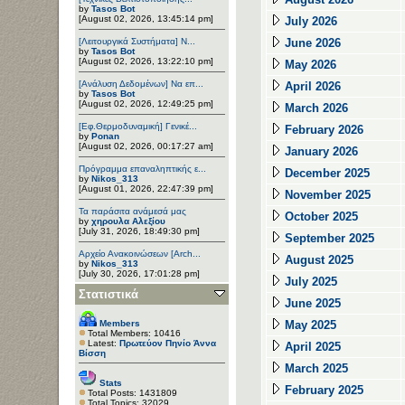
by
Tasos Bot
[August 02, 2026, 13:45:14 pm]
July 2026
[Λειτουργικά Συστήματα] Ν...
June 2026
by
Tasos Bot
[August 02, 2026, 13:22:10 pm]
May 2026
[Ανάλυση Δεδομένων] Να επ...
April 2026
by
Tasos Bot
[August 02, 2026, 12:49:25 pm]
March 2026
[Εφ.Θερμοδυναμική] Γενικέ...
February 2026
by
Ponan
[August 02, 2026, 00:17:27 am]
January 2026
Πρόγραμμα επαναληπτικής ε...
December 2025
by
Nikos_313
[August 01, 2026, 22:47:39 pm]
November 2025
Τα παράσιτα ανάμεσά μας
October 2025
by
χηρουλα Αλεξίου
[July 31, 2026, 18:49:30 pm]
September 2025
Αρχείο Ανακοινώσεων [Arch...
August 2025
by
Nikos_313
[July 30, 2026, 17:01:28 pm]
July 2025
Στατιστικά
June 2025
Members
May 2025
Total Members: 10416
Latest:
Πρωτεύον Πηνίο Άννα
April 2025
Βίσση
March 2025
Stats
February 2025
Total Posts: 1431809
Total Topics: 32029