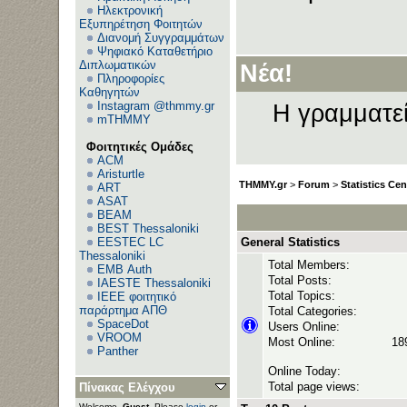
Ηλεκτρονική
Εξυπηρέτηση Φοιτητών
Διανομή Συγγραμμάτων
Ανεβάζ
Ψηφιακό Καταθετήριο
Διπλωματικών
Νέα!
Πληροφορίες
Καθηγητών
Instagram @thmmy.gr
Η γραμματεί
mTHMMY
Φοιτητικές Ομάδες
ACM
Aristurtle
THMMY.gr
>
Forum
>
Statistics Cen
ART
ASAT
BEAM
BEST Thessaloniki
EESTEC LC
General Statistics
Thessaloniki
Total Members:
EΜΒ Auth
Total Posts:
IAESTE Thessaloniki
Total Topics:
IEEE φοιτητικό
παράρτημα ΑΠΘ
Total Categories:
SpaceDot
Users Online:
VROOM
Most Online:
189
Panther
Online Today:
Total page views:
Πίνακας Ελέγχου
Welcome,
Guest
. Please
login
or