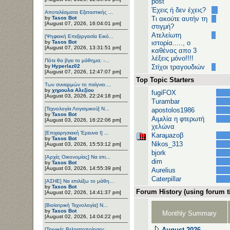
post
Έχεις ή δεν έχεις?
Αποτελέσματα Εξεταστικής ...
by
Tasos Bot
Τι ακούτε αυτήν τη
[August 07, 2026, 16:04:01 pm]
στιγμή?
Ατελείωτη
[Ψηφιακή Επεξεργασία Εικό...
by
Tasos Bot
ιστορία....., ο
[August 07, 2026, 13:31:51 pm]
καθένας απο 3
λέξεις μόνο!!!!
Πότε θα βγει το μάθημα; -...
by
Hyperlaz02
Στίχοι τραγουδιών
[August 07, 2026, 12:47:07 pm]
Top Topic Starters
Των συνειρμών το παίγνιο....
by
χηρουλα Αλεξίου
fugiFOX
[August 03, 2026, 22:24:18 pm]
Turambar
[Τεχνολογία Λογισμικού] Ν...
apostolos1986
by
Tasos Bot
Αιμιλία η φτερωτή
[August 03, 2026, 16:22:06 pm]
χελώνα
[Επιχειρησιακή Έρευνα Ι] ...
Karaμazoβ
by
Tasos Bot
Nikos_313
[August 03, 2026, 15:53:12 pm]
bjork
[Αρχές Οικονομίας] Να επι...
dim
by
Tasos Bot
[August 03, 2026, 14:55:39 pm]
Aurelius
Caterpillar
[ΑΣΗΕ] Να επιλέξω το μάθη...
by
Tasos Bot
Forum History (using forum ti
[August 02, 2026, 14:41:37 pm]
[Βιοϊατρική Τεχνολογία] Ν...
by
Tasos Bot
Monthly Summary
[August 02, 2026, 14:04:22 pm]
August 2026
[Τεχνικές Βελτιστοποίησης...