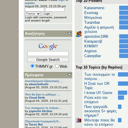
Top 10 Posters
register
.
August 06, 2026, 15:15:56 pm
Katarameno
Exomag
Μπιγκόνια
Login with username, password
and session length
Turambar
Αιμιλία η φτερωτή
χελώνα
Αναζήτηση
apostolos1986
Karaμazoβ
ΚΗΜΜΥ
Argirios
Caterpillar
THMMY.gr
Web
Top 10 Topics (by Replies)
Των συνειρμών το
Πρόσφατα
παίγνιο...
Αποτελέσματα Εξεταστικής ...
H Στοά των Off
by
abunchofcells
[August 05, 2026, 23:33:23 pm]
Topic
I know U!! Game
Πότε θα βγει το μάθημα; -...
Ρώτα κάτι τον
by
Cloud Strife
[August 04, 2026, 14:41:31 pm]
επόμενο
Ποιο τραγούδι
Των συνειρμών το παίγνιο....
ακούσατε 5+ φορές
by
χηρουλα Αλεξίου
[August 03, 2026, 22:24:18 pm]
σήμερα?
Μάντεψε ποιος θα
[Τεχνολογία Λογισμικού] Ν...
κάνει το επόμενο
by
Tasos Bot
[August 03, 2026, 16:22:06 pm]