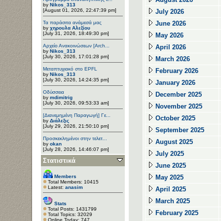
by
Nikos_313
[August 01, 2026, 22:47:39 pm]
July 2026
Τα παράσιτα ανάμεσά μας
June 2026
by
χηρουλα Αλεξίου
[July 31, 2026, 18:49:30 pm]
May 2026
Αρχείο Ανακοινώσεων [Arch...
April 2026
by
Nikos_313
[July 30, 2026, 17:01:28 pm]
March 2026
Μεταπτυχιακό στο EPFL
February 2026
by
Nikos_313
[July 30, 2026, 14:24:35 pm]
January 2026
Οδύσσεια
December 2025
by
mdimitrig
[July 30, 2026, 09:53:33 am]
November 2025
[Διανεμημένη Παραγωγή] Γε...
October 2025
by
Διάλεξις
[July 29, 2026, 21:50:10 pm]
September 2025
Προσκεκλημένοι στην τελετ...
August 2025
by
okan
[July 28, 2026, 14:46:07 pm]
July 2025
Στατιστικά
June 2025
Members
May 2025
Total Members: 10415
Latest:
anasim
April 2025
March 2025
Stats
Total Posts: 1431799
February 2025
Total Topics: 32029
Online Today: 747