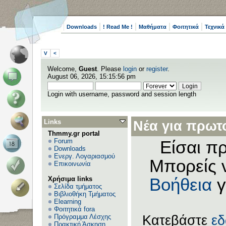
Downloads
! Read Me !
Μαθήματα
Φοιτητικά
Τεχνικά
V
<
Welcome,
Guest
. Please
login
or
register
.
August 06, 2026, 15:15:56 pm
Login with username, password and session length
Links
Νέα για πρωτο
Thmmy.gr portal
Forum
Είσαι πρ
Downloads
Ενεργ. Λογαριασμού
Μπορείς 
Επικοινωνία
Χρήσιμα links
Βοήθεια
γ
Σελίδα τμήματος
Βιβλιοθήκη Τμήματος
Elearning
Φοιτητικά fora
Πρόγραμμα Λέσχης
Κατεβάστε
ε
Πρακτική Άσκηση