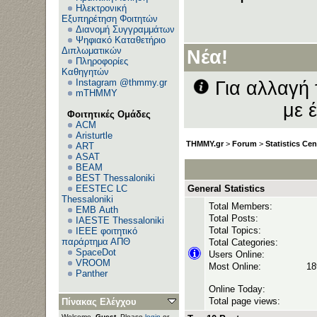
Ηλεκτρονική
Εξυπηρέτηση Φοιτητών
Διανομή Συγγραμμάτων
Ανεβ
Ψηφιακό Καταθετήριο
Διπλωματικών
Νέα!
Πληροφορίες
Καθηγητών
Instagram @thmmy.gr
Για αλλαγή 
mTHMMY
με 
Φοιτητικές Ομάδες
ACM
Aristurtle
THMMY.gr
>
Forum
>
Statistics Cen
ART
ASAT
BEAM
BEST Thessaloniki
EESTEC LC
General Statistics
Thessaloniki
Total Members:
EΜΒ Auth
Total Posts:
IAESTE Thessaloniki
Total Topics:
IEEE φοιτητικό
παράρτημα ΑΠΘ
Total Categories:
SpaceDot
Users Online:
VROOM
Most Online:
18
Panther
Online Today:
Total page views:
Πίνακας Ελέγχου
Welcome,
Guest
. Please
login
or