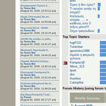
post
Έχεις ή δεν έχεις?
[Επιχειρησιακή Έρευνα Ι] ...
by
Tasos Bot
Τι ακούτε αυτήν τη
[August 03, 2026, 15:53:12 pm]
στιγμή?
Ατελείωτη
[Αρχές Οικονομίας] Να επι...
by
Tasos Bot
ιστορία....., ο
[August 03, 2026, 14:55:39 pm]
καθένας απο 3
λέξεις μόνο!!!!
Νευρωνικά Δίκτυα - Βαθιά...
by
Tasos Bot
Στίχοι τραγουδιών
[August 02, 2026, 15:14:15 pm]
Top Topic Starters
[ΑΣΗΕ] Να επιλέξω το μάθη...
by
Tasos Bot
fugiFOX
[August 02, 2026, 14:41:37 pm]
Turambar
[Βιοϊατρική Τεχνολογία] Ν...
apostolos1986
by
Tasos Bot
Αιμιλία η φτερωτή
[August 02, 2026, 14:04:22 pm]
χελώνα
[Τεχνικές Βελτιστοποίησης...
Karaμazoβ
by
Tasos Bot
Nikos_313
[August 02, 2026, 13:45:14 pm]
bjork
[Λειτουργικά Συστήματα] Ν...
dim
by
Tasos Bot
[August 02, 2026, 13:22:10 pm]
Aurelius
Caterpillar
[Ανάλυση Δεδομένων] Να επ...
by
Tasos Bot
Forum History (using forum ti
[August 02, 2026, 12:49:25 pm]
[Εφ.Θερμοδυναμική] Γενικέ...
by
Ponan
Monthly Summary
[August 02, 2026, 00:17:27 am]
August 2026
Πρόγραμμα επαναληπτικής ε...