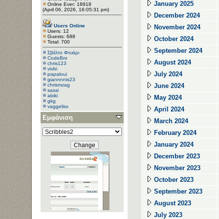
January 2025
Online Ever: 18918
(April 06, 2026, 16:05:31 pm)
December 2024
Users Online
November 2024
Users: 12
Guests: 688
October 2024
Total: 700
September 2024
Σβέλτο Φτυάρι
CodeBro
August 2024
chris123
vivbi
July 2024
papaloui
giannnnis23
chrismzag
June 2024
sassi
abiki
May 2024
gkg
vaggelisx
April 2024
Εμφάνιση
March 2024
February 2024
January 2024
December 2023
November 2023
October 2023
September 2023
August 2023
July 2023