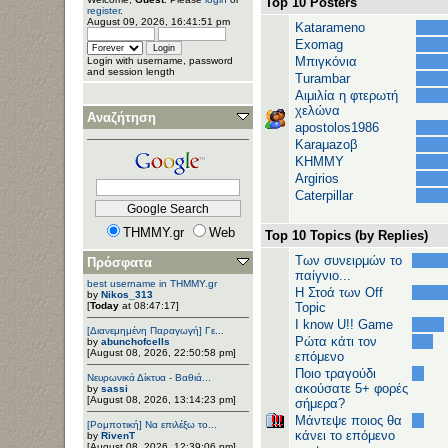
Top 10 Posters
register
.
August 09, 2026, 16:41:51 pm
Katarameno
Exomag
Μπιγκόνια
Login with username, password
and session length
Turambar
Αιμιλία η φτερωτή
χελώνα
Αναζήτηση
apostolos1986
Karaμazoβ
ΚΗΜΜΥ
Argirios
Caterpillar
THMMY.gr
Web
Top 10 Topics (by Replies)
Των συνειρμών το
Πρόσφατα
παίγνιο...
best username in THMMY.gr
H Στοά των Off
by
Nikos_313
[
Today
at 08:47:17]
Topic
I know U!! Game
[Διανεμημένη Παραγωγή] Γε...
Ρώτα κάτι τον
by
abunchofcells
[August 08, 2026, 22:50:58 pm]
επόμενο
Ποιο τραγούδι
Νευρωνικά Δίκτυα - Βαθιά...
ακούσατε 5+ φορές
by
sassi
[August 08, 2026, 13:14:23 pm]
σήμερα?
Μάντεψε ποιος θα
[Ρομποτική] Να επιλέξω το...
κάνει το επόμενο
by
RivenT
[August 08, 2026, 12:39:06 pm]