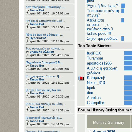
post
Έχεις ή δεν έχεις?
Αποτελέσματα Εξεταστικής ...
by
Tasos Bot
Τι ακούτε αυτήν τη
[August 07, 2026, 16:04:01 pm]
στιγμή?
Ατελείωτη
[Ψηφιακή Επεξεργασία Εικό...
by
Tasos Bot
ιστορία....., ο
[August 07, 2026, 13:31:51 pm]
καθένας απο 3
λέξεις μόνο!!!!
Πότε θα βγει το μάθημα; -...
by
Hyperlaz02
Στίχοι τραγουδιών
[August 07, 2026, 12:47:07 pm]
Top Topic Starters
Των συνειρμών το παίγνιο....
by
χηρουλα Αλεξίου
fugiFOX
[August 03, 2026, 22:24:18 pm]
Turambar
[Τεχνολογία Λογισμικού] Ν...
apostolos1986
by
Tasos Bot
Αιμιλία η φτερωτή
[August 03, 2026, 16:22:06 pm]
χελώνα
[Επιχειρησιακή Έρευνα Ι] ...
Karaμazoβ
by
Tasos Bot
Nikos_313
[August 03, 2026, 15:53:12 pm]
bjork
[Αρχές Οικονομίας] Να επι...
dim
by
Tasos Bot
[August 03, 2026, 14:55:39 pm]
Aurelius
Caterpillar
[ΑΣΗΕ] Να επιλέξω το μάθη...
by
Tasos Bot
Forum History (using forum ti
[August 02, 2026, 14:41:37 pm]
[Βιοϊατρική Τεχνολογία] Ν...
by
Tasos Bot
Monthly Summary
[August 02, 2026, 14:04:22 pm]
August 2026
[Τεχνικές Βελτιστοποίησης...