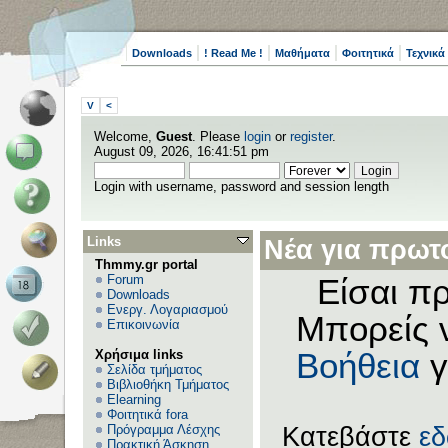
Downloads
! Read Me !
Μαθήματα
Φοιτητικά
Τεχνικά
V
<
Welcome,
Guest
. Please
login
or
register
.
August 09, 2026, 16:41:51 pm
Login with username, password and session length
Links
Νέα για πρωτο
Thmmy.gr portal
Forum
Είσαι πρ
Downloads
Ενεργ. Λογαριασμού
Μπορείς 
Επικοινωνία
Χρήσιμα links
Βοήθεια
γ
Σελίδα τμήματος
Βιβλιοθήκη Τμήματος
Elearning
Φοιτητικά fora
Πρόγραμμα Λέσχης
Κατεβάστε
ε
Πρακτική Άσκηση