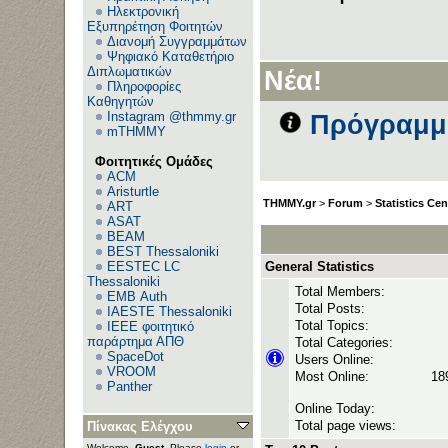
Ηλεκτρονική
Εξυπηρέτηση Φοιτητών
Διανομή Συγγραμμάτων
Ανεβ
Ψηφιακό Καταθετήριο
Διπλωματικών
Νέα!
Πληροφορίες
Καθηγητών
Instagram @thmmy.gr
Πρόγραμμα
mTHMMY
Φοιτητικές Ομάδες
ACM
Aristurtle
THMMY.gr
>
Forum
>
Statistics Cen
ART
ASAT
BEAM
BEST Thessaloniki
EESTEC LC
General Statistics
Thessaloniki
Total Members:
EΜΒ Auth
Total Posts:
IAESTE Thessaloniki
Total Topics:
IEEE φοιτητικό
παράρτημα ΑΠΘ
Total Categories:
SpaceDot
Users Online:
VROOM
Most Online:
189
Panther
Online Today:
Total page views:
Πίνακας Ελέγχου
Welcome,
Guest
. Please
login
or