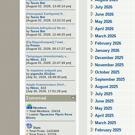
by
Tasos Bot
[August 02, 2026, 13:45:14 pm]
July 2026
[Λειτουργικά Συστήματα] Ν...
June 2026
by
Tasos Bot
[August 02, 2026, 13:22:10 pm]
May 2026
[Ανάλυση Δεδομένων] Να επ...
April 2026
by
Tasos Bot
[August 02, 2026, 12:49:25 pm]
March 2026
[Εφ.Θερμοδυναμική] Γενικέ...
February 2026
by
Ponan
[August 02, 2026, 00:17:27 am]
January 2026
Πρόγραμμα επαναληπτικής ε...
December 2025
by
Nikos_313
[August 01, 2026, 22:47:39 pm]
November 2025
Τα παράσιτα ανάμεσά μας
October 2025
by
χηρουλα Αλεξίου
[July 31, 2026, 18:49:30 pm]
September 2025
Αρχείο Ανακοινώσεων [Arch...
August 2025
by
Nikos_313
[July 30, 2026, 17:01:28 pm]
July 2025
Στατιστικά
June 2025
Members
May 2025
Total Members: 10416
Latest:
Πρωτεύον Πηνίο Άννα
April 2025
Βίσση
March 2025
Stats
February 2025
Total Posts: 1431809
Total Topics: 32029