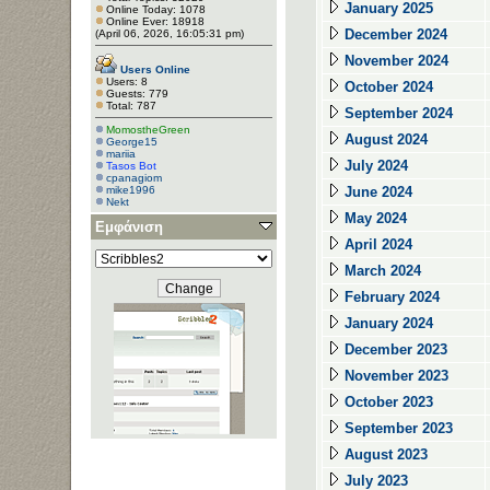
January 2025
Online Today: 1078
Online Ever: 18918
December 2024
(April 06, 2026, 16:05:31 pm)
November 2024
Users Online
Users: 8
October 2024
Guests: 779
Total: 787
September 2024
MomostheGreen
August 2024
George15
mariia
July 2024
Tasos Bot
cpanagiom
mike1996
June 2024
Nekt
May 2024
Εμφάνιση
April 2024
March 2024
February 2024
January 2024
December 2023
November 2023
October 2023
September 2023
August 2023
July 2023