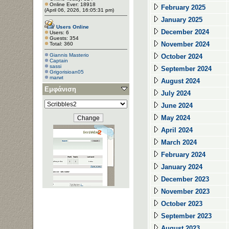
Online Ever: 18918
February 2025
(April 06, 2026, 16:05:31 pm)
January 2025
Users Online
December 2024
Users: 6
Guests: 354
November 2024
Total: 360
Giannis Masterio
October 2024
Captain
sassi
September 2024
Grigorisioan05
marwt
August 2024
Εμφάνιση
July 2024
June 2024
May 2024
April 2024
March 2024
February 2024
January 2024
December 2023
November 2023
October 2023
September 2023
August 2023