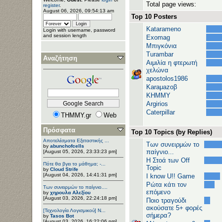
Total page views:
register
.
August 06, 2026, 09:54:13 am
Top 10 Posters
Katarameno
Login with username, password
and session length
Exomag
Μπιγκόνια
Turambar
Αναζήτηση
Αιμιλία η φτερωτή
χελώνα
apostolos1986
Karaμazoβ
ΚΗΜΜΥ
Argirios
Caterpillar
THMMY.gr
Web
Πρόσφατα
Top 10 Topics (by Replies)
Αποτελέσματα Εξεταστικής ...
Των συνειρμών το
by
abunchofcells
παίγνιο...
[August 05, 2026, 23:33:23 pm]
H Στοά των Off
Πότε θα βγει το μάθημα; -...
Topic
by
Cloud Strife
[August 04, 2026, 14:41:31 pm]
I know U!! Game
Ρώτα κάτι τον
Των συνειρμών το παίγνιο....
επόμενο
by
χηρουλα Αλεξίου
[August 03, 2026, 22:24:18 pm]
Ποιο τραγούδι
ακούσατε 5+ φορές
[Τεχνολογία Λογισμικού] Ν...
σήμερα?
by
Tasos Bot
[August 03, 2026, 16:22:06 pm]