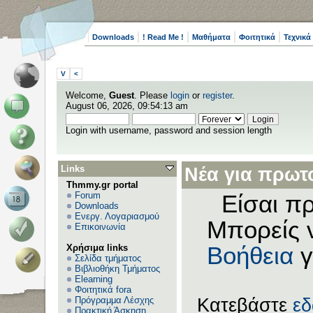
Downloads
! Read Me !
Μαθήματα
Φοιτητικά
Τεχνικά
V
<
Welcome,
Guest
. Please
login
or
register
.
August 06, 2026, 09:54:13 am
Login with username, password and session length
Links
Νέα για πρωτο
Thmmy.gr portal
Forum
Είσαι πρ
Downloads
Ενεργ. Λογαριασμού
Μπορείς 
Επικοινωνία
Χρήσιμα links
Βοήθεια
γ
Σελίδα τμήματος
Βιβλιοθήκη Τμήματος
Elearning
Φοιτητικά fora
Πρόγραμμα Λέσχης
Κατεβάστε
ε
Πρακτική Άσκηση