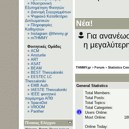
Ηλεκτρονική
Εξυπηρέτηση Φοιτητών
Διανομή Συγγραμμάτων
Ανεβ
Ψηφιακό Καταθετήριο
Διπλωματικών
Νέα!
Πληροφορίες
Καθηγητών
Instagram @thmmy.gr
Για ανανέωσ
mTHMMY
η μεγαλύτερη
Φοιτητικές Ομάδες
ACM
Aristurtle
ART
ASAT
THMMY.gr
>
Forum
>
Statistics Cen
BEAM
BEST Thessaloniki
EESTEC LC
Thessaloniki
EΜΒ Auth
General Statistics
IAESTE Thessaloniki
Total Members:
IEEE φοιτητικό
Total Posts:
παράρτημα ΑΠΘ
SpaceDot
Total Topics:
VROOM
Total Categories:
Panther
Users Online:
Most Online:
189
Πίνακας Ελέγχου
Online Today:
Welcome,
Guest
. Please
login
or