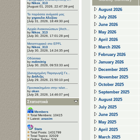
by
Nikos_313
[August 01, 2026, 22:47:39 pm]
August 2026
Τα παράσιτα ανάμεσά μας
July 2026
by
χηρουλα Αλεξίου
[July 31, 2026, 18:49:30 pm]
June 2026
Αρχείο Ανακοινώσεων [Arch...
May 2026
by
Nikos_313
[July 30, 2026, 17:01:28 pm]
April 2026
Μεταπτυχιακό στο EPFL
March 2026
by
Nikos_313
[July 30, 2026, 14:24:35 pm]
February 2026
Οδύσσεια
January 2026
by
mdimitrig
[July 30, 2026, 09:53:33 am]
December 2025
[Διανεμημένη Παραγωγή] Γε...
by
Διάλεξις
November 2025
[July 29, 2026, 21:50:10 pm]
October 2025
Προσκεκλημένοι στην τελετ...
by
okan
September 2025
[July 28, 2026, 14:46:07 pm]
August 2025
Στατιστικά
July 2025
Members
June 2025
Total Members: 10415
Latest:
anasim
May 2025
Stats
April 2025
Total Posts: 1431799
Total Topics: 32029
March 2025
Online Today: 524