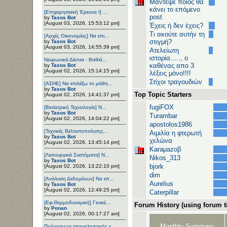
Μάντεψε ποιος θα
κάνει το επόμενο
[Επιχειρησιακή Έρευνα Ι] ...
post
by
Tasos Bot
[August 03, 2026, 15:53:12 pm]
Έχεις ή δεν έχεις?
Τι ακούτε αυτήν τη
[Αρχές Οικονομίας] Να επι...
στιγμή?
by
Tasos Bot
[August 03, 2026, 14:55:39 pm]
Ατελείωτη
ιστορία....., ο
Νευρωνικά Δίκτυα - Βαθιά...
καθένας απο 3
by
Tasos Bot
[August 02, 2026, 15:14:15 pm]
λέξεις μόνο!!!!
Στίχοι τραγουδιών
[ΑΣΗΕ] Να επιλέξω το μάθη...
by
Tasos Bot
Top Topic Starters
[August 02, 2026, 14:41:37 pm]
fugiFOX
[Βιοϊατρική Τεχνολογία] Ν...
by
Tasos Bot
Turambar
[August 02, 2026, 14:04:22 pm]
apostolos1986
[Τεχνικές Βελτιστοποίησης...
Αιμιλία η φτερωτή
by
Tasos Bot
χελώνα
[August 02, 2026, 13:45:14 pm]
Karaμazoβ
[Λειτουργικά Συστήματα] Ν...
Nikos_313
by
Tasos Bot
bjork
[August 02, 2026, 13:22:10 pm]
dim
[Ανάλυση Δεδομένων] Να επ...
Aurelius
by
Tasos Bot
[August 02, 2026, 12:49:25 pm]
Caterpillar
[Εφ.Θερμοδυναμική] Γενικέ...
Forum History (using forum ti
by
Ponan
[August 02, 2026, 00:17:27 am]
Monthly Summary
Πρόγραμμα επαναληπτικής ε...