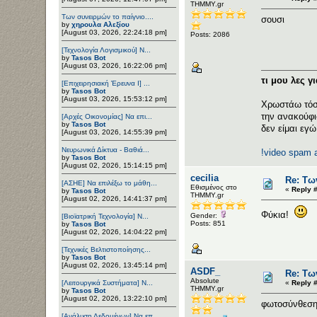
ΤΗΜΜΥ.gr
Των συνειρμών το παίγνιο....
σουσι
by
χηρουλα Αλεξίου
[August 03, 2026, 22:24:18 pm]
Posts: 2086
[Τεχνολογία Λογισμικού] Ν...
by
Tasos Bot
[August 03, 2026, 16:22:06 pm]
τι μου λες γ
[Επιχειρησιακή Έρευνα Ι] ...
by
Tasos Bot
[August 03, 2026, 15:53:12 pm]
Χρωστάω τόσ
την ανακούφι
[Αρχές Οικονομίας] Να επι...
by
Tasos Bot
δεν είμαι εγώ
[August 03, 2026, 14:55:39 pm]
Νευρωνικά Δίκτυα - Βαθιά...
!video spam 
by
Tasos Bot
[August 02, 2026, 15:14:15 pm]
cecilia
Re: Τω
[ΑΣΗΕ] Να επιλέξω το μάθη...
Εθισμένος στο
«
Reply #
by
Tasos Bot
ΤΗΜΜΥ.gr
[August 02, 2026, 14:41:37 pm]
Φύκια!
Gender:
[Βιοϊατρική Τεχνολογία] Ν...
Posts: 851
by
Tasos Bot
[August 02, 2026, 14:04:22 pm]
[Τεχνικές Βελτιστοποίησης...
by
Tasos Bot
[August 02, 2026, 13:45:14 pm]
ASDF_
Re: Τω
Αbsolute
[Λειτουργικά Συστήματα] Ν...
«
Reply #
ΤΗΜΜΥ.gr
by
Tasos Bot
[August 02, 2026, 13:22:10 pm]
φωτοσύνθεσ
[Ανάλυση Δεδομένων] Να επ...