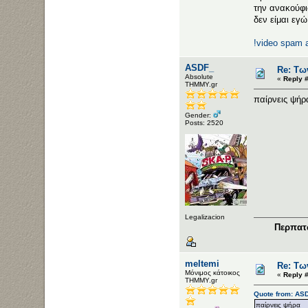
την ανακούφι
δεν είμαι εγώ
!video spam 
ASDF_
Re: Τω
Αbsolute
«
Reply 
ΤΗΜΜΥ.gr
παίρνεις ψήρ
Gender:
Posts: 2520
Legalizacion
Περπατώ
meltemi
Re: Τω
Μόνιμος κάτοικος
«
Reply #
ΤΗΜΜΥ.gr
Quote from: AS
παίρνεις ψήρα