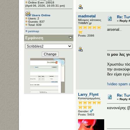
Online Ever: 18918
(April 06, 2026, 16:05:31 pm)
Users Online
madmetal
Re: Τω
Users: 2
Μόνιμος κάτοικος
«
Reply #
Guests: 837
ΤΗΜΜΥ.gr
Total: 839
arsenal..
petrinap
Posts: 2086
Εμφάνιση
τι μου λες γ
Χρωστάω τόσ
την ανακούφι
δεν είμαι εγώ
!video spam 
Larry_Flynt
Re: Τω
Καταστραμμένος
«
Reply #
κανονιέρης (
Gender:
Posts: 5403