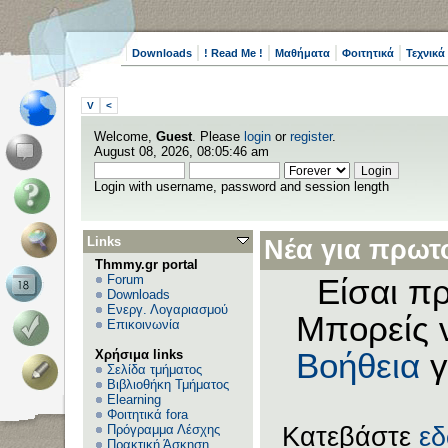
Downloads
! Read Me !
Μαθήματα
Φοιτητικά
Τεχνικά
V
<
Welcome,
Guest
. Please
login
or
register
.
August 08, 2026, 08:05:46 am
Login with username, password and session length
Links
Νέα για πρωτο
Thmmy.gr portal
Forum
Είσαι πρ
Downloads
Ενεργ. Λογαριασμού
Μπορείς 
Επικοινωνία
Χρήσιμα links
Βοήθεια
γ
Σελίδα τμήματος
Βιβλιοθήκη Τμήματος
Elearning
Φοιτητικά fora
Πρόγραμμα Λέσχης
Κατεβάστε
ε
Πρακτική Άσκηση