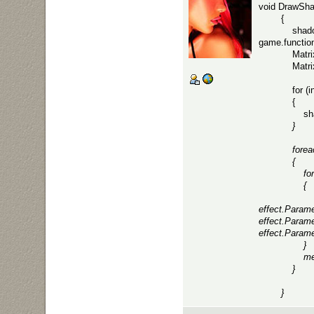
void DrawSha
{
shadow = Ma
game.function
Matrix[] bo
Matrix[] s
for (int i 
{
shado
}
foreach (M
{
foreach (E
{
effect.Cur
effect.Param
effect.Param
effect.Parame
}
mesh.D
}
}