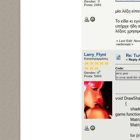
Gender:
Posts: 2491
μία λέξη είπ
Το είδα κι ε
υπήρχε ήδη στ
λέξεις χρησι
«
Last Edit: No
meltemaki
»
Larry_Flynt
Re: Τω
Καταστραμμένος
«
Reply 
Code:
Gender:
αντε ρεεε
Posts: 5403
τι ειναι αυτά δεν
void DrawSha
{
shadow = Ma
game.function
Matrix[] bo
Matrix[] s
for (int i 