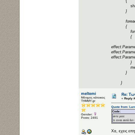
{
shado
}
foreach (M
{
foreach (E
{
effect.Cur
effect.Param
effect.Param
effect.Parame
}
mesh.D
}
}
meltemi
Re: Τω
Μόνιμος κάτοικος
«
Reply 
ΤΗΜΜΥ.gr
Quote from: Lar
Code:
Gender:
αντε ρεεε
Posts: 2491
τι ειναι αυτά δε
Χα, εχεις ε