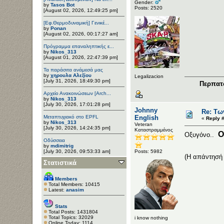
Gender:
by
Tasos Bot
Posts: 2520
[August 02, 2026, 12:49:25 pm]
[Εφ.Θερμοδυναμική] Γενικέ...
by
Ponan
[August 02, 2026, 00:17:27 am]
Πρόγραμμα επαναληπτικής ε...
by
Nikos_313
[August 01, 2026, 22:47:39 pm]
Τα παράσιτα ανάμεσά μας
by
χηρουλα Αλεξίου
Legalizacion
[July 31, 2026, 18:49:30 pm]
Περπατώ
Αρχείο Ανακοινώσεων [Arch...
by
Nikos_313
[July 30, 2026, 17:01:28 pm]
Johnny
Re: Τω
Μεταπτυχιακό στο EPFL
English
«
Reply #
by
Nikos_313
Veteran
[July 30, 2026, 14:24:35 pm]
Καταστραμμένος
Ο
Οξυγόνο..
Οδύσσεια
by
mdimitrig
[July 30, 2026, 09:53:33 am]
Posts: 5982
(Η απάντησή 
Στατιστικά
Members
Total Members: 10415
Latest:
anasim
Stats
Total Posts: 1431804
Total Topics: 32029
i know nothing
Online Today: 1114