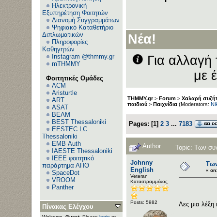
Ηλεκτρονική
Εξυπηρέτηση Φοιτητών
Διανομή Συγγραμμάτων
Α
Ψηφιακό Καταθετήριο
Διπλωματικών
Νέα!
Πληροφορίες
Καθηγητών
Instagram @thmmy.gr
Για αλλαγή 
mTHMMY
με 
Φοιτητικές Ομάδες
ACM
Aristurtle
THMMY.gr
>
Forum
>
Χαλαρή συζήτ
ART
παιδιού
>
Παιχνίδια
(Moderators:
Ni
ASAT
BEAM
BEST Thessaloniki
Pages:
[
1
]
2
3
...
7183
EESTEC LC
Thessaloniki
EΜΒ Auth
Author
Topic: Των συ
IAESTE Thessaloniki
IEEE φοιτητικό
Johnny
Των
παράρτημα ΑΠΘ
English
«
on
SpaceDot
Veteran
VROOM
Καταστραμμένος
Panther
Posts: 5982
Λες μια λέξη 
Πίνακας Ελέγχου
Welcome,
Guest
. Please
login
or