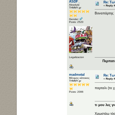
ASDF_
Re: Τω
Αbsolute
«
Reply #
ΤΗΜΜΥ.gr
Βοναπάρτης
Gender:
Posts: 2520
Legalizacion
Περπατώ
madmetal
Re: Τω
Μόνιμος κάτοικος
«
Reply #
ΤΗΜΜΥ.gr
παρταλι (το 
Posts: 2086
τι μου λες γ
Χρωστάω τόσ