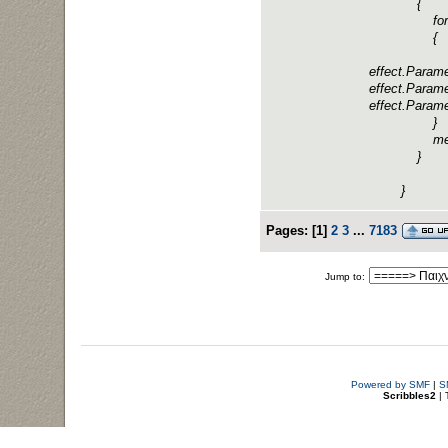
{
foreach (E
{
effect.Cur
effect.Param
effect.Param
effect.Parame
}
mesh.D
}
}
Pages:
[
1
]
2
3
...
7183
Jump to:
Powered by SMF
|
S
Scribbles2
| 