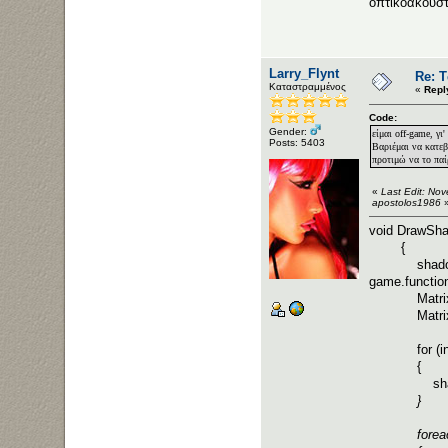
οπτικοακουστ
Larry_Flynt
Re: Τ
Καταστραμμένος
«
Repl
Code:
Gender:
είμαι off-game, γι'
Posts: 5403
Βαριέμαι να κατε
προτιμώ να το παί
«
Last Edit: No
apostolos1986
void DrawSha
{
shadow = Ma
game.function
Matrix[] bo
Matrix[] s
for (int i 
{
shado
}
foreach (M