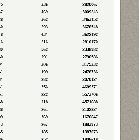
75
336
2820067
67
469
3009243
28
362
3463152
60
293
3678548
48
434
3622192
16
216
2810170
30
562
2338982
40
291
2790586
94
306
3175332
41
199
2478736
34
282
2070124
61
356
4609371
51
222
5573706
48
218
4571688
88
261
2102224
99
369
1670647
43
267
1883973
45
185
1387073
36
252
1806618