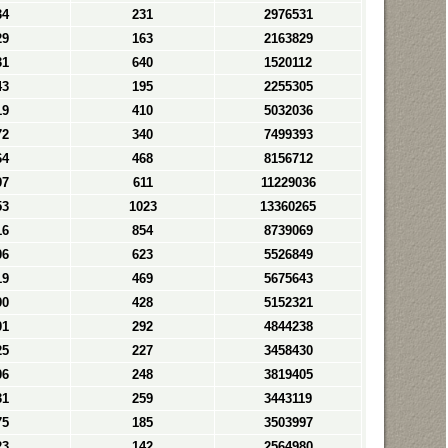
34
231
2976531
29
163
2163829
31
640
1520112
43
195
2255305
19
410
5032036
72
340
7499393
64
468
8156712
97
611
11229036
53
1023
13360265
16
854
8739069
06
623
5526849
19
469
5675643
90
428
5152321
01
292
4844238
25
227
3458430
06
248
3819405
31
259
3443119
75
185
3503997
23
142
2564980