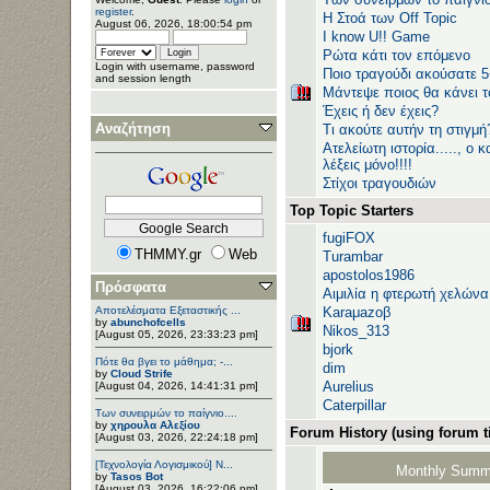
register
.
H Στοά των Off Topic
August 06, 2026, 18:00:54 pm
I know U!! Game
Ρώτα κάτι τον επόμενο
Login with username, password
Ποιο τραγούδι ακούσατε 
and session length
Μάντεψε ποιος θα κάνει τ
Έχεις ή δεν έχεις?
Αναζήτηση
Τι ακούτε αυτήν τη στιγμή
Ατελείωτη ιστορία....., ο
λέξεις μόνο!!!!
Στίχοι τραγουδιών
Top Topic Starters
fugiFOX
THMMY.gr
Web
Turambar
apostolos1986
Πρόσφατα
Αιμιλία η φτερωτή χελώνα
Αποτελέσματα Εξεταστικής ...
Karaμazoβ
by
abunchofcells
Nikos_313
[August 05, 2026, 23:33:23 pm]
bjork
Πότε θα βγει το μάθημα; -...
dim
by
Cloud Strife
Aurelius
[August 04, 2026, 14:41:31 pm]
Caterpillar
Των συνειρμών το παίγνιο....
by
χηρουλα Αλεξίου
Forum History (using forum ti
[August 03, 2026, 22:24:18 pm]
[Τεχνολογία Λογισμικού] Ν...
Monthly Summ
by
Tasos Bot
[August 03, 2026, 16:22:06 pm]