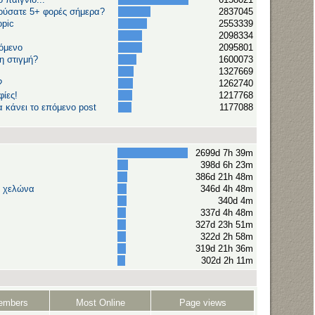
κούσατε 5+ φορές σήμερα?
2837045
opic
2553339
2098334
όμενο
2095801
η στιγμή?
1600073
ν
1327669
?
1262740
ίες!
1217768
 κάνει το επόμενο post
1177088
2699d 7h 39m
398d 6h 23m
386d 21h 48m
ή χελώνα
346d 4h 48m
340d 4m
337d 4h 48m
327d 23h 51m
322d 2h 58m
319d 21h 36m
302d 2h 11m
embers
Most Online
Page views