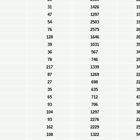
31
1426
1
47
1297
1
54
2503
1
76
2575
2
128
1646
2
39
1031
3
36
567
3
78
746
2
217
1339
3
87
1269
2
27
698
2
35
635
3
65
712
4
93
706
5
104
1297
3
93
2276
2
162
2229
2
108
1322
5