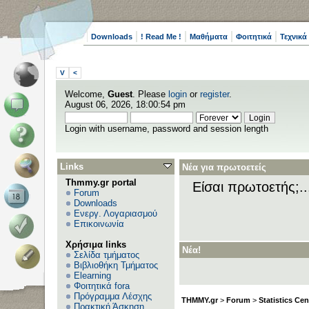
Downloads
! Read Me !
Μαθήματα
Φοιτητικά
Τεχνικά
V
<
Welcome,
Guest
. Please
login
or
register
.
August 06, 2026, 18:00:54 pm
Login with username, password and session length
Links
Νέα για πρωτοετείς
Thmmy.gr portal
Είσαι πρωτοετής;.
Forum
Downloads
Ενεργ. Λογαριασμού
Επικοινωνία
Χρήσιμα links
Νέα!
Σελίδα τμήματος
Βιβλιοθήκη Τμήματος
Elearning
Φοιτητικά fora
Πρόγραμμα Λέσχης
THMMY.gr
>
Forum
>
Statistics Cen
Πρακτική Άσκηση