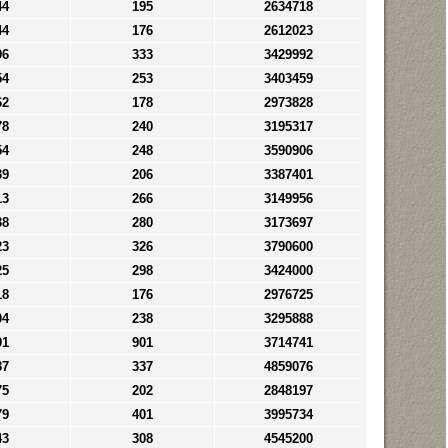
44
195
2634718
44
176
2612023
96
333
3429992
54
253
3403459
62
178
2973828
78
240
3195317
54
248
3590906
39
206
3387401
13
266
3149956
38
280
3173697
23
326
3790600
25
298
3424000
18
176
2976725
04
238
3295888
91
901
3714741
37
337
4859076
75
202
2848197
79
401
3995734
43
308
4545200