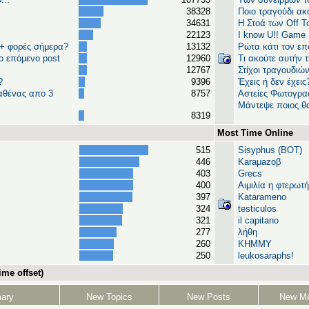
38328
Ποιο τραγούδι α
34631
H Στοά των Off T
22123
I know U!! Game
5+ φορές σήμερα?
13132
Ρώτα κάτι τον επ
ο επόμενο post
12960
Τι ακούτε αυτήν τ
12767
Στίχοι τραγουδιώ
?
9396
Έχεις ή δεν έχεις
 καθένας απο 3
8757
Αστείες Φωτογραφ
Μάντεψε ποιος θα
8319
Most Time Online
515
Sisyphus (BOT)
446
Karaμazoβ
403
Grecs
400
Αιμιλία η φτερωτ
397
Katarameno
324
testiculos
321
il capitano
277
λήθη
260
ΚΗΜΜΥ
250
leukosaraphs!
me offset)
ary
New Topics
New Posts
New M