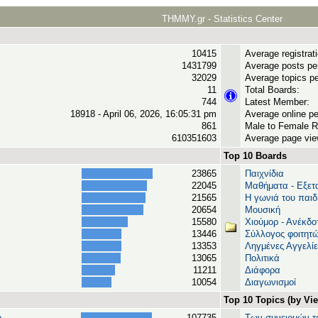
THMMY.gr - Statistics Center
10415
Average registrat
1431799
Average posts pe
32029
Average topics pe
11
Total Boards:
744
Latest Member:
18918 - April 06, 2026, 16:05:31 pm
Average online pe
861
Male to Female R
610351603
Average page vie
Top 10 Boards
23865
Παιχνίδια
22045
Μαθήματα - Εξετ
21565
Η γωνιά του παιδ
20654
Μουσική
15580
Χιούμορ - Ανέκδο
13446
Σύλλογος φοιτητ
13353
Ληγμένες Αγγελίε
13065
Πολιτικά
11211
Διάφορα
10054
Διαγωνισμοί
Top 10 Topics (by Vi
...
107735
Των συνειρμών το