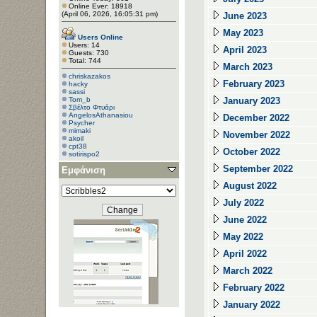
Online Ever: 18918
(April 06, 2026, 16:05:31 pm)
June 2023
May 2023
Users Online
Users: 14
April 2023
Guests: 730
Total: 744
March 2023
chriskazakos
February 2023
hacky
sassi
Tom_b
January 2023
Σβέλτο Φτυάρι
AngelosAthanasiou
December 2022
Psycher
mimaki
November 2022
akoil
cpt38
October 2022
sotirispo2
September 2022
Εμφάνιση
August 2022
July 2022
June 2022
May 2022
April 2022
March 2022
February 2022
January 2022