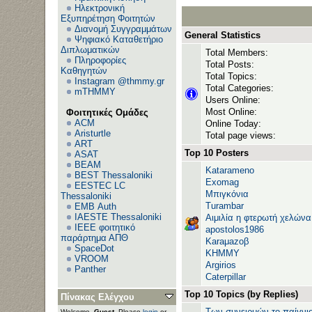
Ηλεκτρονική
Εξυπηρέτηση Φοιτητών
Διανομή Συγγραμμάτων
General Statistics
Ψηφιακό Καταθετήριο
Διπλωματικών
Total Members:
Πληροφορίες
Total Posts:
Καθηγητών
Total Topics:
Instagram @thmmy.gr
Total Categories:
mTHMMY
Users Online:
Most Online:
Φοιτητικές Ομάδες
ACM
Online Today:
Aristurtle
Total page views:
ART
Top 10 Posters
ASAT
BEAM
Katarameno
BEST Thessaloniki
Exomag
EESTEC LC
Μπιγκόνια
Thessaloniki
Turambar
EΜΒ Auth
IAESTE Thessaloniki
Αιμιλία η φτερωτή χελώνα
IEEE φοιτητικό
apostolos1986
παράρτημα ΑΠΘ
Karaμazoβ
SpaceDot
ΚΗΜΜΥ
VROOM
Argirios
Panther
Caterpillar
Top 10 Topics (by Replies)
Πίνακας Ελέγχου
Των συνειρμών το παίγνιο
Welcome,
Guest
. Please
login
or