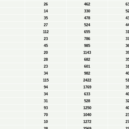
26
462
6
14
330
5
35
478
4
27
524
4
112
655
3
23
786
3
45
985
3
20
1143
3
28
682
3
23
601
3
34
982
4
115
2422
5
94
1769
3
34
633
4
31
528
3
93
1250
4
70
1040
2
10
1272
2
28
2569
2