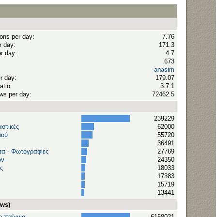
ions per day:
7.76
r day:
171.3
r day:
4.7
673
anasim
r day:
179.07
atio:
3.7:1
ws per day:
72462.5
239229
αστικές
62000
ιού
55720
36491
τα - Φωτογραφίες
27769
ών
24350
ς
18033
17383
15719
13441
ews)
 παίγνιο...
6158021