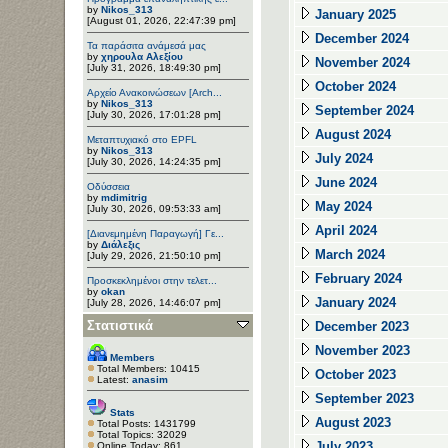
by
Nikos_313
January 2025
[August 01, 2026, 22:47:39 pm]
December 2024
Τα παράσιτα ανάμεσά μας
by
χηρουλα Αλεξίου
November 2024
[July 31, 2026, 18:49:30 pm]
October 2024
Αρχείο Ανακοινώσεων [Arch...
by
Nikos_313
September 2024
[July 30, 2026, 17:01:28 pm]
August 2024
Μεταπτυχιακό στο EPFL
by
Nikos_313
July 2024
[July 30, 2026, 14:24:35 pm]
June 2024
Οδύσσεια
by
mdimitrig
May 2024
[July 30, 2026, 09:53:33 am]
April 2024
[Διανεμημένη Παραγωγή] Γε...
by
Διάλεξις
March 2024
[July 29, 2026, 21:50:10 pm]
February 2024
Προσκεκλημένοι στην τελετ...
by
okan
January 2024
[July 28, 2026, 14:46:07 pm]
Στατιστικά
December 2023
November 2023
Members
Total Members: 10415
October 2023
Latest:
anasim
September 2023
Stats
August 2023
Total Posts: 1431799
Total Topics: 32029
July 2023
Online Today: 861