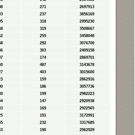
98
271
2697913
93
237
3856169
95
318
2995230
68
319
3508667
62
255
3458048
58
292
3076700
46
303
2409158
97
174
2869701
40
487
3143678
27
403
3015600
23
159
2862916
90
186
3057736
30
199
2982223
54
147
2920938
83
169
2922565
25
191
3172991
55
232
3317685
43
190
2962929