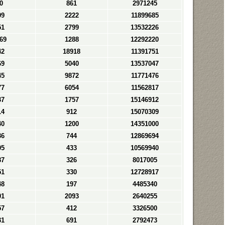
0
861
2971245
99
2222
11899685
51
2799
13532226
69
1288
12292220
42
18918
11391751
69
5040
13537047
45
9872
11771476
77
6054
11562817
37
1757
15146912
14
912
15070309
40
1200
14351000
36
744
12869694
05
433
10569940
87
326
8017005
51
330
12728917
48
197
4485340
01
2093
2640255
57
412
3326500
31
691
2792473