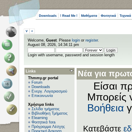
Downloads
! Read Me !
Μαθήματα
Φοιτητικά
Τεχνικά
V
<
Welcome,
Guest
. Please
login
or
register
.
August 08, 2026, 14:34:11 pm
Login with username, password and session length
Links
Νέα για πρωτο
Thmmy.gr portal
Forum
Είσαι πρ
Downloads
Ενεργ. Λογαριασμού
Μπορείς 
Επικοινωνία
Χρήσιμα links
Βοήθεια
γ
Σελίδα τμήματος
Βιβλιοθήκη Τμήματος
Elearning
Φοιτητικά fora
Πρόγραμμα Λέσχης
Κατεβάστε
ε
Πρακτική Άσκηση