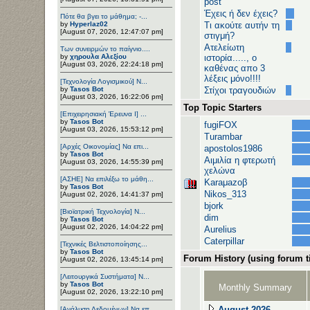
post
Έχεις ή δεν έχεις?
Πότε θα βγει το μάθημα; -...
by
Hyperlaz02
Τι ακούτε αυτήν τη
[August 07, 2026, 12:47:07 pm]
στιγμή?
Ατελείωτη
Των συνειρμών το παίγνιο....
by
χηρουλα Αλεξίου
ιστορία....., ο
[August 03, 2026, 22:24:18 pm]
καθένας απο 3
λέξεις μόνο!!!!
[Τεχνολογία Λογισμικού] Ν...
by
Tasos Bot
Στίχοι τραγουδιών
[August 03, 2026, 16:22:06 pm]
Top Topic Starters
[Επιχειρησιακή Έρευνα Ι] ...
by
Tasos Bot
fugiFOX
[August 03, 2026, 15:53:12 pm]
Turambar
[Αρχές Οικονομίας] Να επι...
apostolos1986
by
Tasos Bot
Αιμιλία η φτερωτή
[August 03, 2026, 14:55:39 pm]
χελώνα
[ΑΣΗΕ] Να επιλέξω το μάθη...
Karaμazoβ
by
Tasos Bot
Nikos_313
[August 02, 2026, 14:41:37 pm]
bjork
[Βιοϊατρική Τεχνολογία] Ν...
dim
by
Tasos Bot
[August 02, 2026, 14:04:22 pm]
Aurelius
Caterpillar
[Τεχνικές Βελτιστοποίησης...
by
Tasos Bot
Forum History (using forum ti
[August 02, 2026, 13:45:14 pm]
[Λειτουργικά Συστήματα] Ν...
by
Tasos Bot
Monthly Summary
[August 02, 2026, 13:22:10 pm]
August 2026
[Ανάλυση Δεδομένων] Να επ...