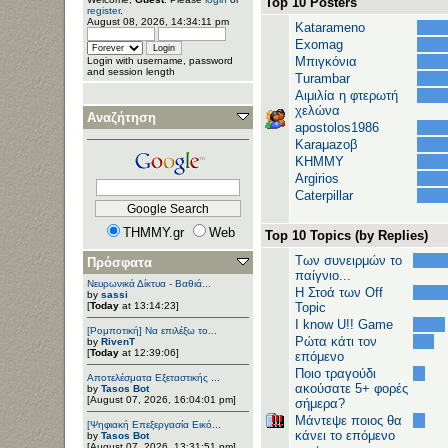
Top 10 Posters
register
.
August 08, 2026, 14:34:11 pm
Katarameno
Exomag
Μπιγκόνια
Login with username, password
and session length
Turambar
Αιμιλία η φτερωτή
χελώνα
Αναζήτηση
apostolos1986
Karaμazoβ
ΚΗΜΜΥ
Argirios
Caterpillar
THMMY.gr
Web
Top 10 Topics (by Replies)
Των συνειρμών το
Πρόσφατα
παίγνιο...
Νευρωνικά Δίκτυα - Βαθιά...
H Στοά των Off
by
sassi
[
Today
at 13:14:23]
Topic
I know U!! Game
[Ρομποτική] Να επιλέξω το...
Ρώτα κάτι τον
by
RivenT
[
Today
at 12:39:06]
επόμενο
Ποιο τραγούδι
Αποτελέσματα Εξεταστικής ...
ακούσατε 5+ φορές
by
Tasos Bot
[August 07, 2026, 16:04:01 pm]
σήμερα?
Μάντεψε ποιος θα
[Ψηφιακή Επεξεργασία Εικό...
κάνει το επόμενο
by
Tasos Bot
[August 07, 2026, 13:31:51 pm]