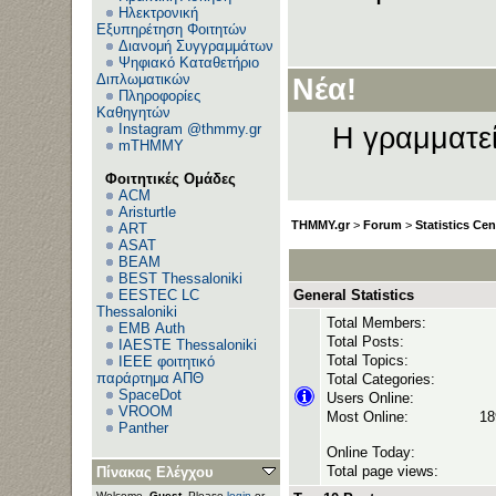
Ηλεκτρονική
Εξυπηρέτηση Φοιτητών
Διανομή Συγγραμμάτων
Ανεβά
Ψηφιακό Καταθετήριο
Διπλωματικών
Νέα!
Πληροφορίες
Καθηγητών
Instagram @thmmy.gr
Η γραμματεί
mTHMMY
Φοιτητικές Ομάδες
ACM
Aristurtle
THMMY.gr
>
Forum
>
Statistics Cen
ART
ASAT
BEAM
BEST Thessaloniki
EESTEC LC
General Statistics
Thessaloniki
Total Members:
EΜΒ Auth
Total Posts:
IAESTE Thessaloniki
Total Topics:
IEEE φοιτητικό
παράρτημα ΑΠΘ
Total Categories:
SpaceDot
Users Online:
VROOM
Most Online:
18
Panther
Online Today:
Total page views:
Πίνακας Ελέγχου
Welcome,
Guest
. Please
login
or