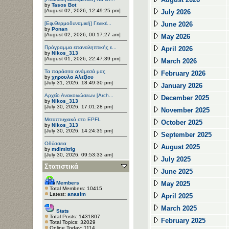
by
Tasos Bot
[August 02, 2026, 12:49:25 pm]
July 2026
[Εφ.Θερμοδυναμική] Γενικέ...
June 2026
by
Ponan
[August 02, 2026, 00:17:27 am]
May 2026
Πρόγραμμα επαναληπτικής ε...
April 2026
by
Nikos_313
[August 01, 2026, 22:47:39 pm]
March 2026
Τα παράσιτα ανάμεσά μας
February 2026
by
χηρουλα Αλεξίου
[July 31, 2026, 18:49:30 pm]
January 2026
Αρχείο Ανακοινώσεων [Arch...
December 2025
by
Nikos_313
[July 30, 2026, 17:01:28 pm]
November 2025
Μεταπτυχιακό στο EPFL
October 2025
by
Nikos_313
[July 30, 2026, 14:24:35 pm]
September 2025
Οδύσσεια
August 2025
by
mdimitrig
[July 30, 2026, 09:53:33 am]
July 2025
Στατιστικά
June 2025
Members
May 2025
Total Members: 10415
Latest:
anasim
April 2025
March 2025
Stats
Total Posts: 1431807
February 2025
Total Topics: 32029
Online Today: 1114