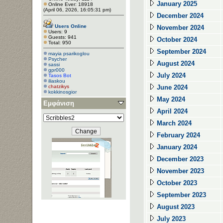
January 2025
Online Ever: 18918
(April 06, 2026, 16:05:31 pm)
December 2024
Users Online
November 2024
Users: 9
Guests: 941
October 2024
Total: 950
September 2024
mayia psarikoglou
Psycher
August 2024
sassi
gpr000
July 2024
Tasos Bot
iliaskou
chatzikys
June 2024
kokkinosgior
May 2024
Εμφάνιση
April 2024
March 2024
February 2024
January 2024
December 2023
November 2023
October 2023
September 2023
August 2023
July 2023