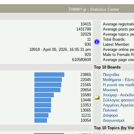
THMMY.gr - Statistics Center
10415
Average registrat
1431799
Average posts pe
32029
Average topics pe
11
Total Boards:
930
Latest Member:
18918 - April 06, 2026, 16:05:31 pm
Average online pe
920
Male to Female Ra
610580609
Average page vie
Top 10 Boards
23865
Παιχνίδια
22045
Μαθήματα - Εξετα
21565
Η γωνιά του παιδ
20654
Μουσική
15580
Χιούμορ - Ανέκδο
13446
Σύλλογος φοιτητ
13353
Ληγμένες Αγγελίε
13065
Πολιτικά
11211
Διάφορα
10054
Διαγωνισμοί
Top 10 Topics (by Vi