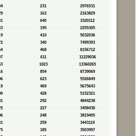
34
231
2976531
29
163
2163829
31
640
1520112
43
195
2255305
19
410
5032036
72
340
7499393
64
468
8156712
97
611
11229036
53
1023
13360265
16
854
8739069
06
623
5526849
19
469
5675643
90
428
5152321
01
292
4844238
25
227
3458430
06
248
3819405
31
259
3443119
75
185
3503997