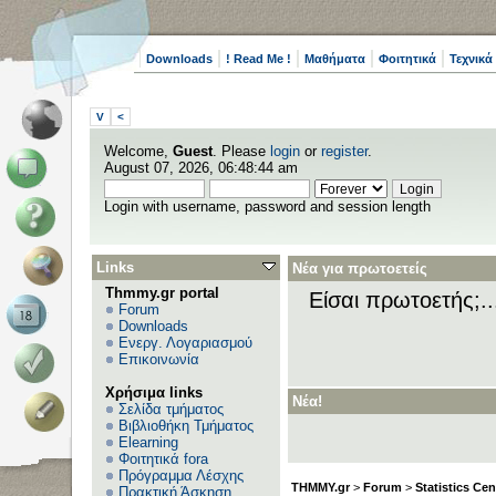
Downloads
! Read Me !
Μαθήματα
Φοιτητικά
Τεχνικά
V
<
Welcome,
Guest
. Please
login
or
register
.
August 07, 2026, 06:48:44 am
Login with username, password and session length
Links
Νέα για πρωτοετείς
Thmmy.gr portal
Είσαι πρωτοετής;.
Forum
Downloads
Ενεργ. Λογαριασμού
Επικοινωνία
Χρήσιμα links
Νέα!
Σελίδα τμήματος
Βιβλιοθήκη Τμήματος
Elearning
Φοιτητικά fora
Πρόγραμμα Λέσχης
THMMY.gr
>
Forum
>
Statistics Cen
Πρακτική Άσκηση