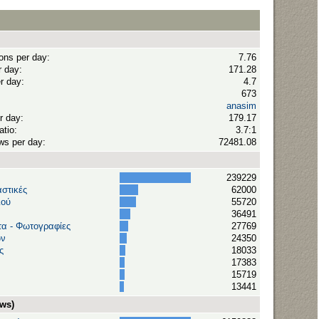
ions per day:
7.76
r day:
171.28
r day:
4.7
673
anasim
r day:
179.17
tio:
3.7:1
ws per day:
72481.08
239229
στικές
62000
ιού
55720
36491
τα - Φωτογραφίες
27769
ών
24350
ς
18033
17383
15719
13441
ews)