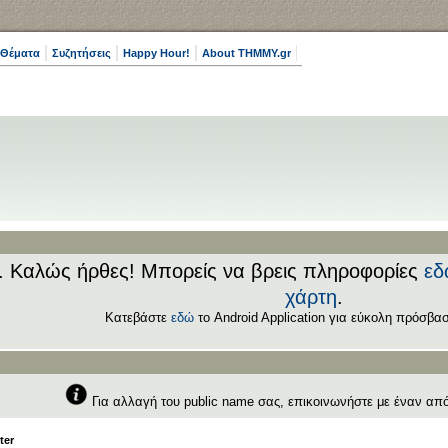
 Θέματα
Συζητήσεις
Happy Hour!
About THMMY.gr
.. Καλώς ήρθες! Μπορείς να βρεις πληροφορίες
εδ
χάρτη
.
Κατεβάστε
εδώ
το Android Application για εύκολη πρόσβασ
Για αλλαγή του public name σας, επικοινωνήστε με έναν απ
ter