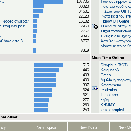
...
107735
Των συνειρμών το
38328
Ποιο τραγούδι ακ
34631
H Στοά των Off T
22123
Ρώτα κάτι τον επ
5+ φορές σήμερα?
13132
I know U!! Game
ο επόμενο post
12960
Τι ακούτε αυτήν τ
12767
Στίχοι τραγουδιών
?
9396
Έχεις ή δεν έχεις
 καθένας απο 3
8757
Αστείες Φωτογραφ
Μάντεψε ποιος θα
8319
Most Time Online
515
Sisyphus (BOT)
446
Karaμazoβ
403
Grecs
400
Αιμιλία η φτερωτ
397
Katarameno
324
testiculos
321
il capitano
277
λήθη
260
ΚΗΜΜΥ
250
leukosaraphs!
me offset)
ary
New Topics
New Posts
New M