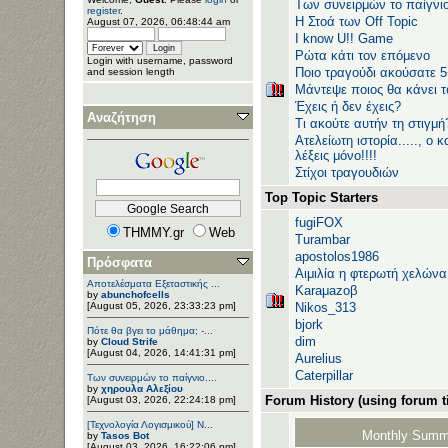
Των συνειρμών το παίγνιο
register
.
H Στοά των Off Topic
August 07, 2026, 06:48:44 am
I know U!! Game
Ρώτα κάτι τον επόμενο
Login with username, password
Ποιο τραγούδι ακούσατε 
and session length
Μάντεψε ποιος θα κάνει τ
Έχεις ή δεν έχεις?
Αναζήτηση
Τι ακούτε αυτήν τη στιγμή
Ατελείωτη ιστορία....., ο
λέξεις μόνο!!!!
Στίχοι τραγουδιών
Top Topic Starters
fugiFOX
THMMY.gr
Web
Turambar
apostolos1986
Πρόσφατα
Αιμιλία η φτερωτή χελώνα
Αποτελέσματα Εξεταστικής ...
Karaμazoβ
by
abunchofcells
[August 05, 2026, 23:33:23 pm]
Nikos_313
bjork
Πότε θα βγει το μάθημα; -...
dim
by
Cloud Strife
[August 04, 2026, 14:41:31 pm]
Aurelius
Caterpillar
Των συνειρμών το παίγνιο....
by
χηρουλα Αλεξίου
Forum History (using forum ti
[August 03, 2026, 22:24:18 pm]
[Τεχνολογία Λογισμικού] Ν...
Monthly Summ
by
Tasos Bot
[August 03, 2026, 16:22:06 pm]