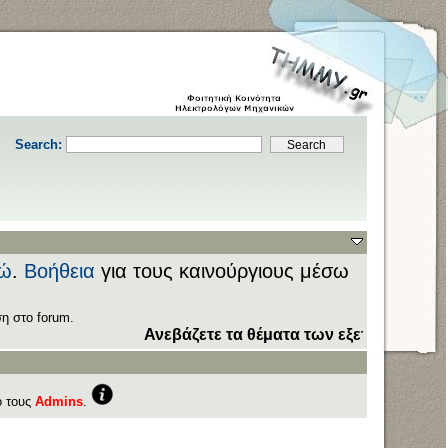
Search:
ώ
.
Βοήθεια
για τους καινούργιους μέσω
η στο forum.
Ανεβάζετε τα θέματα των εξετάσεων στον τομέα
D
ό τους
Admins
.