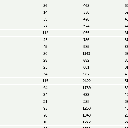
26
462
6
14
330
5
35
478
4
27
524
4
112
655
3
23
786
3
45
985
3
20
1143
3
28
682
3
23
601
3
34
982
4
115
2422
5
94
1769
3
34
633
4
31
528
3
93
1250
4
70
1040
2
10
1272
2