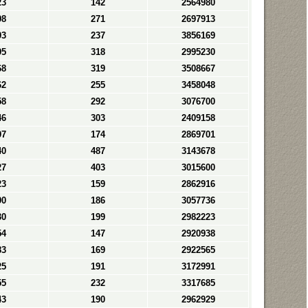
23
142
2564980
98
271
2697913
93
237
3856169
95
318
2995230
68
319
3508667
62
255
3458048
58
292
3076700
46
303
2409158
97
174
2869701
40
487
3143678
27
403
3015600
23
159
2862916
90
186
3057736
30
199
2982223
54
147
2920938
83
169
2922565
25
191
3172991
55
232
3317685
43
190
2962929