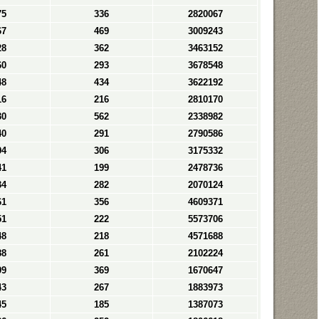
75
336
2820067
67
469
3009243
28
362
3463152
60
293
3678548
48
434
3622192
16
216
2810170
30
562
2338982
40
291
2790586
94
306
3175332
41
199
2478736
34
282
2070124
61
356
4609371
51
222
5573706
48
218
4571688
88
261
2102224
99
369
1670647
43
267
1883973
45
185
1387073