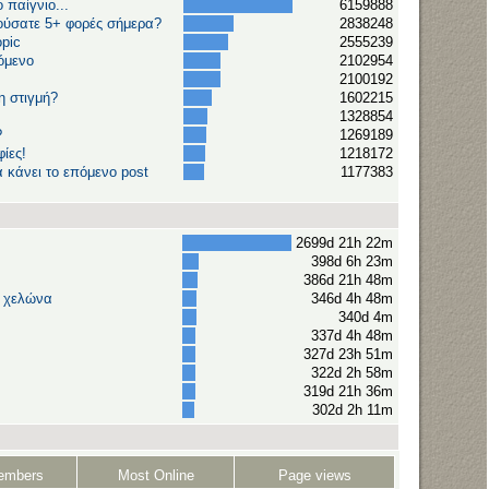
 παίγνιο...
6159888
ούσατε 5+ φορές σήμερα?
2838248
opic
2555239
όμενο
2102954
2100192
η στιγμή?
1602215
1328854
?
1269189
ίες!
1218172
 κάνει το επόμενο post
1177383
2699d 21h 22m
398d 6h 23m
386d 21h 48m
ή χελώνα
346d 4h 48m
340d 4m
337d 4h 48m
327d 23h 51m
322d 2h 58m
319d 21h 36m
302d 2h 11m
embers
Most Online
Page views