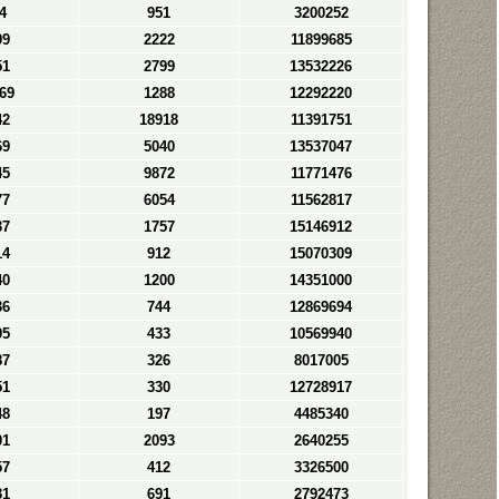
4
951
3200252
99
2222
11899685
51
2799
13532226
69
1288
12292220
42
18918
11391751
69
5040
13537047
45
9872
11771476
77
6054
11562817
37
1757
15146912
14
912
15070309
40
1200
14351000
36
744
12869694
05
433
10569940
87
326
8017005
51
330
12728917
48
197
4485340
01
2093
2640255
57
412
3326500
31
691
2792473