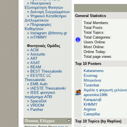
Ηλεκτρονική
Εξυπηρέτηση Φοιτητών
Διανομή Συγγραμμάτων
General Statistics
Ψηφιακό Καταθετήριο
Διπλωματικών
Total Members:
Πληροφορίες
Total Posts:
Καθηγητών
Total Topics:
Instagram @thmmy.gr
mTHMMY
Total Categories:
Users Online:
Φοιτητικές Ομάδες
Most Online:
ACM
Online Today:
Aristurtle
Total page views:
ART
ASAT
Top 10 Posters
BEAM
Katarameno
BEST Thessaloniki
EESTEC LC
Exomag
Thessaloniki
Μπιγκόνια
EΜΒ Auth
Turambar
IAESTE Thessaloniki
Αιμιλία η φτερωτή χελώνα
IEEE φοιτητικό
apostolos1986
παράρτημα ΑΠΘ
Karaμazoβ
SpaceDot
ΚΗΜΜΥ
VROOM
Argirios
Panther
Caterpillar
Πίνακας Ελέγχου
Top 10 Topics (by Replies)
Welcome,
Guest
. Please
login
or