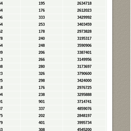
44
195
2634718
44
176
2612023
96
333
3429992
54
253
3403459
62
178
2973828
78
240
3195317
54
248
3590906
39
206
3387401
13
266
3149956
38
280
3173697
23
326
3790600
25
298
3424000
18
176
2976725
04
238
3295888
91
901
3714741
37
337
4859076
75
202
2848197
79
401
3995734
43
308
4545200