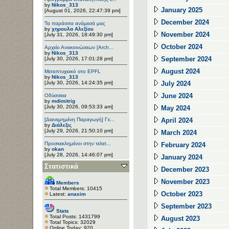
by
Nikos_313
January 2025
[August 01, 2026, 22:47:39 pm]
December 2024
Τα παράσιτα ανάμεσά μας
by
χηρουλα Αλεξίου
November 2024
[July 31, 2026, 18:49:30 pm]
October 2024
Αρχείο Ανακοινώσεων [Arch...
by
Nikos_313
September 2024
[July 30, 2026, 17:01:28 pm]
August 2024
Μεταπτυχιακό στο EPFL
by
Nikos_313
[July 30, 2026, 14:24:35 pm]
July 2024
June 2024
Οδύσσεια
by
mdimitrig
[July 30, 2026, 09:53:33 am]
May 2024
[Διανεμημένη Παραγωγή] Γε...
April 2024
by
Διάλεξις
[July 29, 2026, 21:50:10 pm]
March 2024
Προσκεκλημένοι στην τελετ...
February 2024
by
okan
[July 28, 2026, 14:46:07 pm]
January 2024
Στατιστικά
December 2023
November 2023
Members
Total Members: 10415
October 2023
Latest:
anasim
September 2023
Stats
Total Posts: 1431799
August 2023
Total Topics: 32029
Online Today: 920