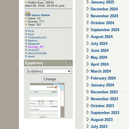
January 2025
Online Ever: 18918
(April 06, 2026, 16:05:31 pm)
December 2024
Users Online
November 2024
Users: 10
Guests: 777
October 2024
Total: 787
September 2024
Pcsc
kvas
August 2024
Thanasiscon1
iliaskou
July 2024
Gaspard
George_RT
chris123
June 2024
abunchofcells
sassi
May 2024
Εμφάνιση
April 2024
March 2024
February 2024
January 2024
December 2023
November 2023
October 2023
September 2023
August 2023
July 2023