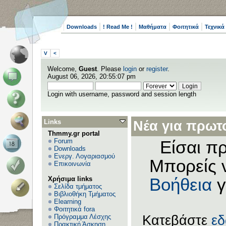
Downloads
! Read Me !
Μαθήματα
Φοιτητικά
Τεχνικά
V
<
Welcome,
Guest
. Please
login
or
register
.
August 06, 2026, 20:55:07 pm
Login with username, password and session length
Links
Νέα για πρωτο
Thmmy.gr portal
Forum
Είσαι πρ
Downloads
Ενεργ. Λογαριασμού
Μπορείς 
Επικοινωνία
Χρήσιμα links
Βοήθεια
γ
Σελίδα τμήματος
Βιβλιοθήκη Τμήματος
Elearning
Φοιτητικά fora
Πρόγραμμα Λέσχης
Κατεβάστε
ε
Πρακτική Άσκηση