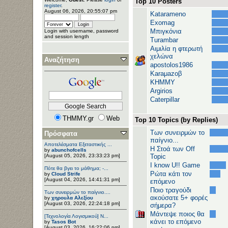
Top 10 Posters
register
.
August 06, 2026, 20:55:07 pm
Katarameno
Exomag
Μπιγκόνια
Login with username, password
and session length
Turambar
Αιμιλία η φτερωτή
χελώνα
Αναζήτηση
apostolos1986
Karaμazoβ
ΚΗΜΜΥ
Argirios
Caterpillar
THMMY.gr
Web
Top 10 Topics (by Replies)
Των συνειρμών το
Πρόσφατα
παίγνιο...
Αποτελέσματα Εξεταστικής ...
H Στοά των Off
by
abunchofcells
[August 05, 2026, 23:33:23 pm]
Topic
I know U!! Game
Πότε θα βγει το μάθημα; -...
Ρώτα κάτι τον
by
Cloud Strife
[August 04, 2026, 14:41:31 pm]
επόμενο
Ποιο τραγούδι
Των συνειρμών το παίγνιο....
ακούσατε 5+ φορές
by
χηρουλα Αλεξίου
[August 03, 2026, 22:24:18 pm]
σήμερα?
Μάντεψε ποιος θα
[Τεχνολογία Λογισμικού] Ν...
κάνει το επόμενο
by
Tasos Bot
[August 03, 2026, 16:22:06 pm]