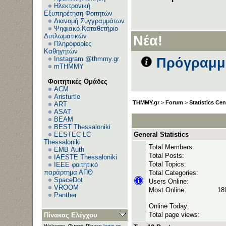
Ηλεκτρονική
Εξυπηρέτηση Φοιτητών
Διανομή Συγγραμμάτων
Ανεβ
Ψηφιακό Καταθετήριο
Διπλωματικών
Νέα!
Πληροφορίες
Καθηγητών
Instagram @thmmy.gr
Πρόγραμμα
mTHMMY
Φοιτητικές Ομάδες
ACM
Aristurtle
THMMY.gr
>
Forum
>
Statistics Cen
ART
ASAT
BEAM
BEST Thessaloniki
EESTEC LC
General Statistics
Thessaloniki
Total Members:
EΜΒ Auth
Total Posts:
IAESTE Thessaloniki
Total Topics:
IEEE φοιτητικό
παράρτημα ΑΠΘ
Total Categories:
SpaceDot
Users Online:
VROOM
Most Online:
189
Panther
Online Today:
Total page views:
Πίνακας Ελέγχου
Welcome,
Guest
. Please
login
or