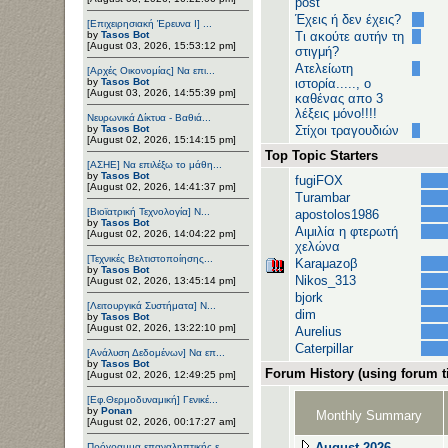
post
Έχεις ή δεν έχεις?
[Επιχειρησιακή Έρευνα Ι] ...
by
Tasos Bot
Τι ακούτε αυτήν τη
[August 03, 2026, 15:53:12 pm]
στιγμή?
Ατελείωτη
[Αρχές Οικονομίας] Να επι...
by
Tasos Bot
ιστορία....., ο
[August 03, 2026, 14:55:39 pm]
καθένας απο 3
λέξεις μόνο!!!!
Νευρωνικά Δίκτυα - Βαθιά...
by
Tasos Bot
Στίχοι τραγουδιών
[August 02, 2026, 15:14:15 pm]
Top Topic Starters
[ΑΣΗΕ] Να επιλέξω το μάθη...
by
Tasos Bot
fugiFOX
[August 02, 2026, 14:41:37 pm]
Turambar
[Βιοϊατρική Τεχνολογία] Ν...
apostolos1986
by
Tasos Bot
Αιμιλία η φτερωτή
[August 02, 2026, 14:04:22 pm]
χελώνα
[Τεχνικές Βελτιστοποίησης...
Karaμazoβ
by
Tasos Bot
Nikos_313
[August 02, 2026, 13:45:14 pm]
bjork
[Λειτουργικά Συστήματα] Ν...
dim
by
Tasos Bot
[August 02, 2026, 13:22:10 pm]
Aurelius
Caterpillar
[Ανάλυση Δεδομένων] Να επ...
by
Tasos Bot
Forum History (using forum ti
[August 02, 2026, 12:49:25 pm]
[Εφ.Θερμοδυναμική] Γενικέ...
by
Ponan
Monthly Summary
[August 02, 2026, 00:17:27 am]
August 2026
Πρόγραμμα επαναληπτικής ε...