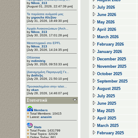
by
Nikos_313
[August 01, 2026, 22:47:39 pm]
July 2026
Τα παράσιτα ανάμεσά μας
June 2026
by
χηρουλα Αλεξίου
[July 31, 2026, 18:49:30 pm]
May 2026
Αρχείο Ανακοινώσεων [Arch...
April 2026
by
Nikos_313
[July 30, 2026, 17:01:28 pm]
March 2026
Μεταπτυχιακό στο EPFL
February 2026
by
Nikos_313
[July 30, 2026, 14:24:35 pm]
January 2026
Οδύσσεια
December 2025
by
mdimitrig
[July 30, 2026, 09:53:33 am]
November 2025
[Διανεμημένη Παραγωγή] Γε...
October 2025
by
Διάλεξις
[July 29, 2026, 21:50:10 pm]
September 2025
Προσκεκλημένοι στην τελετ...
August 2025
by
okan
[July 28, 2026, 14:46:07 pm]
July 2025
Στατιστικά
June 2025
Members
May 2025
Total Members: 10415
Latest:
anasim
April 2025
March 2025
Stats
Total Posts: 1431799
February 2025
Total Topics: 32029
Online Today: 861