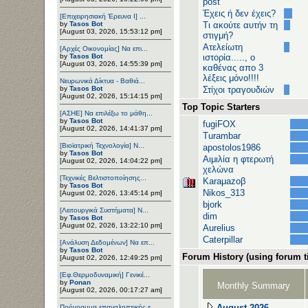
post
Έχεις ή δεν έχεις?
[Επιχειρησιακή Έρευνα Ι] ...
by
Tasos Bot
Τι ακούτε αυτήν τη
[August 03, 2026, 15:53:12 pm]
στιγμή?
Ατελείωτη
[Αρχές Οικονομίας] Να επι...
by
Tasos Bot
ιστορία....., ο
[August 03, 2026, 14:55:39 pm]
καθένας απο 3
λέξεις μόνο!!!!
Νευρωνικά Δίκτυα - Βαθιά...
by
Tasos Bot
Στίχοι τραγουδιών
[August 02, 2026, 15:14:15 pm]
Top Topic Starters
[ΑΣΗΕ] Να επιλέξω το μάθη...
by
Tasos Bot
fugiFOX
[August 02, 2026, 14:41:37 pm]
Turambar
[Βιοϊατρική Τεχνολογία] Ν...
apostolos1986
by
Tasos Bot
Αιμιλία η φτερωτή
[August 02, 2026, 14:04:22 pm]
χελώνα
[Τεχνικές Βελτιστοποίησης...
Karaμazoβ
by
Tasos Bot
Nikos_313
[August 02, 2026, 13:45:14 pm]
bjork
[Λειτουργικά Συστήματα] Ν...
dim
by
Tasos Bot
[August 02, 2026, 13:22:10 pm]
Aurelius
Caterpillar
[Ανάλυση Δεδομένων] Να επ...
by
Tasos Bot
Forum History (using forum ti
[August 02, 2026, 12:49:25 pm]
[Εφ.Θερμοδυναμική] Γενικέ...
by
Ponan
Monthly Summary
[August 02, 2026, 00:17:27 am]
August 2026
Πρόγραμμα επαναληπτικής ε...