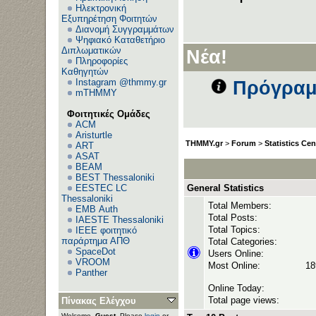
Ηλεκτρονική
Εξυπηρέτηση Φοιτητών
Διανομή Συγγραμμάτων
Ανε
Ψηφιακό Καταθετήριο
Διπλωματικών
Νέα!
Πληροφορίες
Καθηγητών
Instagram @thmmy.gr
Πρόγραμ
mTHMMY
Φοιτητικές Ομάδες
ACM
Aristurtle
THMMY.gr
>
Forum
>
Statistics Cen
ART
ASAT
BEAM
BEST Thessaloniki
EESTEC LC
General Statistics
Thessaloniki
Total Members:
EΜΒ Auth
Total Posts:
IAESTE Thessaloniki
Total Topics:
IEEE φοιτητικό
παράρτημα ΑΠΘ
Total Categories:
SpaceDot
Users Online:
VROOM
Most Online:
18
Panther
Online Today:
Total page views:
Πίνακας Ελέγχου
Welcome,
Guest
. Please
login
or