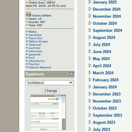
January 2025
Online Ever: 18918
(April 06, 2026, 16:05:31 pm)
December 2024
Users Online
November 2024
Users: 13
Guests: 387
October 2024
Total: 400
September 2024
filkilkis
micelethe
August 2024
Tasos Bot
Σβέλτο Φτυάρι
July 2024
stmanzaf
aachmet
kakousios
June 2024
gpapmtb
kouf
May 2024
nikosmonov
Psycher
April 2024
Giannis Masterio
March 2024
Εμφάνιση
February 2024
January 2024
December 2023
November 2023
October 2023
September 2023
August 2023
July 2023