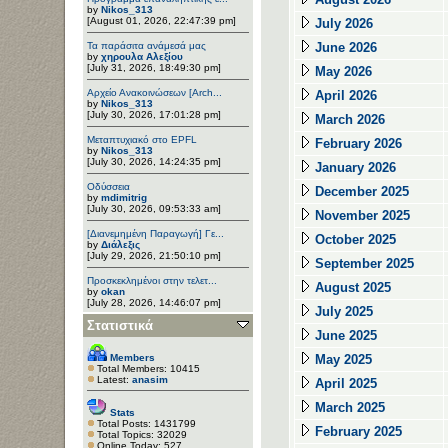
by
Nikos_313
[August 01, 2026, 22:47:39 pm]
July 2026
Τα παράσιτα ανάμεσά μας
June 2026
by
χηρουλα Αλεξίου
[July 31, 2026, 18:49:30 pm]
May 2026
Αρχείο Ανακοινώσεων [Arch...
April 2026
by
Nikos_313
[July 30, 2026, 17:01:28 pm]
March 2026
Μεταπτυχιακό στο EPFL
February 2026
by
Nikos_313
[July 30, 2026, 14:24:35 pm]
January 2026
Οδύσσεια
December 2025
by
mdimitrig
[July 30, 2026, 09:53:33 am]
November 2025
[Διανεμημένη Παραγωγή] Γε...
October 2025
by
Διάλεξις
[July 29, 2026, 21:50:10 pm]
September 2025
Προσκεκλημένοι στην τελετ...
August 2025
by
okan
[July 28, 2026, 14:46:07 pm]
July 2025
Στατιστικά
June 2025
Members
May 2025
Total Members: 10415
Latest:
anasim
April 2025
March 2025
Stats
Total Posts: 1431799
February 2025
Total Topics: 32029
Online Today: 527