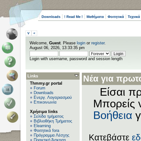
Downloads
! Read Me !
Μαθήματα
Φοιτητικά
Τεχνικά
V
<
Welcome,
Guest
. Please
login
or
register
.
August 06, 2026, 13:33:35 pm
Login with username, password and session length
Links
Νέα για πρωτο
Thmmy.gr portal
Forum
Είσαι πρ
Downloads
Ενεργ. Λογαριασμού
Μπορείς 
Επικοινωνία
Χρήσιμα links
Βοήθεια
γ
Σελίδα τμήματος
Βιβλιοθήκη Τμήματος
Elearning
Φοιτητικά fora
Πρόγραμμα Λέσχης
Κατεβάστε
ε
Πρακτική Άσκηση