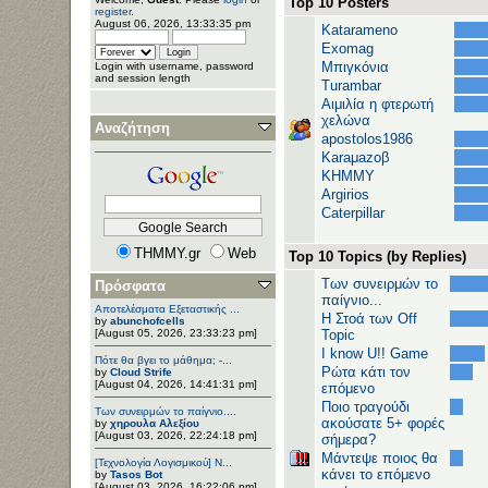
Top 10 Posters
register
.
August 06, 2026, 13:33:35 pm
Katarameno
Exomag
Μπιγκόνια
Login with username, password
and session length
Turambar
Αιμιλία η φτερωτή
χελώνα
Αναζήτηση
apostolos1986
Karaμazoβ
ΚΗΜΜΥ
Argirios
Caterpillar
THMMY.gr
Web
Top 10 Topics (by Replies)
Των συνειρμών το
Πρόσφατα
παίγνιο...
Αποτελέσματα Εξεταστικής ...
H Στοά των Off
by
abunchofcells
[August 05, 2026, 23:33:23 pm]
Topic
I know U!! Game
Πότε θα βγει το μάθημα; -...
Ρώτα κάτι τον
by
Cloud Strife
[August 04, 2026, 14:41:31 pm]
επόμενο
Ποιο τραγούδι
Των συνειρμών το παίγνιο....
ακούσατε 5+ φορές
by
χηρουλα Αλεξίου
[August 03, 2026, 22:24:18 pm]
σήμερα?
Μάντεψε ποιος θα
[Τεχνολογία Λογισμικού] Ν...
κάνει το επόμενο
by
Tasos Bot
[August 03, 2026, 16:22:06 pm]