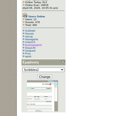
Online Today: 912
Online Ever: 18918
(April 06, 2026, 16:05:31 pm)
Users Online
Users: 12
Guests: 478
Total: 490
AcDimitri
Sanaia
vpoug
dsaragiotis
chris123
leukosaraphs!
Gray139
Gaspard
Pcsc
apob
Εμφάνιση