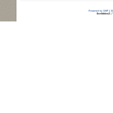
Powered by SMF
|
S
Scribbles2
| 