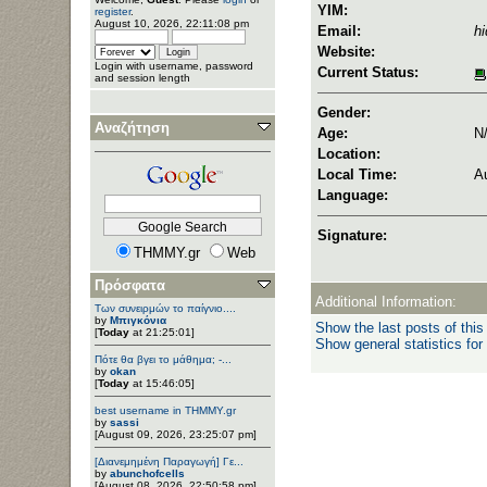
YIM:
register
.
August 10, 2026, 22:11:08 pm
Email:
h
Website:
Login with username, password
Current Status:
and session length
Gender:
Αναζήτηση
Age:
N
Location:
Local Time:
A
Language:
Signature:
THMMY.gr
Web
Πρόσφατα
Additional Information:
Των συνειρμών το παίγνιο....
by
Μπιγκόνια
Show the last posts of this
[
Today
at 21:25:01]
Show general statistics for
Πότε θα βγει το μάθημα; -...
by
okan
[
Today
at 15:46:05]
best username in THMMY.gr
by
sassi
[August 09, 2026, 23:25:07 pm]
[Διανεμημένη Παραγωγή] Γε...
by
abunchofcells
[August 08, 2026, 22:50:58 pm]