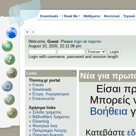
Downloads
! Read Me !
Μαθήματα
Φοιτητικά
Τεχνικά
V
<
Welcome,
Guest
. Please
login
or
register
.
August 10, 2026, 22:11:08 pm
Login with username, password and session length
Links
Νέα για πρωτο
Thmmy.gr portal
Forum
Είσαι πρ
Downloads
Ενεργ. Λογαριασμού
Μπορείς 
Επικοινωνία
Χρήσιμα links
Βοήθεια
γ
Σελίδα τμήματος
Βιβλιοθήκη Τμήματος
Elearning
Φοιτητικά fora
Πρόγραμμα Λέσχης
Κατεβάστε
ε
Πρακτική Άσκηση