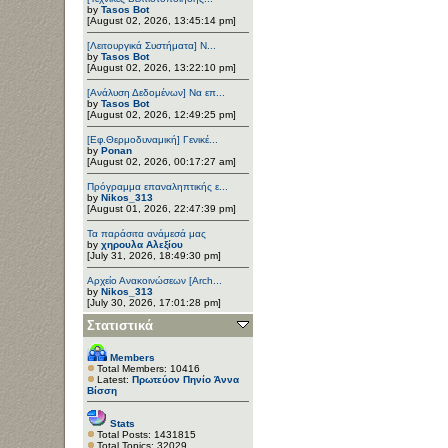
by
Tasos Bot
[August 02, 2026, 13:45:14 pm]
[Λειτουργικά Συστήματα] Ν...
by
Tasos Bot
[August 02, 2026, 13:22:10 pm]
[Ανάλυση Δεδομένων] Να επ...
by
Tasos Bot
[August 02, 2026, 12:49:25 pm]
[Εφ.Θερμοδυναμική] Γενικέ...
by
Ponan
[August 02, 2026, 00:17:27 am]
Πρόγραμμα επαναληπτικής ε...
by
Nikos_313
[August 01, 2026, 22:47:39 pm]
Τα παράσιτα ανάμεσά μας
by
χηρουλα Αλεξίου
[July 31, 2026, 18:49:30 pm]
Αρχείο Ανακοινώσεων [Arch...
by
Nikos_313
[July 30, 2026, 17:01:28 pm]
Στατιστικά
Members
Total Members: 10416
Latest:
Πρωτεύον Πηνίο Άννα
Βίσση
Stats
Total Posts: 1431815
Total Topics: 32029