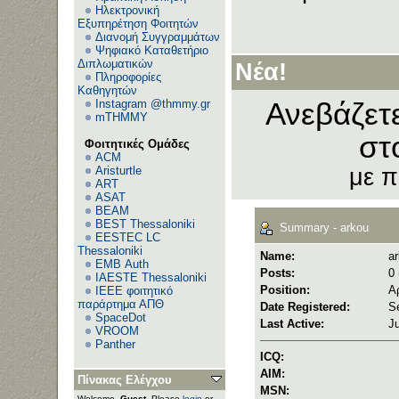
Ηλεκτρονική
Εξυπηρέτηση Φοιτητών
Διανομή Συγγραμμάτων
Ψηφιακό Καταθετήριο
Διπλωματικών
Νέα!
Πληροφορίες
Καθηγητών
Instagram @thmmy.gr
Ανεβάζετ
mTHMMY
στ
Φοιτητικές Ομάδες
ACM
Aristurtle
με 
ART
ASAT
BEAM
BEST Thessaloniki
Summary - arkou
EESTEC LC
Thessaloniki
Name:
a
EΜΒ Auth
Posts:
0 
IAESTE Thessaloniki
Position:
Α
IEEE φοιτητικό
παράρτημα ΑΠΘ
Date Registered:
S
SpaceDot
Last Active:
J
VROOM
Panther
ICQ:
AIM:
Πίνακας Ελέγχου
MSN:
Welcome,
Guest
. Please
login
or