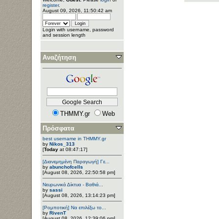
register
.
August 09, 2026, 11:50:42 am
Login with username, password
and session length
Αναζήτηση
THMMY.gr
Web
Πρόσφατα
best username in THMMY.gr
by
Nikos_313
[
Today
at 08:47:17]
[Διανεμημένη Παραγωγή] Γε...
by
abunchofcells
[August 08, 2026, 22:50:58 pm]
Νευρωνικά Δίκτυα - Βαθιά...
by
sassi
[August 08, 2026, 13:14:23 pm]
[Ρομποτική] Να επιλέξω το...
by
RivenT
[August 08, 2026, 12:39:06 pm]