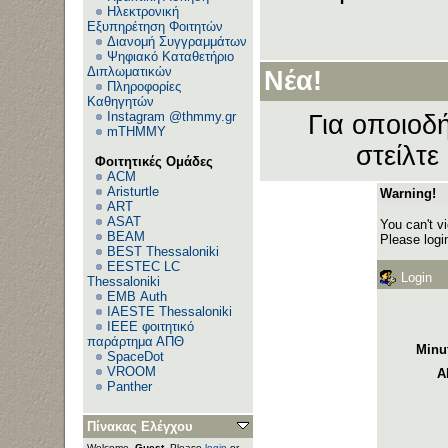
Ηλεκτρονική
Εξυπηρέτηση Φοιτητών
Διανομή Συγγραμμάτων
Ψηφιακό Καταθετήριο
Διπλωματικών
Νέα!
Πληροφορίες
Καθηγητών
Instagram @thmmy.gr
Για οποιοδή
mTHMMY
στείλτε
Φοιτητικές Ομάδες
ACM
Aristurtle
Warning!
ART
ASAT
You can't v
BEAM
Please logi
BEST Thessaloniki
EESTEC LC
Login
Thessaloniki
EΜΒ Auth
IAESTE Thessaloniki
IEEE φοιτητικό
παράρτημα ΑΠΘ
Minut
SpaceDot
VROOM
A
Panther
Πίνακας Ελέγχου
Welcome,
Guest
. Please
login
or