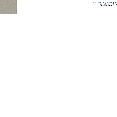
Powered by SMF
|
S
Scribbles2
| 