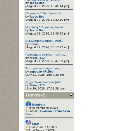
by
Tasos Bot
[August 02, 2026, 13:45:14 pm]
[Λειτουργικά Συστήματα] Ν...
by
Tasos Bot
[August 02, 2026, 13:22:10 pm]
[Ανάλυση Δεδομένων] Να επ...
by
Tasos Bot
[August 02, 2026, 12:49:25 pm]
[Εφ.Θερμοδυναμική] Γενικέ...
by
Ponan
[August 02, 2026, 00:17:27 am]
Πρόγραμμα επαναληπτικής ε...
by
Nikos_313
[August 01, 2026, 22:47:39 pm]
Τα παράσιτα ανάμεσά μας
by
χηρουλα Αλεξίου
[July 31, 2026, 18:49:30 pm]
Αρχείο Ανακοινώσεων [Arch...
by
Nikos_313
[July 30, 2026, 17:01:28 pm]
Στατιστικά
Members
Total Members: 10416
Latest:
Πρωτεύον Πηνίο Άννα
Βίσση
Stats
Total Posts: 1431809
Total Topics: 32029