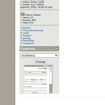
Online Today: 1028
Online Ever: 18918
(April 06, 2026, 16:05:31 pm)
Users Online
Users: 10
Guests: 864
Total: 874
kkolerd
ThanosKoutsoump
cpt38
Captain
geoarg
PAPARI69
christina02
Εμφάνιση