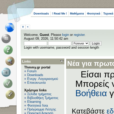
Downloads
! Read Me !
Μαθήματα
Φοιτητικά
Τεχνικά
V
<
Welcome,
Guest
. Please
login
or
register
.
August 09, 2026, 11:50:42 am
Login with username, password and session length
Links
Νέα για πρωτο
Thmmy.gr portal
Forum
Είσαι πρ
Downloads
Ενεργ. Λογαριασμού
Μπορείς 
Επικοινωνία
Χρήσιμα links
Βοήθεια
γ
Σελίδα τμήματος
Βιβλιοθήκη Τμήματος
Elearning
Φοιτητικά fora
Πρόγραμμα Λέσχης
Κατεβάστε
ε
Πρακτική Άσκηση