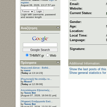
register
.
Email:
August 08, 2026, 13:17:57 pm
Website:
Current Status:
Login with username, password
and session length
Gender:
Age:
Αναζήτηση
Location:
Local Time:
Language:
Signature:
THMMY.gr
Web
Πρόσφατα
Additional Information:
Νευρωνικά Δίκτυα - Βαθιά...
Show the last posts of this
by
sassi
Show general statistics for
[
Today
at 13:14:23]
[Ρομποτική] Να επιλέξω το...
by
RivenT
[
Today
at 12:39:06]
Αποτελέσματα Εξεταστικής ...
by
Tasos Bot
[August 07, 2026, 16:04:01 pm]
[Ψηφιακή Επεξεργασία Εικό...
by
Tasos Bot
[August 07, 2026, 13:31:51 pm]