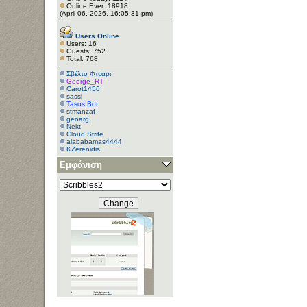
Online Ever: 18918
(April 06, 2026, 16:05:31 pm)
Users Online
Users: 16
Guests: 752
Total: 768
Σβέλτο Φτυάρι
George_RT
Carot1456
sassi
Tasos Bot
stmanzaf
geoarg
Nekt
Cloud Strife
alababamas4444
KZerenidis
vpoug
Εμφάνιση
hacky