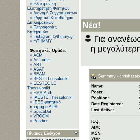
Ηλεκτρονική
Εξυπηρέτηση Φοιτητών
Διανομή Συγγραμμάτων
Ψηφιακό Καταθετήριο
Διπλωματικών
Νέα!
Πληροφορίες
Καθηγητών
Instagram @thmmy.gr
Για ανανέωσ
mTHMMY
η μεγαλύτερη
Φοιτητικές Ομάδες
ACM
Aristurtle
ART
ASAT
BEAM
Summary - chriskazak
BEST Thessaloniki
EESTEC LC
Name:
Thessaloniki
Posts:
EΜΒ Auth
IAESTE Thessaloniki
Position:
IEEE φοιτητικό
Date Registered:
παράρτημα ΑΠΘ
Last Active:
SpaceDot
VROOM
Panther
ICQ:
AIM:
Πίνακας Ελέγχου
MSN:
YIM:
Welcome,
Guest
. Please
login
or