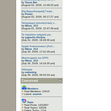
by
Tasos Bot
[August 02, 2026, 12:49:25 pm]
[Εφ.Θερμοδυναμική] Γενικέ...
by
Ponan
[August 02, 2026, 00:17:27 am]
Πρόγραμμα επαναληπτικής ε...
by
Nikos_313
[August 01, 2026, 22:47:39 pm]
Τα παράσιτα ανάμεσά μας
by
χηρουλα Αλεξίου
[July 31, 2026, 18:49:30 pm]
Αρχείο Ανακοινώσεων [Arch...
by
Nikos_313
[July 30, 2026, 17:01:28 pm]
Μεταπτυχιακό στο EPFL
by
Nikos_313
[July 30, 2026, 14:24:35 pm]
Οδύσσεια
by
mdimitrig
[July 30, 2026, 09:53:33 am]
Στατιστικά
Members
Total Members: 10415
Latest:
anasim
Stats
Total Posts: 1431807
Total Topics: 32029
Online Today: 1114