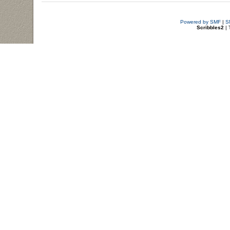
Powered by SMF
|
S
Scribbles2
| 