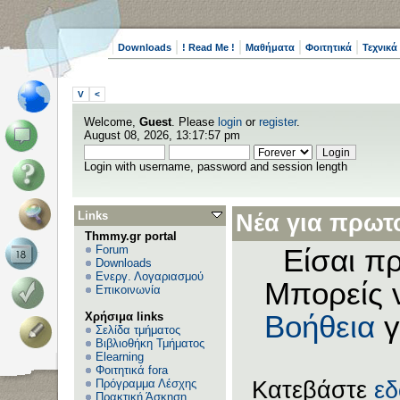
Downloads
! Read Me !
Μαθήματα
Φοιτητικά
Τεχνικά
V
<
Welcome,
Guest
. Please
login
or
register
.
August 08, 2026, 13:17:57 pm
Login with username, password and session length
Links
Νέα για πρωτο
Thmmy.gr portal
Forum
Είσαι πρ
Downloads
Ενεργ. Λογαριασμού
Μπορείς 
Επικοινωνία
Χρήσιμα links
Βοήθεια
γ
Σελίδα τμήματος
Βιβλιοθήκη Τμήματος
Elearning
Φοιτητικά fora
Πρόγραμμα Λέσχης
Κατεβάστε
ε
Πρακτική Άσκηση