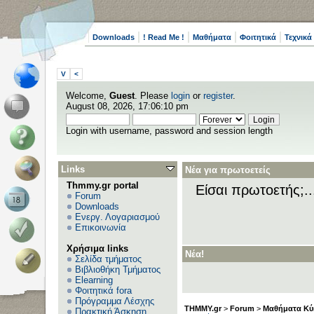
Downloads
! Read Me !
Μαθήματα
Φοιτητικά
Τεχνικά
V
<
Welcome,
Guest
. Please
login
or
register
.
August 08, 2026, 17:06:10 pm
Login with username, password and session length
Links
Νέα για πρωτοετείς
Thmmy.gr portal
Είσαι πρωτοετής;.
Forum
Downloads
Ενεργ. Λογαριασμού
Επικοινωνία
Χρήσιμα links
Νέα!
Σελίδα τμήματος
Βιβλιοθήκη Τμήματος
Elearning
Φοιτητικά fora
Πρόγραμμα Λέσχης
THMMY.gr
>
Forum
>
Μαθήματα Κύ
Πρακτική Άσκηση