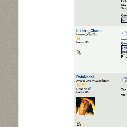
Get 
Say 
Stra
Quo
το 
bizarre_Chaos
Νεούλης/Νεούλα
Posts: 35
Quo
μπο
φρα
Ευχ
RafaNadal
Ανερχόμενος/Ανερχόμενη
Gender:
Στο
Posts: 85
να 