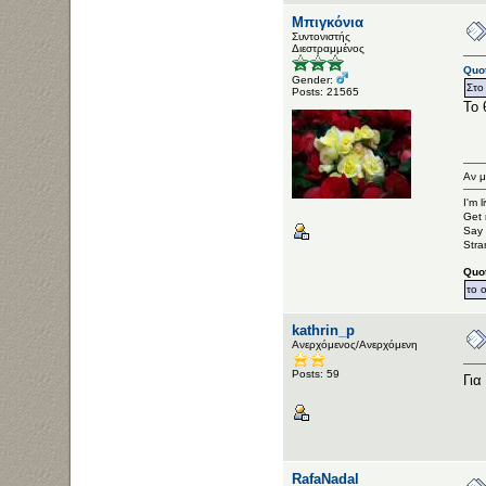
Μπιγκόνια
Συντονιστής
Διεστραμμένος
Quot
Gender:
Στο
Posts: 21565
Το 
Αν μ
I'm 
Get 
Say 
Stra
Quo
το 
kathrin_p
Ανερχόμενος/Ανερχόμενη
Posts: 59
Για
RafaNadal