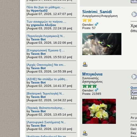
το 
Πότε θα βγει το μάθημα; -...
by
Hyperlaz02
Sintrimi_Sanidi
[August 07, 2026, 12:47:07 pm]
Ανερχόμενος/Ανερχόμενη
Των συνειρμών το παίγνιο....
Gender:
by
χηρουλα Αλεξίου
Χρε
Posts: 57
[August 03, 2026, 22:24:18 pm]
όπω
[Τεχνολογία Λογισμικού] Ν...
by
Tasos Bot
[August 03, 2026, 16:22:06 pm]
[Επιχειρησιακή Έρευνα Ι] ...
by
Tasos Bot
[August 03, 2026, 15:53:12 pm]
[Αρχές Οικονομίας] Να επι...
by
Tasos Bot
[August 03, 2026, 14:55:39 pm]
Μπιγκόνια
Συντονιστής
[ΑΣΗΕ] Να επιλέξω το μάθη...
Διεστραμμένος
by
Tasos Bot
[August 02, 2026, 14:41:37 pm]
Quot
Gender:
Χρε
[Βιοϊατρική Τεχνολογία] Ν...
Posts: 21565
by
Tasos Bot
λέε
[August 02, 2026, 14:04:22 pm]
[Τεχνικές Βελτιστοποίησης...
by
Tasos Bot
[August 02, 2026, 13:45:14 pm]
Αν μ
[Λειτουργικά Συστήματα] Ν...
I'm 
by
Tasos Bot
[August 02, 2026, 13:22:10 pm]
Get 
Say 
[Ανάλυση Δεδομένων] Να επ...
Stra