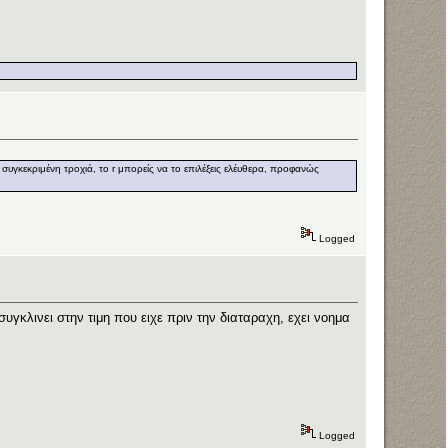
συγκεκριμένη τροχιά, το r μπορείς να το επιλέξεις ελέυθερα, προφανώς
Logged
υγκλινει στην τιμη που ειχε πριν την διαταραχη, εχει νοημα
Logged