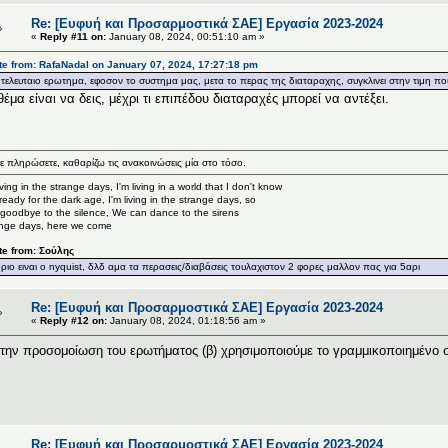
Re: [Ευφυή και Προσαρμοστικά ΣΑΕ] Εργασία 2023-2024
«
Reply #11 on:
January 08, 2024, 00:51:10 am »
e from: RafaNadal on January 07, 2024, 17:27:18 pm
 τελευταιο ερωτημα, εφοσον το συστημα μας, μετα το περας της διαταραχης, συγκλινει στην τιμη που
θέμα είναι να δεις, μέχρι τι επιπέδου διαταραχές μπορεί να αντέξει.
ε πληρώσετε, καθαρίζω τις ανακοινώσεις μία στο τόσο.
living in the strange days, I'm living in a world that I don't know
ready for the dark age, I'm living in the strange days, so
goodbye to the silence, We can dance to the sirens
nge days, here we come
te from: Σούλης
οριο ειναι o nyquist, δλδ αμα τα περασεις/διαβάσεις τουλαχιστον 2 φορες μαλλον πας για 5αρι
Re: [Ευφυή και Προσαρμοστικά ΣΑΕ] Εργασία 2023-2024
«
Reply #12 on:
January 08, 2024, 01:18:56 am »
 την προσομοίωση του ερωτήματος (β) χρησιμοποιούμε το γραμμικοποιημένο σ
Re: [Ευφυή και Προσαρμοστικά ΣΑΕ] Εργασία 2023-2024