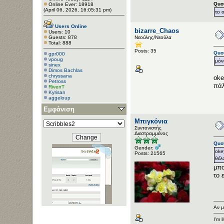
Quo
Online Ever: 18918
(April 06, 2026, 16:05:31 pm)
το 
Users Online
bizarre_Chaos
Users: 10
Guests: 878
Νεούλης/Νεούλα
Total: 888
Posts: 35
Quo
gpr000
vpoug
μόν
sinex
Dimos Bachlas
chryssana
oke
Petross
πάλ
RivenT
Kyrisan
aggeloup
Εμφάνιση
Μπιγκόνια
Συντονιστής
Διεστραμμένος
Quo
Gender:
oke
Posts: 21565
θέλ
μπο
το 
Αν μ
I'm 