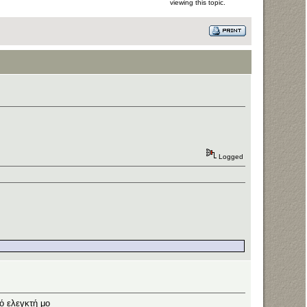
viewing this topic.
Logged
ό ελεγκτή μο