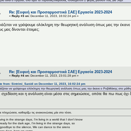
οριο ειναι o nyquist, δλδ αμα τα περασεις/διαβάσεις τουλαχιστον 2 φορες μαλλον πας για 5αρι
Re: [Ευφυή και Προσαρμοστικά ΣΑΕ] Εργασία 2023-2024
«
Reply #3 on:
December 11, 2023, 16:02:24 pm »
ιάζεται να γράψουμε ολόκληρη την θεωρητική ανάλυση όπως μας την έκανε ο
ς μας δίνονται έτοιμες;
Re: [Ευφυή και Προσαρμοστικά ΣΑΕ] Εργασία 2023-2024
«
Reply #4 on:
December 11, 2023, 23:01:28 pm »
e from: Sintrimi_Sanidi on December 11, 2023, 16:02:24 pm
ιάζεται να γράψουμε ολόκληρη την θεωρητική ανάλυση όπως μας την έκανε ο Ροβιθάκης στο μάθημα 
ι σχεδίαση και η ανάλυση είναι μέσα στις σημειώσεις, οπότε θα πω πως όχι 
ε πληρώσετε, καθαρίζω τις ανακοινώσεις μία στο τόσο.
living in the strange days, I'm living in a world that I don't know
ready for the dark age, I'm living in the strange days, so
goodbye to the silence, We can dance to the sirens
nge days, here we come