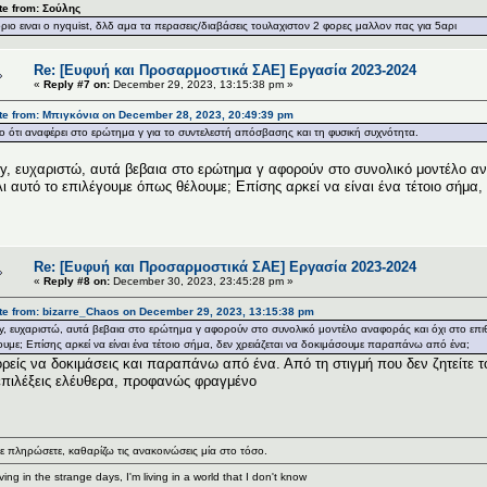
te from: Σούλης
οριο ειναι o nyquist, δλδ αμα τα περασεις/διαβάσεις τουλαχιστον 2 φορες μαλλον πας για 5αρι
Re: [Ευφυή και Προσαρμοστικά ΣΑΕ] Εργασία 2023-2024
«
Reply #7 on:
December 29, 2023, 13:15:38 pm »
te from: Μπιγκόνια on December 28, 2023, 20:49:39 pm
ο ότι αναφέρει στο ερώτημα γ για το συντελεστή απόσβασης και τη φυσική συχνότητα.
y, ευχαριστώ, αυτά βεβαια στο ερώτημα γ αφορούν στο συνολικό μοντέλο α
ι αυτό το επιλέγουμε όπως θέλουμε; Επίσης αρκεί να είναι ένα τέτοιο σήμ
Re: [Ευφυή και Προσαρμοστικά ΣΑΕ] Εργασία 2023-2024
«
Reply #8 on:
December 30, 2023, 23:45:28 pm »
te from: bizarre_Chaos on December 29, 2023, 13:15:38 pm
y, ευχαριστώ, αυτά βεβαια στο ερώτημα γ αφορούν στο συνολικό μοντέλο αναφοράς και όχι στο ε
ουμε; Επίσης αρκεί να είναι ένα τέτοιο σήμα, δεν χρειάζεται να δοκιμάσουμε παραπάνω από ένα;
ρείς να δοκιμάσεις και παραπάνω από ένα. Από τη στιγμή που δεν ζητείτε το
επιλέξεις ελέυθερα, προφανώς φραγμένο
ε πληρώσετε, καθαρίζω τις ανακοινώσεις μία στο τόσο.
living in the strange days, I'm living in a world that I don't know