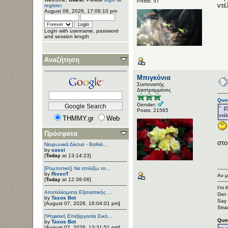
Posts: 57
ντέ
register
.
August 08, 2026, 17:06:10 pm
Login with username, password
and session length
Αναζήτηση
Μπιγκόνια
Συντονιστής
Διεστραμμένος
Quot
Gender:
" β
Posts: 21565
ντέ
THMMY.gr
Web
Πρόσφατα
στο
Νευρωνικά Δίκτυα - Βαθιά...
by
sassi
[
Today
at 13:14:23]
[Ρομποτική] Να επιλέξω το...
by
RivenT
Αν μ
[
Today
at 12:39:06]
I'm 
Αποτελέσματα Εξεταστικής ...
Get 
by
Tasos Bot
Say 
[August 07, 2026, 16:04:01 pm]
Stra
[Ψηφιακή Επεξεργασία Εικό...
Quo
by
Tasos Bot
[August 07, 2026, 13:31:51 pm]