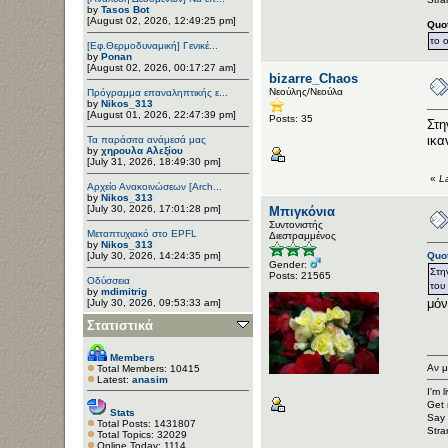
by
Tasos Bot
[August 02, 2026, 12:49:25 pm]
Quo
το 
[Εφ.Θερμοδυναμική] Γενικέ...
by
Ponan
[August 02, 2026, 00:17:27 am]
bizarre_Chaos
Νεούλης/Νεούλα
Πρόγραμμα επαναληπτικής ε...
by
Nikos_313
[August 01, 2026, 22:47:39 pm]
Posts: 35
Στη
ικα
Τα παράσιτα ανάμεσά μας
by
χηρουλα Αλεξίου
[July 31, 2026, 18:49:30 pm]
«
L
Αρχείο Ανακοινώσεων [Arch...
by
Nikos_313
[July 30, 2026, 17:01:28 pm]
Μπιγκόνια
Συντονιστής
Μεταπτυχιακό στο EPFL
Διεστραμμένος
by
Nikos_313
[July 30, 2026, 14:24:35 pm]
Quo
Gender:
Στη
Posts: 21565
Οδύσσεια
του
by
mdimitrig
μόν
[July 30, 2026, 09:53:33 am]
Στατιστικά
Members
Αν μ
Total Members: 10415
Latest:
anasim
I'm 
Get 
Stats
Say 
Total Posts: 1431807
Stra
Total Topics: 32029
Online Today: 1114