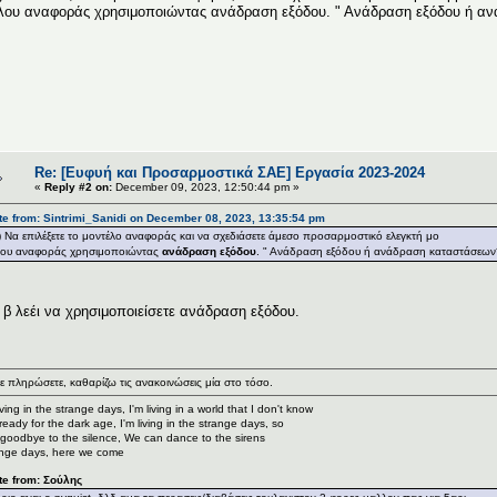
λου αναφοράς χρησιμοποιώντας ανάδραση εξόδου. " Ανάδραση εξόδου ή αν
Re: [Ευφυή και Προσαρμοστικά ΣΑΕ] Εργασία 2023-2024
«
Reply #2 on:
December 09, 2023, 12:50:44 pm »
e from: Sintrimi_Sanidi on December 08, 2023, 13:35:54 pm
) Να επιλέξετε το μοντέλο αναφοράς και να σχεδιάσετε άμεσο προσαρμοστικό ελεγκτή μο
λου αναφοράς χρησιμοποιώντας
ανάδραση εξόδου
. " Ανάδραση εξόδου ή ανάδραση καταστάσεων
 β λεέι να χρησιμοποιείσετε ανάδραση εξόδου.
ε πληρώσετε, καθαρίζω τις ανακοινώσεις μία στο τόσο.
living in the strange days, I'm living in a world that I don't know
ready for the dark age, I'm living in the strange days, so
goodbye to the silence, We can dance to the sirens
nge days, here we come
te from: Σούλης