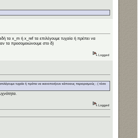
ή τα x_m ή x_ref τα επιλέγουμε τυχαία ή πρέπει να
όταν τα προσομοιώνουμε στο δ)
Logged
ιλέγουμε τυχαία ή πρέπει να ικανοποιήουν κάποιους περιορισμούς ; ( τόσο
υχνότητα.
Logged