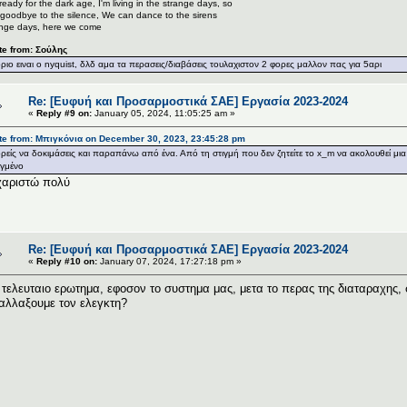
ready for the dark age, I'm living in the strange days, so
goodbye to the silence, We can dance to the sirens
nge days, here we come
te from: Σούλης
οριο ειναι o nyquist, δλδ αμα τα περασεις/διαβάσεις τουλαχιστον 2 φορες μαλλον πας για 5αρι
Re: [Ευφυή και Προσαρμοστικά ΣΑΕ] Εργασία 2023-2024
«
Reply #9 on:
January 05, 2024, 11:05:25 am »
te from: Μπιγκόνια on December 30, 2023, 23:45:28 pm
ρείς να δοκιμάσεις και παραπάνω από ένα. Από τη στιγμή που δεν ζητείτε το x_m να ακολουθεί μια 
γμένο
αριστώ πολύ
Re: [Ευφυή και Προσαρμοστικά ΣΑΕ] Εργασία 2023-2024
«
Reply #10 on:
January 07, 2024, 17:27:18 pm »
 τελευταιο ερωτημα, εφοσον το συστημα μας, μετα το περας της διαταραχης, σ
αλλαξουμε τον ελεγκτη?