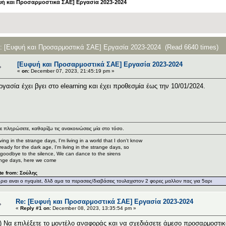
υή και Προσαρμοστικά ΣΑΕ] Εργασία 2023-2024
c: [Ευφυή και Προσαρμοστικά ΣΑΕ] Εργασία 2023-2024 (Read 6640 times)
[Ευφυή και Προσαρμοστικά ΣΑΕ] Εργασία 2023-2024
«
on:
December 07, 2023, 21:45:19 pm »
ργασία έχει βγει στο elearning και έχει προθεσμία έως την 10/01/2024.
ε πληρώσετε, καθαρίζω τις ανακοινώσεις μία στο τόσο.
living in the strange days, I'm living in a world that I don't know
ready for the dark age, I'm living in the strange days, so
goodbye to the silence, We can dance to the sirens
nge days, here we come
te from: Σούλης
οριο ειναι o nyquist, δλδ αμα τα περασεις/διαβάσεις τουλαχιστον 2 φορες μαλλον πας για 5αρι
Re: [Ευφυή και Προσαρμοστικά ΣΑΕ] Εργασία 2023-2024
«
Reply #1 on:
December 08, 2023, 13:35:54 pm »
) Να επιλέξετε το μοντέλο αναφοράς και να σχεδιάσετε άμεσο προσαρμοστικ