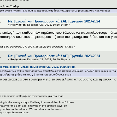
te from: Σούλης
οριο ειναι o nyquist, δλδ αμα τα περασεις/διαβάσεις τουλαχιστον 2 φορες μαλλον πας για 5αρι
Re: [Ευφυή και Προσαρμοστικά ΣΑΕ] Εργασία 2023-2024
«
Reply #5 on:
December 27, 2023, 16:16:14 pm »
ν επιλογή των επιθυμητών σημάτων που θέλουμε να παρακολουθούμε , δηλαδ
νοποιήουν κάποιους περιορισμούς ; ( τόσο του ερωτήματος β όσο και του γ 
ast Edit: December 27, 2023, 16:18:29 pm by bizarre_Chaos
»
Re: [Ευφυή και Προσαρμοστικά ΣΑΕ] Εργασία 2023-2024
«
Reply #6 on:
December 28, 2023, 20:49:39 pm »
te from: bizarre_Chaos on December 27, 2023, 16:16:14 pm
ν επιλογή των επιθυμητών σημάτων που θέλουμε να παρακολουθούμε , δηλαδή τα x_m ή x_ref τα επ
 ερωτήματος β όσο και του γ όταν τα προσομοιώνουμε στο δ)
ο ότι αναφέρει στο ερώτημα γ για το συντελεστή απόσβασης και τη φυσική σ
ε πληρώσετε, καθαρίζω τις ανακοινώσεις μία στο τόσο.
living in the strange days, I'm living in a world that I don't know
ready for the dark age, I'm living in the strange days, so
goodbye to the silence, We can dance to the sirens
nge days, here we come