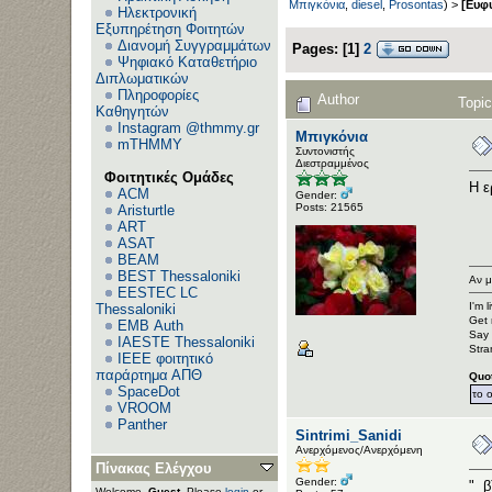
Μπιγκόνια
,
diesel
,
Prosontas
) >
[Ευφ
Ηλεκτρονική
Εξυπηρέτηση Φοιτητών
Διανομή Συγγραμμάτων
Pages:
[
1
]
2
Ψηφιακό Καταθετήριο
Διπλωματικών
Πληροφορίες
Author
Topi
Καθηγητών
Instagram @thmmy.gr
Μπιγκόνια
mTHMMY
Συντονιστής
Διεστραμμένος
Φοιτητικές Ομάδες
Η ε
ACM
Gender:
Posts: 21565
Aristurtle
ART
ASAT
BEAM
BEST Thessaloniki
Αν μ
EESTEC LC
I'm 
Thessaloniki
Get 
EΜΒ Auth
Say 
IAESTE Thessaloniki
Stra
IEEE φοιτητικό
παράρτημα ΑΠΘ
Quo
SpaceDot
το 
VROOM
Panther
Sintrimi_Sanidi
Ανερχόμενος/Ανερχόμενη
Πίνακας Ελέγχου
Gender:
" β
Welcome,
Guest
. Please
login
or