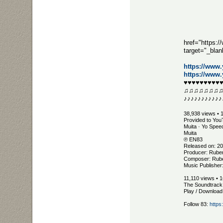
href="https
target="_bl
https://www
https://ww
♥♥♥♥♥♥♥♥♥
♫♫♫♫♫♫♫
♪♪♪♪♪♪♪♪♪♪♪
38,938 views • 
Provided to You
Muita · Yo Spee
Muita
℗ EN83
Released on: 2
Producer: Rube
Composer: Rub
Music Publisher
11,110 views • 1
The Soundtrack 
Play / Download
Follow 83:
https: