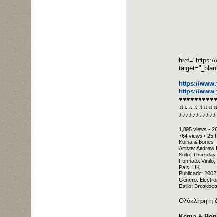
href="https:
target="_bla
https://www
https://www
♥♥♥♥♥♥♥♥♥
♫♫♫♫♫♫♫
♪♪♪♪♪♪♪♪♪♪♪
1,895 views • 2
764 views • 25 
Koma & Bones –
Artista: Andrew
Sello: Thursda
Formato: Vinilo
País: UK
Publicado: 2002
Género: Electro
Estilo: Breakbea
Ολόκληρη η 
Koma & Bone