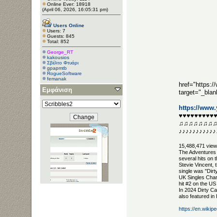
Online Ever: 18918
(April 06, 2026, 16:05:31 pm)
Users Online
Users: 7
Guests: 845
Total: 852
George_RT
kakousios
Σβέλτο Φτυάρι
gpapmtb
RogueSoftware
femanak
href="https:
Εμφάνιση
target="_bla
https://www
♥♥♥♥♥♥♥♥♥
♫♫♫♫♫♫♫
♪♪♪♪♪♪♪♪♪♪♪
15,488,471 vie
The Adventures 
several hits on
Stevie Vincent,
single was "Dirt
UK Singles Chart
hit #2 on the US
In 2024 Dirty Ca
also featured i
https://en.wiki