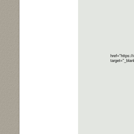
href="https:
target="_bla