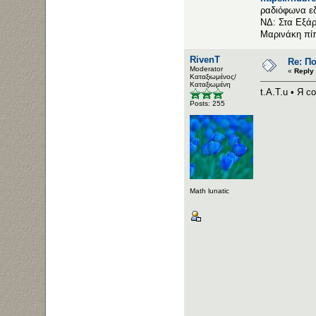
ραδιόφωνα ε
ΝΔ: Στα Εξάρ
Μαρινάκη πί
RivenT
Re: Π
Moderator
«
Reply
Καταξιωμένος/
Καταξιωμένη
t.A.T.u • Я 
Posts: 255
Math lunatic