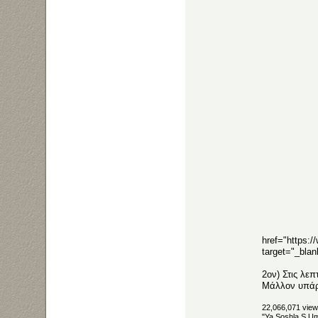
href="https:
target="_bla
2ον) Στις λεπ
Μάλλον υπάρχ
22,066,071 view
"Ya Soshla S Uma"