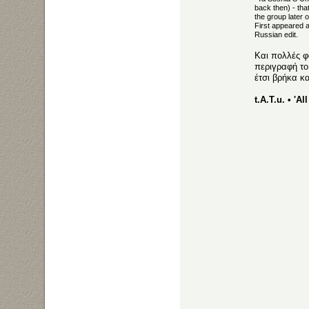
back then) - th
the group later o
First appeared as
Russian edit.
Και πολλές φ
περιγραφή το 
έτσι βρήκα κα
t.A.T.u. • 'A