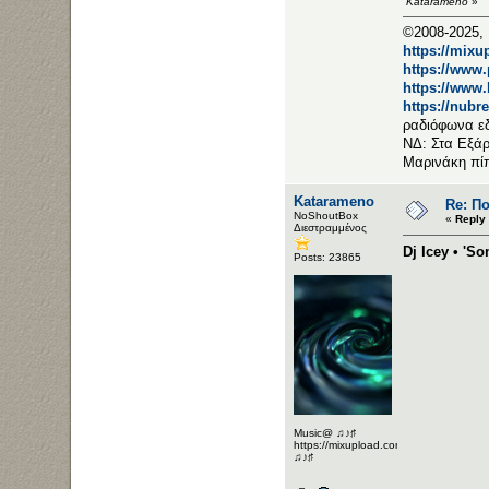
Katarameno
»
©2008-2025, 
https://mixu
https://www
https://www
https://nubr
ραδιόφωνα ε
ΝΔ: Στα Εξάρ
Μαρινάκη πί
Katarameno
Re: Π
NoShoutBox
«
Reply
Διεστραμμένος
Dj Icey • 'S
Posts: 23865
Music@ ♫♪♯
https://mixupload.com/u/Katarameno/
♫♪♯