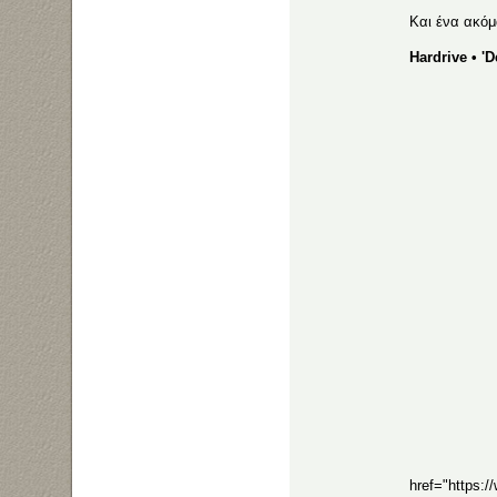
Kαι ένα ακό
Hardrive ‎• '
href="https