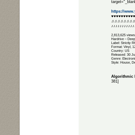
target="_bl
https://ww
♥♥♥♥♥♥♥♥♥
♫♫♫♫♫♫♫
♪♪♪♪♪♪♪♪♪♪♪
2,813,625 views
Hardrive ‎– Deep
Label: Strictly 
Format: Vinyl, 
Country: US
Released: 30 J
Genre: Electron
Style: House, 
Algorithmic 
381]