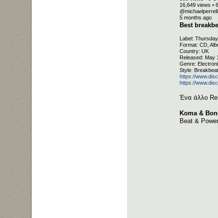
16,649 views • 
@michaelperrel
5 months ago
Best breakbe
Label: Thursda
Format: CD, Al
Country: UK
Released: May 
Genre: Electron
Style: Breakbea
https://www.di
https://www.di
Ένα άλλο Rem
Koma & Bones
Beat & Power