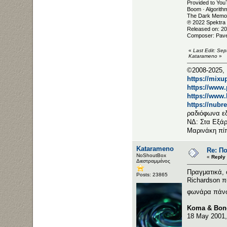
Provided to You
Boom · Algorith
The Dark Memo
℗ 2022 Spektra
Released on: 2
Composer: Pave
«
Last Edit: Se
Katarameno
»
©2008-2025, 
https://mixu
https://www
https://www
https://nubr
ραδιόφωνα ε
ΝΔ: Στα Εξάρ
Μαρινάκη πί
Katarameno
Re: Π
NoShoutBox
«
Reply
Διεστραμμένος
Πραγματικά, 
Posts: 23865
Richardson π
φωνάρα πάν
Koma & Bones
18 May 2001,