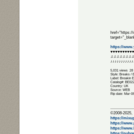
href="https:
target="_bla
https://www
♥♥♥♥♥♥♥♥♥
♫♫♫♫♫♫♫
♪♪♪♪♪♪♪♪♪♪♪
5,031 views 28 
Style: Breaks /
Label: Breakin 
Catalog#: BE02
Country: UK
Source: WEB
Rip date: Mar-0
©2008-2025, 
https://mixu
https://www
https://www
https://nubr