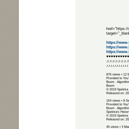
href="https:
target="_bla
https://www
https://www
https://www
♥♥♥♥♥♥♥♥♥
♫♫♫♫♫♫♫
♪♪♪♪♪♪♪♪♪♪♪
876 views • 12
Provided to You
Boom · Algorith
Boom
℗ 2019 Spektra
Released on: 2
154 views • 8 S
Provided to You
Boom · Algorith
Spektra's Histor
℗ 2019 Spektra
Released on: 2
45 views • 3 Ma