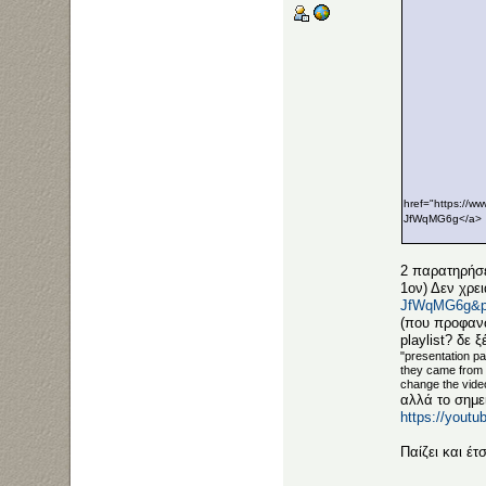
href="https://w
JfWqMG6g</a>
2 παρατηρήσε
1ον) Δεν χρει
JfWqMG6g&p
(που προφανώ
playlist? δε
"presentation pa
they came from a
change the video
αλλά το σημεί
https://you
Παίζει και έτ