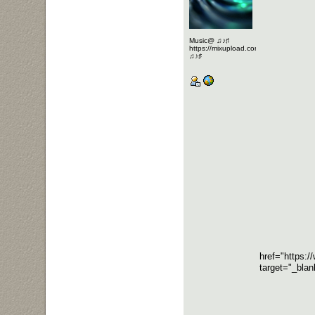
Music@ ♫♪♯
https://mixupload.com/u/Katarameno/
♫♪♯
href="https
target="_bl