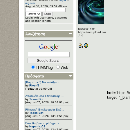
register
.
August 08, 2026, 09:57:48 am
Login with username, password
and session length
Music@ ♫♪♯
https://mixupload.com/u/Katarameno/
Αναζήτηση
♫♪♯
THMMY.gr
Web
Πρόσφατα
[Ρομποτική] Να επιλέξω το...
by
RivenT
[
Today
at 02:09:08]
href="https:
Αποτελέσματα Εξεταστικής ...
target="_bla
by
Tasos Bot
[August 07, 2026, 16:04:01 pm]
[Ψηφιακή Επεξεργασία Εικό...
by
Tasos Bot
[August 07, 2026, 13:31:51 pm]
Πότε θα βγει το μάθημα; -...
by
Hyperlaz02
[August 07, 2026, 12:47:07 pm]