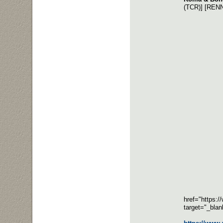
(TCR)] [REN
href="https:
target="_bla