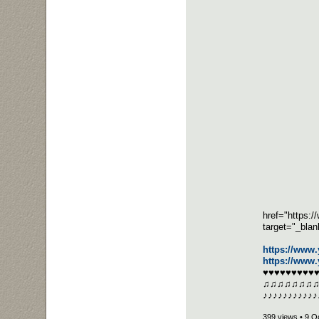
href="https:
target="_bla
https://ww
https://www
♥♥♥♥♥♥♥♥♥
♫♫♫♫♫♫♫
♪♪♪♪♪♪♪♪♪♪♪
399 views • 9 O