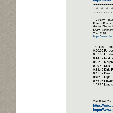
https://www
♥♥♥♥♥♥♥♥♥
♫♫♫♫♫♫♫
♪♪♪♪♪♪♪♪♪♪♪
117 views • 15 
Koma + Bones –
Genre: Electron
Style: Breakbea
Year: 2001
https://www.di
Tracklist - Ti
0:00:00 Forge
0:07:06 Fund
0:14:37 Northe
0:21:15 Morp
0:29:49 Kicks
0:33:46 Dirty
0:41:32 Dead 
0:48:15 High R
0:56:05 Power
1:02:39 Unse
©2008-2025, 
https://mixu
https://www