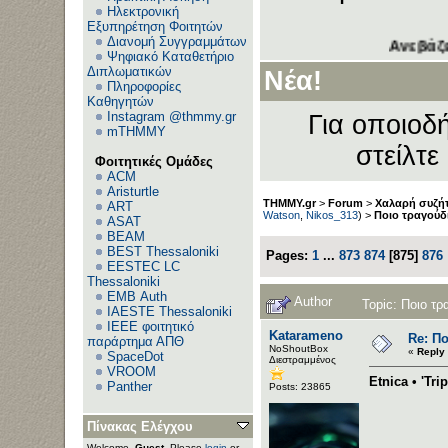
Ηλεκτρονική
Εξυπηρέτηση Φοιτητών
Διανομή Συγγραμμάτων
Ανεβάζετε τα θέμα
Ψηφιακό Καταθετήριο
Διπλωματικών
Νέα!
Πληροφορίες
Καθηγητών
Instagram @thmmy.gr
Για οποιοδή
mTHMMY
στείλτε
Φοιτητικές Ομάδες
ACM
Aristurtle
THMMY.gr
>
Forum
>
Χαλαρή συζήτ
ART
Watson
,
Nikos_313
) >
Ποιο τραγούδ
ASAT
BEAM
BEST Thessaloniki
Pages:
1
...
873
874
[
875
]
876
EESTEC LC
Thessaloniki
EΜΒ Auth
Author
Topic: Ποιο τ
IAESTE Thessaloniki
IEEE φοιτητικό
Katarameno
Re: Π
παράρτημα ΑΠΘ
NoShoutBox
«
Reply
SpaceDot
Διεστραμμένος
VROOM
Etnica • 'Trip
Panther
Posts: 23865
Πίνακας Ελέγχου
Welcome,
Guest
. Please
login
or