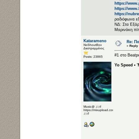
https://www
https://www
https://nubr
ραδιόφωνα ε
ΝΔ: Στα Εξάρ
Μαρινάκη πί
Katarameno
Re: Π
NoShoutBox
«
Reply
Διεστραμμένος
#1 στο Beatp
Posts: 23865
Yo Speed • '
Music@ ♫♪♯
https://mixupload.com/u/Katarameno/
♫♪♯