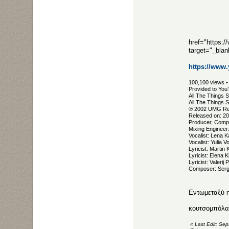
href="https
target="_bl
https://ww
100,100 views •
Provided to You
All The Things S
All The Things 
℗ 2002 UMG Rec
Released on: 2
Producer, Compo
Mixing Engineer
Vocalist: Lena K
Vocalist: Yulia V
Lyricist: Marti
Lyricist: Elena K
Lyricist: Valerij 
Composer: Serg
Εντωμεταξύ η 
κουτσομπόλ
«
Last Edit: Se