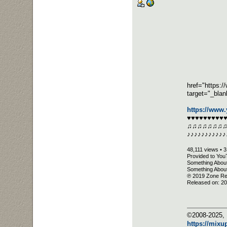
href="https:
target="_bla
https://www
♥♥♥♥♥♥♥♥♥
♫♫♫♫♫♫♫
♪♪♪♪♪♪♪♪♪♪♪
48,111 views • 
Provided to Yo
Something About
Something Abou
℗ 2019 Zone R
Released on: 2
©2008-2025, 
https://mixu