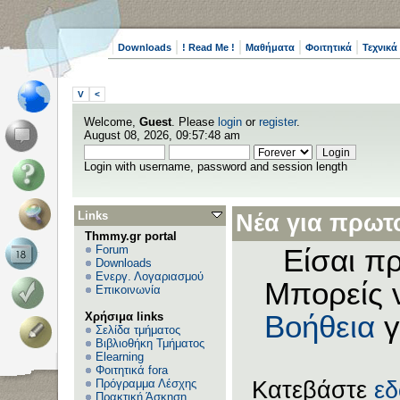
Downloads
! Read Me !
Μαθήματα
Φοιτητικά
Τεχνικά
V
<
Welcome,
Guest
. Please
login
or
register
.
August 08, 2026, 09:57:48 am
Login with username, password and session length
Links
Νέα για πρωτο
Thmmy.gr portal
Forum
Είσαι πρ
Downloads
Ενεργ. Λογαριασμού
Μπορείς 
Επικοινωνία
Χρήσιμα links
Βοήθεια
γ
Σελίδα τμήματος
Βιβλιοθήκη Τμήματος
Elearning
Φοιτητικά fora
Πρόγραμμα Λέσχης
Κατεβάστε
ε
Πρακτική Άσκηση