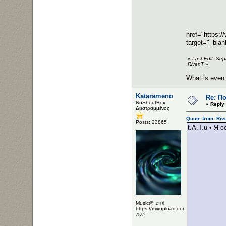
href="https:
target="_bla
«
Last Edit: Se
RivenT
»
What is even
Katarameno
Re: Π
NoShoutBox
«
Reply
Διεστραμμένος
Quote from: Riv
Posts: 23865
t.A.T.u • Я 
Music@ ♫♪♯
https://mixupload.com/u/Katarameno/
♫♪♯