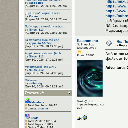
https://mixu
by
Tasos Bot
https://www
[August 02, 2026, 12:49:25 pm]
https://www
[Εφ.Θερμοδυναμική] Γενικέ...
https://nubr
by
Ponan
[August 02, 2026, 00:17:27 am]
ραδιόφωνα ε
ΝΔ: Στα Εξάρ
Πρόγραμμα επαναληπτικής ε...
by
Nikos_313
Μαρινάκη πί
[August 01, 2026, 22:47:39 pm]
Τα παράσιτα ανάμεσά μας
Katarameno
Re: Π
by
χηρουλα Αλεξίου
NoShoutBox
«
Reply
[July 31, 2026, 18:49:30 pm]
Διεστραμμένος
Αρχείο Ανακοινώσεων [Arch...
Aπό τα πιο ω
Posts: 23865
by
Nikos_313
έβαλε στα
10
[July 30, 2026, 17:01:28 pm]
Μεταπτυχιακό στο EPFL
Adventures O
by
Nikos_313
[July 30, 2026, 14:24:35 pm]
Οδύσσεια
by
mdimitrig
[July 30, 2026, 09:53:33 am]
Στατιστικά
Music@ ♫♪♯
Members
https://mixupload.com/u/Katarameno/
Total Members: 10415
♫♪♯
Latest:
anasim
Stats
Total Posts: 1431804
Total Topics: 32029
Online Today: 1114