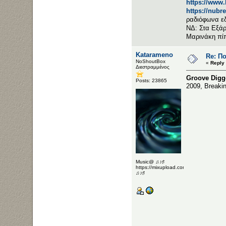
https://www
https://nubr
ραδιόφωνα ε
ΝΔ: Στα Εξάρ
Μαρινάκη πί
Katarameno
Re: Π
NoShoutBox
«
Reply
Διεστραμμένος
Groove Digge
Posts: 23865
2009, Breaki
Music@ ♫♪♯
https://mixupload.com/u/Katarameno/
♫♪♯