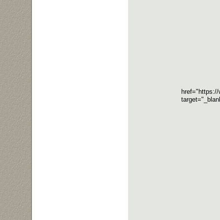
href="https:
target="_bla