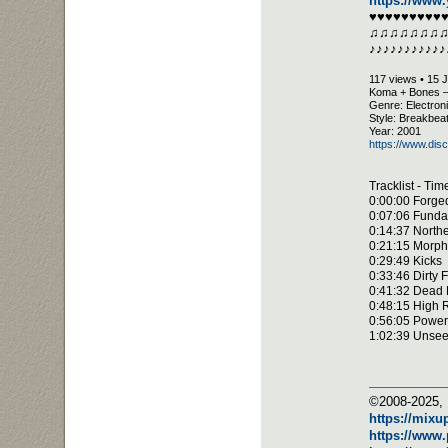
https://www
♥♥♥♥♥♥♥♥♥
♫♫♫♫♫♫♫
♪♪♪♪♪♪♪♪♪♪♪
117 views • 15 
Koma + Bones –
Genre: Electron
Style: Breakbea
Year: 2001
https://www.di
Tracklist - Ti
0:00:00 Forge
0:07:06 Fund
0:14:37 Northe
0:21:15 Morp
0:29:49 Kicks
0:33:46 Dirty
0:41:32 Dead 
0:48:15 High R
0:56:05 Power
1:02:39 Unse
©2008-2025, 
https://mixu
https://www