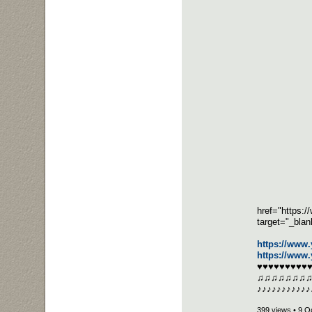
href="https:
target="_bla
https://ww
https://www
♥♥♥♥♥♥♥♥♥
♫♫♫♫♫♫♫
♪♪♪♪♪♪♪♪♪♪♪
399 views • 9 O