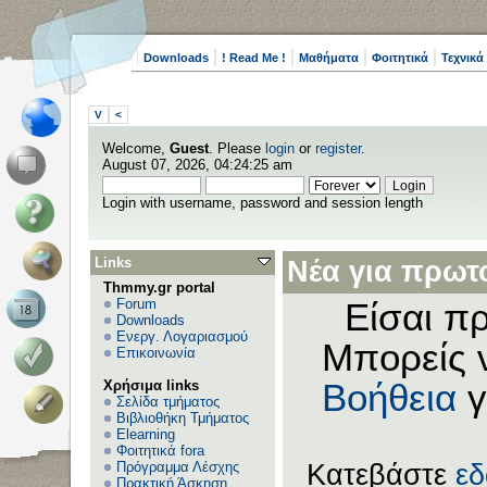
Downloads
! Read Me !
Μαθήματα
Φοιτητικά
Τεχνικά
V
<
Welcome,
Guest
. Please
login
or
register
.
August 07, 2026, 04:24:25 am
Login with username, password and session length
Links
Νέα για πρωτο
Thmmy.gr portal
Forum
Είσαι πρ
Downloads
Ενεργ. Λογαριασμού
Μπορείς 
Επικοινωνία
Χρήσιμα links
Βοήθεια
γ
Σελίδα τμήματος
Βιβλιοθήκη Τμήματος
Elearning
Φοιτητικά fora
Πρόγραμμα Λέσχης
Κατεβάστε
ε
Πρακτική Άσκηση