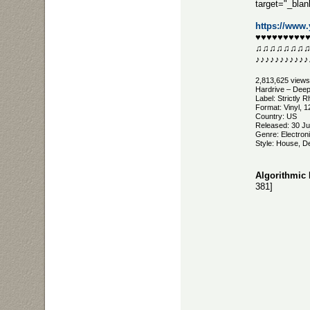
target="_bl
https://ww
♥♥♥♥♥♥♥♥♥
♫♫♫♫♫♫♫
♪♪♪♪♪♪♪♪♪♪♪
2,813,625 views
Hardrive ‎– Deep
Label: Strictly 
Format: Vinyl, 
Country: US
Released: 30 J
Genre: Electron
Style: House, 
Algorithmic 
381]