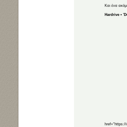
Kαι ένα ακό
Hardrive ‎• '
href="https