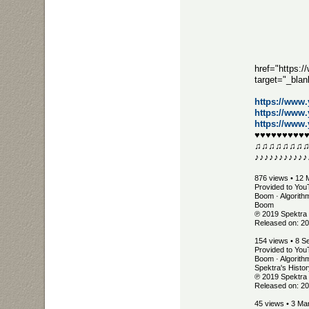
href="https:
target="_bla
https://www
https://www
https://www
♥♥♥♥♥♥♥♥♥
♫♫♫♫♫♫♫
♪♪♪♪♪♪♪♪♪♪♪
876 views • 12
Provided to You
Boom · Algorith
Boom
℗ 2019 Spektra
Released on: 2
154 views • 8 S
Provided to You
Boom · Algorith
Spektra's Histor
℗ 2019 Spektra
Released on: 2
45 views • 3 Ma