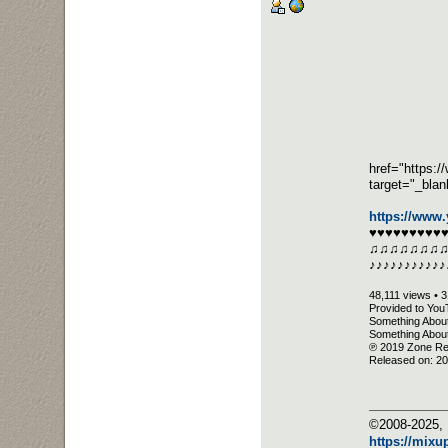
href="https:
target="_bla
https://www
♥♥♥♥♥♥♥♥♥
♫♫♫♫♫♫♫
♪♪♪♪♪♪♪♪♪♪♪
48,111 views • 
Provided to Yo
Something About
Something Abou
℗ 2019 Zone R
Released on: 2
©2008-2025, 
https://mixu