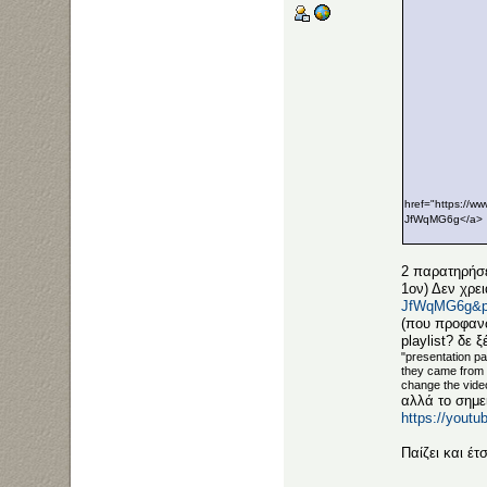
href="https://w
JfWqMG6g</a>
2 παρατηρήσε
1ον) Δεν χρει
JfWqMG6g&p
(που προφανώ
playlist? δε
"presentation pa
they came from a
change the video
αλλά το σημεί
https://you
Παίζει και έτ