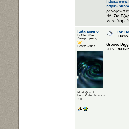
https://www
https://nubr
ραδιόφωνα ε
ΝΔ: Στα Εξάρ
Μαρινάκη πί
Katarameno
Re: Π
NoShoutBox
«
Reply
Διεστραμμένος
Groove Digge
Posts: 23865
2009, Breaki
Music@ ♫♪♯
https://mixupload.com/u/Katarameno/
♫♪♯