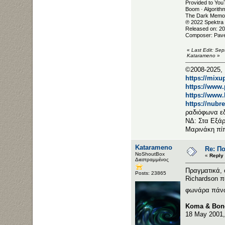
Provided to You
Boom · Algorith
The Dark Memo
℗ 2022 Spektra
Released on: 2
Composer: Pave
«
Last Edit: Se
Katarameno
»
©2008-2025, 
https://mixu
https://www
https://www
https://nubr
ραδιόφωνα ε
ΝΔ: Στα Εξάρ
Μαρινάκη πί
Katarameno
Re: Π
NoShoutBox
«
Reply
Διεστραμμένος
Πραγματικά, 
Posts: 23865
Richardson π
φωνάρα πάν
Koma & Bones
18 May 2001,