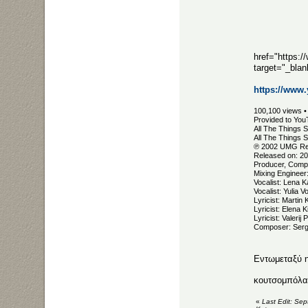
href="https
target="_bl
https://ww
100,100 views •
Provided to You
All The Things S
All The Things 
℗ 2002 UMG Rec
Released on: 2
Producer, Compo
Mixing Engineer
Vocalist: Lena K
Vocalist: Yulia V
Lyricist: Marti
Lyricist: Elena K
Lyricist: Valerij 
Composer: Serg
Εντωμεταξύ η 
κουτσομπόλ
«
Last Edit: Se