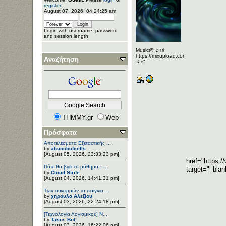
register
.
August 07, 2026, 04:24:25 am
Login with username, password
and session length
Music@ ♫♪♯
https://mixupload.com/u/Katarameno/
Αναζήτηση
♫♪♯
THMMY.gr
Web
Πρόσφατα
Αποτελέσματα Εξεταστικής ...
by
abunchofcells
[August 05, 2026, 23:33:23 pm]
href="https:
Πότε θα βγει το μάθημα; -...
target="_bla
by
Cloud Strife
[August 04, 2026, 14:41:31 pm]
Των συνειρμών το παίγνιο....
by
χηρουλα Αλεξίου
[August 03, 2026, 22:24:18 pm]
[Τεχνολογία Λογισμικού] Ν...
by
Tasos Bot
[August 03, 2026, 16:22:06 pm]