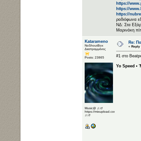
https://www
https://www
https://nubr
ραδιόφωνα ε
ΝΔ: Στα Εξάρ
Μαρινάκη πί
Katarameno
Re: Π
NoShoutBox
«
Reply
Διεστραμμένος
#1 στο Beatp
Posts: 23865
Yo Speed • '
Music@ ♫♪♯
https://mixupload.com/u/Katarameno/
♫♪♯