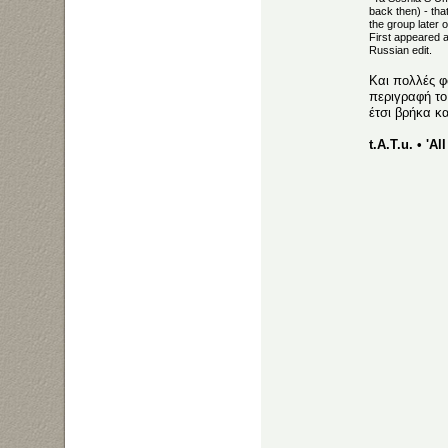
back then) - th
the group later o
First appeared as
Russian edit.
Και πολλές φ
περιγραφή το 
έτσι βρήκα κα
t.A.T.u. • 'A