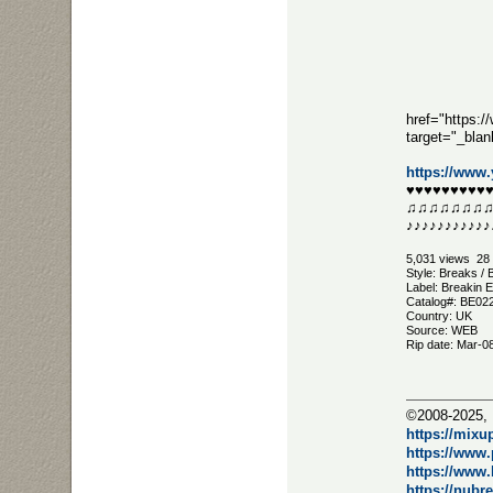
href="https:
target="_bla
https://www
♥♥♥♥♥♥♥♥♥
♫♫♫♫♫♫♫
♪♪♪♪♪♪♪♪♪♪♪
5,031 views 28 
Style: Breaks /
Label: Breakin 
Catalog#: BE02
Country: UK
Source: WEB
Rip date: Mar-0
©2008-2025, 
https://mixu
https://www
https://www
https://nubr