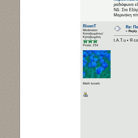
ραδιόφωνα ε
ΝΔ: Στα Εξάρ
Μαρινάκη πί
RivenT
Re: Π
Moderator
«
Reply
Καταξιωμένος/
Καταξιωμένη
t.A.T.u • Я 
Posts: 254
Math lunatic