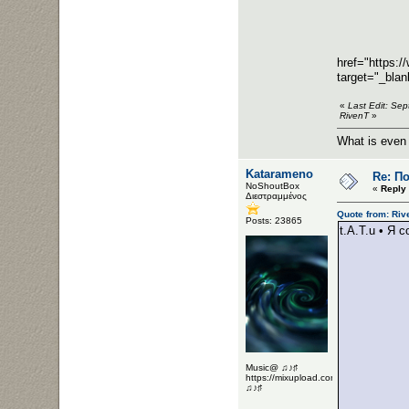
href="https:
target="_bla
«
Last Edit: Se
RivenT
»
What is even
Katarameno
Re: Π
NoShoutBox
«
Reply
Διεστραμμένος
Quote from: Riv
Posts: 23865
t.A.T.u • Я 
Music@ ♫♪♯
https://mixupload.com/u/Katarameno/
♫♪♯