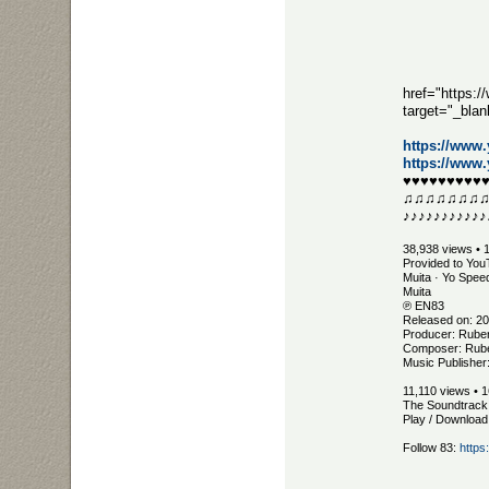
href="https
target="_bl
https://www
https://ww
♥♥♥♥♥♥♥♥♥
♫♫♫♫♫♫♫
♪♪♪♪♪♪♪♪♪♪♪
38,938 views • 
Provided to You
Muita · Yo Spee
Muita
℗ EN83
Released on: 2
Producer: Rube
Composer: Rub
Music Publisher
11,110 views • 1
The Soundtrack 
Play / Download
Follow 83:
https: