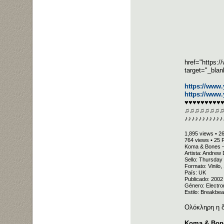
href="https:
target="_bla
https://www
https://www
♥♥♥♥♥♥♥♥♥
♫♫♫♫♫♫♫
♪♪♪♪♪♪♪♪♪♪♪
1,895 views • 2
764 views • 25 
Koma & Bones –
Artista: Andrew
Sello: Thursda
Formato: Vinilo
País: UK
Publicado: 2002
Género: Electro
Estilo: Breakbea
Ολόκληρη η 
Koma & Bone