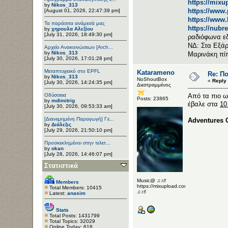
https://mixu
by
Nikos_313
https://www
[August 01, 2026, 22:47:39 pm]
https://www
Τα παράσιτα ανάμεσά μας
https://nubr
by
χηρουλα Αλεξίου
[July 31, 2026, 18:49:30 pm]
ραδιόφωνα ε
ΝΔ: Στα Εξάρ
Αρχείο Ανακοινώσεων [Arch...
by
Nikos_313
Μαρινάκη πί
[July 30, 2026, 17:01:28 pm]
Μεταπτυχιακό στο EPFL
Katarameno
Re: Π
by
Nikos_313
NoShoutBox
«
Reply
[July 30, 2026, 14:24:35 pm]
Διεστραμμένος
Οδύσσεια
Aπό τα πιο ω
Posts: 23865
by
mdimitrig
έβαλε στα
10
[July 30, 2026, 09:53:33 am]
[Διανεμημένη Παραγωγή] Γε...
Adventures O
by
Διάλεξις
[July 29, 2026, 21:50:10 pm]
Προσκεκλημένοι στην τελετ...
by
okan
[July 28, 2026, 14:46:07 pm]
Στατιστικά
Music@ ♫♪♯
Members
https://mixupload.com/u/Katarameno/
Total Members: 10415
♫♪♯
Latest:
anasim
Stats
Total Posts: 1431799
Total Topics: 32029
Online Today: 618