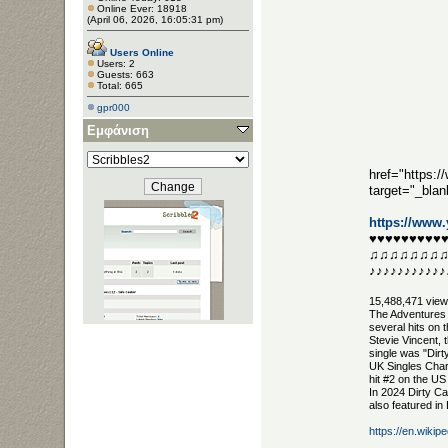
Online Ever: 18918
(April 06, 2026, 16:05:31 pm)
Users Online
Users: 2
Guests: 663
Total: 665
gpr000
Εμφάνιση
href="https:
target="_bla
https://www
♥♥♥♥♥♥♥♥♥
♫♫♫♫♫♫♫
♪♪♪♪♪♪♪♪♪♪♪
15,488,471 vie
The Adventures 
several hits on
Stevie Vincent,
single was "Dirt
UK Singles Chart
hit #2 on the US
In 2024 Dirty Ca
also featured i
https://en.wiki