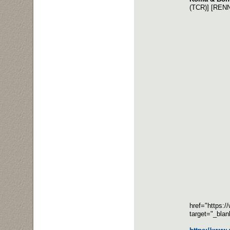
(TCR)] [REN
href="https:
target="_bla