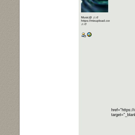
Music@ ♫♪♯
https://mixupload.com/u/Katarameno/
♫♪♯
href="https
target="_bl