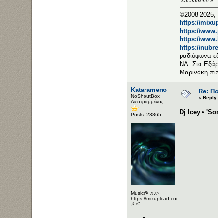
Katarameno
»
©2008-2025, 
https://mixu
https://www
https://www
https://nubr
ραδιόφωνα ε
ΝΔ: Στα Εξάρ
Μαρινάκη πί
Katarameno
Re: Π
NoShoutBox
«
Reply
Διεστραμμένος
Dj Icey • 'S
Posts: 23865
Music@ ♫♪♯
https://mixupload.com/u/Katarameno/
♫♪♯