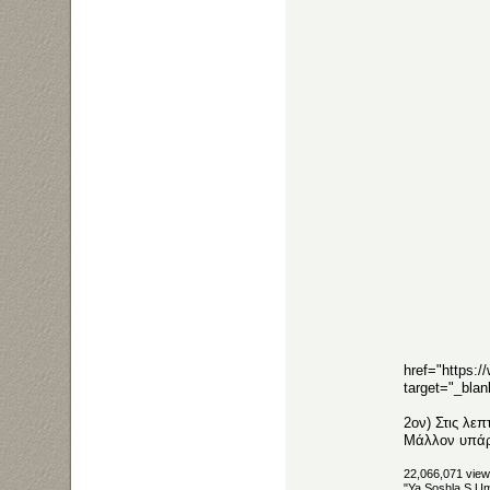
href="https:
target="_bla
2ον) Στις λεπ
Μάλλον υπάρχ
22,066,071 view
"Ya Soshla S Uma"