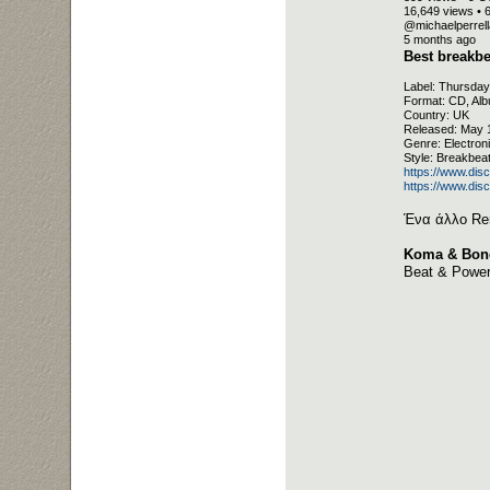
16,649 views • 
@michaelperrel
5 months ago
Best breakbe
Label: Thursda
Format: CD, Al
Country: UK
Released: May 
Genre: Electron
Style: Breakbea
https://www.di
https://www.di
Ένα άλλο Rem
Koma & Bones
Beat & Power