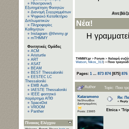
Ηλεκτρονική
Εξυπηρέτηση Φοιτητών
Διανομή Συγγραμμάτων
Ανεβάζετε τα θέμ
Ψηφιακό Καταθετήριο
Διπλωματικών
Νέα!
Πληροφορίες
Καθηγητών
Instagram @thmmy.gr
Η γραμματεί
mTHMMY
Φοιτητικές Ομάδες
ACM
Aristurtle
THMMY.gr
>
Forum
>
Χαλαρή συζήτ
ART
Watson
,
Nikos_313
) >
Ποιο τραγούδ
ASAT
BEAM
BEST Thessaloniki
Pages:
1
...
873
874
[
875
]
876
EESTEC LC
Thessaloniki
EΜΒ Auth
Author
Topic: Ποιο τ
IAESTE Thessaloniki
IEEE φοιτητικό
Katarameno
Re: Π
παράρτημα ΑΠΘ
NoShoutBox
«
Reply
SpaceDot
Διεστραμμένος
VROOM
Etnica • 'Trip
Panther
Posts: 23865
Πίνακας Ελέγχου
Welcome,
Guest
. Please
login
or