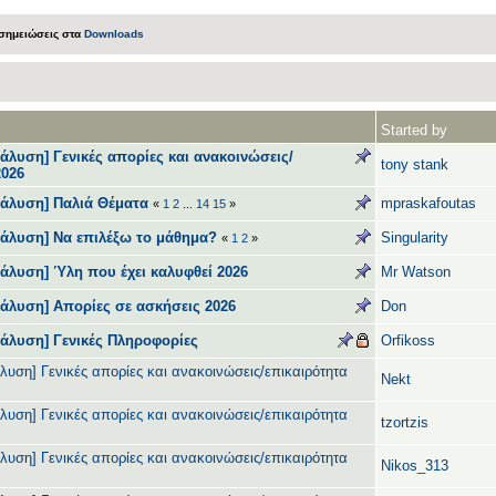
 σημειώσεις στα
Downloads
Started by
άλυση] Γενικές απορίες και ανακοινώσεις/
tony stank
2026
νάλυση] Παλιά Θέματα
mpraskafoutas
«
1
2
...
14
15
»
νάλυση] Να επιλέξω το μάθημα?
Singularity
«
1
2
»
νάλυση] Ύλη που έχει καλυφθεί 2026
Mr Watson
νάλυση] Απορίες σε ασκήσεις 2026
Don
νάλυση] Γενικές Πληροφορίες
Orfikoss
λυση] Γενικές απορίες και ανακοινώσεις/επικαιρότητα
Nekt
λυση] Γενικές απορίες και ανακοινώσεις/επικαιρότητα
tzortzis
λυση] Γενικές απορίες και ανακοινώσεις/επικαιρότητα
Nikos_313