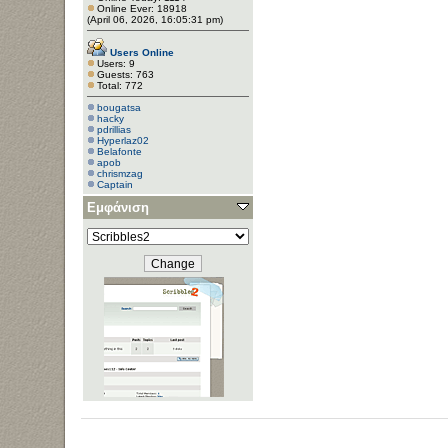
Online Ever: 18918
(April 06, 2026, 16:05:31 pm)
Users Online
Users: 9
Guests: 763
Total: 772
bougatsa
hacky
pdrillias
Hyperlaz02
Belafonte
apob
chrismzag
Captain
Εμφάνιση