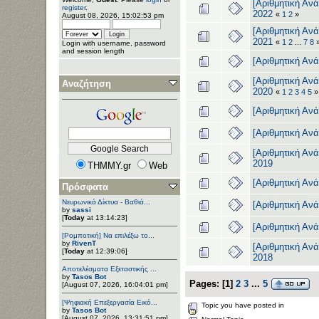
[Αριθμητική Ανά
register
.
2022
«
1
2
»
August 08, 2026, 15:02:53 pm
[Αριθμητική Ανά
2021
«
1
2
...
7
8
Login with username, password
and session length
[Αριθμητική Αν
[Αριθμητική Ανά
Αναζήτηση
2020
«
1
2
3
4
5
»
[Αριθμητική Αν
[Αριθμητική Αν
[Αριθμητική Ανά
2019
THMMY.gr
Web
[Αριθμητική Αν
Πρόσφατα
Νευρωνικά Δίκτυα - Βαθιά...
[Αριθμητική Αν
by
sassi
[
Today
at 13:14:23]
[Αριθμητική Αν
[Ρομποτική] Να επιλέξω το...
by
RivenT
[Αριθμητική Ανά
[
Today
at 12:39:06]
2018
Αποτελέσματα Εξεταστικής ...
by
Tasos Bot
Pages:
[
1
]
2
3
...
5
[August 07, 2026, 16:04:01 pm]
[Ψηφιακή Επεξεργασία Εικό...
Topic you have posted in
by
Tasos Bot
[August 07, 2026, 13:31:51 pm]