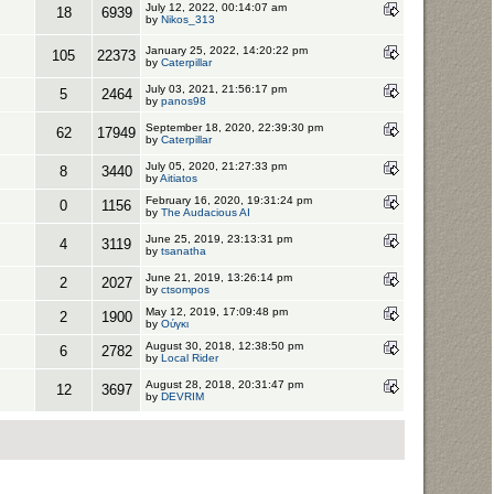
July 12, 2022, 00:14:07 am
18
6939
by
Nikos_313
January 25, 2022, 14:20:22 pm
105
22373
by
Caterpillar
July 03, 2021, 21:56:17 pm
5
2464
by
panos98
September 18, 2020, 22:39:30 pm
62
17949
by
Caterpillar
July 05, 2020, 21:27:33 pm
8
3440
by
Aitiatos
February 16, 2020, 19:31:24 pm
0
1156
by
The Audacious AI
June 25, 2019, 23:13:31 pm
4
3119
by
tsanatha
June 21, 2019, 13:26:14 pm
2
2027
by
ctsompos
May 12, 2019, 17:09:48 pm
2
1900
by
Ούγκι
August 30, 2018, 12:38:50 pm
6
2782
by
Local Rider
August 28, 2018, 20:31:47 pm
12
3697
by
DEVRIM