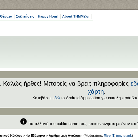
 Θέματα
Συζητήσεις
Happy Hour!
About THMMY.gr
.. Καλώς ήρθες! Μπορείς να βρεις πληροφορίες
εδ
χάρτη
.
Κατεβάστε
εδώ
το Android Application για εύκολη πρόσβασ
Για αλλαγή του public name σας, επικοινωνήστε με έναν απ
σικού Κύκλου
>
4ο Εξάμηνο
>
Αριθμητική Ανάλυση
(Moderators:
RivenT
,
tony stank
)