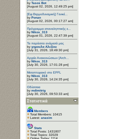
by
Tasos Bot
[August 02, 2026, 12:49:25 pm]
[Εφ.Θερμοδυναμική] Γενικέ...
by
Ponan
[August 02, 2026, 00:17:27 am]
Πρόγραμμα επαναληπτικής ε...
by
Nikos_313
[August 01, 2026, 22:47:39 pm]
Τα παράσιτα ανάμεσά μας
by
χηρουλα Αλεξίου
[July 31, 2026, 18:49:30 pm]
Αρχείο Ανακοινώσεων [Arch...
by
Nikos_313
[July 30, 2026, 17:01:28 pm]
Μεταπτυχιακό στο EPFL
by
Nikos_313
[July 30, 2026, 14:24:35 pm]
Οδύσσεια
by
mdimitrig
[July 30, 2026, 09:53:33 am]
Στατιστικά
Members
Total Members: 10415
Latest:
anasim
Stats
Total Posts: 1431807
Total Topics: 32029
Online Today: 1114