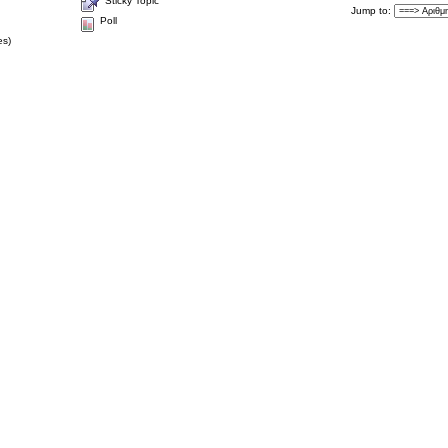
Sticky Topic
Jump to
:
Poll
es)