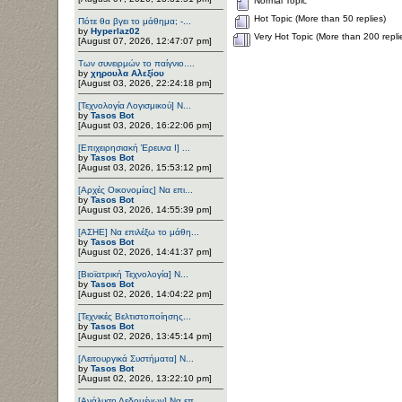
Normal Topic
Hot Topic (More than 50 replies)
Πότε θα βγει το μάθημα; -...
by
Hyperlaz02
Very Hot Topic (More than 200 repli
[August 07, 2026, 12:47:07 pm]
Των συνειρμών το παίγνιο....
by
χηρουλα Αλεξίου
[August 03, 2026, 22:24:18 pm]
[Τεχνολογία Λογισμικού] Ν...
by
Tasos Bot
[August 03, 2026, 16:22:06 pm]
[Επιχειρησιακή Έρευνα Ι] ...
by
Tasos Bot
[August 03, 2026, 15:53:12 pm]
[Αρχές Οικονομίας] Να επι...
by
Tasos Bot
[August 03, 2026, 14:55:39 pm]
[ΑΣΗΕ] Να επιλέξω το μάθη...
by
Tasos Bot
[August 02, 2026, 14:41:37 pm]
[Βιοϊατρική Τεχνολογία] Ν...
by
Tasos Bot
[August 02, 2026, 14:04:22 pm]
[Τεχνικές Βελτιστοποίησης...
by
Tasos Bot
[August 02, 2026, 13:45:14 pm]
[Λειτουργικά Συστήματα] Ν...
by
Tasos Bot
[August 02, 2026, 13:22:10 pm]
[Ανάλυση Δεδομένων] Να επ...