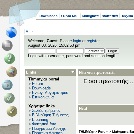
Downloads
! Read Me !
Μαθήματα
Φοιτητικά
Τεχνικά
V
<
Welcome,
Guest
. Please
login
or
register
.
August 08, 2026, 15:02:53 pm
Login with username, password and session length
Links
Νέα για πρωτοετείς
Thmmy.gr portal
Είσαι πρωτοετής;.
Forum
Downloads
Ενεργ. Λογαριασμού
Επικοινωνία
Χρήσιμα links
Νέα!
Σελίδα τμήματος
Βιβλιοθήκη Τμήματος
Elearning
Φοιτητικά fora
Πρόγραμμα Λέσχης
THMMY.gr
>
Forum
>
Μαθήματα Βα
Πρακτική Άσκηση