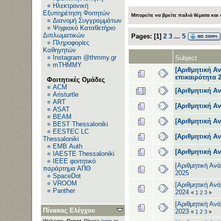
Ηλεκτρονική
Εξυπηρέτηση Φοιτητών
Μπορείτε να βρείτε παλιά θέματα και
Διανομή Συγγραμμάτων
Ψηφιακό Καταθετήριο
Διπλωματικών
Pages:
[
1
]
2
3
...
5
Πληροφορίες
Καθηγητών
Instagram @thmmy.gr
Subject
mTHMMY
[Αριθμητική Αν
επικαιρότητα 
Φοιτητικές Ομάδες
ACM
[Αριθμητική Α
Aristurtle
ART
[Αριθμητική Α
ASAT
BEAM
[Αριθμητική Α
BEST Thessaloniki
EESTEC LC
[Αριθμητική Α
Thessaloniki
EΜΒ Auth
[Αριθμητική Α
IAESTE Thessaloniki
IEEE φοιτητικό
[Αριθμητική Ανά
παράρτημα ΑΠΘ
2025
SpaceDot
VROOM
[Αριθμητική Ανά
Panther
2024
«
1
2
3
»
[Αριθμητική Ανά
Πίνακας Ελέγχου
2023
«
1
2
3
»
Welcome,
Guest
. Please
login
or