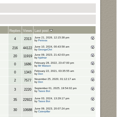
Replies
Views
Last post
June 21, 2026, 12:15:38 pm
4
2313
by
Petross
June 10, 2024, 00:43:58 am
216
44122
by
GeorgeChri
June 09, 2023, 21:42:03 pm
20
11919
by
hjalmar
February 28, 2022, 23:47:00 pm
0
1686
by
Mr Watson
February 22, 2021, 03:35:55 am
0
1343
by
Don
November 25, 2020, 01:12:17 am
2
7577
by
Don
September 01, 2025, 19:54:02 pm
3
2220
by
Tasos Bot
June 03, 2024, 13:29:17 pm
35
22922
by
Tasos Bot
June 09, 2023, 20:07:24 pm
30
10688
by
Caterpillar