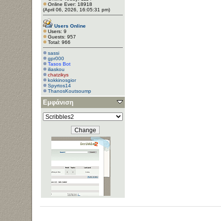
Online Ever: 18918
(April 06, 2026, 16:05:31 pm)
Users Online
Users: 9
Guests: 957
Total: 966
sassi
gpr000
Tasos Bot
iliaskou
chatzikys
kokkinosgior
Spyrtos14
ThanosKoutsoump
Εμφάνιση