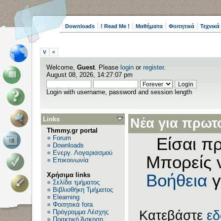
Downloads
! Read Me !
Μαθήματα
Φοιτητικά
Τεχνικά
V
<
Welcome,
Guest
. Please
login
or
register
.
August 08, 2026, 14:27:07 pm
Login with username, password and session length
Links
Νέα για πρωτο
Thmmy.gr portal
Forum
Είσαι πρ
Downloads
Ενεργ. Λογαριασμού
Μπορείς 
Επικοινωνία
Χρήσιμα links
Βοήθεια
γ
Σελίδα τμήματος
Βιβλιοθήκη Τμήματος
Elearning
Φοιτητικά fora
Πρόγραμμα Λέσχης
Κατεβάστε
ε
Πρακτική Άσκηση