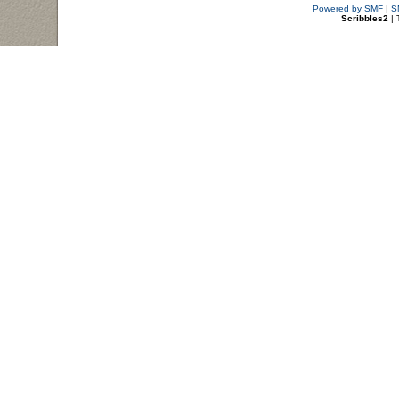
Powered by SMF
|
S
Scribbles2
| 