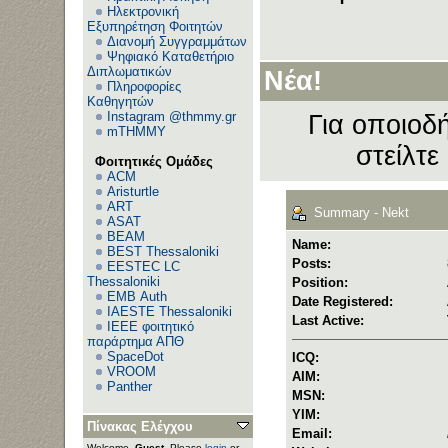
Ηλεκτρονική
Εξυπηρέτηση Φοιτητών
Διανομή Συγγραμμάτων
Ψηφιακό Καταθετήριο
Διπλωματικών
Νέα!
Πληροφορίες
Καθηγητών
Instagram @thmmy.gr
Για οποιοδή
mTHMMY
στείλτε
Φοιτητικές Ομάδες
ACM
Aristurtle
ART
Summary - Nekt
ASAT
BEAM
Name:
BEST Thessaloniki
Posts:
EESTEC LC
Thessaloniki
Position:
EΜΒ Auth
Date Registered:
IAESTE Thessaloniki
Last Active:
IEEE φοιτητικό
παράρτημα ΑΠΘ
SpaceDot
ICQ:
VROOM
AIM:
Panther
MSN:
YIM:
Πίνακας Ελέγχου
Email:
Welcome,
Guest
. Please
login
or