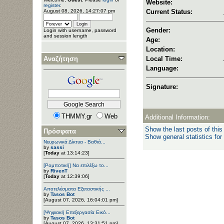
Website:
register
.
August 08, 2026, 14:27:07 pm
Current Status:
Gender:
Login with username, password
and session length
Age:
Location:
Αναζήτηση
Local Time:
Language:
Signature:
THMMY.gr
Web
Additional Information:
Show the last posts of this
Πρόσφατα
Show general statistics for
Νευρωνικά Δίκτυα - Βαθιά...
by
sassi
[
Today
at 13:14:23]
[Ρομποτική] Να επιλέξω το...
by
RivenT
[
Today
at 12:39:06]
Αποτελέσματα Εξεταστικής ...
by
Tasos Bot
[August 07, 2026, 16:04:01 pm]
[Ψηφιακή Επεξεργασία Εικό...
by
Tasos Bot
[August 07, 2026, 13:31:51 pm]