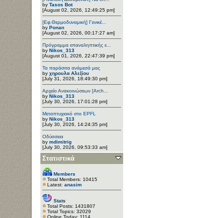
by
Tasos Bot
[August 02, 2026, 12:49:25 pm]
[Εφ.Θερμοδυναμική] Γενικέ...
by
Ponan
[August 02, 2026, 00:17:27 am]
Πρόγραμμα επαναληπτικής ε...
by
Nikos_313
[August 01, 2026, 22:47:39 pm]
Τα παράσιτα ανάμεσά μας
by
χηρουλα Αλεξίου
[July 31, 2026, 18:49:30 pm]
Αρχείο Ανακοινώσεων [Arch...
by
Nikos_313
[July 30, 2026, 17:01:28 pm]
Μεταπτυχιακό στο EPFL
by
Nikos_313
[July 30, 2026, 14:24:35 pm]
Οδύσσεια
by
mdimitrig
[July 30, 2026, 09:53:33 am]
Στατιστικά
Members
Total Members: 10415
Latest:
anasim
Stats
Total Posts: 1431807
Total Topics: 32029
Online Today: 1114