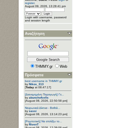
register
.
August 09, 2026, 13:28:41 pm
Login with username, password
and session length
Αναζήτηση
THMMY.gr
Web
Πρόσφατα
best username in THMMY.gr
by
Nikos_313
[
Today
at 08:47:17]
[Διανεμημένη Παραγωγή] Γε...
by
abunchofcells
[August 08, 2026, 22:50:58 pm]
Νευρωνικά Δίκτυα - Βαθιά...
by
sassi
[August 08, 2026, 13:14:23 pm]
[Ρομποτική] Να επιλέξω το...
by
RivenT
[August 08, 2026, 12:39:06 pm]