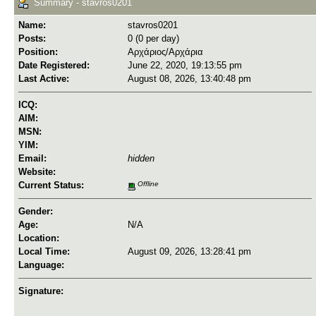
Summary - stavros0201
Name:
stavros0201
Posts:
0 (0 per day)
Position:
Αρχάριος/Αρχάρια
Date Registered:
June 22, 2020, 19:13:55 pm
Last Active:
August 08, 2026, 13:40:48 pm
ICQ:
AIM:
MSN:
YIM:
Email:
hidden
Website:
Current Status:
Offline
Gender:
Age:
N/A
Location:
Local Time:
August 09, 2026, 13:28:41 pm
Language:
Signature: