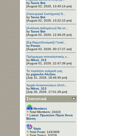
by
Tasos Bot
[August 02, 2026, 13:45:14 pm]
[Λειτουργικά Συστήματα] Ν...
by
Tasos Bot
[August 02, 2026, 13:22:10 pm]
[Ανάλυση Δεδομένων] Να επ...
by
Tasos Bot
[August 02, 2026, 12:49:25 pm]
[Εφ.Θερμοδυναμική] Γενικέ...
by
Ponan
[August 02, 2026, 00:17:27 am]
Πρόγραμμα επαναληπτικής ε...
by
Nikos_313
[August 01, 2026, 22:47:39 pm]
Τα παράσιτα ανάμεσά μας
by
χηρουλα Αλεξίου
[July 31, 2026, 18:49:30 pm]
Αρχείο Ανακοινώσεων [Arch...
by
Nikos_313
[July 30, 2026, 17:01:28 pm]
Στατιστικά
Members
Total Members: 10416
Latest:
Πρωτεύον Πηνίο Άννα
Βίσση
Stats
Total Posts: 1431809
Total Topics: 32029