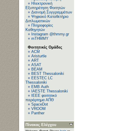
Ηλεκτρονική
Εξυπηρέτηση Φοιτητών
Διανομή Συγγραμμάτων
Ψηφιακό Καταθετήριο
Διπλωματικών
Πληροφορίες
Καθηγητών
Instagram @thmmy.gr
mTHMMY
Φοιτητικές Ομάδες
ACM
Aristurtle
ART
ASAT
BEAM
BEST Thessaloniki
EESTEC LC
Thessaloniki
EΜΒ Auth
IAESTE Thessaloniki
IEEE φοιτητικό
παράρτημα ΑΠΘ
SpaceDot
VROOM
Panther
Πίνακας Ελέγχου
Welcome,
Guest
. Please
login
or