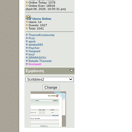
Online Today: 1078
Online Ever: 18918
(April 06, 2026, 16:05:31 pm)
Users Online
Users: 14
Guests: 1027
Total: 1041
ThanosKoutsoump
Pcsc
apob
dimitris585
Psycher
Gaspard
kouf
DPARASIOU
Bakalis Thanasis
thomasdt
Εμφάνιση