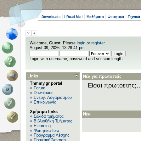
Downloads
! Read Me !
Μαθήματα
Φοιτητικά
Τεχνικά
V
<
Welcome,
Guest
. Please
login
or
register
.
August 09, 2026, 13:28:41 pm
Login with username, password and session length
Links
Νέα για πρωτοετείς
Thmmy.gr portal
Είσαι πρωτοετής;.
Forum
Downloads
Ενεργ. Λογαριασμού
Επικοινωνία
Χρήσιμα links
Νέα!
Σελίδα τμήματος
Βιβλιοθήκη Τμήματος
Elearning
Φοιτητικά fora
Πρόγραμμα Λέσχης
Πρακτική Άσκηση