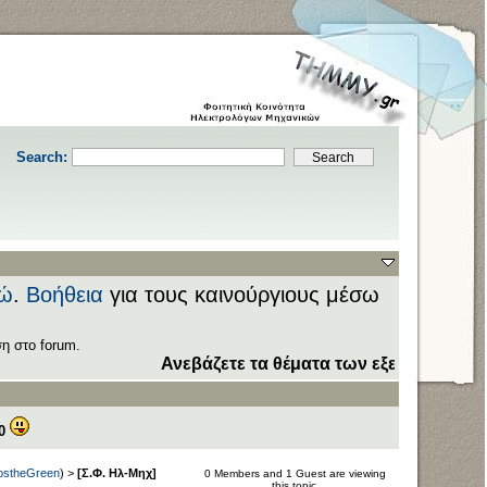
Search:
ώ
.
Βοήθεια
για τους καινούργιους μέσω
η στο forum.
Ανεβάζετε τα θέματα των εξετάσεων στον το
0
stheGreen
) >
[Σ.Φ. Ηλ-Μηχ]
0 Members and 1 Guest are viewing
this topic.