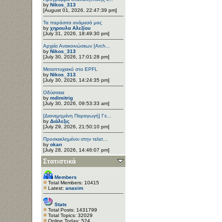
by
Nikos_313
[August 01, 2026, 22:47:39 pm]
Τα παράσιτα ανάμεσά μας
by
χηρουλα Αλεξίου
[July 31, 2026, 18:49:30 pm]
Αρχείο Ανακοινώσεων [Arch...
by
Nikos_313
[July 30, 2026, 17:01:28 pm]
Μεταπτυχιακό στο EPFL
by
Nikos_313
[July 30, 2026, 14:24:35 pm]
Οδύσσεια
by
mdimitrig
[July 30, 2026, 09:53:33 am]
[Διανεμημένη Παραγωγή] Γε...
by
Διάλεξις
[July 29, 2026, 21:50:10 pm]
Προσκεκλημένοι στην τελετ...
by
okan
[July 28, 2026, 14:46:07 pm]
Στατιστικά
Members
Total Members: 10415
Latest:
anasim
Stats
Total Posts: 1431799
Total Topics: 32029
Online Today: 524