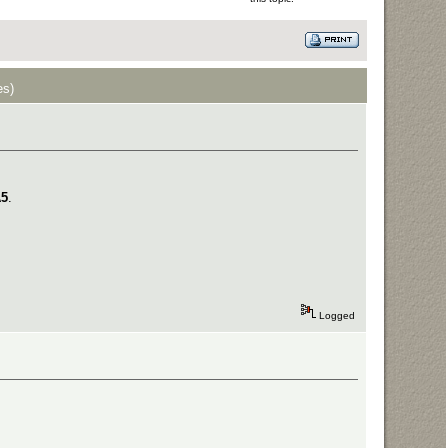
es)
5
.
Logged