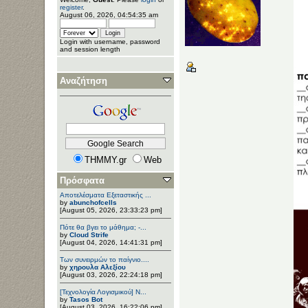
register
.
August 06, 2026, 04:54:35 am
Login with username, password
and session length
Αναζήτηση
THMMY.gr
Web
Πρόσφατα
Αποτελέσματα Εξεταστικής ...
by
abunchofcells
[August 05, 2026, 23:33:23 pm]
Πότε θα βγει το μάθημα; -...
by
Cloud Strife
[August 04, 2026, 14:41:31 pm]
Των συνειρμών το παίγνιο....
by
χηρουλα Αλεξίου
[August 03, 2026, 22:24:18 pm]
[Τεχνολογία Λογισμικού] Ν...
by
Tasos Bot
[August 03, 2026, 16:22:06 pm]