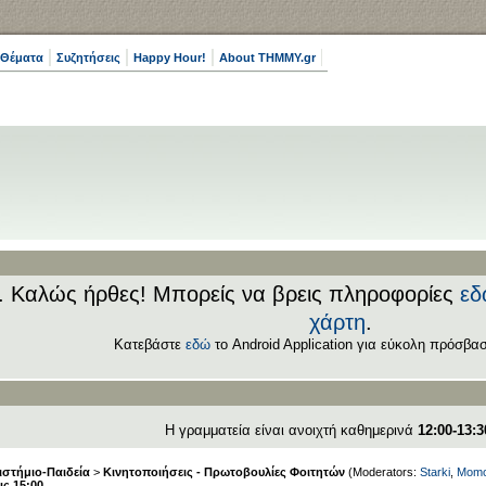
 Θέματα
Συζητήσεις
Happy Hour!
About THMMY.gr
.. Καλώς ήρθες! Μπορείς να βρεις πληροφορίες
εδ
χάρτη
.
Κατεβάστε
εδώ
το Android Application για εύκολη πρόσβασ
Η γραμματεία είναι ανοιχτή καθημερινά
12:00-13:3
στήμιο-Παιδεία
>
Κινητοποιήσεις - Πρωτοβουλίες Φοιτητών
(Moderators:
Starki
,
Momo
ις 15:00