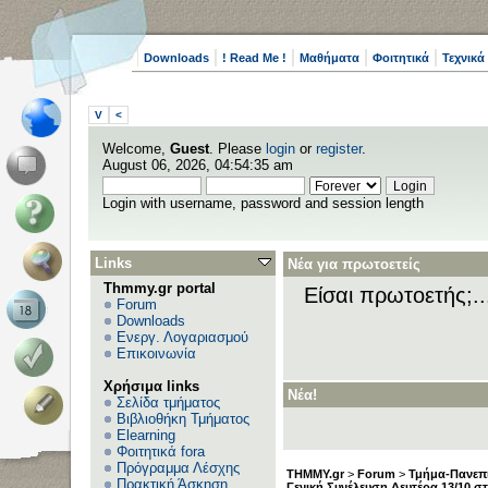
Downloads
! Read Me !
Μαθήματα
Φοιτητικά
Τεχνικά
V
<
Welcome,
Guest
. Please
login
or
register
.
August 06, 2026, 04:54:35 am
Login with username, password and session length
Links
Νέα για πρωτοετείς
Thmmy.gr portal
Είσαι πρωτοετής;.
Forum
Downloads
Ενεργ. Λογαριασμού
Επικοινωνία
Χρήσιμα links
Νέα!
Σελίδα τμήματος
Βιβλιοθήκη Τμήματος
Elearning
Φοιτητικά fora
Πρόγραμμα Λέσχης
THMMY.gr
>
Forum
>
Τμήμα-Πανεπι
Πρακτική Άσκηση
Γενική Συνέλευση Δευτέρα 13/10 στ