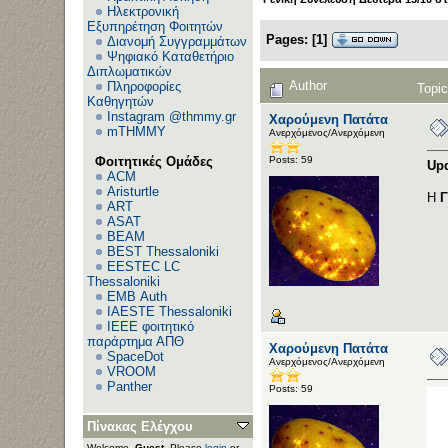
Ηλεκτρονική
Εξυπηρέτηση Φοιτητών
Pages:
[
1
]
Διανομή Συγγραμμάτων
Ψηφιακό Καταθετήριο
Διπλωματικών
Author
Πληροφορίες
Topic
Καθηγητών
Instagram @thmmy.gr
Χαρούμενη Πατάτα
mTHMMY
Ανερχόμενος/Ανερχόμενη
Posts: 59
Φοιτητικές Ομάδες
Upd
ACM
Aristurtle
Η
Γ
ART
ASAT
BEAM
BEST Thessaloniki
EESTEC LC
Thessaloniki
EΜΒ Auth
IAESTE Thessaloniki
IEEE φοιτητικό
παράρτημα ΑΠΘ
Χαρούμενη Πατάτα
SpaceDot
Ανερχόμενος/Ανερχόμενη
VROOM
Panther
Posts: 59
Πίνακας Ελέγχου
Welcome,
Guest
. Please
login
or