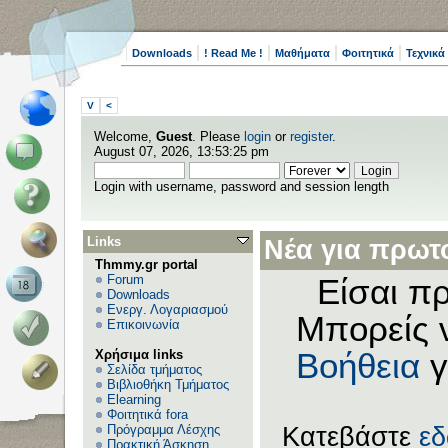
Downloads
! Read Me !
Μαθήματα
Φοιτητικά
Τεχνικά
V
<
Welcome,
Guest
. Please
login
or
register
.
August 07, 2026, 13:53:25 pm
Login with username, password and session length
Links
Νέα για πρωτο
Thmmy.gr portal
Forum
Είσαι πρ
Downloads
Ενεργ. Λογαριασμού
Μπορείς 
Επικοινωνία
Χρήσιμα links
Βοήθεια
γ
Σελίδα τμήματος
Βιβλιοθήκη Τμήματος
Elearning
Φοιτητικά fora
Πρόγραμμα Λέσχης
Κατεβάστε
ε
Πρακτική Άσκηση