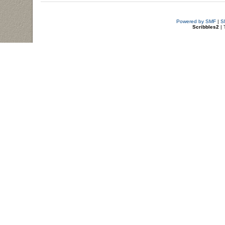
Powered by SMF
|
S
Scribbles2
| 