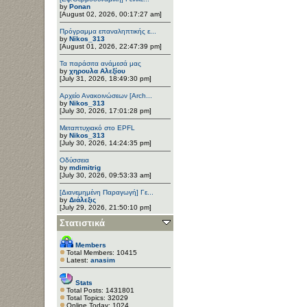
by
Ponan
[August 02, 2026, 00:17:27 am]
Πρόγραμμα επαναληπτικής ε...
by
Nikos_313
[August 01, 2026, 22:47:39 pm]
Τα παράσιτα ανάμεσά μας
by
χηρουλα Αλεξίου
[July 31, 2026, 18:49:30 pm]
Αρχείο Ανακοινώσεων [Arch...
by
Nikos_313
[July 30, 2026, 17:01:28 pm]
Μεταπτυχιακό στο EPFL
by
Nikos_313
[July 30, 2026, 14:24:35 pm]
Οδύσσεια
by
mdimitrig
[July 30, 2026, 09:53:33 am]
[Διανεμημένη Παραγωγή] Γε...
by
Διάλεξις
[July 29, 2026, 21:50:10 pm]
Στατιστικά
Members
Total Members: 10415
Latest:
anasim
Stats
Total Posts: 1431801
Total Topics: 32029
Online Today: 1024