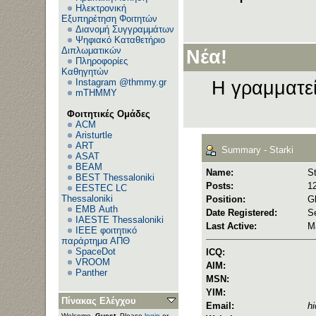
Ηλεκτρονική
Εξυπηρέτηση Φοιτητών
Διανομή Συγγραμμάτων
Ψηφιακό Καταθετήριο
Διπλωματικών
Νέα!
Πληροφορίες
Καθηγητών
Instagram @thmmy.gr
Η γραμματεί
mTHMMY
Φοιτητικές Ομάδες
ACM
Aristurtle
ART
Summary - Starki
ASAT
BEAM
Name:
St
BEST Thessaloniki
Posts:
12
EESTEC LC
Thessaloniki
Position:
G
EΜΒ Auth
Date Registered:
S
IAESTE Thessaloniki
Last Active:
M
IEEE φοιτητικό
παράρτημα ΑΠΘ
SpaceDot
ICQ:
VROOM
AIM:
Panther
MSN:
YIM:
Πίνακας Ελέγχου
Email:
h
Welcome,
Guest
. Please
login
or