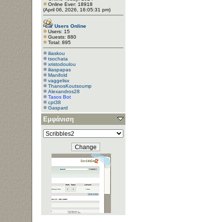
Online Ever: 18918
(April 06, 2026, 16:05:31 pm)
Users Online
Users: 15
Guests: 880
Total: 895
iliaskou
tsochata
xristodoulou
iliaspapas
Manifold
vaggelisx
ThanosKoutsoump
Alexandros28
Tasos Bot
cpt38
Gaspard
jimalexoud
Εμφάνιση
BB