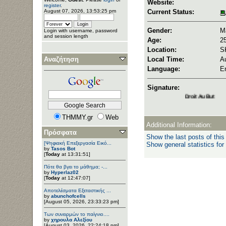
Website:
register
.
August 07, 2026, 13:53:25 pm
Current Status:
Gender:
M
Login with username, password
and session length
Age:
2
Location:
S
Αναζήτηση
Local Time:
A
Language:
E
Signature:
Droit Au But
THMMY.gr
Web
Additional Information:
Πρόσφατα
Show the last posts of this
[Ψηφιακή Επεξεργασία Εικό...
Show general statistics for
by
Tasos Bot
[
Today
at 13:31:51]
Πότε θα βγει το μάθημα; -...
by
Hyperlaz02
[
Today
at 12:47:07]
Αποτελέσματα Εξεταστικής ...
by
abunchofcells
[August 05, 2026, 23:33:23 pm]
Των συνειρμών το παίγνιο....
by
χηρουλα Αλεξίου
[August 03, 2026, 22:24:18 pm]