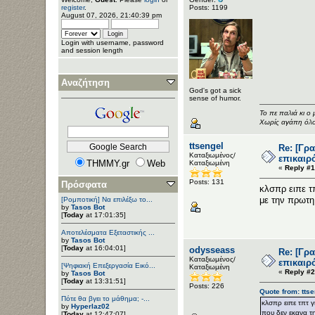
Posts: 1199
register
.
August 07, 2026, 21:40:39 pm
Login with username, password
and session length
Αναζήτηση
God's got a sick
sense of humor.
Το πε παλιά κι 
Χωρίς αγάπη όλου
ttsengel
Re: [Γρ
Καταξιωμένος/
επικαιρ
THMMY.gr
Web
Καταξιωμένη
«
Reply #1
Posts: 131
Πρόσφατα
κλσπρ ειπε τπ
με την πρωτη
[Ρομποτική] Να επιλέξω το...
by
Tasos Bot
[
Today
at 17:01:35]
Αποτελέσματα Εξεταστικής ...
by
Tasos Bot
[
Today
at 16:04:01]
odysseass
Re: [Γρ
Καταξιωμένος/
επικαιρ
[Ψηφιακή Επεξεργασία Εικό...
Καταξιωμένη
«
Reply #2
by
Tasos Bot
[
Today
at 13:31:51]
Posts: 226
Quote from: ttse
Πότε θα βγει το μάθημα; -...
κλσπρ ειπε τπτ γ
by
Hyperlaz02
που δεν εκανα τ
[
Today
at 12:47:07]