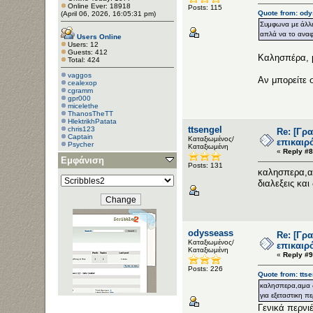
Online Ever: 18918
Posts: 115
Quote from: ody
(April 06, 2026, 16:05:31 pm)
Συμφωνα με άλλε
απλά να το αναφέ
Users Online
Users: 12
Guests: 412
Καλησπέρα, μ
Total: 424
vaggos
Αν μπορείτε 
cealexop
cgramm
gpr000
micelethe
ThanosTheTT
HlektrikhPatata
ttsengel
chris123
Re: [Γρ
Captain
Καταξιωμένος/
επικαιρ
Psycher
Καταξιωμένη
«
Reply #8
Εμφάνιση
Posts: 131
καλησπερα,αμ
διαλεξεις και
odysseass
Re: [Γρ
Καταξιωμένος/
επικαιρ
Καταξιωμένη
«
Reply #9
Posts: 226
Quote from: tts
καλησπερα,αμα δε
για εξεταστικη π
Γενικά περνι