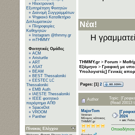
Ηλεκτρονική
Εξυπηρέτηση Φοιτητών
Διανομή Συγγραμμάτων
Ψηφιακό Καταθετήριο
Διπλωματικών
Νέα!
Πληροφορίες
Καθηγητών
Instagram @thmmy.gr
Η γραμματεί
mTHMMY
Φοιτητικές Ομάδες
ACM
Aristurtle
THMMY.gr
>
Forum
>
Μαθήμ
ART
Εξάμηνο
>
Γραφική με υπο
ASAT
BEAM
Υπολογιστές] Γενικές απορ
BEST Thessaloniki
EESTEC LC
Pages:
[
1
]
2
Thessaloniki
EΜΒ Auth
IAESTE Thessaloniki
Topic: [Γραφικ
IEEE φοιτητικό
Author
(Read 20013 t
παράρτημα ΑΠΘ
SpaceDot
MajorTom
[Γραφικ
VROOM
Veteran
2024
Panther
Μόνιμος κάτοικος
«
on:
Febru
ΤΗΜΜΥ.gr
Πίνακας Ελέγχου
Οποιαδήποτε 
Gender:
Welcome,
Guest
. Please
login
or