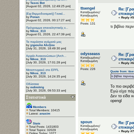
by
Tasos Bot
[August 02, 2026, 12:49:25 pm]
ttsengel
Re: [Γρ
Καταξιωμένος/
επικαιρ
[Εφ.Θερμοδυναμική] Γενικέ...
Καταξιωμένη
by
Ponan
«
Reply #5
[August 02, 2026, 00:17:27 am]
Posts: 131
τι βιβλιο περ
Πρόγραμμα επαναληπτικής ε...
by
Nikos_313
[August 01, 2026, 22:47:39 pm]
Τα παράσιτα ανάμεσά μας
by
χηρουλα Αλεξίου
[July 31, 2026, 18:49:30 pm]
odysseass
Re: [Γρ
Αρχείο Ανακοινώσεων [Arch...
Καταξιωμένος/
επικαιρ
by
Nikos_313
Καταξιωμένη
[July 30, 2026, 17:01:28 pm]
«
Reply #6
Posts: 226
Μεταπτυχιακό στο EPFL
Quote from: ttse
by
Nikos_313
τι βιβλιο περνου
[July 30, 2026, 14:24:35 pm]
Οδύσσεια
Το πιο ακριβό
by
mdimitrig
[July 30, 2026, 09:53:33 am]
Εγώ είχα πάρ
Δεν το είδα 
Στατιστικά
opengl
Members
Total Members: 10415
Latest:
anasim
spoun
Re: [Γρ
Stats
Καταξιωμένος/
Total Posts: 1431803
επικαιρ
Καταξιωμένη
Total Topics: 32029
«
Reply #7
Online Today: 1077