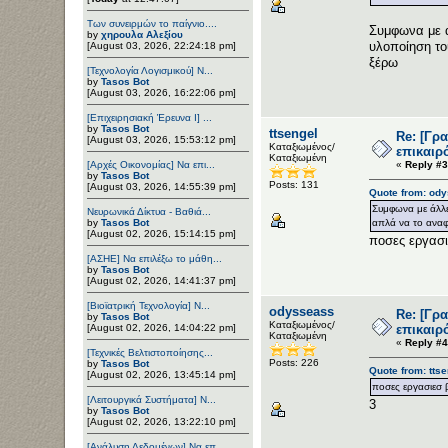
Των συνειρμών το παίγνιο....
Συμφωνα με ά
by
χηρουλα Αλεξίου
υλοποίηση το
[August 03, 2026, 22:24:18 pm]
ξέρω
[Τεχνολογία Λογισμικού] Ν...
by
Tasos Bot
[August 03, 2026, 16:22:06 pm]
[Επιχειρησιακή Έρευνα Ι] ...
by
Tasos Bot
ttsengel
Re: [Γρ
[August 03, 2026, 15:53:12 pm]
Καταξιωμένος/
επικαιρ
Καταξιωμένη
[Αρχές Οικονομίας] Να επι...
«
Reply #3
by
Tasos Bot
Posts: 131
[August 03, 2026, 14:55:39 pm]
Quote from: ody
Συμφωνα με άλλε
Νευρωνικά Δίκτυα - Βαθιά...
by
Tasos Bot
απλά να το αναφέ
[August 02, 2026, 15:14:15 pm]
ποσες εργασιε
[ΑΣΗΕ] Να επιλέξω το μάθη...
by
Tasos Bot
[August 02, 2026, 14:41:37 pm]
[Βιοϊατρική Τεχνολογία] Ν...
odysseass
Re: [Γρ
by
Tasos Bot
Καταξιωμένος/
[August 02, 2026, 14:04:22 pm]
επικαιρ
Καταξιωμένη
«
Reply #4
[Τεχνικές Βελτιστοποίησης...
Posts: 226
by
Tasos Bot
Quote from: ttse
[August 02, 2026, 13:45:14 pm]
ποσες εργασιεσ β
[Λειτουργικά Συστήματα] Ν...
3
by
Tasos Bot
[August 02, 2026, 13:22:10 pm]
[Ανάλυση Δεδομένων] Να επ...