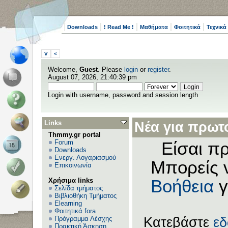
Downloads
! Read Me !
Μαθήματα
Φοιτητικά
Τεχνικά
V
<
Welcome,
Guest
. Please
login
or
register
.
August 07, 2026, 21:40:39 pm
Login with username, password and session length
Links
Νέα για πρωτο
Thmmy.gr portal
Forum
Είσαι πρ
Downloads
Ενεργ. Λογαριασμού
Μπορείς 
Επικοινωνία
Χρήσιμα links
Βοήθεια
γ
Σελίδα τμήματος
Βιβλιοθήκη Τμήματος
Elearning
Φοιτητικά fora
Πρόγραμμα Λέσχης
Κατεβάστε
ε
Πρακτική Άσκηση