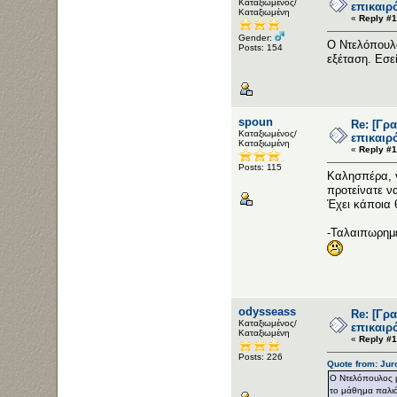
Καταξιωμένος/
επικαιρ
Καταξιωμένη
«
Reply #1
Gender:
Ο Ντελόπουλο
Posts: 154
εξέταση. Εσε
spoun
Re: [Γρ
Καταξιωμένος/
επικαιρ
Καταξιωμένη
«
Reply #1
Posts: 115
Καλησπέρα, γ
προτείνατε ν
Έχει κάποια
-Ταλαιπωρημέ
odysseass
Re: [Γρ
Καταξιωμένος/
επικαιρ
Καταξιωμένη
«
Reply #1
Posts: 226
Quote from: Jur
Ο Ντελόπουλος μ
το μάθημα παλιότ