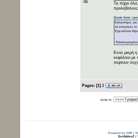
Τα πήρα όλα,
προλαβαίνεις
Quote from: spo
Καλησπέρα, για 
να κυνηγήσω το 
Έχει κάποια θέ
-Ταλαιπωρημένος
Ειναι μικρή η
κεφάλαιο με 
πεφτουν συχν
Pages:
[
1
]
2
Jump to:
Powered by SMF
|
S
Scribbles2
| 