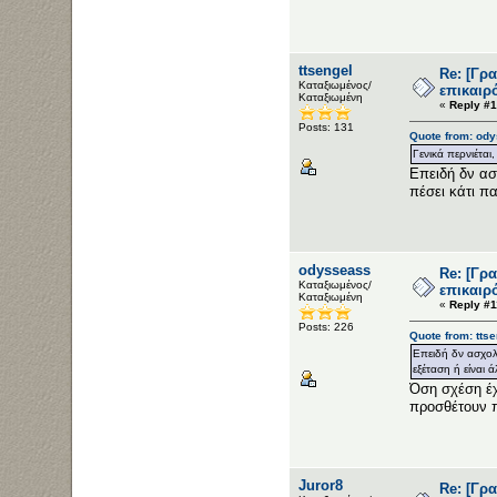
ttsengel
Re: [Γρ
Καταξιωμένος/
επικαιρ
Καταξιωμένη
«
Reply #1
Posts: 131
Quote from: ody
Γενικά περνιέται
Επειδή δν ασ
πέσει κάτι πα
odysseass
Re: [Γρ
Καταξιωμένος/
επικαιρ
Καταξιωμένη
«
Reply #1
Posts: 226
Quote from: tts
Επειδή δν ασχολ
εξέταση ή είναι 
Όση σχέση έχ
προσθέτουν π
Juror8
Re: [Γρ