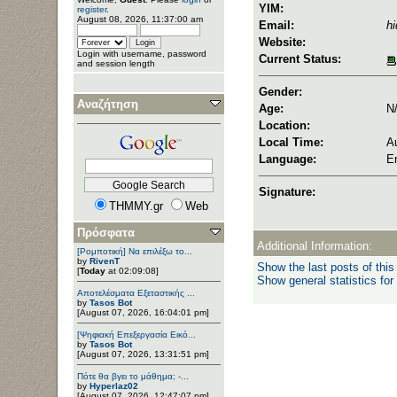
YIM:
register
.
August 08, 2026, 11:37:00 am
Email:
h
Website:
Login with username, password
Current Status:
and session length
Gender:
Αναζήτηση
Age:
N
Location:
Local Time:
A
Language:
E
Signature:
THMMY.gr
Web
Πρόσφατα
Additional Information:
[Ρομποτική] Να επιλέξω το...
by
RivenT
Show the last posts of this
[
Today
at 02:09:08]
Show general statistics for
Αποτελέσματα Εξεταστικής ...
by
Tasos Bot
[August 07, 2026, 16:04:01 pm]
[Ψηφιακή Επεξεργασία Εικό...
by
Tasos Bot
[August 07, 2026, 13:31:51 pm]
Πότε θα βγει το μάθημα; -...
by
Hyperlaz02
[August 07, 2026, 12:47:07 pm]