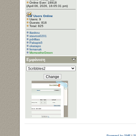
Online Ever: 18918
(April 06, 2026, 16:05:31 pm)
Users Online
Users: 9
Guests: 816
Total: 825
iliaskou
stavros0201
pdrillias
Pakapis5
okatapo
femanak
MomostheGreen
Εμφάνιση
Powered by SMF
|
S