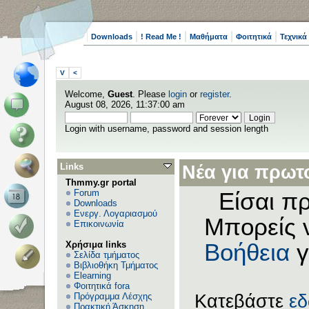
Downloads
! Read Me !
Μαθήματα
Φοιτητικά
Τεχνικά
V
<
Welcome,
Guest
. Please
login
or
register
.
August 08, 2026, 11:37:00 am
Login with username, password and session length
Links
Νέα για πρωτο
Thmmy.gr portal
Forum
Είσαι πρ
Downloads
Ενεργ. Λογαριασμού
Μπορείς 
Επικοινωνία
Χρήσιμα links
Βοήθεια
γ
Σελίδα τμήματος
Βιβλιοθήκη Τμήματος
Elearning
Φοιτητικά fora
Πρόγραμμα Λέσχης
Κατεβάστε
ε
Πρακτική Άσκηση