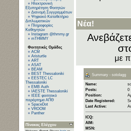
Ηλεκτρονική
Εξυπηρέτηση Φοιτητών
Διανομή Συγγραμμάτων
Ψηφιακό Καταθετήριο
Διπλωματικών
Νέα!
Πληροφορίες
Καθηγητών
Instagram @thmmy.gr
Ανεβάζετ
mTHMMY
στ
Φοιτητικές Ομάδες
ACM
Aristurtle
με 
ART
ASAT
BEAM
BEST Thessaloniki
Summary - sotolagg
EESTEC LC
Thessaloniki
Name:
s
EΜΒ Auth
Posts:
0 
IAESTE Thessaloniki
Position:
Α
IEEE φοιτητικό
παράρτημα ΑΠΘ
Date Registered:
S
SpaceDot
Last Active:
A
VROOM
Panther
ICQ:
AIM:
Πίνακας Ελέγχου
MSN:
Welcome,
Guest
. Please
login
or