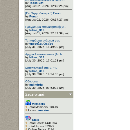
by
Tasos Bot
[August 02, 2026, 12:49:25 pm]
[Εφ.Θερμοδυναμική] Γενικέ...
by
Ponan
[August 02, 2026, 00:17:27 am]
Πρόγραμμα επαναληπτικής ε...
by
Nikos_313
[August 01, 2026, 22:47:39 pm]
Τα παράσιτα ανάμεσά μας
by
χηρουλα Αλεξίου
[July 31, 2026, 18:49:30 pm]
Αρχείο Ανακοινώσεων [Arch...
by
Nikos_313
[July 30, 2026, 17:01:28 pm]
Μεταπτυχιακό στο EPFL
by
Nikos_313
[July 30, 2026, 14:24:35 pm]
Οδύσσεια
by
mdimitrig
[July 30, 2026, 09:53:33 am]
Στατιστικά
Members
Total Members: 10415
Latest:
anasim
Stats
Total Posts: 1431804
Total Topics: 32029
Online Today: 1114