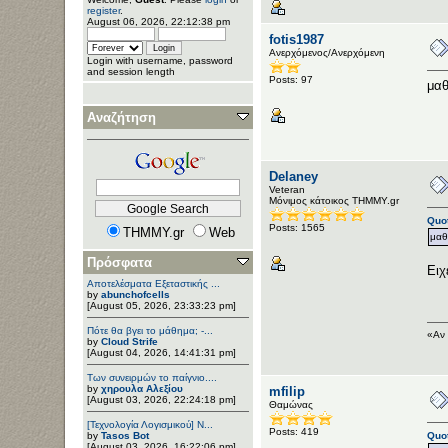
register
.
August 06, 2026, 22:12:38 pm
fotis1987
Ανερχόμενος/Ανερχόμενη
Login with username, password
and session length
Posts: 97
μαθ
Αναζήτηση
Delaney
Veteran
Μόνιμος κάτοικος ΤΗΜΜΥ.gr
Quot
Posts: 1565
THMMY.gr
Web
μαθ
Πρόσφατα
Ειχ
Αποτελέσματα Εξεταστικής ...
by
abunchofcells
[August 05, 2026, 23:33:23 pm]
Πότε θα βγει το μάθημα; -...
«Αν 
by
Cloud Strife
[August 04, 2026, 14:41:31 pm]
Των συνειρμών το παίγνιο....
by
χηρουλα Αλεξίου
mfilip
[August 03, 2026, 22:24:18 pm]
Θαμώνας
[Τεχνολογία Λογισμικού] Ν...
Posts: 419
by
Tasos Bot
Quot
[August 03, 2026, 16:22:06 pm]