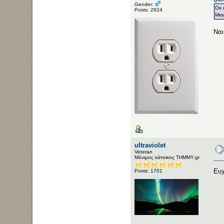
Gender:
Οκ 
Posts: 2924
Μια
Ναι
ultraviolet
Veteran
Μόνιμος κάτοικος ΤΗΜΜΥ.gr
Ευ
Posts: 1701