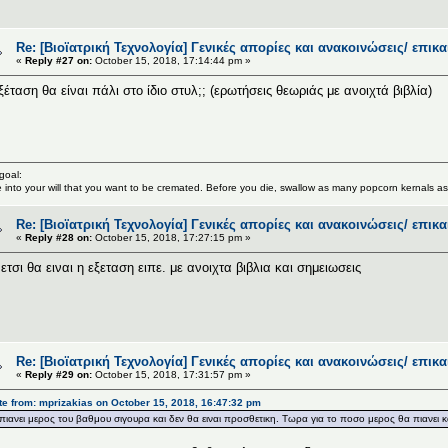
Re: [Βιοϊατρική Τεχνολογία] Γενικές απορίες και ανακοινώσεις/ επικ
«
Reply #27 on:
October 15, 2018, 17:14:44 pm »
ξέταση θα είναι πάλι στο ίδιο στυλ;; (ερωτήσεις θεωριάς με ανοιχτά βιβλία)
 goal:
e into your will that you want to be cremated. Before you die, swallow as many popcorn kernals a
Re: [Βιοϊατρική Τεχνολογία] Γενικές απορίες και ανακοινώσεις/ επικ
«
Reply #28 on:
October 15, 2018, 17:27:15 pm »
 ετσι θα ειναι η εξεταση ειπε. με ανοιχτα βιβλια και σημειωσεις
Re: [Βιοϊατρική Τεχνολογία] Γενικές απορίες και ανακοινώσεις/ επικ
«
Reply #29 on:
October 15, 2018, 17:31:57 pm »
e from: mprizakias on October 15, 2018, 16:47:32 pm
πιανει μερος του βαθμου σιγουρα και δεν θα ειναι προσθετικη. Τωρα για το ποσο μερος θα πιανει και