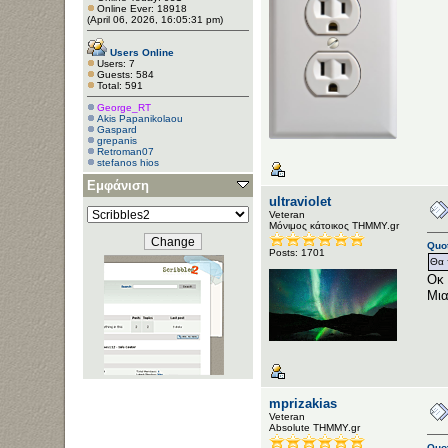
Online Ever: 18918
(April 06, 2026, 16:05:31 pm)
Users Online
Users: 7
Guests: 584
Total: 591
George_RT
Akis Papanikolaou
Gaspard
grepanis
Retroman07
stefanos hios
Εμφάνιση
ultraviolet
Veteran
Μόνιμος κάτοικος ΤΗΜΜΥ.gr
Quot
Posts: 1701
Θα 
Οκ 
Μια
mprizakias
Veteran
Αbsolute ΤΗΜΜΥ.gr
Quot