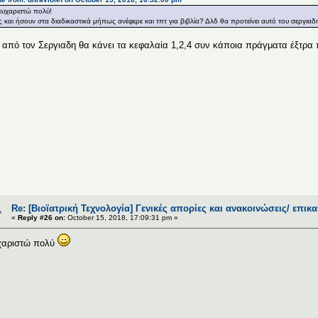
ευχαριστώ πολύ!
ς και ήσουν στα διαδικαστικά μήπως ανέφερε και τπτ για βιβλία? Δλδ θα προτείνει αυτό του σεργιαδ
 από τον Σεργιαδη θα κάνει τα κεφαλαία 1,2,4 συν κάποια πράγματα έξτρα π
Re: [Βιοϊατρική Τεχνολογία] Γενικές απορίες και ανακοινώσεις/ επικ
«
Reply #26 on:
October 15, 2018, 17:09:31 pm »
χαριστώ πολύ