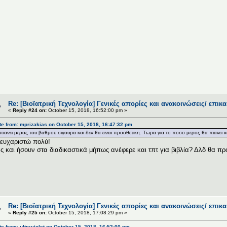
Re: [Βιοϊατρική Τεχνολογία] Γενικές απορίες και ανακοινώσεις/ επικ
«
Reply #24 on:
October 15, 2018, 16:52:00 pm »
e from: mprizakias on October 15, 2018, 16:47:32 pm
πιανει μερος του βαθμου σιγουρα και δεν θα ειναι προσθετικη. Τωρα για το ποσο μερος θα πιανει και
ευχαριστώ πολύ!
ς και ήσουν στα διαδικαστικά μήπως ανέφερε και τπτ για βιβλία? Δλδ θα προ
Re: [Βιοϊατρική Τεχνολογία] Γενικές απορίες και ανακοινώσεις/ επικ
«
Reply #25 on:
October 15, 2018, 17:08:29 pm »
e from: ultraviolet on October 15, 2018, 16:52:00 pm