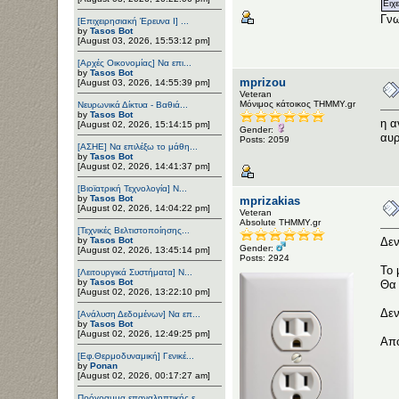
Ειχ
Γνω
[Επιχειρησιακή Έρευνα Ι] ...
by
Tasos Bot
[August 03, 2026, 15:53:12 pm]
[Αρχές Οικονομίας] Να επι...
by
Tasos Bot
mprizou
[August 03, 2026, 14:55:39 pm]
Veteran
Μόνιμος κάτοικος ΤΗΜΜΥ.gr
Νευρωνικά Δίκτυα - Βαθιά...
by
Tasos Bot
η α
[August 02, 2026, 15:14:15 pm]
Gender:
αυρ
Posts: 2059
[ΑΣΗΕ] Να επιλέξω το μάθη...
by
Tasos Bot
[August 02, 2026, 14:41:37 pm]
[Βιοϊατρική Τεχνολογία] Ν...
by
Tasos Bot
mprizakias
[August 02, 2026, 14:04:22 pm]
Veteran
Αbsolute ΤΗΜΜΥ.gr
[Τεχνικές Βελτιστοποίησης...
by
Tasos Bot
Δεν
Gender:
[August 02, 2026, 13:45:14 pm]
Posts: 2924
Το 
[Λειτουργικά Συστήματα] Ν...
by
Tasos Bot
Θα 
[August 02, 2026, 13:22:10 pm]
Δεν
[Ανάλυση Δεδομένων] Να επ...
by
Tasos Bot
[August 02, 2026, 12:49:25 pm]
Απο
[Εφ.Θερμοδυναμική] Γενικέ...
by
Ponan
[August 02, 2026, 00:17:27 am]
Πρόγραμμα επαναληπτικής ε...