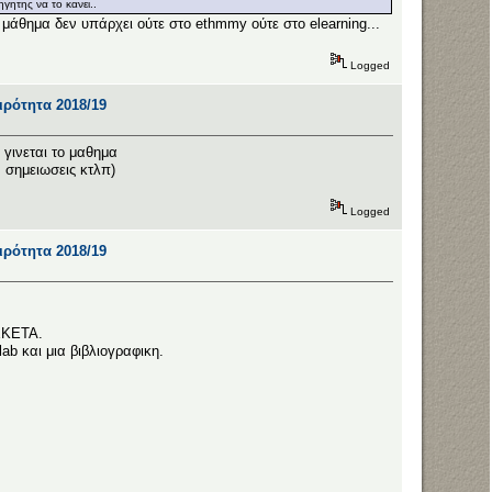
γητης να το κανει..
 μάθημα δεν υπάρχει ούτε στο ethmmy ούτε στο elearning...
Logged
αιρότητα 2018/19
γινεται το μαθημα
ν σημειωσεις κτλπ)
Logged
αιρότητα 2018/19
 ΕΚΕΤΑ.
ab και μια βιβλιογραφικη.