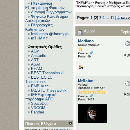
THMMY.gr
>
Forum
>
Μαθήματα Τη
Ηλεκτρονική
Τεχνολογία] Γενικές απορίες και α
Εξυπηρέτηση Φοιτητών
Διανομή Συγγραμμάτων
Ψηφιακό Καταθετήριο
Pages:
1
[
2
]
3
4
...
11
Διπλωματικών
Πληροφορίες
Καθηγητών
Author
Topic
Instagram @thmmy.gr
mTHMMY
Modiano
Νεούλης/Νεούλα
Φοιτητικές Ομάδες
ACM
Gender:
o χ
Aristurtle
Posts: 49
ART
ASAT
BEAM
BEST Thessaloniki
EESTEC LC
MrRobot
Thessaloniki
Veteran
EΜΒ Auth
Αbsolute ΤΗΜΜΥ.gr
IAESTE Thessaloniki
Καν
IEEE φοιτητικό
Gender:
παράρτημα ΑΠΘ
Posts: 3467
SpaceDot
VROOM
Panther
Πίνακας Ελέγχου
Welcome,
Guest
. Please
login
or