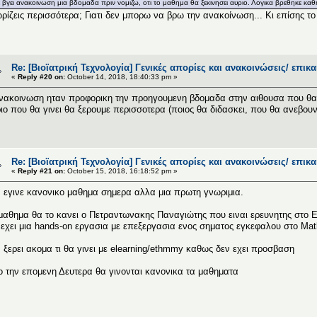
ε βγει ανακοινωση μια βδομαδα πριν νομιζω, οτι το μαθημα θα ξεκινησει αυριο. Λογικα βρεθηκε καθη
ρίζεις περισσότερα; Γιατι δεν μπορω να βρω την ανακοίνωση... Κι επίσης το
Re: [Βιοϊατρική Τεχνολογία] Γενικές απορίες και ανακοινώσεις/ επικ
«
Reply #20 on:
October 14, 2018, 18:40:33 pm »
νακοινωση ηταν προφορικη την προηγουμενη βδομαδα στην αιθουσα που θα 
ιο που θα γινει θα ξερουμε περισσοτερα (ποιος θα διδασκει, που θα ανεβου
Re: [Βιοϊατρική Τεχνολογία] Γενικές απορίες και ανακοινώσεις/ επικ
«
Reply #21 on:
October 15, 2018, 16:18:52 pm »
 εγινε κανονικο μαθημα σημερα αλλα μια πρωτη γνωριμια.
μαθημα θα το κανει ο Πετραντωνακης Παναγιώτης που ειναι ερευνητης στο
εχει μια hands-on εργασια με επεξεργασια ενος σηματος εγκεφαλου στο Matl
 ξερει ακομα τι θα γινει με elearning/ethmmy καθως δεν εχει προσβαση
 την επομενη Δευτερα θα γινονται κανονικα τα μαθηματα