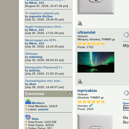
by
Nikos_313
[August 01, 2026, 22:47:39 pm]
Τα παράσιτα ανάμεσά μας
by
χηρουλα Αλεξίου
[July 31, 2026, 18:49:30 pm]
Αρχείο Ανακοινώσεων [Arch...
by
Nikos_313
ultraviolet
[July 30, 2026, 17:01:28 pm]
Veteran
Μόνιμος κάτοικος ΤΗΜΜΥ.gr
Μεταπτυχιακό στο EPFL
by
Nikos_313
Μήπ
[July 30, 2026, 14:24:35 pm]
Posts: 1701
Οδύσσεια
by
mdimitrig
[July 30, 2026, 09:53:33 am]
[Διανεμημένη Παραγωγή] Γε...
by
Διάλεξις
[July 29, 2026, 21:50:10 pm]
Προσκεκλημένοι στην τελετ...
by
okan
[July 28, 2026, 14:46:07 pm]
mprizakias
Στατιστικά
Veteran
Αbsolute ΤΗΜΜΥ.gr
Members
Quot
Gender:
Total Members: 10415
Μήπ
Posts: 2924
Latest:
anasim
Θα 
Stats
δεν
Total Posts: 1431799
Total Topics: 32029
Online Today: 951