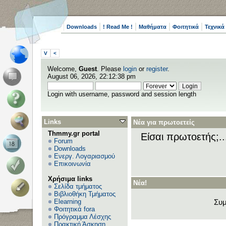
Downloads
! Read Me !
Μαθήματα
Φοιτητικά
Τεχνικά
V
<
Welcome,
Guest
. Please
login
or
register
.
August 06, 2026, 22:12:38 pm
Login with username, password and session length
Links
Νέα για πρωτοετείς
Thmmy.gr portal
Είσαι πρωτοετής;.
Forum
Downloads
Ενεργ. Λογαριασμού
Επικοινωνία
Χρήσιμα links
Νέα!
Σελίδα τμήματος
Βιβλιοθήκη Τμήματος
Elearning
Συμ
Φοιτητικά fora
Πρόγραμμα Λέσχης
Πρακτική Άσκηση