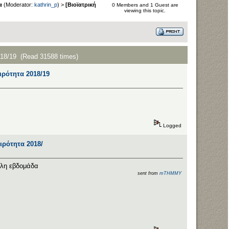
α
(Moderator:
kathrin_p
) >
[Βιοϊατρική
0 Members and 1 Guest are
viewing this topic.
2018/19 (Read 31588 times)
αιρότητα 2018/19
Logged
αιρότητα 2018/
λλη εβδομάδα
sent from
mTHMMY