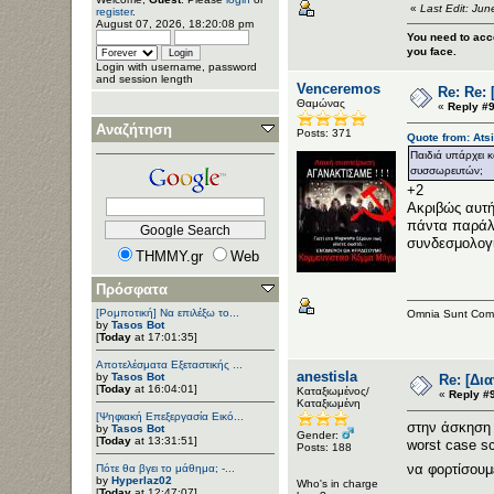
«
Last Edit: Ju
register
.
August 07, 2026, 18:20:08 pm
You need to acce
you face.
Login with username, password
and session length
Venceremos
Re: Re:
Θαμώνας
«
Reply #9
Αναζήτηση
Posts: 371
Quote from: Ats
Παιδιά υπάρχει κ
συσσωρευτών;
+2
Ακριβώς αυτή
πάντα παράλλ
συνδεσμολογί
THMMY.gr
Web
Πρόσφατα
[Ρομποτική] Να επιλέξω το...
Omnia Sunt Com
by
Tasos Bot
[
Today
at 17:01:35]
Αποτελέσματα Εξεταστικής ...
anestisla
by
Tasos Bot
Re: [Δι
[
Today
at 16:04:01]
Καταξιωμένος/
«
Reply #
Καταξιωμένη
[Ψηφιακή Επεξεργασία Εικό...
στην άσκηση 
by
Tasos Bot
Gender:
[
Today
at 13:31:51]
worst case sc
Posts: 188
να φορτίσουμε
Πότε θα βγει το μάθημα; -...
by
Hyperlaz02
Who's in charge
[
Today
at 12:47:07]