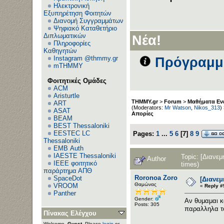
Ηλεκτρονική
Εξυπηρέτηση Φοιτητών
Διανομή Συγγραμμάτων
Ψηφιακό Καταθετήριο
Διπλωματικών
Νέα!
Πληροφορίες
Καθηγητών
Instagram @thmmy.gr
Πρόγραμμα
mTHMMY
Φοιτητικές Ομάδες
ACM
Aristurtle
THMMY.gr
>
Forum
>
Μαθήματα Εν
ART
(Moderators:
Mr Watson
,
Nikos_313
)
ASAT
Απορίες
BEAM
BEST Thessaloniki
EESTEC LC
Pages:
1
...
5
6
[
7
]
8
9
Thessaloniki
EΜΒ Auth
IAESTE Thessaloniki
Topic: [Διανε
Author
IEEE φοιτητικό
times)
παράρτημα ΑΠΘ
Roronoa Zoro
SpaceDot
[Διανε
Θαμώνας
VROOM
«
Reply #
Panther
Gender:
Αν θυμαμαι κ
Posts: 305
παραλληλα τ
Πίνακας Ελέγχου
Welcome,
Guest
. Please
login
or