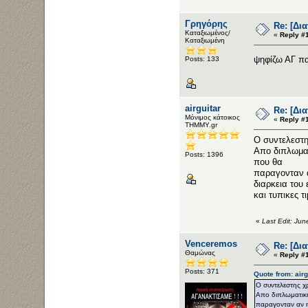
Γρηγόρης
Re: [Δι
Καταξιωμένος/
«
Reply #
Καταξιωμένη
ψηφίζω ΑΓ π
Posts: 133
airguitar
Re: [Δι
Μόνιμος κάτοικος
«
Reply #
ΤΗΜΜΥ.gr
Ο συντελεστης
Απο διπλωματ
Posts: 1396
που θα
παραγονταν α
διαρκεια του 
και τυπικες τ
«
Last Edit: Jun
Venceremos
Re: [Δι
Θαμώνας
«
Reply #
Posts: 371
Quote from: air
Ο συντελεστης χρ
Απο διπλωματικη
παραγονταν αν η