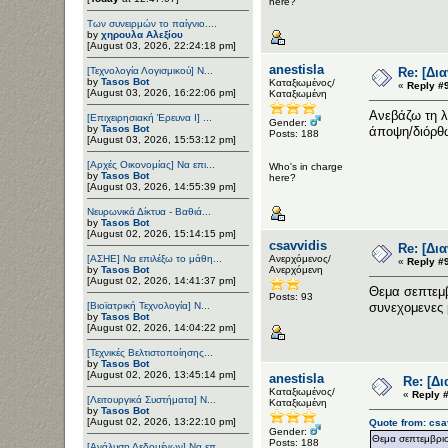
here?
Των συνειρμών το παίγνιο....
by
χηρουλα Αλεξίου
[August 03, 2026, 22:24:18 pm]
anestisla
[Τεχνολογία Λογισμικού] Ν...
Re: [Δι
by
Tasos Bot
Καταξιωμένος/
«
Reply #
[August 03, 2026, 16:22:06 pm]
Καταξιωμένη
Ανεβάζω τη λ
[Επιχειρησιακή Έρευνα Ι] ...
Gender:
by
Tasos Bot
άποψη/διόρθ
Posts: 188
[August 03, 2026, 15:53:12 pm]
[Αρχές Οικονομίας] Να επι...
Who's in charge
by
Tasos Bot
here?
[August 03, 2026, 14:55:39 pm]
Νευρωνικά Δίκτυα - Βαθιά...
by
Tasos Bot
[August 02, 2026, 15:14:15 pm]
csavvidis
Re: [Δι
[ΑΣΗΕ] Να επιλέξω το μάθη...
Ανερχόμενος/
«
Reply #
by
Tasos Bot
Ανερχόμενη
[August 02, 2026, 14:41:37 pm]
Θεμα σεπτεμβ
Posts: 93
[Βιοϊατρική Τεχνολογία] Ν...
συνεχομενες 
by
Tasos Bot
[August 02, 2026, 14:04:22 pm]
[Τεχνικές Βελτιστοποίησης...
by
Tasos Bot
[August 02, 2026, 13:45:14 pm]
anestisla
Re: [Δ
Καταξιωμένος/
«
Reply 
[Λειτουργικά Συστήματα] Ν...
Καταξιωμένη
by
Tasos Bot
[August 02, 2026, 13:22:10 pm]
Quote from: csa
Gender:
Θεμα σεπτεμβριο
Posts: 188
[Ανάλυση Δεδομένων] Να επ...