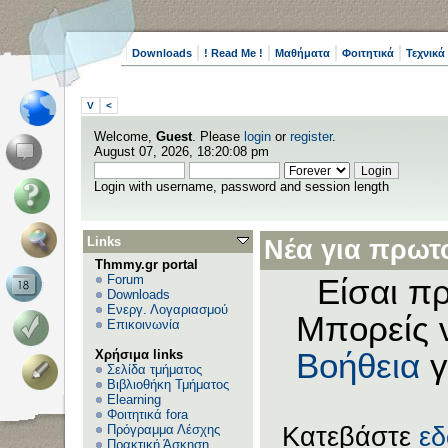
Downloads
! Read Me !
Μαθήματα
Φοιτητικά
Τεχνικά
V
<
Welcome,
Guest
. Please
login
or
register
.
August 07, 2026, 18:20:08 pm
Login with username, password and session length
Links
Νέα για πρωτο
Thmmy.gr portal
Forum
Είσαι πρ
Downloads
Ενεργ. Λογαριασμού
Μπορείς 
Επικοινωνία
Χρήσιμα links
Βοήθεια
γ
Σελίδα τμήματος
Βιβλιοθήκη Τμήματος
Elearning
Φοιτητικά fora
Πρόγραμμα Λέσχης
Κατεβάστε
ε
Πρακτική Άσκηση