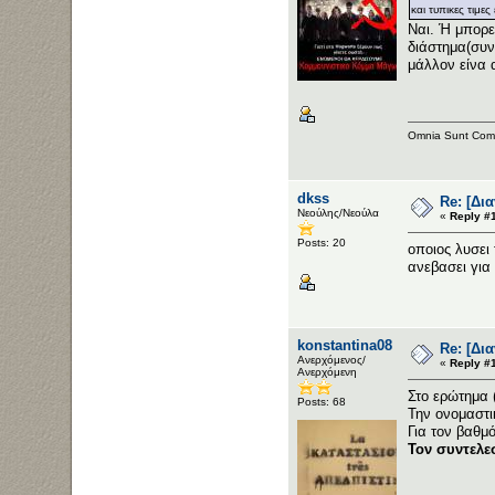
και τυπικες τιμε
Ναι. Ή μπορεί
διάστημα(συν
μάλλον είνα 
Omnia Sunt Com
dkss
Re: [Δι
Νεούλης/Νεούλα
«
Reply #
Posts: 20
οποιος λυσει 
ανεβασει για
konstantina08
Re: [Δι
Ανερχόμενος/
«
Reply #
Ανερχόμενη
Στο ερώτημα (
Posts: 68
Την ονομαστι
Για τον βαθμ
Τον συντελε