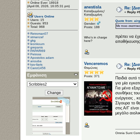
Online Ever: 18918
(April 06, 2026, 16:05:31 pm)
anestisla
Re: [Δι
Καταξιωμένος/
«
Reply #
Καταξιωμένη
Users Online
Users: 15
Quote from: air
Guests: 953
Gender:
Με ποιο σκεπτικ
Total: 968
Posts: 188
Retroman07
πρέπει να έχ
stmanzaf
Who's in charge
gkg
here?
αποθήκευσης 
leonkoum
grepanis
PAPARI69
Petross
Apostolos adam
anouba
Venceremos
Re: [Δι
kav-liaris
Θαμώνας
Carot1456
«
Reply #
kostisgialamas
Εμφάνιση
Posts: 371
Παιδιά αυτό τ
για μία εγκα
Για μένα εξαρ
συνθήκες του
ενέργειας , κ
Σίγουρα το θ
στις Α/Γ είνα
μεγάλο αιολικ
Omnia Sunt Com