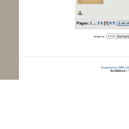
Pages:
1
...
5
6
[
7
]
8
9
Jump to:
Powered by SMF
|
S
Scribbles2
| 