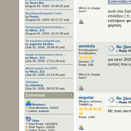
( ωστε να βρω τη
by
Tasos Bot
[August 02, 2026, 12:49:25 pm]
Who's in charge
αυτό σου ζητ
here?
[Εφ.Θερμοδυναμική] Γενικέ...
επιλέξεις ( π
by
Ponan
[August 02, 2026, 00:17:27 am]
καλύψουν φορ
φόρτιση.
Πρόγραμμα επαναληπτικής ε...
by
Nikos_313
[August 01, 2026, 22:47:39 pm]
Τα παράσιτα ανάμεσά μας
by
χηρουλα Αλεξίου
anestisla
Re: [Δι
[July 31, 2026, 18:49:30 pm]
Καταξιωμένος/
«
Reply #
Καταξιωμένη
Αρχείο Ανακοινώσεων [Arch...
by
Nikos_313
για σεπτ 201
[July 30, 2026, 17:01:28 pm]
Gender:
αυτούς που κ
Posts: 188
Μεταπτυχιακό στο EPFL
by
Nikos_313
Who's in charge
[July 30, 2026, 14:24:35 pm]
here?
Οδύσσεια
by
mdimitrig
[July 30, 2026, 09:53:33 am]
Στατιστικά
airguitar
Re: [Δι
Μόνιμος κάτοικος
«
Reply #
Members
ΤΗΜΜΥ.gr
Total Members: 10415
Με ποιο σκεπ
Latest:
anasim
Posts: 1396
Stats
Total Posts: 1431803
Total Topics: 32029
Online Today: 1051