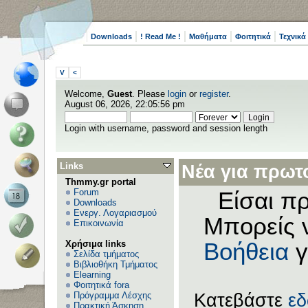
Downloads
! Read Me !
Μαθήματα
Φοιτητικά
Τεχνικά
V
<
Welcome,
Guest
. Please
login
or
register
.
August 06, 2026, 22:05:56 pm
Login with username, password and session length
Links
Νέα για πρωτο
Thmmy.gr portal
Forum
Είσαι πρ
Downloads
Ενεργ. Λογαριασμού
Μπορείς 
Επικοινωνία
Χρήσιμα links
Βοήθεια
γ
Σελίδα τμήματος
Βιβλιοθήκη Τμήματος
Elearning
Φοιτητικά fora
Πρόγραμμα Λέσχης
Κατεβάστε
ε
Πρακτική Άσκηση