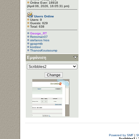
Online Ever: 18918
(April 06, 2026, 16:05:31 pm)
Users Online
Users: 9
Guests: 629
Total: 638
George_RT
Retroman07
stefanos hios
gpapmtb
kordisvi
ThanosKoutsoump
Εμφάνιση
Powered by SMF
|
S
Scribbles2
| 