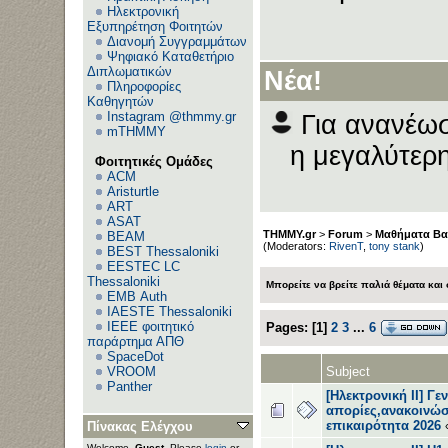
Ηλεκτρονική
Εξυπηρέτηση Φοιτητών
Διανομή Συγγραμμάτων
Ψηφιακό Καταθετήριο
Διπλωματικών
Νέα!
Πληροφορίες
Καθηγητών
Instagram @thmmy.gr
Για ανανέωσ
mTHMMY
η μεγαλύτερη
Φοιτητικές Ομάδες
ACM
Aristurtle
ART
ASAT
THMMY.gr
>
Forum
>
Μαθήματα Βα
BEAM
(Moderators:
RivenT
,
tony stank
)
BEST Thessaloniki
EESTEC LC
Thessaloniki
Μπορείτε να βρείτε παλιά θέματα και
EΜΒ Auth
IAESTE Thessaloniki
IEEE φοιτητικό
Pages:
[
1
]
2
3
...
6
παράρτημα ΑΠΘ
SpaceDot
Subject
VROOM
Panther
[Ηλεκτρονική ΙΙ] Γεν
απορίες,ανακοινώσ
επικαιρότητα 2026
Πίνακας Ελέγχου
Welcome,
Guest
. Please
login
or