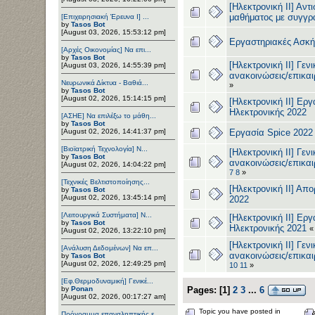
[Ηλεκτρονική ΙΙ] Αντ
μαθήματος με συγγρ
[Επιχειρησιακή Έρευνα Ι] ...
by
Tasos Bot
[August 03, 2026, 15:53:12 pm]
Εργαστηριακές Ασκή
[Αρχές Οικονομίας] Να επι...
by
Tasos Bot
[Ηλεκτρονική ΙΙ] Γεν
[August 03, 2026, 14:55:39 pm]
ανακοινώσεις/επικαι
Νευρωνικά Δίκτυα - Βαθιά...
»
by
Tasos Bot
[August 02, 2026, 15:14:15 pm]
[Ηλεκτρονική ΙΙ] Εργ
Ηλεκτρονικής 2022
[ΑΣΗΕ] Να επιλέξω το μάθη...
by
Tasos Bot
[August 02, 2026, 14:41:37 pm]
Εργασία Spice 2022 
[Βιοϊατρική Τεχνολογία] Ν...
[Ηλεκτρονική ΙΙ] Γεν
by
Tasos Bot
ανακοινώσεις/επικαι
[August 02, 2026, 14:04:22 pm]
7
8
»
[Τεχνικές Βελτιστοποίησης...
[Ηλεκτρονική ΙΙ] Απο
by
Tasos Bot
[August 02, 2026, 13:45:14 pm]
2022
[Λειτουργικά Συστήματα] Ν...
[Ηλεκτρονική ΙΙ] Εργ
by
Tasos Bot
Ηλεκτρονικής 2021
[August 02, 2026, 13:22:10 pm]
[Ηλεκτρονική ΙΙ] Γεν
[Ανάλυση Δεδομένων] Να επ...
ανακοινώσεις/επικαι
by
Tasos Bot
[August 02, 2026, 12:49:25 pm]
10
11
»
[Εφ.Θερμοδυναμική] Γενικέ...
Pages:
[
1
]
2
3
...
6
by
Ponan
[August 02, 2026, 00:17:27 am]
Topic you have posted in
Πρόγραμμα επαναληπτικής ε...