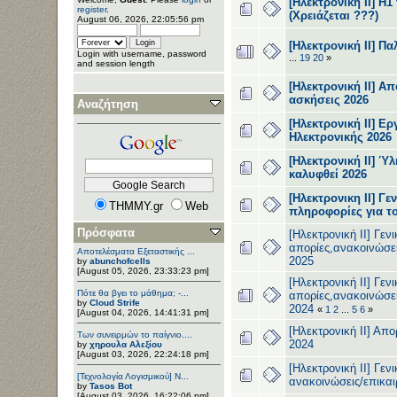
[Ηλεκτρονικη ΙΙ] Η1
register
.
(Χρειάζεται ???)
August 06, 2026, 22:05:56 pm
[Ηλεκτρονική ΙI] Π
Login with username, password
...
19
20
»
and session length
[Ηλεκτρονική ΙΙ] Απ
ασκήσεις 2026
Αναζήτηση
[Ηλεκτρονική ΙΙ] Ε
Ηλεκτρονικής 2026
[Ηλεκτρονική ΙΙ] Ύλ
καλυφθεί 2026
[Ηλεκτρονικη ΙΙ] Γεν
THMMY.gr
Web
πληροφορίες για τ
Πρόσφατα
[Ηλεκτρονική ΙΙ] Γενι
απορίες,ανακοινώσει
Αποτελέσματα Εξεταστικής ...
2025
by
abunchofcells
[August 05, 2026, 23:33:23 pm]
[Ηλεκτρονική ΙΙ] Γενι
Πότε θα βγει το μάθημα; -...
απορίες,ανακοινώσει
by
Cloud Strife
2024
«
1
2
...
5
6
»
[August 04, 2026, 14:41:31 pm]
[Ηλεκτρονική ΙΙ] Απο
Των συνειρμών το παίγνιο....
2024
by
χηρουλα Αλεξίου
[August 03, 2026, 22:24:18 pm]
[Ηλεκτρονική ΙΙ] Γεν
[Τεχνολογία Λογισμικού] Ν...
ανακοινώσεις/επικαι
by
Tasos Bot
[August 03, 2026, 16:22:06 pm]