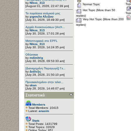
by
Nikos_313
Top
Normal Topic
[August 01, 2026, 22:47:39 pm]
Hot Topic (More than 50
Top
Τα παράσιτα ανάμεσά μας
replies)
by
χηρουλα Αλεξίου
Very Hot Topic (More than 200
[July 31, 2026, 18:49:30 pm]
replies)
Αρχείο Ανακοινώσεων [Arch...
by
Nikos_313
[July 30, 2026, 17:01:28 pm]
Μεταπτυχιακό στο EPFL
by
Nikos_313
[July 30, 2026, 14:24:35 pm]
Οδύσσεια
by
mdimitrig
[July 30, 2026, 09:53:33 am]
[Διανεμημένη Παραγωγή] Γε...
by
Διάλεξις
[July 29, 2026, 21:50:10 pm]
Προσκεκλημένοι στην τελετ...
by
okan
[July 28, 2026, 14:46:07 pm]
Στατιστικά
Members
Total Members: 10415
Latest:
anasim
Stats
Total Posts: 1431799
Total Topics: 32029
Online Today: 951