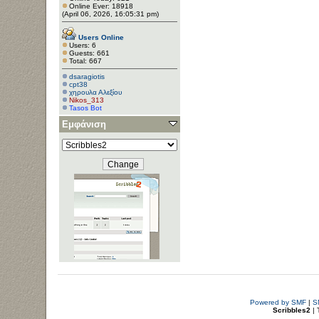
Online Ever: 18918
(April 06, 2026, 16:05:31 pm)
Users Online
Users: 6
Guests: 661
Total: 667
dsaragiotis
cpt38
χηρουλα Αλεξίου
Nikos_313
Tasos Bot
Εμφάνιση
Powered by SMF
|
S
Scribbles2
| 