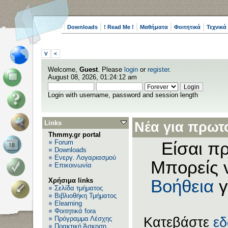
Downloads
! Read Me !
Μαθήματα
Φοιτητικά
Τεχνικά
V
<
Welcome,
Guest
. Please
login
or
register
.
August 08, 2026, 01:24:12 am
Login with username, password and session length
Links
Νέα για πρωτο
Thmmy.gr portal
Forum
Είσαι πρ
Downloads
Ενεργ. Λογαριασμού
Μπορείς 
Επικοινωνία
Χρήσιμα links
Βοήθεια
γ
Σελίδα τμήματος
Βιβλιοθήκη Τμήματος
Elearning
Φοιτητικά fora
Πρόγραμμα Λέσχης
Κατεβάστε
ε
Πρακτική Άσκηση