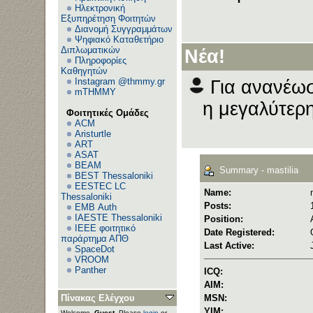
Ηλεκτρονική
Εξυπηρέτηση Φοιτητών
Διανομή Συγγραμμάτων
Ψηφιακό Καταθετήριο
Διπλωματικών
Νέα!
Πληροφορίες
Καθηγητών
Instagram @thmmy.gr
Για ανανέωσ
mTHMMY
η μεγαλύτερη
Φοιτητικές Ομάδες
ACM
Aristurtle
ART
ASAT
BEAM
Summary - mastilia
BEST Thessaloniki
EESTEC LC
Name:
Thessaloniki
Posts:
EΜΒ Auth
IAESTE Thessaloniki
Position:
IEEE φοιτητικό
Date Registered:
παράρτημα ΑΠΘ
Last Active:
SpaceDot
VROOM
Panther
ICQ:
AIM:
Πίνακας Ελέγχου
MSN:
YIM:
Welcome,
Guest
. Please
login
or