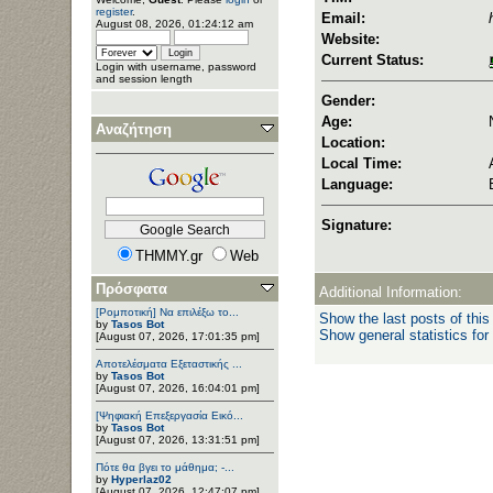
register
.
Email:
August 08, 2026, 01:24:12 am
Website:
Current Status:
Login with username, password
and session length
Gender:
Age:
Αναζήτηση
Location:
Local Time:
Language:
Signature:
THMMY.gr
Web
Πρόσφατα
Additional Information:
[Ρομποτική] Να επιλέξω το...
Show the last posts of this
by
Tasos Bot
Show general statistics for
[August 07, 2026, 17:01:35 pm]
Αποτελέσματα Εξεταστικής ...
by
Tasos Bot
[August 07, 2026, 16:04:01 pm]
[Ψηφιακή Επεξεργασία Εικό...
by
Tasos Bot
[August 07, 2026, 13:31:51 pm]
Πότε θα βγει το μάθημα; -...
by
Hyperlaz02
[August 07, 2026, 12:47:07 pm]