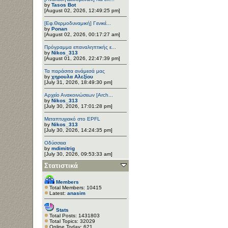
by
Tasos Bot
[August 02, 2026, 12:49:25 pm]
[Εφ.Θερμοδυναμική] Γενικέ...
by
Ponan
[August 02, 2026, 00:17:27 am]
Πρόγραμμα επαναληπτικής ε...
by
Nikos_313
[August 01, 2026, 22:47:39 pm]
Τα παράσιτα ανάμεσά μας
by
χηρουλα Αλεξίου
[July 31, 2026, 18:49:30 pm]
Αρχείο Ανακοινώσεων [Arch...
by
Nikos_313
[July 30, 2026, 17:01:28 pm]
Μεταπτυχιακό στο EPFL
by
Nikos_313
[July 30, 2026, 14:24:35 pm]
Οδύσσεια
by
mdimitrig
[July 30, 2026, 09:53:33 am]
Στατιστικά
Members
Total Members: 10415
Latest:
anasim
Stats
Total Posts: 1431803
Total Topics: 32029
Online Today: 621