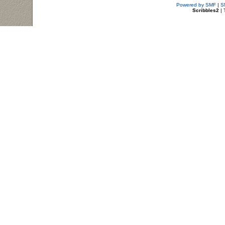
Powered by SMF
|
S
Scribbles2
| 