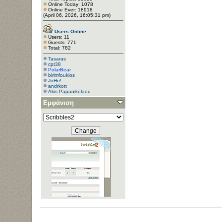
Online Today: 1078
Online Ever: 18918
(April 06, 2026, 16:05:31 pm)
Users Online
Users: 11
Guests: 771
Total: 782
Tasaras
cpt38
PolarBear
birimfoukios
JoHn!
andrkott
Akis Papanikolaou
Εμφάνιση