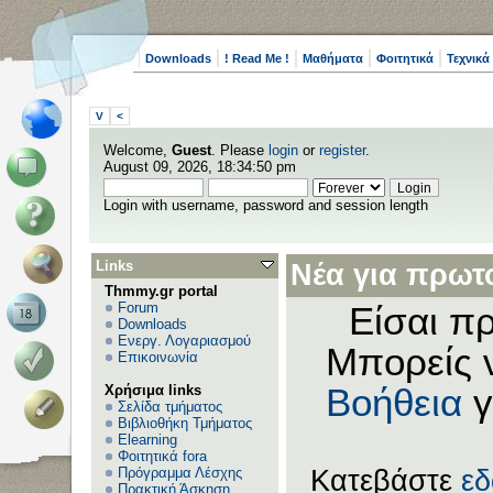
Downloads
! Read Me !
Μαθήματα
Φοιτητικά
Τεχνικά
V
<
Welcome,
Guest
. Please
login
or
register
.
August 09, 2026, 18:34:50 pm
Login with username, password and session length
Links
Νέα για πρωτο
Thmmy.gr portal
Forum
Είσαι πρ
Downloads
Ενεργ. Λογαριασμού
Μπορείς 
Επικοινωνία
Χρήσιμα links
Βοήθεια
γ
Σελίδα τμήματος
Βιβλιοθήκη Τμήματος
Elearning
Φοιτητικά fora
Πρόγραμμα Λέσχης
Κατεβάστε
ε
Πρακτική Άσκηση