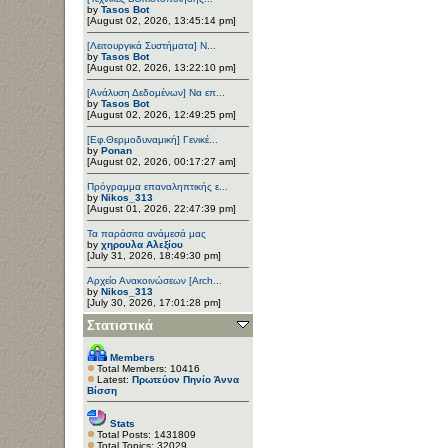
by
Tasos Bot
[August 02, 2026, 13:45:14 pm]
[Λειτουργικά Συστήματα] Ν...
by
Tasos Bot
[August 02, 2026, 13:22:10 pm]
[Ανάλυση Δεδομένων] Να επ...
by
Tasos Bot
[August 02, 2026, 12:49:25 pm]
[Εφ.Θερμοδυναμική] Γενικέ...
by
Ponan
[August 02, 2026, 00:17:27 am]
Πρόγραμμα επαναληπτικής ε...
by
Nikos_313
[August 01, 2026, 22:47:39 pm]
Τα παράσιτα ανάμεσά μας
by
χηρουλα Αλεξίου
[July 31, 2026, 18:49:30 pm]
Αρχείο Ανακοινώσεων [Arch...
by
Nikos_313
[July 30, 2026, 17:01:28 pm]
Στατιστικά
Members
Total Members: 10416
Latest:
Πρωτεύον Πηνίο Άννα
Βίσση
Stats
Total Posts: 1431809
Total Topics: 32029