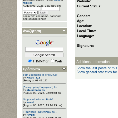
Website:
register
.
August 09, 2026, 18:34:50 pm
Current Status:
Gender:
Login with username, password
and session length
Age:
Location:
Αναζήτηση
Local Time:
Language:
Signature:
THMMY.gr
Web
Additional Information:
Show the last posts of this
Πρόσφατα
Show general statistics for
best username in THMMY.gr
by
Nikos_313
[
Today
at 08:47:17]
[Διανεμημένη Παραγωγή] Γε...
by
abunchofcells
[August 08, 2026, 22:50:58 pm]
Νευρωνικά Δίκτυα - Βαθιά...
by
sassi
[August 08, 2026, 13:14:23 pm]
[Ρομποτική] Να επιλέξω το...
by
RivenT
[August 08, 2026, 12:39:06 pm]