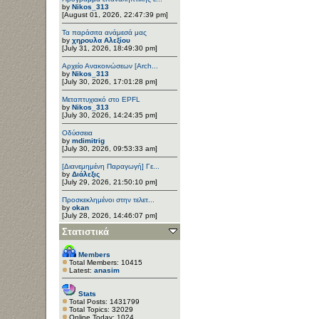
by
Nikos_313
[August 01, 2026, 22:47:39 pm]
Τα παράσιτα ανάμεσά μας
by
χηρουλα Αλεξίου
[July 31, 2026, 18:49:30 pm]
Αρχείο Ανακοινώσεων [Arch...
by
Nikos_313
[July 30, 2026, 17:01:28 pm]
Μεταπτυχιακό στο EPFL
by
Nikos_313
[July 30, 2026, 14:24:35 pm]
Οδύσσεια
by
mdimitrig
[July 30, 2026, 09:53:33 am]
[Διανεμημένη Παραγωγή] Γε...
by
Διάλεξις
[July 29, 2026, 21:50:10 pm]
Προσκεκλημένοι στην τελετ...
by
okan
[July 28, 2026, 14:46:07 pm]
Στατιστικά
Members
Total Members: 10415
Latest:
anasim
Stats
Total Posts: 1431799
Total Topics: 32029
Online Today: 1024