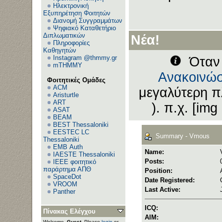
Ηλεκτρονική
Εξυπηρέτηση Φοιτητών
Διανομή Συγγραμμάτων
Ψηφιακό Καταθετήριο
Διπλωματικών
Νέα!
Πληροφορίες
Καθηγητών
Instagram @thmmy.gr
Όταν 
mTHMMY
Ανακοινώσ
Φοιτητικές Ομάδες
ACM
μεγαλύτερη π
Aristurtle
ART
). π.χ. [img
ASAT
BEAM
BEST Thessaloniki
EESTEC LC
Summary - Vmous
Thessaloniki
EΜΒ Auth
Name:
IAESTE Thessaloniki
Posts:
IEEE φοιτητικό
παράρτημα ΑΠΘ
Position:
SpaceDot
Date Registered:
VROOM
Last Active:
Panther
ICQ:
Πίνακας Ελέγχου
AIM:
Welcome,
Guest
. Please
login
or