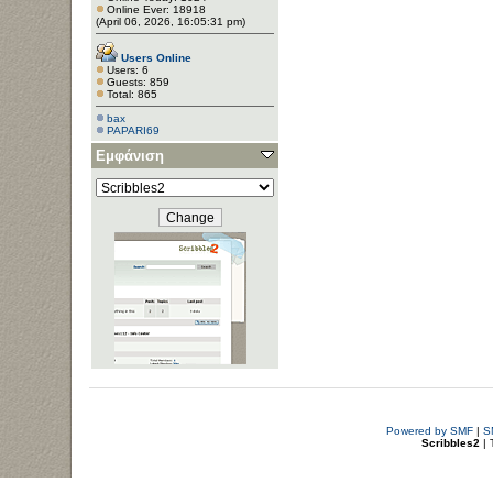
Online Ever: 18918
(April 06, 2026, 16:05:31 pm)
Users Online
Users: 6
Guests: 859
Total: 865
bax
PAPARI69
Εμφάνιση
Powered by SMF
|
S
Scribbles2
| 