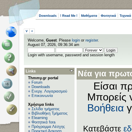
Downloads
! Read Me !
Μαθήματα
Φοιτητικά
Τεχνικά
V
<
Welcome,
Guest
. Please
login
or
register
.
August 07, 2026, 09:36:34 am
Login with username, password and session length
Links
Νέα για πρωτο
Thmmy.gr portal
Forum
Είσαι πρ
Downloads
Ενεργ. Λογαριασμού
Μπορείς 
Επικοινωνία
Χρήσιμα links
Βοήθεια
γ
Σελίδα τμήματος
Βιβλιοθήκη Τμήματος
Elearning
Φοιτητικά fora
Πρόγραμμα Λέσχης
Κατεβάστε
ε
Πρακτική Άσκηση