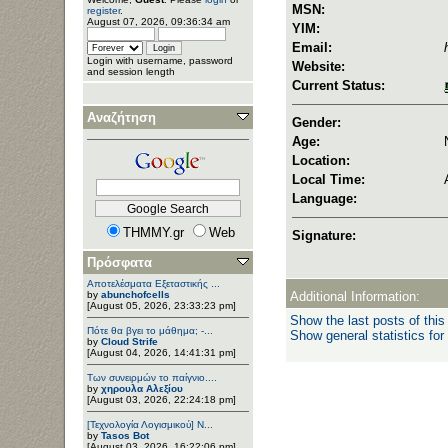
MSN:
register
.
August 07, 2026, 09:36:34 am
YIM:
Email:
Login with username, password
Website:
and session length
Current Status:
Αναζήτηση
Gender:
Age:
Location:
Local Time:
Language:
THMMY.gr
Web
Signature:
Πρόσφατα
Αποτελέσματα Εξεταστικής ...
by
abunchofcells
Additional Information:
[August 05, 2026, 23:33:23 pm]
Show the last posts of this
Πότε θα βγει το μάθημα; -...
Show general statistics for
by
Cloud Strife
[August 04, 2026, 14:41:31 pm]
Των συνειρμών το παίγνιο....
by
χηρουλα Αλεξίου
[August 03, 2026, 22:24:18 pm]
[Τεχνολογία Λογισμικού] Ν...
by
Tasos Bot
[August 03, 2026, 16:22:06 pm]