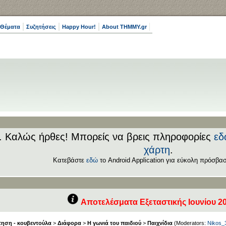
 Θέματα
Συζητήσεις
Happy Hour!
About THMMY.gr
.. Καλώς ήρθες! Μπορείς να βρεις πληροφορίες
εδ
χάρτη
.
Κατεβάστε
εδώ
το Android Application για εύκολη πρόσβασ
Αποτελέσματα Εξεταστικής Ιουνίου 2
ηση - κουβεντούλα
>
Διάφορα
>
Η γωνιά του παιδιού
>
Παιχνίδια
(Moderators:
Nikos_