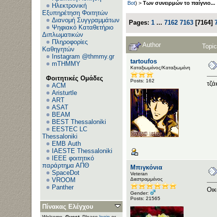
Bot
) >
Των συνειρμών το παίγνιο...
Ηλεκτρονική
Εξυπηρέτηση Φοιτητών
Διανομή Συγγραμμάτων
Pages:
1
...
7162
7163
[
7164
]
Ψηφιακό Καταθετήριο
Διπλωματικών
Πληροφορίες
Author
Topic
Καθηγητών
Instagram @thmmy.gr
tartoufos
mTHMMY
Καταξιωμένος/Καταξιωμένη
Φοιτητικές Ομάδες
Posts: 162
τζά
ACM
Aristurtle
ART
ASAT
BEAM
BEST Thessaloniki
EESTEC LC
Thessaloniki
EΜΒ Auth
IAESTE Thessaloniki
IEEE φοιτητικό
παράρτημα ΑΠΘ
Μπιγκόνια
SpaceDot
Veteran
Διεστραμμένος
VROOM
Panther
Οικ
Gender:
Posts: 21565
Πίνακας Ελέγχου
Welcome,
Guest
. Please
login
or