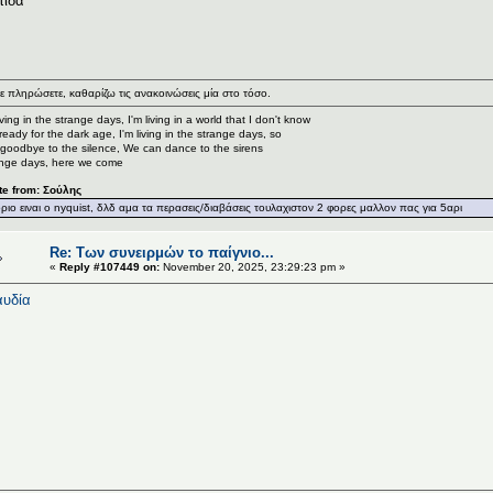
πίδα
ε πληρώσετε, καθαρίζω τις ανακοινώσεις μία στο τόσο.
living in the strange days, I'm living in a world that I don't know
ready for the dark age, I'm living in the strange days, so
goodbye to the silence, We can dance to the sirens
nge days, here we come
te from: Σούλης
οριο ειναι o nyquist, δλδ αμα τα περασεις/διαβάσεις τουλαχιστον 2 φορες μαλλον πας για 5αρι
Re: Των συνειρμών το παίγνιο...
«
Reply #107449 on:
November 20, 2025, 23:29:23 pm »
υδία