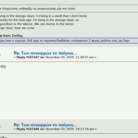
ε πληρώσετε, καθαρίζω τις ανακοινώσεις μία στο τόσο.
living in the strange days, I'm living in a world that I don't know
ready for the dark age, I'm living in the strange days, so
goodbye to the silence, We can dance to the sirens
nge days, here we come
te from: Σούλης
οριο ειναι o nyquist, δλδ αμα τα περασεις/διαβάσεις τουλαχιστον 2 φορες μαλλον πας για 5αρι
Re: Των συνειρμών το παίγνιο...
«
Reply #107447 on:
November 20, 2025, 11:38:57 am »
άπη
Re: Των συνειρμών το παίγνιο...
«
Reply #107448 on:
November 20, 2025, 19:17:16 pm »