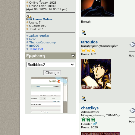
Online Today: 1028
Online Ever: 18918
(April 06, 2026, 16:05:31 pm)
Users Online
Bwoah
Users: 7
Guests: 960
Total: 967
Σβέλτο Φτυάρι
Pcsc
tartoufos
ThanosKoutsoump
gpr000
Καταξιωμένος/Καταξιωμένη
Tasos Bot
Posts: 162
Εμφάνιση
Λου
chatzikys
Administrator
Μόνιμος κάτοικος ΤΗΜΜΥ.gr
Hot
Gender:
Posts: 2020