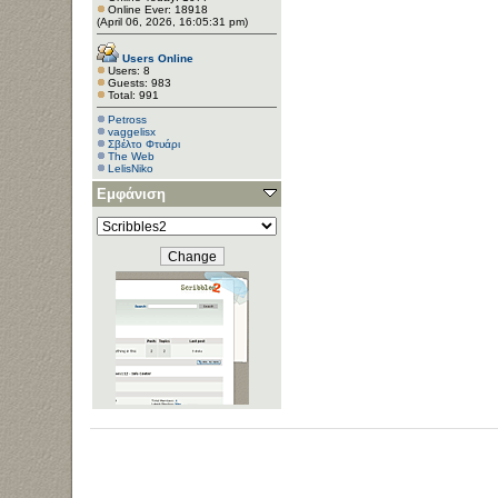
Online Ever: 18918
(April 06, 2026, 16:05:31 pm)
Users Online
Users: 8
Guests: 983
Total: 991
Petross
vaggelisx
Σβέλτο Φτυάρι
The Web
LelisNiko
Εμφάνιση