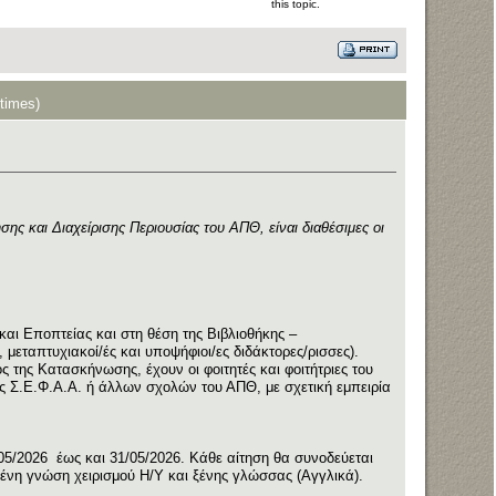
this topic.
times)
ς και Διαχείρισης Περιουσίας του ΑΠΘ, είναι διαθέσιμες οι
και Εποπτείας και στη θέση της Βιβλιοθήκης –
 μεταπτυχιακοί/ές και υποψήφιοι/ες διδάκτορες/ρισσες).
 της Κατασκήνωσης, έχουν οι φοιτητές και φοιτήτριες του
της Σ.Ε.Φ.Α.Α. ή άλλων σχολών του ΑΠΘ, με σχετική εμπειρία
05/2026 έως και 31/05/2026. Κάθε αίτηση θα συνοδεύεται
ένη γνώση χειρισμού Η/Υ και ξένης γλώσσας (Αγγλικά).