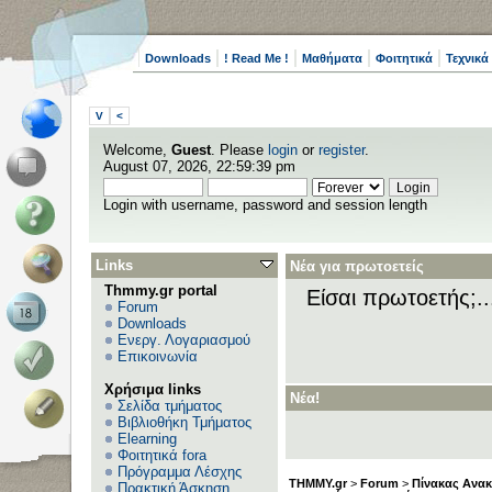
Downloads
! Read Me !
Μαθήματα
Φοιτητικά
Τεχνικά
V
<
Welcome,
Guest
. Please
login
or
register
.
August 07, 2026, 22:59:39 pm
Login with username, password and session length
Links
Νέα για πρωτοετείς
Thmmy.gr portal
Είσαι πρωτοετής;.
Forum
Downloads
Ενεργ. Λογαριασμού
Επικοινωνία
Χρήσιμα links
Νέα!
Σελίδα τμήματος
Βιβλιοθήκη Τμήματος
Elearning
Φοιτητικά fora
Πρόγραμμα Λέσχης
THMMY.gr
>
Forum
>
Πίνακας Ανα
Πρακτική Άσκηση