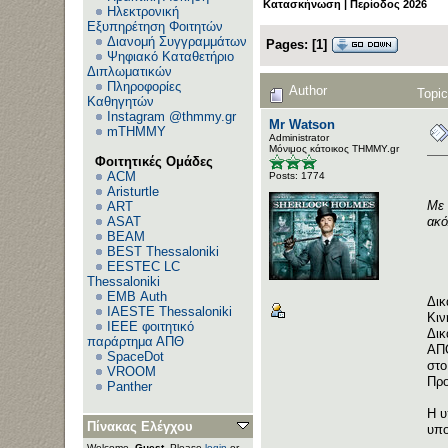
Κατασκήνωση | Περίοδος 2026
Ηλεκτρονική
Εξυπηρέτηση Φοιτητών
Διανομή Συγγραμμάτων
Pages:
[
1
]
Ψηφιακό Καταθετήριο
Διπλωματικών
Πληροφορίες
Author
Topi
Καθηγητών
Instagram @thmmy.gr
Mr Watson
mTHMMY
Administrator
Μόνιμος κάτοικος ΤΗΜΜΥ.gr
Φοιτητικές Ομάδες
ACM
Posts: 1774
Aristurtle
Με 
ART
ακό
ASAT
BEAM
BEST Thessaloniki
EESTEC LC
Thessaloniki
EΜΒ Auth
Δικ
IAESTE Thessaloniki
Κιν
IEEE φοιτητικό
Δικ
παράρτημα ΑΠΘ
ΑΠΘ
SpaceDot
στο
VROOM
Προ
Panther
Η υ
Πίνακας Ελέγχου
υπο
Welcome,
Guest
. Please
login
or