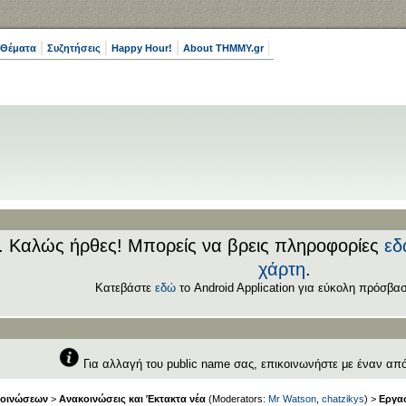
 Θέματα
Συζητήσεις
Happy Hour!
About THMMY.gr
.. Καλώς ήρθες! Μπορείς να βρεις πληροφορίες
εδ
χάρτη
.
Κατεβάστε
εδώ
το Android Application για εύκολη πρόσβασ
Για αλλαγή του public name σας, επικοινωνήστε με έναν απ
κοινώσεων
>
Ανακοινώσεις και Έκτακτα νέα
(Moderators:
Mr Watson
,
chatzikys
) >
Εργα