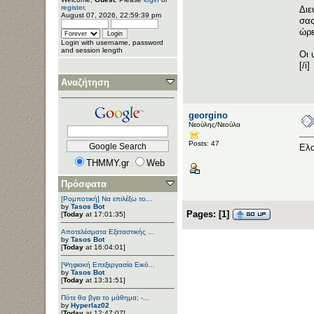
register
.
Διε
August 07, 2026, 22:59:39 pm
σας
ώρε
Login with username, password
and session length
Οι 
[/i]
Αναζήτηση
georgino
Νεούλης/Νεούλα
Posts: 47
Ελα
THMMY.gr
Web
Πρόσφατα
[Ρομποτική] Να επιλέξω το...
by
Tasos Bot
Pages:
[
1
]
[
Today
at 17:01:35]
Αποτελέσματα Εξεταστικής ...
by
Tasos Bot
[
Today
at 16:04:01]
[Ψηφιακή Επεξεργασία Εικό...
by
Tasos Bot
[
Today
at 13:31:51]
Πότε θα βγει το μάθημα; -...
by
Hyperlaz02
[
Today
at 12:47:07]