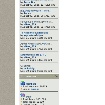
by
Tasos Bot
[August 02, 2026, 12:49:25 pm]
[Εφ.Θερμοδυναμική] Γενικέ...
by
Ponan
[August 02, 2026, 00:17:27 am]
Πρόγραμμα επαναληπτικής ε...
by
Nikos_313
[August 01, 2026, 22:47:39 pm]
Τα παράσιτα ανάμεσά μας
by
χηρουλα Αλεξίου
[July 31, 2026, 18:49:30 pm]
Αρχείο Ανακοινώσεων [Arch...
by
Nikos_313
[July 30, 2026, 17:01:28 pm]
Μεταπτυχιακό στο EPFL
by
Nikos_313
[July 30, 2026, 14:24:35 pm]
Οδύσσεια
by
mdimitrig
[July 30, 2026, 09:53:33 am]
Στατιστικά
Members
Total Members: 10415
Latest:
anasim
Stats
Total Posts: 1431803
Total Topics: 32029
Online Today: 1077