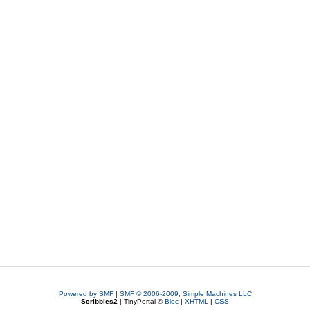
Powered by SMF
|
SMF © 2006-2009, Simple Machines LLC
Scribbles2
| TinyPortal ©
Bloc
|
XHTML
|
CSS