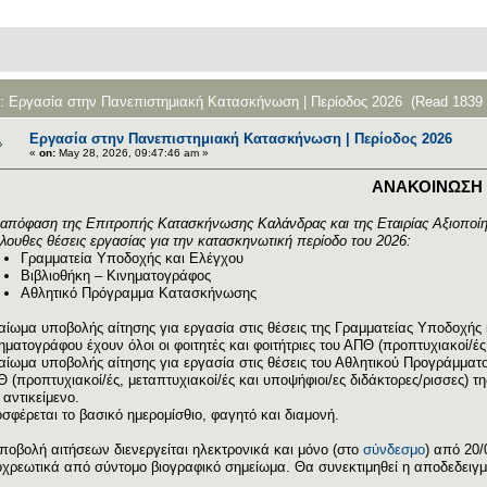
c: Εργασία στην Πανεπιστημιακή Κατασκήνωση | Περίοδος 2026 (Read 1839 
Εργασία στην Πανεπιστημιακή Κατασκήνωση | Περίοδος 2026
«
on:
May 28, 2026, 09:47:46 am »
ΑΝΑΚΟΙΝΩΣΗ
απόφαση της Επιτροπής Κατασκήνωσης Καλάνδρας και της Εταιρίας Αξιοποίηση
λουθες θέσεις εργασίας για την κατασκηνωτική περίοδο του 2026:
Γραμματεία Υποδοχής και Ελέγχου
Βιβλιοθήκη – Κινηματογράφος
Αθλητικό Πρόγραμμα Κατασκήνωσης
αίωμα υποβολής αίτησης για εργασία στις θέσεις της Γραμματείας Υποδοχής 
ηματογράφου έχουν όλοι οι φοιτητές και φοιτήτριες του ΑΠΘ (προπτυχιακοί/ές,
αίωμα υποβολής αίτησης για εργασία στις θέσεις του Αθλητικού Προγράμματος
 (προπτυχιακοί/ές, μεταπτυχιακοί/ές και υποψήφιοι/ες διδάκτορες/ρισσες) 
 αντικείμενο.
σφέρεται το βασικό ημερομίσθιο, φαγητό και διαμονή.
ποβολή αιτήσεων διενεργείται ηλεκτρονικά και μόνο (στο
σύνδεσμο
) από 20/
χρεωτικά από σύντομο βιογραφικό σημείωμα. Θα συνεκτιμηθεί η αποδεδειγμ