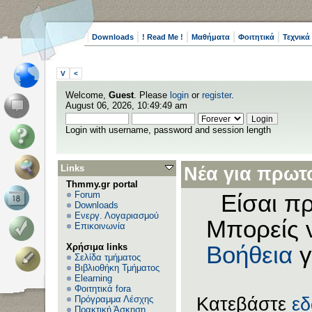
Downloads
! Read Me !
Μαθήματα
Φοιτητικά
Τεχνικά
V
<
Welcome,
Guest
. Please
login
or
register
.
August 06, 2026, 10:49:49 am
Login with username, password and session length
Links
Νέα για πρωτο
Thmmy.gr portal
Forum
Είσαι πρ
Downloads
Ενεργ. Λογαριασμού
Μπορείς 
Επικοινωνία
Χρήσιμα links
Βοήθεια
γ
Σελίδα τμήματος
Βιβλιοθήκη Τμήματος
Elearning
Φοιτητικά fora
Πρόγραμμα Λέσχης
Κατεβάστε
ε
Πρακτική Άσκηση