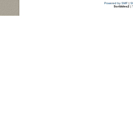
Powered by SMF
|
S
Scribbles2
| 