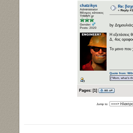
chatzikys
Re: [Ισ
Administrator
«
Reply #1
Μόνιμος κάτοικος
ΤΗΜΜΥ.gr
Gender:
by Δημουλιά
Posts: 2020
Η εξετάσεις 
Δ, 4ος οροφο
Το μονο που χ
Quote from: Wib
("Mom, what’s the
Pages:
[
1
]
Jump to: