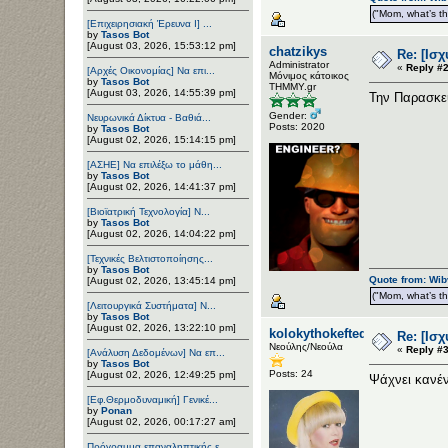
("Mom, what’s the
[Επιχειρησιακή Έρευνα Ι] ...
by
Tasos Bot
[August 03, 2026, 15:53:12 pm]
chatzikys
Re: [Ισ
Administrator
«
Reply #2
[Αρχές Οικονομίας] Να επι...
Μόνιμος κάτοικος
by
Tasos Bot
ΤΗΜΜΥ.gr
[August 03, 2026, 14:55:39 pm]
Την Παρασκευ
Gender:
Νευρωνικά Δίκτυα - Βαθιά...
Posts: 2020
by
Tasos Bot
[August 02, 2026, 15:14:15 pm]
[ΑΣΗΕ] Να επιλέξω το μάθη...
by
Tasos Bot
[August 02, 2026, 14:41:37 pm]
[Βιοϊατρική Τεχνολογία] Ν...
by
Tasos Bot
[August 02, 2026, 14:04:22 pm]
[Τεχνικές Βελτιστοποίησης...
by
Tasos Bot
Quote from: Wib
[August 02, 2026, 13:45:14 pm]
("Mom, what’s the
[Λειτουργικά Συστήματα] Ν...
by
Tasos Bot
[August 02, 2026, 13:22:10 pm]
kolokythokeftedakia
Re: [Ισ
Νεούλης/Νεούλα
«
Reply #3
[Ανάλυση Δεδομένων] Να επ...
by
Tasos Bot
Posts: 24
[August 02, 2026, 12:49:25 pm]
Ψάχνει κανέν
[Εφ.Θερμοδυναμική] Γενικέ...
by
Ponan
[August 02, 2026, 00:17:27 am]
Πρόγραμμα επαναληπτικής ε...