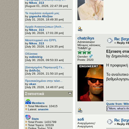
by
Nikos_313
[August 01, 2026, 22:47:39 pm]
Τα παράσιτα ανάμεσά μας
by
χηρουλα Αλεξίου
[July 31, 2026, 18:49:30 pm]
Αρχείο Ανακοινώσεων [Arch...
by
Nikos_313
[July 30, 2026, 17:01:28 pm]
chatzikys
Re: [Ισ
Μεταπτυχιακό στο EPFL
Administrator
«
Reply #4
by
Nikos_313
Μόνιμος κάτοικος
[July 30, 2026, 14:24:35 pm]
ΤΗΜΜΥ.gr
Εξεταση στα
Οδύσσεια
by Δημουλιάς
Gender:
by
mdimitrig
Posts: 2020
[July 30, 2026, 09:53:33 am]
Η προφορική 
[Διανεμημένη Παραγωγή] Γε...
by
Διάλεξις
[July 29, 2026, 21:50:10 pm]
Το αναλυτικο
βαθμολογησω 
Προσκεκλημένοι στην τελετ...
by
okan
[July 28, 2026, 14:46:07 pm]
Στατιστικά
Members
Quote from: Wib
Total Members: 10415
("Mom, what’s the
Latest:
anasim
Stats
sofi
Re: [Ισ
Total Posts: 1431799
Ανερχόμενος/
«
Reply #5
Total Topics: 32029
Ανερχόμενη
Online Today: 524