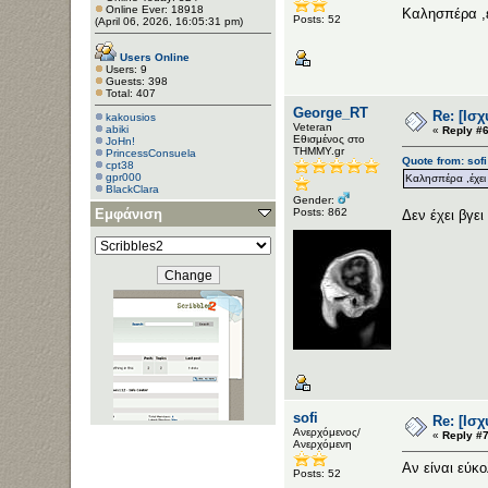
Online Ever: 18918
Καλησπέρα ,έ
Posts: 52
(April 06, 2026, 16:05:31 pm)
Users Online
Users: 9
Guests: 398
Total: 407
George_RT
Re: [Ισ
kakousios
Veteran
abiki
«
Reply #6
Εθισμένος στο
JoHn!
ΤΗΜΜΥ.gr
PrincessConsuela
Quote from: sof
cpt38
gpr000
Καλησπέρα ,έχει
BlackClara
Gender:
Εμφάνιση
Posts: 862
Δεν έχει βγε
sofi
Re: [Ισ
Ανερχόμενος/
«
Reply #7
Ανερχόμενη
Αν είναι εύκ
Posts: 52