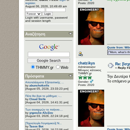
Posts: 2020
register
.
August 06, 2026, 10:49:49 am
Login with username, password
and session length
Αναζήτηση
Quote from: Wib
("Mom, what’s the
chatzikys
Re: [Ισ
THMMY.gr
Web
Administrator
«
Reply #1
Μόνιμος κάτοικος
ΤΗΜΜΥ.gr
Πρόσφατα
Την Δευτέρα 
Το επόμενο μ
Gender:
Αποτελέσματα Εξεταστικής ...
Posts: 2020
by
abunchofcells
[August 05, 2026, 23:33:23 pm]
Πότε θα βγει το μάθημα; -...
by
Cloud Strife
[August 04, 2026, 14:41:31 pm]
Των συνειρμών το παίγνιο....
by
χηρουλα Αλεξίου
[August 03, 2026, 22:24:18 pm]
[Τεχνολογία Λογισμικού] Ν...
by
Tasos Bot
Quote from: Wib
[August 03, 2026, 16:22:06 pm]