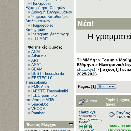
Ηλεκτρονική
Εξυπηρέτηση Φοιτητών
Διανομή Συγγραμμάτων
Ψηφιακό Καταθετήριο
Διπλωματικών
Νέα!
Πληροφορίες
Καθηγητών
Instagram @thmmy.gr
Η γραμματεί
mTHMMY
Φοιτητικές Ομάδες
ACM
Aristurtle
THMMY.gr
>
Forum
>
Μαθήμ
ART
Εξάμηνο
>
Ηλεκτρονικά Ισχ
ASAT
BEAM
chatzikys
) >
[Ισχύος I] Γενι
BEST Thessaloniki
2025/2026
EESTEC LC
Thessaloniki
Pages:
[
1
]
EΜΒ Auth
IAESTE Thessaloniki
IEEE φοιτητικό
Topic: [Ισχύος
παράρτημα ΑΠΘ
Author
times)
SpaceDot
VROOM
chatzikys
[Ισχύος
Panther
Administrator
«
on:
Octob
Μόνιμος κάτοικος
ΤΗΜΜΥ.gr
Πίνακας Ελέγχου
Topic που αφ
Μη σχετικά po
Gender:
Welcome,
Guest
. Please
login
or