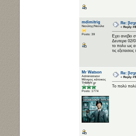
mdimitrig
Re: [Ισ
Νεούλης/Νεούλα
«
Reply #8
Posts: 39
Εχει ανεβει 
Δευτερα 02/03
το πολυ ως α
τις εξετασεις
Mr Watson
Re: [Ισ
Administrator
«
Reply #9
Μόνιμος κάτοικος
ΤΗΜΜΥ.gr
Το πολύ πολύ
Posts: 1774