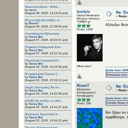
Νευρωνικά Δίκτυα - Βαθιά...
by
sassi
tzortzis
Re: Έν
[August 08, 2026, 13:14:23 pm]
Global Moderator
«
Reply 
Μόνιμος κάτοικος
[Ρομποτική] Να επιλέξω το...
ΤΗΜΜΥ.gr
by
RivenT
Αλλαζαν θεσε
[August 08, 2026, 12:39:06 pm]
Posts: 1499
Αποτελέσματα Εξεταστικής ...
by
Tasos Bot
[August 07, 2026, 16:04:01 pm]
[Ψηφιακή Επεξεργασία Εικό...
by
Tasos Bot
[August 07, 2026, 13:31:51 pm]
[Τεχνολογία Λογισμικού] Ν...
by
Tasos Bot
What else?
[August 03, 2026, 16:22:06 pm]
Quote from: MrR
[Επιχειρησιακή Έρευνα Ι] ...
Πολιτισμός είναι 
by
Tasos Bot
[August 03, 2026, 15:53:12 pm]
RivenT
Re: Έν
[Αρχές Οικονομίας] Να επι...
Moderator
«
Reply 
by
Tasos Bot
Καταξιωμένος/
[August 03, 2026, 14:55:39 pm]
Καταξιωμένη
Quote from: tzo
[ΑΣΗΕ] Να επιλέξω το μάθη...
Αλλαζαν θεσεις 
Posts: 256
by
Tasos Bot
[August 02, 2026, 14:41:37 pm]
δεν ξέρω αν 
[Βιοϊατρική Τεχνολογία] Ν...
αμφιθέατρο, 
by
Tasos Bot
[August 02, 2026, 14:04:22 pm]
[Τεχνικές Βελτιστοποίησης...