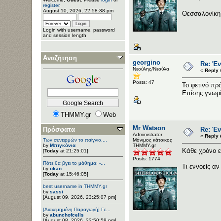
register
.
August 10, 2026, 22:58:38 pm
Θεσσαλονίκη
Login with username, password
and session length
Αναζήτηση
georgino
Re: Έν
Νεούλης/Νεούλα
«
Reply 
Posts: 47
Το φετινό πρ
Επίσης γνωρίζ
THMMY.gr
Web
Mr Watson
Πρόσφατα
Re: Έν
Administrator
«
Reply 
Των συνειρμών το παίγνιο....
Μόνιμος κάτοικος
by
Μπιγκόνια
ΤΗΜΜΥ.gr
Κάθε χρόνο ε
[
Today
at 21:25:01]
Posts: 1774
Πότε θα βγει το μάθημα; -...
Τι εννοείς αν
by
okan
[
Today
at 15:46:05]
best username in THMMY.gr
by
sassi
[August 09, 2026, 23:25:07 pm]
[Διανεμημένη Παραγωγή] Γε...
by
abunchofcells
[August 08, 2026, 22:50:58 pm]