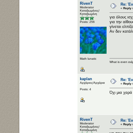
RivenT
Re: Έν
Moderator
«
Reply 
Καταξιωμένος/
Καταξιωμένη
για όλους ισχ
για την αίθο
Posts: 256
γίνεται ελπί
Αν δεν κατά
Math lunatic
What is even ενέ
kaplan
Re: Έν
Αρχάριος/Αρχάρια
«
Reply 
Posts: 4
Όχι μια χαρά
RivenT
Re: Έν
Moderator
«
Reply 
Καταξιωμένος/
Καταξιωμένη