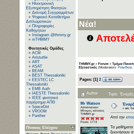
Ηλεκτρονική
Εξυπηρέτηση Φοιτητών
Διανομή Συγγραμμάτων
Ψηφιακό Καταθετήριο
Διπλωματικών
Νέα!
Πληροφορίες
Καθηγητών
Instagram @thmmy.gr
Αποτελέ
mTHMMY
Φοιτητικές Ομάδες
ACM
Aristurtle
ART
THMMY.gr
>
Forum
>
Τμήμα-Πανεπι
ASAT
Εξεταστικές
(Moderators:
PolarBear
,
BEAM
BEST Thessaloniki
Pages:
[
1
]
2
EESTEC LC
Thessaloniki
EΜΒ Auth
Author
IAESTE Thessaloniki
Topic: Έναρξη
IEEE φοιτητικό
παράρτημα ΑΠΘ
Mr Watson
Έναρξ
SpaceDot
Administrator
«
on:
Se
Μόνιμος κάτοικος
VROOM
ΤΗΜΜΥ.gr
Panther
Από την
ιστο
Posts: 1774
Τα μαθήματα
Πίνακας Ελέγχου
ξεκινήσουν σ
Welcome,
Guest
. Please
login
or