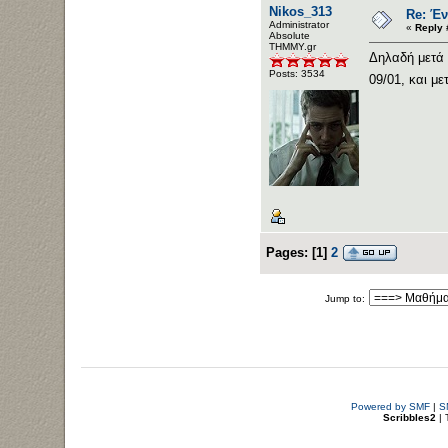
Nikos_313
Re: Έν
Administrator
«
Reply 
Αbsolute
ΤΗΜΜΥ.gr
Δηλαδή μετά 
Posts: 3534
09/01, και με
Pages:
[
1
]
2
Jump to:
Powered by SMF
|
S
Scribbles2
| 