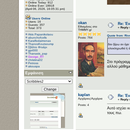
Online Today: 912
Online Ever: 18918
(April 06, 2026, 16:05:31 pm)
Users Online
Users: 16
okan
Re: Έν
Guests: 357
Εθισμένος στο
«
Reply 
Total: 373
ΤΗΜΜΥ.gr
Akis Papanikolaou
Quote from: Riv
abunchofcells
Posts: 764
Κaraflodaimonas
ThanosKoutsoump
δεν ξέρω αν έχει
Σβέλτο Φτυάρι
ολοκληρωθεί ή ό
gpr000
Thanasis_pap
George_RT
christina02
Στο πρόγραμμ
Petross
αλλού μάθημ
akouspa
Carot1456
Εμφάνιση
Captain
vpoug
kaplan
Re: Έν
Αρχάριος/Αρχάρια
«
Reply 
Posts: 4
Αυτό ισχύει κ
τους πω.