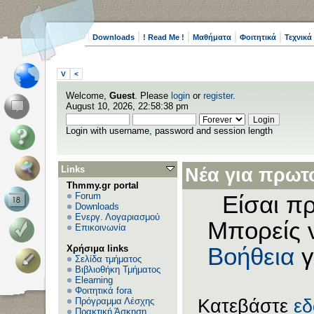
Downloads
! Read Me !
Μαθήματα
Φοιτητικά
Τεχνικά
V
<
Welcome,
Guest
. Please
login
or
register
.
August 10, 2026, 22:58:38 pm
Login with username, password and session length
Links
Νέα για πρωτο
Thmmy.gr portal
Forum
Είσαι πρ
Downloads
Ενεργ. Λογαριασμού
Μπορείς 
Επικοινωνία
Χρήσιμα links
Βοήθεια
γ
Σελίδα τμήματος
Βιβλιοθήκη Τμήματος
Elearning
Φοιτητικά fora
Πρόγραμμα Λέσχης
Κατεβάστε
ε
Πρακτική Άσκηση