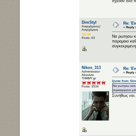
σχεδόν όλο 
DimStyl
Re: Έν
Ανερχόμενος/
«
Reply 
Ανερχόμενη
Να ρωτησω κα
Posts: 63
παρομοιο καθ
συγκεκριμενη
Nikos_313
Re: Έν
Administrator
«
Reply 
Αbsolute
ΤΗΜΜΥ.gr
Quote from: Dim
Να ρωτησω κατι.
Posts: 3534
συγκεκριμενα μα
Συνήθως ναι.