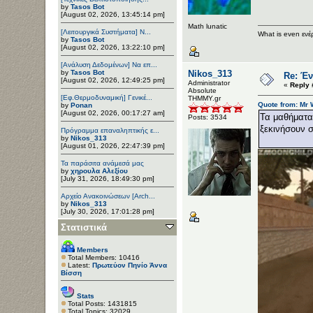
by
Tasos Bot
[August 02, 2026, 13:45:14 pm]
Math lunatic
[Λειτουργικά Συστήματα] Ν...
What is even ενέ
by
Tasos Bot
[August 02, 2026, 13:22:10 pm]
[Ανάλυση Δεδομένων] Να επ...
by
Tasos Bot
Nikos_313
Re: Έν
[August 02, 2026, 12:49:25 pm]
Administrator
«
Reply 
Αbsolute
[Εφ.Θερμοδυναμική] Γενικέ...
ΤΗΜΜΥ.gr
Quote from: Mr 
by
Ponan
[August 02, 2026, 00:17:27 am]
Τα μαθήματα
Posts: 3534
ξεκινήσουν σ
Πρόγραμμα επαναληπτικής ε...
by
Nikos_313
[August 01, 2026, 22:47:39 pm]
Τα παράσιτα ανάμεσά μας
by
χηρουλα Αλεξίου
[July 31, 2026, 18:49:30 pm]
Αρχείο Ανακοινώσεων [Arch...
by
Nikos_313
[July 30, 2026, 17:01:28 pm]
Στατιστικά
Members
Total Members: 10416
Latest:
Πρωτεύον Πηνίο Άννα
Βίσση
Stats
Total Posts: 1431815
Total Topics: 32029