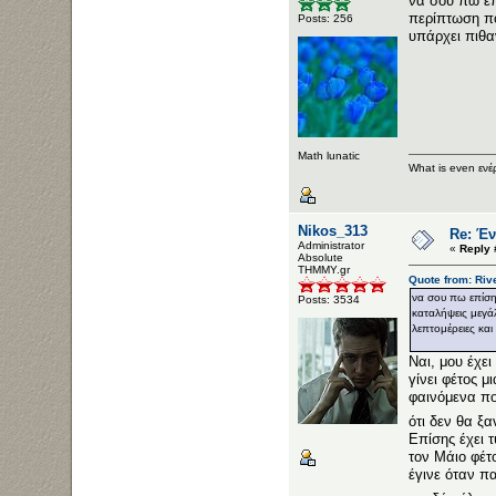
να σου πω επ
περίπτωση πο
Posts: 256
υπάρχει πιθα
Math lunatic
What is even ενέ
Nikos_313
Re: Έν
Administrator
«
Reply 
Αbsolute
ΤΗΜΜΥ.gr
Quote from: Riv
να σου πω επίση
Posts: 3534
καταλήψεις μεγά
λεπτομέρειες και
Ναι, μου έχε
γίνει φέτος 
φαινόμενα πο
ότι δεν θα ξ
Επίσης έχει 
τον Μάιο φέτ
έγινε όταν π