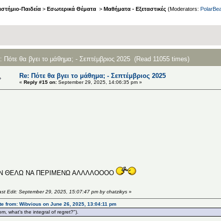
στήμιο-Παιδεία
>
Εσωτερικά Θέματα
>
Μαθήματα - Εξεταστικές
(Moderators:
PolarBea
: Πότε θα βγει το μάθημα; - Σεπτέμβριος 2025 (Read 11055 times)
Re: Πότε θα βγει το μάθημα; - Σεπτέμβριος 2025
«
Reply #15 on:
September 29, 2025, 14:06:35 pm »
Σ
Γ
Ν ΘΕΛΩ ΝΑ ΠΕΡΙΜΕΝΩ ΑΛΛΛΛΟΟΟΟ
ast Edit: September 29, 2025, 15:07:47 pm by chatzikys
»
e from: Wibvious on June 26, 2025, 13:04:11 pm
m, what’s the integral of regret?").