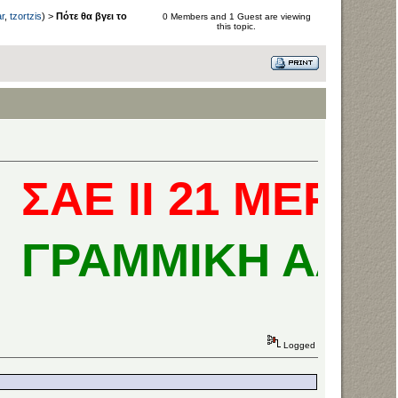
r
,
tzortzis
) >
Πότε θα βγει το
0 Members and 1 Guest are viewing
this topic.
ΑΕ ΙΙ 21 ΜΕΡΕΣ
ΡΑΜΜΙΚΗ ΑΛΓΕΒ
Logged