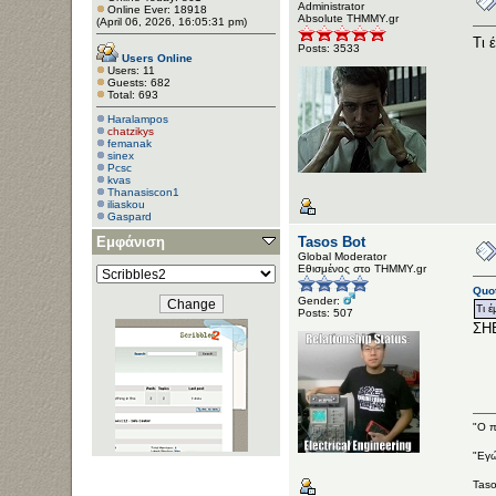
Administrator
Online Ever: 18918
Αbsolute ΤΗΜΜΥ.gr
(April 06, 2026, 16:05:31 pm)
Τι 
Posts: 3533
Users Online
Users: 11
Guests: 682
Total: 693
Haralampos
chatzikys
femanak
sinex
Pcsc
kvas
Thanasiscon1
iliaskou
Gaspard
Εμφάνιση
Tasos Bot
Global Moderator
Εθισμένος στο ΤΗΜΜΥ.gr
Quot
Gender:
Τι έ
Posts: 507
ΣΗΕ
"Ο π
"Εγώ
Taso