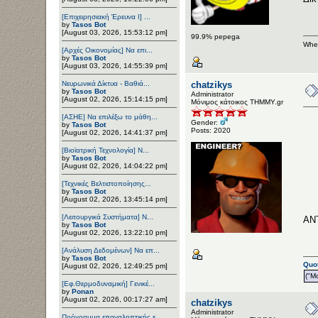
[Επιχειρησιακή Έρευνα Ι] ...
by
Tasos Bot
[August 03, 2026, 15:53:12 pm]
99.9% pepega
When
[Αρχές Οικονομίας] Να επι...
by
Tasos Bot
[August 03, 2026, 14:55:39 pm]
Νευρωνικά Δίκτυα - Βαθιά...
chatzikys
by
Tasos Bot
Administrator
[August 02, 2026, 15:14:15 pm]
Μόνιμος κάτοικος ΤΗΜΜΥ.gr
[ΑΣΗΕ] Να επιλέξω το μάθη...
Gender:
by
Tasos Bot
Posts: 2020
[August 02, 2026, 14:41:37 pm]
[Βιοϊατρική Τεχνολογία] Ν...
by
Tasos Bot
[August 02, 2026, 14:04:22 pm]
[Τεχνικές Βελτιστοποίησης...
by
Tasos Bot
[August 02, 2026, 13:45:14 pm]
[Λειτουργικά Συστήματα] Ν...
ΑΝ
by
Tasos Bot
[August 02, 2026, 13:22:10 pm]
[Ανάλυση Δεδομένων] Να επ...
by
Tasos Bot
Quot
[August 02, 2026, 12:49:25 pm]
("Mo
[Εφ.Θερμοδυναμική] Γενικέ...
by
Ponan
[August 02, 2026, 00:17:27 am]
chatzikys
Administrator
Πρόγραμμα επαναληπτικής ε...