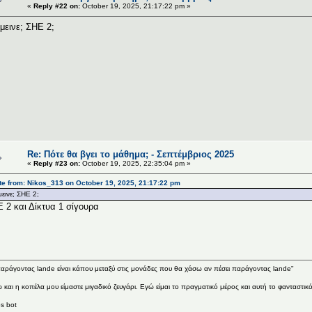
«
Reply #22 on:
October 19, 2025, 21:17:22 pm »
έμεινε; ΣΗΕ 2;
Re: Πότε θα βγει το μάθημα; - Σεπτέμβριος 2025
«
Reply #23 on:
October 19, 2025, 22:35:04 pm »
e from: Nikos_313 on October 19, 2025, 21:17:22 pm
μεινε; ΣΗΕ 2;
 2 και Δίκτυα 1 σίγουρα
αράγοντας lande είναι κάπου μεταξύ στις μονάδες που θα χάσω αν πέσει παράγοντας lande"
 και η κοπέλα μου είμαστε μιγαδικό ζευγάρι. Εγώ είμαι το πραγματικό μέρος και αυτή το φανταστικ
s bot