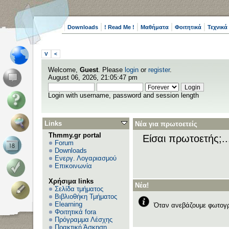
Downloads
! Read Me !
Μαθήματα
Φοιτητικά
Τεχνικά
V
<
Welcome,
Guest
. Please
login
or
register
.
August 06, 2026, 21:05:47 pm
Login with username, password and session length
Links
Νέα για πρωτοετείς
Thmmy.gr portal
Είσαι πρωτοετής;.
Forum
Downloads
Ενεργ. Λογαριασμού
Επικοινωνία
Χρήσιμα links
Νέα!
Σελίδα τμήματος
Βιβλιοθήκη Τμήματος
Elearning
Όταν ανεβάζουμε φωτογρ
Φοιτητικά fora
Πρόγραμμα Λέσχης
Πρακτική Άσκηση