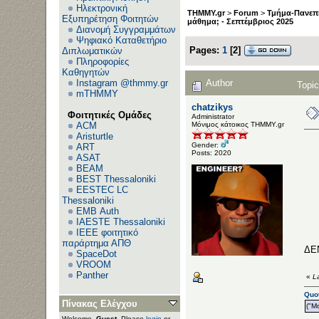
Ηλεκτρονική
THMMY.gr
>
Forum
>
Τμήμα-Πανεπι
Εξυπηρέτηση Φοιτητών
μάθημα; - Σεπτέμβριος 2025
Διανομή Συγγραμμάτων
Ψηφιακό Καταθετήριο
Pages:
1
[
2
]
Διπλωματικών
Πληροφορίες
Καθηγητών
Author
Instagram @thmmy.gr
Topic
mTHMMY
chatzikys
Φοιτητικές Ομάδες
Administrator
Μόνιμος κάτοικος ΤΗΜΜΥ.gr
ACM
Aristurtle
Gender:
ART
Posts: 2020
ASAT
BEAM
BEST Thessaloniki
EESTEC LC
Thessaloniki
EΜΒ Auth
IAESTE Thessaloniki
IEEE φοιτητικό
παράρτημα ΑΠΘ
ΔΕ
SpaceDot
VROOM
Panther
«
L
Quot
Πίνακας Ελέγχου
("Mo
Welcome,
Guest
. Please
login
or