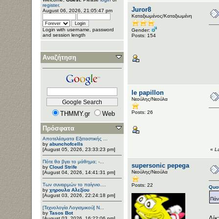
register
.
Juror8
August 06, 2026, 21:05:47 pm
Καταξιωμένος/Καταξιωμένη
Login with username, password
Gender:
and session length
Posts: 154
Αναζήτηση
le papillon
Νεούλης/Νεούλα
Posts: 26
THMMY.gr
Web
Πρόσφατα
Αποτελέσματα Εξεταστικής ...
by
abunchofcells
[August 05, 2026, 23:33:23 pm]
«
L
Πότε θα βγει το μάθημα; -...
supersonic pepega
by
Cloud Strife
Νεούλης/Νεούλα
[August 04, 2026, 14:41:31 pm]
Των συνειρμών το παίγνιο....
Posts: 22
Quot
by
χηρουλα Αλεξίου
[August 03, 2026, 22:24:18 pm]
Πάν
[Τεχνολογία Λογισμικού] Ν...
by
Tasos Bot
Δίκ
[August 03, 2026, 16:22:06 pm]