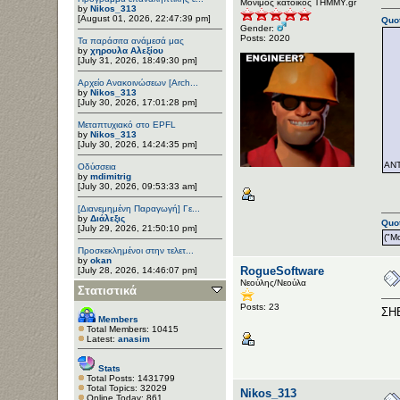
Μόνιμος κάτοικος ΤΗΜΜΥ.gr
by
Nikos_313
[August 01, 2026, 22:47:39 pm]
Quot
Gender:
Posts: 2020
Τα παράσιτα ανάμεσά μας
by
χηρουλα Αλεξίου
[July 31, 2026, 18:49:30 pm]
Αρχείο Ανακοινώσεων [Arch...
by
Nikos_313
[July 30, 2026, 17:01:28 pm]
Μεταπτυχιακό στο EPFL
by
Nikos_313
[July 30, 2026, 14:24:35 pm]
ΑΝ
Οδύσσεια
by
mdimitrig
[July 30, 2026, 09:53:33 am]
[Διανεμημένη Παραγωγή] Γε...
by
Διάλεξις
Quot
[July 29, 2026, 21:50:10 pm]
("Mo
Προσκεκλημένοι στην τελετ...
by
okan
RogueSoftware
[July 28, 2026, 14:46:07 pm]
Νεούλης/Νεούλα
Στατιστικά
Posts: 23
ΣΗΕ
Members
Total Members: 10415
Latest:
anasim
Stats
Total Posts: 1431799
Total Topics: 32029
Nikos_313
Online Today: 861