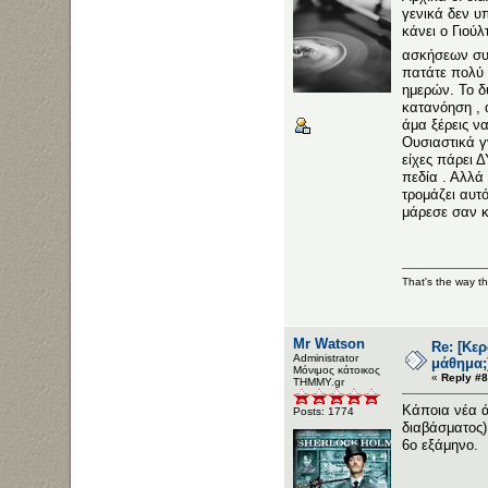
γενικά δεν υ
κάνει ο Γιού
ασκήσεων συν
πατάτε πολύ 
ημερών. Το δ
κατανόηση , 
άμα ξέρεις να
Ουσιαστικά γ
είχες πάρει 
πεδία . Αλλά
τρομάζει αυτ
μάρεσε σαν 
That's the way t
Mr Watson
Re: [Κε
Administrator
μάθημα;
Μόνιμος κάτοικος
«
Reply #8
ΤΗΜΜΥ.gr
Κάποια νέα ά
Posts: 1774
διαβάσματος)
6ο εξάμηνο.