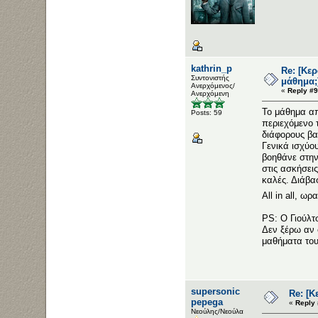
kathrin_p
Re: [Κε
Συντονιστής
μάθημα;
Ανερχόμενος/
«
Reply #9
Ανερχόμενη
Το μάθημα απ
Posts: 59
περιεχόμενο 
διάφορους βα
Γενικά ισχύο
βοηθάνε στην
στις ασκήσεις
καλές. Διάβα
All in all, ω
PS: Ο Γιούλτ
Δεν ξέρω αν 
μαθήματα του
supersonic
Re: [Κ
pepega
«
Reply 
Νεούλης/Νεούλα