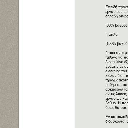
Επειδή πρόκει
εργασίες περ
δηλαδή όπως 
[80% βαθμός
ή απλά
[100% βαθμός
όποιο είναι μ
πιθανό να πά
δώσει λίγο έξ
γράφεις με αν
elearning του
κιόλας διότι 
πραγματικότητ
μαθήματα όπο
ασκήσεων τα 
αν τις λύσεις
εργασιών και
βαθμό. Η παρ
όμως θα σας 
Εν κατακλείδι
διδάσκονται 