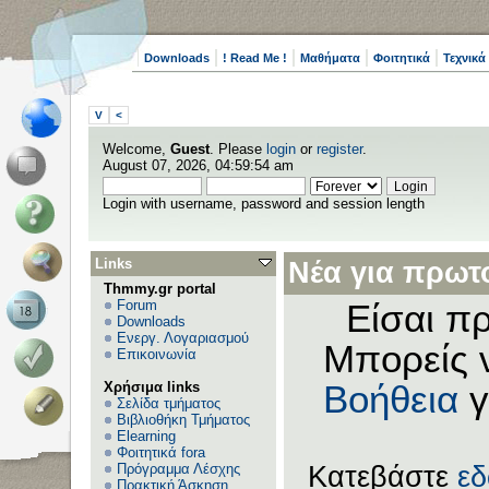
Downloads
! Read Me !
Μαθήματα
Φοιτητικά
Τεχνικά
V
<
Welcome,
Guest
. Please
login
or
register
.
August 07, 2026, 04:59:54 am
Login with username, password and session length
Links
Νέα για πρωτο
Thmmy.gr portal
Forum
Είσαι πρ
Downloads
Ενεργ. Λογαριασμού
Μπορείς 
Επικοινωνία
Χρήσιμα links
Βοήθεια
γ
Σελίδα τμήματος
Βιβλιοθήκη Τμήματος
Elearning
Φοιτητικά fora
Πρόγραμμα Λέσχης
Κατεβάστε
ε
Πρακτική Άσκηση