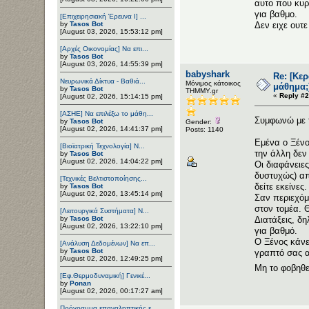
αυτο που κυρ
για βαθμο.
[Επιχειρησιακή Έρευνα Ι] ...
by
Tasos Bot
Δεν ειχε ουτ
[August 03, 2026, 15:53:12 pm]
[Αρχές Οικονομίας] Να επι...
by
Tasos Bot
[August 03, 2026, 14:55:39 pm]
babyshark
Re: [Κε
Νευρωνικά Δίκτυα - Βαθιά...
Μόνιμος κάτοικος
μάθημα;
by
Tasos Bot
ΤΗΜΜΥ.gr
«
Reply #2
[August 02, 2026, 15:14:15 pm]
[ΑΣΗΕ] Να επιλέξω το μάθη...
Συμφωνώ με 
by
Tasos Bot
Gender:
[August 02, 2026, 14:41:37 pm]
Posts: 1140
Εμένα ο Ξένο
[Βιοϊατρική Τεχνολογία] Ν...
την άλλη δεν 
by
Tasos Bot
[August 02, 2026, 14:04:22 pm]
Οι διαφάνειε
δυστυχώς) απ
[Τεχνικές Βελτιστοποίησης...
δείτε εκείνες.
by
Tasos Bot
[August 02, 2026, 13:45:14 pm]
Σαν περιεχόμ
στον τομέα. 
[Λειτουργικά Συστήματα] Ν...
by
Tasos Bot
Διατάξεις, δ
[August 02, 2026, 13:22:10 pm]
για βαθμό.
Ο Ξένος κάνε
[Ανάλυση Δεδομένων] Να επ...
by
Tasos Bot
γραπτό σας α
[August 02, 2026, 12:49:25 pm]
Μη το φοβηθε
[Εφ.Θερμοδυναμική] Γενικέ...
by
Ponan
[August 02, 2026, 00:17:27 am]
Πρόγραμμα επαναληπτικής ε...