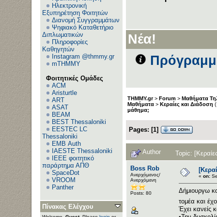
Ηλεκτρονική
Εξυπηρέτηση Φοιτητών
Διανομή Συγγραμμάτων
Ψηφιακό Καταθετήριο
Διπλωματικών
Νέα!
Πληροφορίες
Καθηγητών
Instagram @thmmy.gr
Πρόγραμμα
mTHMMY
Φοιτητικές Ομάδες
ACM
Aristurtle
THMMY.gr
>
Forum
>
Μαθήματα Τη
ART
Μαθήματα
>
Κεραίες και Διάδοση
(
ASAT
μάθημα;
BEAM
BEST Thessaloniki
EESTEC LC
Pages:
[
1
]
Thessaloniki
EΜΒ Auth
IAESTE Thessaloniki
Author
Topic: [Κεραί
IEEE φοιτητικό
παράρτημα ΑΠΘ
Boss Rob
[Κερα
SpaceDot
Ανερχόμενος/
«
on:
Se
VROOM
Ανερχόμενη
Panther
Δήμιουργω κα
Posts: 80
τομέα και έχ
Πίνακας Ελέγχου
Έχει κανείς 
•Την δυσκολί
Welcome,
Guest
. Please
login
or