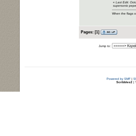
«
Last Edit: Oc
supersonic pep
When the flags of
Pages:
[
1
]
Jump to:
Powered by SMF
|
S
Scribbles2
| 