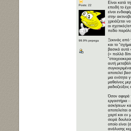
Είναι κατά τ
Posts: 22
επειδή το έχε
είναι ενδιαφ
στην ακτινοβ
χρειάζεται ν
οι σχετικές/α
πεδίο παρόλο
Ξεκινάς από τ
99.9% pepega
και το "σχήμ
βασικά αυτά σ
(= πολλά δίπ
"στοιχειοκερα
αυτή μεταβάλ
συγκεκριμένα
αποτελεί βασ
μια ενότητα γ
μαθαίνεις με
ραδιοζεύξεις
Όσον αφορά τ
εργαστήρια - 
ασκήσεων και
αποτελείται 
χαρτί και εν
σειρά δουλεύ
οποίο είναι 
ανάλυσης κερ