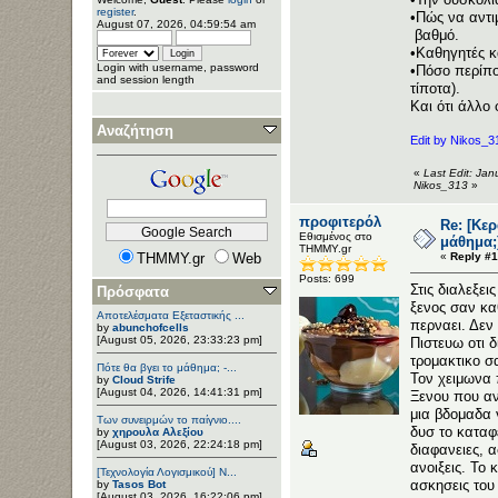
register
.
•Πώς να αντι
August 07, 2026, 04:59:54 am
βαθμό.
•Καθηγητές κα
Login with username, password
•Πόσο περίπο
and session length
τίποτα).
Και ότι άλλο
Αναζήτηση
Edit by Nikos_3
«
Last Edit: Ja
Nikos_313
»
προφιτερόλ
Re: [Κε
Εθισμένος στο
μάθημα;
ΤΗΜΜΥ.gr
THMMY.gr
Web
«
Reply #1
Posts: 699
Στις διαλεξει
Πρόσφατα
ξενος σαν καθ
Αποτελέσματα Εξεταστικής ...
περναει. Δεν 
by
abunchofcells
[August 05, 2026, 23:33:23 pm]
Πιστευω οτι 
τρομακτικο σ
Πότε θα βγει το μάθημα; -...
Τον χειμωνα 
by
Cloud Strife
[August 04, 2026, 14:41:31 pm]
Ξενου που αν
μια βδομαδα 
Των συνειρμών το παίγνιο....
δυσ το καταφ
by
χηρουλα Αλεξίου
[August 03, 2026, 22:24:18 pm]
διαφανειες, α
ανοιξεις. Το 
[Τεχνολογία Λογισμικού] Ν...
ασκησεις του
by
Tasos Bot
[August 03, 2026, 16:22:06 pm]