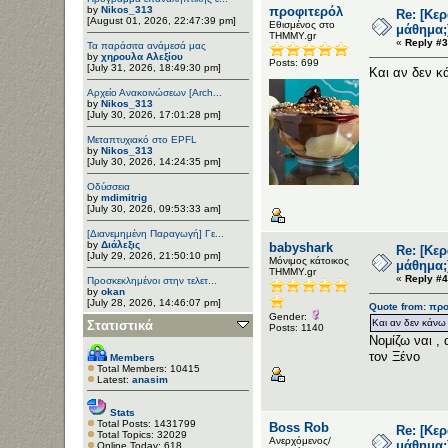
by
Nikos_313
προφιτερόλ
Re: [Κε
[August 01, 2026, 22:47:39 pm]
Εθισμένος στο
μάθημα;
ΤΗΜΜΥ.gr
«
Reply #3
Τα παράσιτα ανάμεσά μας
by
χηρουλα Αλεξίου
Posts: 699
[July 31, 2026, 18:49:30 pm]
Και αν δεν κ
Αρχείο Ανακοινώσεων [Arch...
by
Nikos_313
[July 30, 2026, 17:01:28 pm]
Μεταπτυχιακό στο EPFL
by
Nikos_313
[July 30, 2026, 14:24:35 pm]
Οδύσσεια
by
mdimitrig
[July 30, 2026, 09:53:33 am]
[Διανεμημένη Παραγωγή] Γε...
by
Διάλεξις
babyshark
Re: [Κε
[July 29, 2026, 21:50:10 pm]
Μόνιμος κάτοικος
μάθημα;
ΤΗΜΜΥ.gr
«
Reply #4
Προσκεκλημένοι στην τελετ...
by
okan
[July 28, 2026, 14:46:07 pm]
Quote from: προ
Gender:
Και αν δεν κάνω
Στατιστικά
Posts: 1140
Νομίζω ναι ,
τον Ξένο
Members
Total Members: 10415
Latest:
anasim
Stats
Total Posts: 1431799
Boss Rob
Re: [Κε
Total Topics: 32029
Ανερχόμενος/
μάθημα;
Online Today: 618