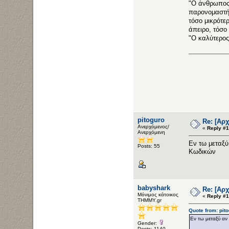
"Ο άνθρωπος 
παρονομαστής
τόσο μικρότε
άπειρο, τόσο 
"Ο καλύτερος
pitoguro
Re: [Αρ
Ανερχόμενος/
«
Reply #1
Ανερχόμενη
Εν τω μεταξύ
Posts: 55
Κωδικών
babyshark
Re: [Αρ
Μόνιμος κάτοικος
«
Reply #1
ΤΗΜΜΥ.gr
Quote from: pit
Εν τω μεταξύ αν
Gender:
Posts: 1140