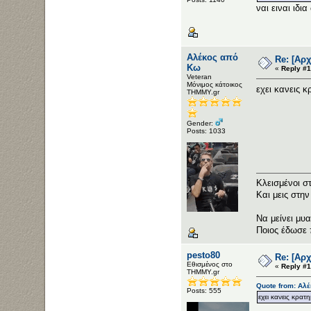
ναι ειναι ιδι
Αλέκος από
Re: [Αρ
Κω
«
Reply #1
Veteran
Μόνιμος κάτοικος
εχει κανεις κ
ΤΗΜΜΥ.gr
Gender:
Posts: 1033
Κλεισμένοι σ
Και μεις στη
Να μείνει μυα
Ποιος έδωσε 
pesto80
Re: [Αρ
Εθισμένος στο
«
Reply #1
ΤΗΜΜΥ.gr
Quote from: Αλ
Posts: 555
εχει κανεις κρατ