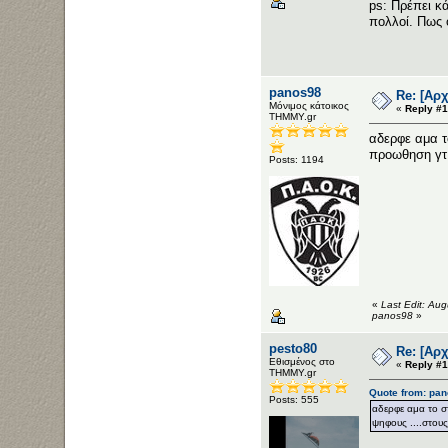
ps: Πρέπει κ
πολλοί. Πως 
panos98
Re: [Αρ
Μόνιμος κάτοικος
«
Reply #1
ΤΗΜΜΥ.gr
αδερφε αμα τ
προωθηση γτ 
Posts: 1194
«
Last Edit: Au
panos98
»
pesto80
Re: [Αρ
Εθισμένος στο
«
Reply #1
ΤΗΜΜΥ.gr
Quote from: pan
Posts: 555
αδερφε αμα το στ
ψηφους ....στους