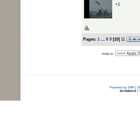
+1
Pages:
1
...
8
9
[
10
]
11
Jump to:
Powered by SMF
|
S
Scribbles2
| 