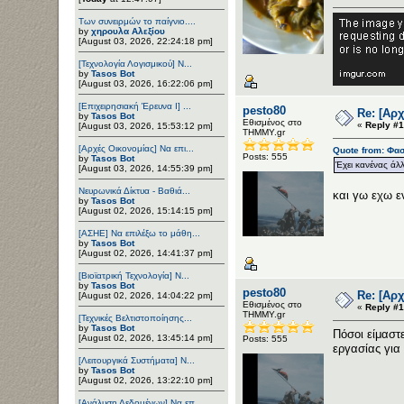
Των συνειρμών το παίγνιο....
by
χηρουλα Αλεξίου
[August 03, 2026, 22:24:18 pm]
[Τεχνολογία Λογισμικού] Ν...
by
Tasos Bot
[August 03, 2026, 16:22:06 pm]
[Επιχειρησιακή Έρευνα Ι] ...
pesto80
Re: [Αρ
by
Tasos Bot
Εθισμένος στο
«
Reply #1
[August 03, 2026, 15:53:12 pm]
ΤΗΜΜΥ.gr
[Αρχές Οικονομίας] Να επι...
Quote from: Φασ
Posts: 555
by
Tasos Bot
Έχει κανένας άλ
[August 03, 2026, 14:55:39 pm]
Νευρωνικά Δίκτυα - Βαθιά...
και γω εχω ε
by
Tasos Bot
[August 02, 2026, 15:14:15 pm]
[ΑΣΗΕ] Να επιλέξω το μάθη...
by
Tasos Bot
[August 02, 2026, 14:41:37 pm]
[Βιοϊατρική Τεχνολογία] Ν...
by
Tasos Bot
pesto80
Re: [Αρ
[August 02, 2026, 14:04:22 pm]
Εθισμένος στο
«
Reply #1
ΤΗΜΜΥ.gr
[Τεχνικές Βελτιστοποίησης...
by
Tasos Bot
Πόσοι είμαστ
[August 02, 2026, 13:45:14 pm]
Posts: 555
εργασίας για
[Λειτουργικά Συστήματα] Ν...
by
Tasos Bot
[August 02, 2026, 13:22:10 pm]
[Ανάλυση Δεδομένων] Να επ...