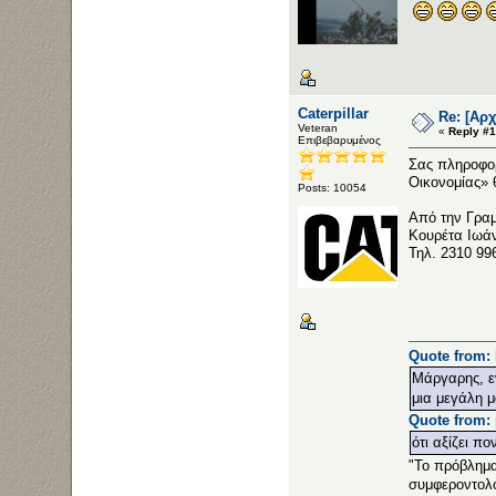
Caterpillar
Re: [Αρ
Veteran
«
Reply #1
Επιβεβαρυμένος
Σας πληροφορ
Οικονομίας» 
Posts: 10054
Από την Γρα
Κουρέτα Ιωά
Τηλ. 2310 99
Quote from: 
Μάργαρης, εν
μια μεγάλη μ
Quote from: 
ότι αξίζει πο
"Το πρόβλημα 
συμφεροντολό