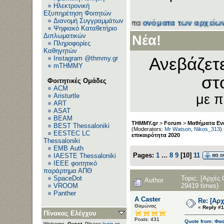
Ηλεκτρονική
Εξυπηρέτηση Φοιτητών
Διανομή Συγγραμμάτων
μέα
Downloads
με προσοχή στα
ονόματα των αρχείων
!
Ψηφιακό Καταθετήριο
Διπλωματικών
Νέα!
Πληροφορίες
Καθηγητών
Instagram @thmmy.gr
Ανεβάζετ
mTHMMY
στ
Φοιτητικές Ομάδες
ACM
Aristurtle
με 
ART
ASAT
BEAM
THMMY.gr
>
Forum
>
Μαθήματα Εν
BEST Thessaloniki
(Moderators:
Mr Watson
,
Nikos_313
)
EESTEC LC
επικαιρότητα 2020
Thessaloniki
EΜΒ Auth
Pages:
1
...
8
9
[
10
]
11
IAESTE Thessaloniki
IEEE φοιτητικό
παράρτημα ΑΠΘ
Topic: [Αρχές
SpaceDot
Author
29419 times)
VROOM
Panther
A Caster
Re: [Αρ
Θαμώνας
«
Reply #1
Πίνακας Ελέγχου
Posts: 431
Quote from: Φασ
Welcome,
Guest
. Please
login
or