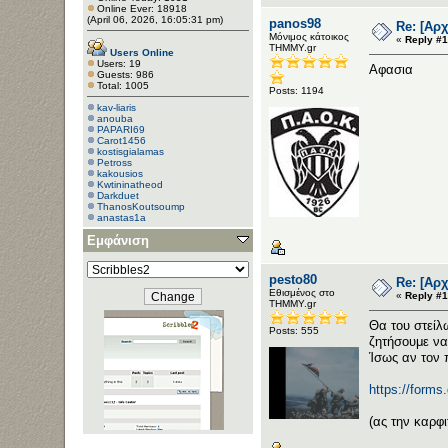
Online Ever: 18918
(April 06, 2026, 16:05:31 pm)
panos98
Re: [Αρ
Μόνιμος κάτοικος
«
Reply #1
ΤΗΜΜΥ.gr
Users Online
Users: 19
Αφασια
Guests: 986
Total: 1005
Posts: 1194
kav-liaris
anouba
PAPARI69
Carot1456
kostisgialamas
Petross
kakousios
Kwtininatheod
Darkduet
ThanosKoutsoump
anastas1a
Spyros.kleanthous
Εμφάνιση
Belafonte
Dionysis Ch.
JoHn!
christina02
pesto80
Re: [Αρ
akoil
Εθισμένος στο
RogueSoftware
«
Reply #1
ΤΗΜΜΥ.gr
Θα του στείλ
Posts: 555
ζητήσουμε να 
Ίσως αν τον 
https://form
(ας την καρφ