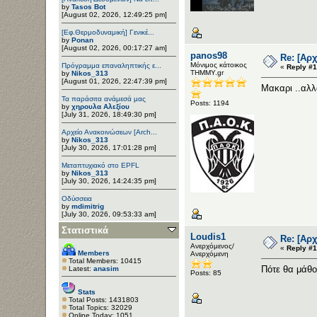
by
Tasos Bot
[August 02, 2026, 12:49:25 pm]
[Εφ.Θερμοδυναμική] Γενικέ...
by
Ponan
[August 02, 2026, 00:17:27 am]
panos98
Re: [Αρ
Μόνιμος κάτοικος
Πρόγραμμα επαναληπτικής ε...
«
Reply #1
ΤΗΜΜΥ.gr
by
Nikos_313
[August 01, 2026, 22:47:39 pm]
Μακαρι ..αλλ
Τα παράσιτα ανάμεσά μας
Posts: 1194
by
χηρουλα Αλεξίου
[July 31, 2026, 18:49:30 pm]
Αρχείο Ανακοινώσεων [Arch...
by
Nikos_313
[July 30, 2026, 17:01:28 pm]
Μεταπτυχιακό στο EPFL
by
Nikos_313
[July 30, 2026, 14:24:35 pm]
Οδύσσεια
by
mdimitrig
[July 30, 2026, 09:53:33 am]
Στατιστικά
Loudis1
Re: [Αρ
Ανερχόμενος/
«
Reply #1
Members
Ανερχόμενη
Total Members: 10415
Πότε θα μάθο
Latest:
anasim
Posts: 85
Stats
Total Posts: 1431803
Total Topics: 32029
Online Today: 1051