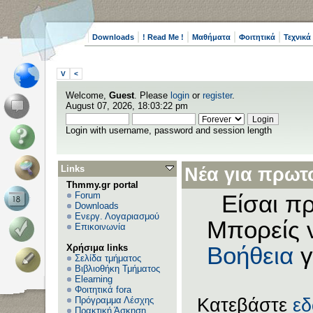
Downloads
! Read Me !
Μαθήματα
Φοιτητικά
Τεχνικά
V
<
Welcome,
Guest
. Please
login
or
register
.
August 07, 2026, 18:03:22 pm
Login with username, password and session length
Links
Νέα για πρωτο
Thmmy.gr portal
Forum
Είσαι πρ
Downloads
Ενεργ. Λογαριασμού
Μπορείς 
Επικοινωνία
Χρήσιμα links
Βοήθεια
γ
Σελίδα τμήματος
Βιβλιοθήκη Τμήματος
Elearning
Φοιτητικά fora
Πρόγραμμα Λέσχης
Κατεβάστε
ε
Πρακτική Άσκηση