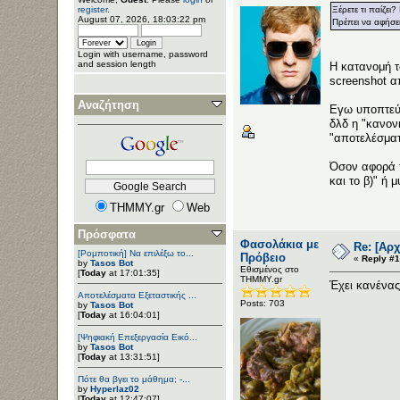
Ξέρετε τι παίζει
register
.
August 07, 2026, 18:03:22 pm
Πρέπει να αφήσε
Login with username, password
and session length
Η κατανομή τ
screenshot α
Αναζήτηση
Εγω υποπτεύο
δλδ η "κανον
"αποτελέσματ
Όσον αφορά τ
και το β)" ή
THMMY.gr
Web
Πρόσφατα
Φασολάκια με
Re: [Αρ
[Ρομποτική] Να επιλέξω το...
Πρόβειο
«
Reply #1
by
Tasos Bot
Εθισμένος στο
[
Today
at 17:01:35]
ΤΗΜΜΥ.gr
Έχει κανένας
Αποτελέσματα Εξεταστικής ...
Posts: 703
by
Tasos Bot
[
Today
at 16:04:01]
[Ψηφιακή Επεξεργασία Εικό...
by
Tasos Bot
[
Today
at 13:31:51]
Πότε θα βγει το μάθημα; -...
by
Hyperlaz02
[
Today
at 12:47:07]